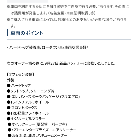
※車両を利用するために各種手続きをご自身で行う必要があります。その際に
は諸費用が発生します。（名義変更・車庫証明取得、等）
※ご購入される車両によっては、各種税金のお支払いが必要な場合がありま
す。
車両のポイント
・
ハードトップ装着車/ローダウン車/車両状態良好/
次のオーナー様の為に、9月27日 新品バッテリーに交換いたしました。

【オプション装備】

外装

● ハードトップ

●ソフトトップ、クリーニング済

● エレガントスポーツパッケージ (フルエアロ)

●16インチアルミホイール

● フロントボックス

●TRD軽量フライホイール

●HＫSリーガルマフラー

 ●オイルクーラー(要配管　パーツ有)

 ●パワーエンタープライズ　エアクリーナー

 ●defi 水温、油温、バキュームメーター
