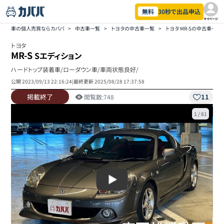
無料
30秒で出品申込
マイページ
車の個人売買ならカババ
>
中古車一覧
>
トヨタの中古車一覧
>
トヨタ MR-Sの中古車一覧
トヨタ
MR-S
Sエディション
ハードトップ装着車/ローダウン車/車両状態良好/
公開
2023/09/13 22:16:24
|
最終更新
2025/08/28 17:37:58
掲載終了
11
閲覧数:
748
1
/
81