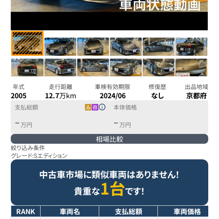
年式
走行距離
車検有効期限
修復歴
出品地域
2005
12.7
万km
2024/06
なし
京都府
支払総額
本体価格
-
-
万円
万円
相場比較
絞り込み条件
グレード:
Sエディション
中古車市場に類似車両はありません！
1台
貴重な
です！
RANK
車両名
支払総額
車両価格