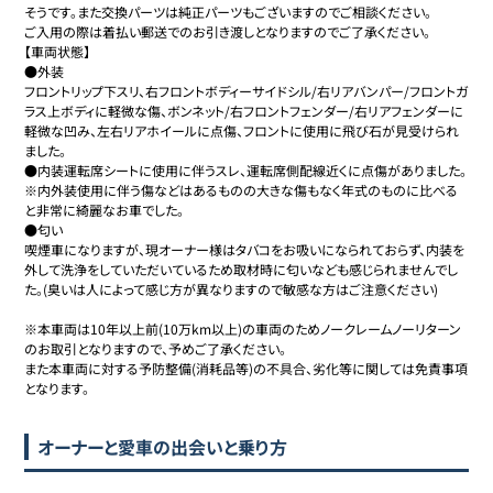
そうです。また交換パーツは純正パーツもございますのでご相談ください。

ご入用の際は着払い郵送でのお引き渡しとなりますのでご了承ください。

【車両状態】

●外装

フロントリップ下スリ、右フロントボディーサイドシル/右リアバンパー/フロントガ
ラス上ボディに軽微な傷、ボンネット/右フロントフェンダー/右リアフェンダーに
軽微な凹み、左右リアホイールに点傷、フロントに使用に飛び石が見受けられ
ました。

●内装運転席シートに使用に伴うスレ、運転席側配線近くに点傷がありました。

※内外装使用に伴う傷などはあるものの大きな傷もなく年式のものに比べる
と非常に綺麗なお車でした。

●匂い

喫煙車になりますが、現オーナー様はタバコをお吸いになられておらず、内装を
外して洗浄をしていただいているため取材時に匂いなども感じられませんでし
た。(臭いは人によって感じ方が異なりますので敏感な方はご注意ください)

※本車両は10年以上前(10万km以上)の車両のためノークレームノーリターン
のお取引となりますので、予めご了承ください。

また本車両に対する予防整備(消耗品等)の不具合、劣化等に関しては免責事項
となります。
オーナーと愛車の出会いと乗り方