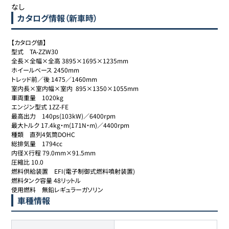
なし
カタログ情報（新車時）
【カタログ値】

型式	TA-ZZW30

全長×全幅×全高 3895×1695×1235mm

ホイールベース 2450mm

トレッド前／後 1475／1460mm

室内長×室内幅×室内  895×1350×1055mm

車両重量	1020kg

エンジン型式 1ZZ-FE

最高出力	140ps(103kW)／6400rpm

最大トルク 17.4kg・m(171N・m)／4400rpm

種類	直列4気筒DOHC

総排気量	1794cc

内径Ｘ行程 79.0mm×91.5mm

圧縮比 10.0

燃料供給装置	EFI(電子制御式燃料噴射装置)

燃料タンク容量 48リットル

使用燃料	無鉛レギュラーガソリン
車種情報