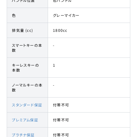
ハンドル位置
右ハンドル
色
グレーマイカー
排気量 (cc)
1800cc
スマートキーの本
-
数
キーレスキーの
1
本数
ノーマルキーの本
-
数
スタンダード保証
付帯不可
プレミアム保証
付帯不可
プラチナ保証
付帯不可