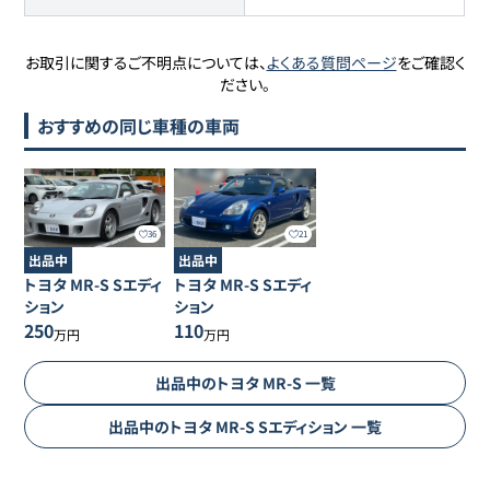
お取引に関するご不明点については、
よくある質問ページ
をご確認く
ださい。
おすすめの同じ車種の車両
36
21
出品中
出品中
トヨタ
MR-S
Sエディ
トヨタ
MR-S
Sエディ
ション
ション
250
110
万円
万円
出品中の
トヨタ
MR-S
一覧
出品中の
トヨタ
MR-S
Sエディション
一覧