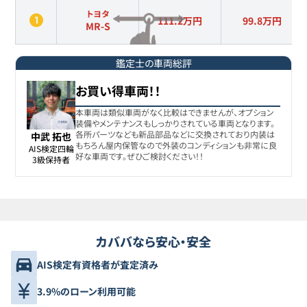
トヨタ
111.2万円
99.8
万円
MR-S
鑑定士の車両総評
お買い得車両！！
本車両は類似車両がなく比較はできませんが、オプション
装備やメンテナンスもしっかりされている車両となります。
各所パーツなども新品部品などに交換されており内装は
中武 拓也
もちろん屋内保管なので外装のコンディションも非常に良
AIS検定四輪

好な車両です。ぜひご検討ください！！
3級保持者
カババなら安心・安全
AIS検定有資格者が査定済み
3.9%のローン利用可能