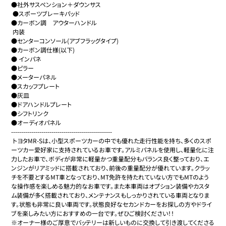
●社外サスペンション＋ダウンサス

 ●スポーツブレーキパッド

●カーボン調　アウターハンドル

 内装

●センターコンソール(アブフラッグタイプ)

●カーボン調仕様(以下)

● インパネ

●ピラー

●メーターパネル

●スカッフプレート

●灰皿

●ドアハンドルプレート

●シフトリンク

●オーディオパネル

-------------------------------------------------- 

 トヨタMR-Sは、小型スポーツカーの中でも優れた走行性能を持ち、多くのスポ
ーツカー愛好家に支持されているお車です。アルミパネルを使用し、軽量化に注
力したお車で、ボディが非常に軽量かつ重量配分もバランス良く整っており、エ
ンジンがリアミッドに搭載されており、前後の重量配分が優れています。クラッ
チを不要とするMT車となっており、MT免許を持たれていない方でもMTのよう
な操作感を楽しめる魅力的なお車です。また本車両はオプション装備やカスタ
ム装備が多く搭載されており、メンテナンスもしっかりされている車両となりま
す。状態も非常に良い車両です。状態良好なセカンドカーをお探しの方やドライ
ブを楽しみたい方におすすめの一台です。ぜひご検討ください！！

※オーナー様のご厚意でバッテリーは新しいものに交換して引き渡してくださる