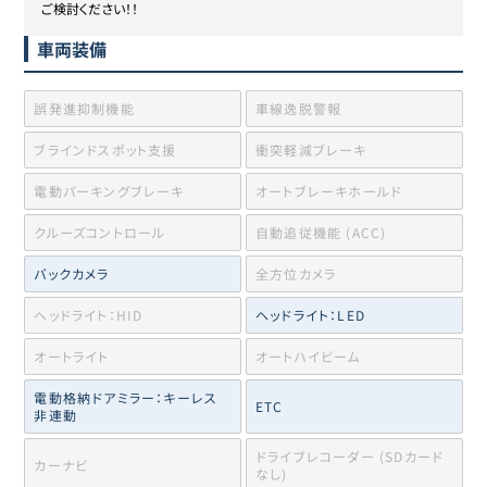
ご検討ください！！
車両装備
誤発進抑制機能
車線逸脱警報
ブラインドスポット支援
衝突軽減ブレーキ
電動パーキングブレーキ
オートブレーキホールド
クルーズコントロール
自動追従機能 (ACC)
バックカメラ
全方位カメラ
ヘッドライト：HID
ヘッドライト：LED
オートライト
オートハイビーム
電動格納ドアミラー：キーレス
ETC
非連動
ドライブレコーダー (SDカード
カーナビ
なし)