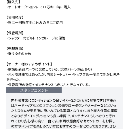
【購入先】

・オートオークションにて11万キロ時に購入

【使用頻度】

・週に一回程度主に休みの日にご使用

【保管場所】

・シャッター付ビルトインガレージに保管

【売却理由】

・乗り換えのため

【オーナー様おすすめポイント】

・数箇所新品パーツに交換している。(交換パーツ純正あり)

・元々喫煙車ではあったが、内装シート、ハードトップ含め一度全て剥がし洗浄
を行った。

・保管場所の徹底やメンテナンスもきちんと行なっている。
スタッフコメント
内外装非常にコンディションの良いMRーSがカババに登場です！！本車両
はハードトップなどのオプション装備やローダウンやメーターなどといっ
たカスタムが至る所に施されている車両となります。また屋内保管の車両
となりボディコンディションも良い車両で、メンテナンスもしっかりと行わ
れており安心感の高い一台です。車両状態良好なセカンドカーをお探し
の方やドライブを楽しみたい方におすすめの一台となっております。ぜひ