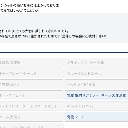
テンシャルの高いお車に仕上がっておりま
てみてはいかがでしょうか。
れており、とても大切に乗られてきたお車です。

の存在で良さがフルに生かされたお車です！是非この機会にご検討下さい！
車線逸脱警報
ブラインドスポット支援
オートブレーキホールド
クルーズコントロール
全方位カメラ
ヘッドライト：HID
オートハイビーム
電動格納ドアミラー：キーレス非連動
ドライブレコーダー (SDカードなし)
Apple CarPlay
USB入力端子
電動シート
サンルーフ・ガラスルーフ