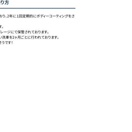
乗り方
おり、2年に１回定期的にボディーコーティングをさ
。

レージにて保管されております。

洗車を2ヶ月ごとに行われております。

そうです！