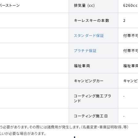
バーストーン
排気量 (cc)
6260cc
キーレスキーの本数
2
スタンダード保証
付帯不
プラチナ保証
付帯不
福祉車両
福祉車
キャンピングカー
キャン
コーティング施工ブラ
-
ンド
コーティング施工日
-
必要があります。その際には諸費用が発生します。（名義変更・車庫証明取得、等）
払いが必要な場合があります。