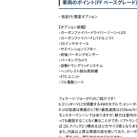
車両のポイント
(FF ベースグレード
・
低走行/豊富オプション
【オプション装備】

・カーボンファイバードライバーゾーン+LED

・カーボンファイバーF1パドルシフト

・20インチホイール

・サスペンションリフター

・前後パーキングセンサー

・パーキングカメラ

・自動トラングリッドシステム

・ヘッドレスト跳ね馬刺繍

・ETCユニット

・フル電動シート

フェラーリ・フォー(FF)のご紹介です！

6.3リッターV12を搭載する4WDモデルで、4シー
0-100加速は脅威の3.7秒！最高速度は335km/h！

モンスターマシーンではありますが、魅力は室内
っても窮屈することなく乗ることができ、リアトラ
ばゴルフバッグ2つ積めるほどのサイズ感となります。
また、内装は上質な質感の皮を用いており、カー
リー感をより一層引き立たせております！
