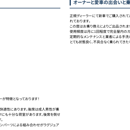
)
オーナーと愛車の出会いと
正規ディーラーにて新車でご購入されて
れております。

この度はお乗り換えによりご出品されます
使用頻度は月に1回程度で完全屋内のガ
定期的なメンテナンスと業者による手洗い
とても状態良く、不具合なく乗られてきた
ターが特徴となっております！

の快適性にあります。後席は成人男性が乗
ンクにも十分な荷室があります。後席を倒せ


ボンパーツによる組み合わせがラグジュア