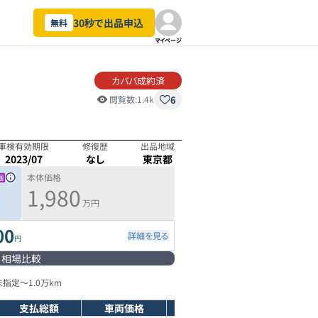
30秒で出品申込
無料
マイページ
カババ成約済
6
閲覧数:
1.4k
車検有効期限
修復歴
出品地域
2023/07
なし
東京都
本体価格
1,980
万円
00
詳細を見る
円
相場比較
未指定
～
1.0万km
支払総額
車両価格
年式
走行距離