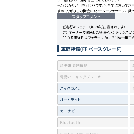
形状ばかりが目を引くFFですが、全てにおいてポ
すので、ぜひこの機会に4シーターフェラーリに乗っ
スタッフコメント
低走行のフェラーリFFがご出品されます！

ワンオーナーで徹底した管理やメンテナンスがさ
FFの多用途性はフェラーリの中でも唯一無二
車両装備
(FF ベースグレード)
誤発進抑制機能
電動パーキングブレーキ
バックカメラ
オートライト
カーナビ
Bluetooth
シートベンチレーション