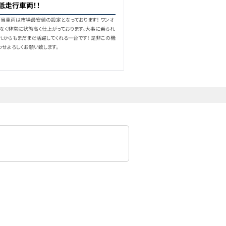
低走行車両！！
が当車両は市場最安値の設定となっております！ ワンオ
なく非常に状態高く仕上がっております。大事に乗られ
れからもまだまだ活躍してくれる一台です！ 是非この機
わせよろしくお願い致します。