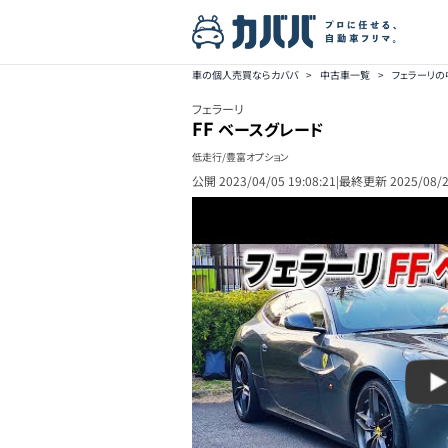
車の個人売買ならカババ
>
中古車一覧
>
フェラーリ
フェラーリ
FF
ベースグレード
低走行/豊富オプション
公開
2023/04/05 19:08:21
|
最終更新
2025/08/2