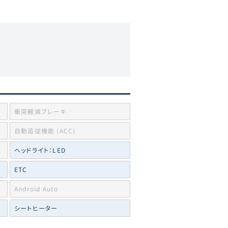
衝突軽減ブレーキ
自動追従機能 (ACC)
ヘッドライト：LED
ETC
Android Auto
シートヒーター