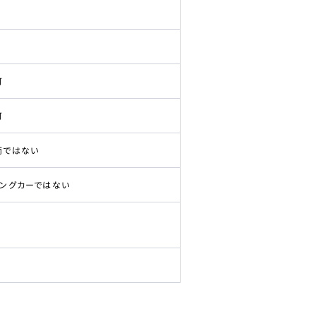
可
可
両ではない
ピングカーではない