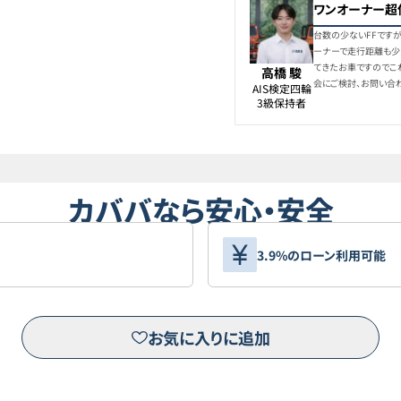
ワンオーナー超
台数の少ないFFです
ーナーで走行距離も少
てきたお車ですのでこ
高橋 駿
会にご検討、お問い合
AIS検定四輪

3級保持者
カババなら安心・安全
3.9%のローン利用可能
お気に入りに追加