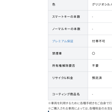
色
グリジオシル
スマートキーの本数
-
ノーマルキーの本数
-
プレミアム保証
付帯不可
禁煙車
〇
所有権解除要否
不要
リサイクル料金
預託済
コーティング商品名
-
※車両を利用するために各種手続きをご自身で行う
※ご購入される車両によっては、各種税金のお支