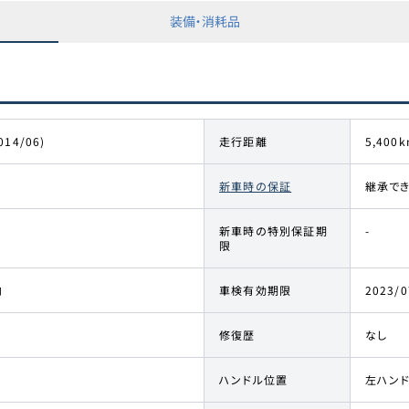
装備・消耗品
014/06)
走行距離
5,400k
新車時の保証
継承で
新車時の特別保証期
-
限
内
車検有効期限
2023/0
修復歴
なし
ハンドル位置
左ハン