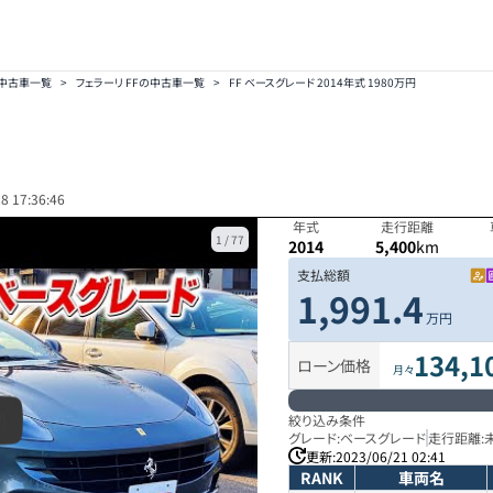
の中古車一覧
>
フェラーリ FFの中古車一覧
>
FF ベースグレード 2014年式 1980万円
8 17:36:46
年式
走行距離
1
/
77
2014
5,400
km
支払総額
1,991.4
万円
134,1
ローン価格
月々
絞り込み条件
グレード:
ベースグレード
走行距離:
更新:
2023/06/21 02:41
RANK
車両名