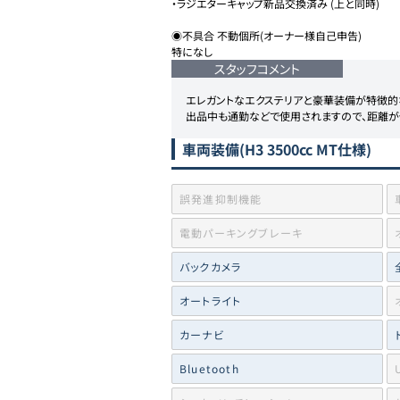
・ラジエターキャップ新品交換済み (上と同時)

◉不具合 不動個所(オーナー様自己申告)

特になし
スタッフコメント
エレガントなエクステリアと豪華装備が特徴的
出品中も通勤などで使用されますので、距離が
車両装備
(H3 3500cc MT仕様)
誤発進抑制機能
電動パーキングブレーキ
バックカメラ
オートライト
カーナビ
Bluetooth