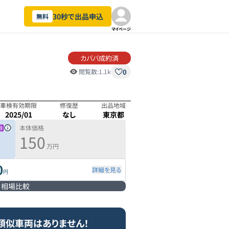
30秒で出品申込
無料
マイページ
カババ成約済
0
閲覧数:
1.1k
車検有効期限
修復歴
出品地域
2025/01
なし
東京都
本体価格
150
万円
0
詳細を見る
円
相場比較
類似車両はありません！