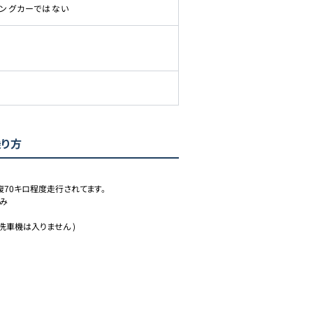
ピングカーではない
乗り方
70キロ程度走行されてます。

み

洗車機は入りません )