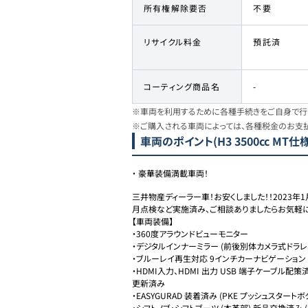
所有権解除要否
不要
リサイクル料金
預託済
コーティング商品名
-
※車両を利用するために各種手続きをご自身で行う
※ご購入される車両によっては、各種税金のお支
車両のポイント
(H3 3500cc MT仕
・
豪華装備満載車両！
三井物産ディーラー車！お安くしました！！2023年
月点検など実施済み、ご相談ありましたらお気軽に
【車両装備】

・360度アラウンドビューモニター

・デジタルインナーミラー (前後別体カメラ式ドラレコ
・ブルーレイ再生対応 9インチカーナビゲーション

・HDMI入力、HDMI 出力 USB 端子ケーブル配
更新済み

・EASYGURAD 装着済み (PKE プッシュスター
・シフトノブ・シフトブーツ (本革部) 新品交換済み (2