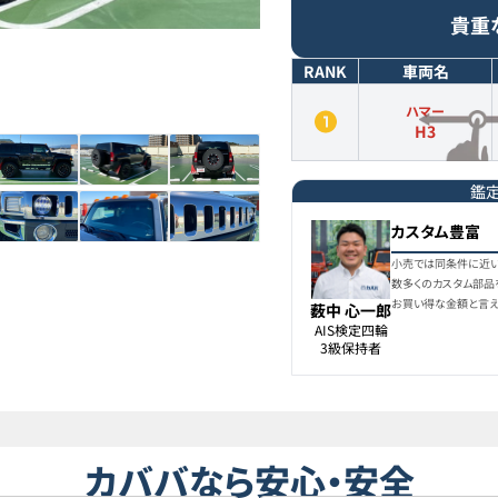
貴重
RANK
車両名
ハマー
H3
鑑
カスタム豊富
小売では同条件に近い
数多くのカスタム部
お買い得な金額と言え
薮中 心一郎
AIS検定四輪

3級保持者
カババなら安心・安全