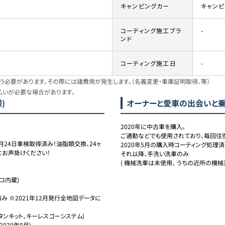
キャンピングカー
キャン
コーティング施工ブラ
-
ンド
コーティング施工日
-
必要があります。その際には諸費用が発生します。（名義変更・車庫証明取得、等）
払いが必要な場合があります。
様)
オーナーと愛車の出会いと
2020年に中古車を購入。

ご通勤などでも使用されており、毎回往復
1月24日車検取得済み！油脂類交換、24ヶ
2020年5月の購入時コーティング処理済
お声掛けください！

それ以降、手洗い洗車のみ

( 機械洗車は未使用、 うちの近所の機械
内蔵)

策済み ※2021年12月発行全地図データに
トボタンキット、キーレスゴーシステム)

020年8月)
