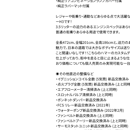
・純正リアコンビネーションランプカバー付属

・純正ラバーマット付属 

レジャーや街乗り・通勤などあらゆる点で大活躍
ーH3です！

3.5リッターの迫力のあるエンジンスペックはあ
普通の街乗りあらゆる用途で使用できます。

全長472cm、全幅201cm、全高186cmと、迫
魅力で、日本の道路では大きなボディサイズは送
こと間違いなしです！！こちらのハマーのカスタム
仕上がっており、街中を走ると目に止まるような仕
おり価格についても個人売買のみ実現可能な一台で
◉その他直近の整備など

・イグニッションコイル全数 (5気筒) 新品交換済み (2
・点火プラグ全数 (5気筒) 新品交換済み (上と同時)
・エアフローメーター清掃済み (上と同時)

・スロットルバルブ清掃済み (上と同時)

・ボンネットダンパー新品交換済み

・FCS リレー新品交換済み (2021年)

・ウォーターポンプ新品交換済み (2022年2月)

・ファンべルト新品交換済み (上と同時)

・ファンベルトプーリー新品交換済み (上と同時)

・サーモスタットユニット新品交換済み (上と同時)
