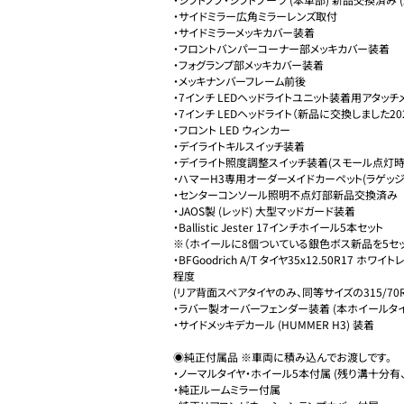
・サイドミラー広角ミラーレンズ取付

・サイドミラーメッキカバー装着

・フロントバンパーコーナー部メッキカバー装着

・フォグランプ部メッキカバー装着

・メッキナンバーフレーム前後

・7インチ LEDヘッドライトユニット装着用アタッチメ
・7インチ LEDヘッドライト（新品に交換しました202
・フロント LED ウィンカー

・デイライトキルスイッチ装着

・デイライト照度調整スイッチ装着(スモール点灯時用
・ハマーH3専用オーダーメイドカーペット(ラゲッジ
・センターコンソール照明不点灯部新品交換済み

・JAOS製 (レッド) 大型マッドガード装着

・Ballistic Jester 17インチホイール5本セット

※（ホイールに8個ついている銀色ボス新品を5セッ
・BFGoodrich A/T タイヤ35x12.50R17 ホ
程度

(リア背面スペアタイヤのみ、同等サイズの315/70R
・ラバー製オーバーフェンダー装着 (本ホイールタ
・サイドメッキデカール (HUMMER H3) 装着

◉純正付属品 ※車両に積み込んでお渡しです。

・ノーマルタイヤ・ホイール5本付属 (残り溝十分有、
・純正ルームミラー付属
