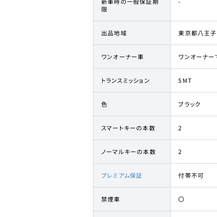
新車時の一般保証期
-
限
出品地域
東京都八王子
ワンオーナー車
ワンオーナー
トランスミッション
5MT
色
ブラック
スマートキーの本数
2
ノーマルキーの本数
2
プレミアム保証
付帯不可
禁煙車
〇