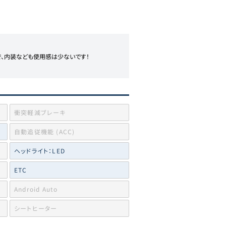
、内装なども使用感は少ないです！

衝突軽減ブレーキ
自動追従機能 (ACC)
ヘッドライト：LED
ETC
Android Auto
シートヒーター