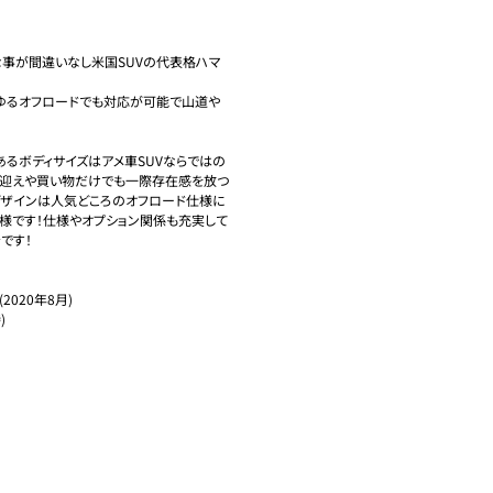
な事が間違いなし米国SUVの代表格ハマ
らゆるオフロードでも対応が可能で山道や
力のあるボディサイズはアメ車SUVならではの
り迎えや買い物だけでも一際存在感を放つ
デザインは人気どころのオフロード仕様に
様です！仕様やオプション関係も充実して
す！

020年8月)


