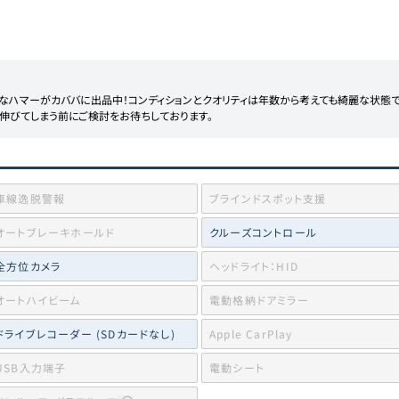
なハマーがカババに出品中！コンディションとクオリティは年数から考えても綺麗な状態で
伸びてしまう前にご検討をお待ちしております。
車線逸脱警報
ブラインドスポット支援
オートブレーキホールド
クルーズコントロール
全方位カメラ
ヘッドライト：HID
オートハイビーム
電動格納ドアミラー
ドライブレコーダー (SDカードなし)
Apple CarPlay
USB入力端子
電動シート