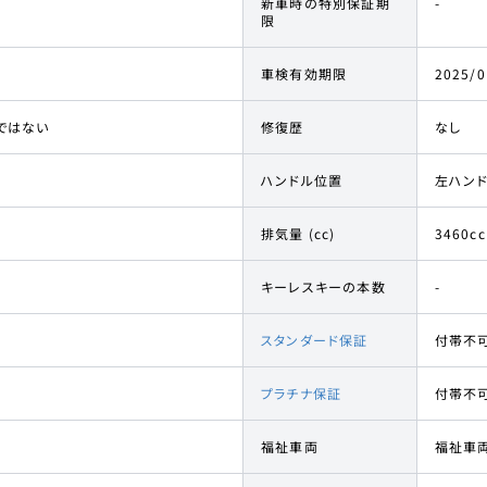
新車時の特別保証期
-
限
車検有効期限
2025/0
ではない
修復歴
なし
ハンドル位置
左ハン
排気量 (cc)
3460cc
キーレスキーの本数
-
スタンダード保証
付帯不
プラチナ保証
付帯不
福祉車両
福祉車