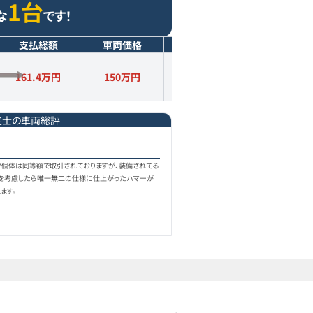
1台
な
です！
支払総額
車両価格
年式
走行距離
161.4万円
150
万円
2006
年式
12.7
万km
定士の車両総評
個体は同等額で取引されておりますが、装備されてる
品を考慮したら唯一無二の仕様に仕上がったハマーが
ます。