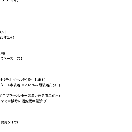
ント

3年1月）

)

スペース用含む)

ト（全ホイール分）添付します）

ワイトレター 4本装着 ※2022年2月装着/9分山
17 ブラックレター装着、 未使用年式古)

イヤで車検時に幅変更申請済み)

夏用タイヤ)
