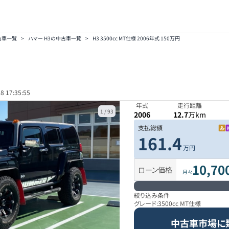
古車一覧
>
ハマー H3の中古車一覧
>
H3 3500cc MT仕様 2006年式 150万円
8 17:35:55
年式
走行距離
1
/
93
2006
12.7
万km
支払総額
161.4
万円
10,70
ローン価格
月々
絞り込み条件
グレード:
3500cc MT仕様
中古車市場に