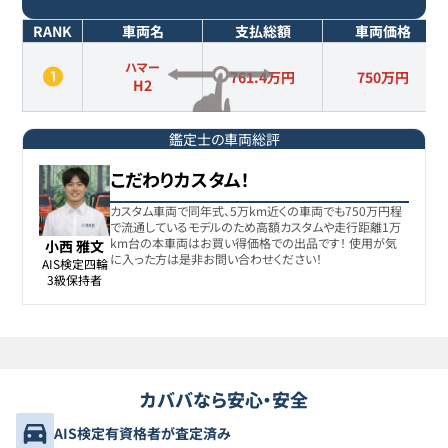
RANK
車両名
支払総額
車両価格
ハマー
761.4万円
750
万円
H2
鑑定士の車両総評
こだわりカスタム！
カスタム車両で同年式、5万km近くの車両でも750万円程
で流通しているモデルのため高額カスタムや走行距離1万
km台の本車両はお買い得価格での出品です！ 使用が気
小西 雅文
に入った方は是非お問い合わせください！
AIS検定四輪

3級保持者
カババなら安心・安全
AIS検定有資格者が査定済み