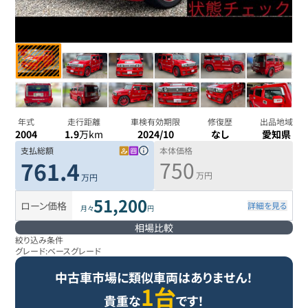
年式
走行距離
車検有効期限
修復歴
出品地域
2004
1.9
万km
2024/10
なし
愛知県
支払総額
本体価格
750
761.4
万円
万円
51,200
ローン価格
詳細を見る
月々
円
相場比較
絞り込み条件
グレード:
ベースグレード
中古車市場に類似車両はありません！
1台
貴重な
です！