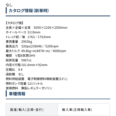
なし
カタログ情報（新車時）
【カタログ値】

全長×全幅×全高	5050×2100×2050mm

ホイールベース	3119mm

トレッド前／後	1763／1763mm

車両重量	2903kg

最高出力	320ps(236kW)／5200rpm

最大トルク	49.8kg・m(487N・m)／4000rpm

種類	Ｖ型8気筒OHV

総排気量	5967cc

内径Ｘ行程	101.6mm×92mm

圧縮比	9.4

過給機	なし

燃料供給装置	電子制御燃料噴射装置(S.F.I.)

燃料タンク容量	121リットル

使用燃料	無鉛レギュラーガソリン
車種情報
国産/輸入(正規・並行)
輸入車(正規輸入車)