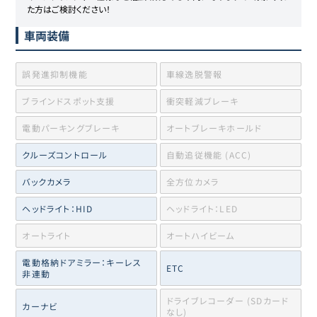
た方はご検討ください！
車両装備
誤発進抑制機能
車線逸脱警報
ブラインドスポット支援
衝突軽減ブレーキ
電動パーキングブレーキ
オートブレーキホールド
クルーズコントロール
自動追従機能 (ACC)
バックカメラ
全方位カメラ
ヘッドライト：HID
ヘッドライト：LED
オートライト
オートハイビーム
電動格納ドアミラー：キーレス
ETC
非連動
ドライブレコーダー (SDカード
カーナビ
なし)