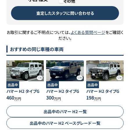
その他
査定したスタッフに問い合わせる
お取引に関するご不明点については、
よくある質問ページ
をご確認く
ださい。
おすすめの同じ車種の車両
6
8
4
出品中
出品中
出品中
ハマー
H2
タイプG
ハマー
H2
タイプG
ハマー
H2
タイプG
460
300
198
万円
万円
万円
出品中の
ハマー
H2
一覧
出品中の
ハマー
H2
ベースグレード
一覧