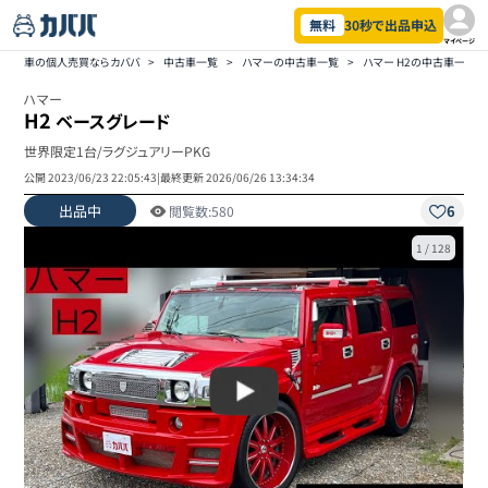
無料
30秒で出品申込
マイページ
車の個人売買ならカババ
>
中古車一覧
>
ハマーの中古車一覧
>
ハマー H2の中古車一覧
ハマー
H2
ベースグレード
世界限定1台/ラグジュアリーPKG
公開
2023/06/23 22:05:43
|
最終更新
2026/06/26 13:34:34
出品中
6
閲覧数:
580
1
/
128