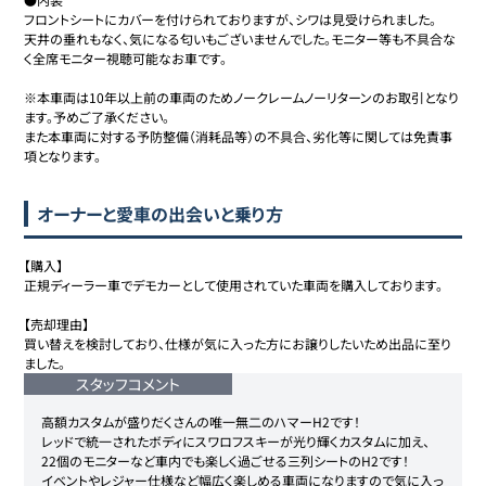
フロントシートにカバーを付けられておりますが、シワは見受けられました。

天井の垂れもなく、気になる匂いもございませんでした。モニター等も不具合な
く全席モニター視聴可能なお車です。

※本車両は10年以上前の車両のためノークレームノーリターンのお取引となり
ます。予めご了承ください。

また本車両に対する予防整備（消耗品等）の不具合、劣化等に関しては免責事
項となります。
オーナーと愛車の出会いと乗り方
【購入】

正規ディーラー車でデモカーとして使用されていた車両を購入しております。

【売却理由】

買い替えを検討しており、仕様が気に入った方にお譲りしたいため出品に至り
スタッフコメント
高額カスタムが盛りだくさんの唯一無二のハマーH2です！

レッドで統一されたボディにスワロフスキーが光り輝くカスタムに加え、
22個のモニターなど車内でも楽しく過ごせる三列シートのH2です！

イベントやレジャー仕様など幅広く楽しめる車両になりますので気に入っ