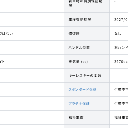
新車時の特別保証期
-
限
車検有効期限
2027/0
ではない
修復歴
なし
ハンドル位置
右ハン
イト
排気量 (cc)
2970cc
キーレスキーの本数
-
スタンダード保証
付帯不
プラチナ保証
付帯不
福祉車両
福祉車