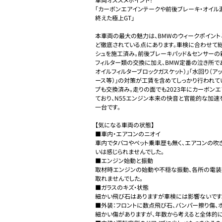
「カーボンエアインテークや前後ブレーキ・オイル
終えた極上GT」

本車両の最大の魅力は、BMWのウィークポイン
ど徹底されている点にあります。車検に合わせて総額
シュを施工済み。前後ブレーキパッド＆センサーの
フィルター類の交換に加え、BMW定番の泣き所であ
オイルフィルターブロックガスケット）」「水回り（ア
ース等）」の対策が工賃を含めてしっかり行われてい
プも交換済み。走りの面でも2023年にカーボン
ており、N55エンジン本来の快音と官能的な加速
一台です。

【気になる車両の状態】

■車内・エアコンのニオイ

車内でタバコやペット乗車歴も無く、エアコンの吹
いは感じられませんでした。

■エンジン始動と振動

取材時エンジンの始動や不穏な振動、各所の電
取れませんでした。

■ガラスのキズ・状態

細かい飛び石はありますが車検には影響ないです。
■外装：フロントに数点飛び石、バンパー擦り傷、
細かい傷がありますが、年数から考えると全体的に