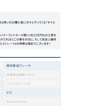
最も怖いのは購入後に次々とやってくる「オイル
すいクーラントホース類）に約13万円もの工賃を
様がどれほどこの車を大切に、そして安全に維持
とストレート6の咆哮は格別でございます！
衝突軽減ブレーキ
自動追従機能 (ACC)
ヘッドライト：LED
ETC
Android Auto