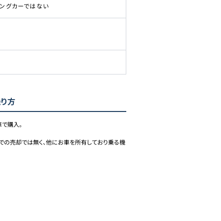
ピングカーではない
乗り方
で購入。

での売却では無く、他にお車を所有しており乗る機