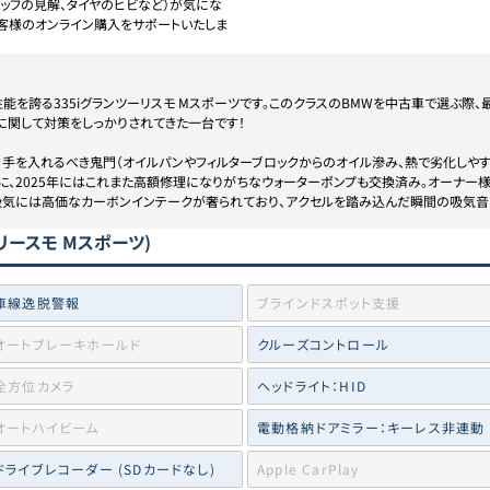
ッフの見解、タイヤのヒビなど）が気にな
客様のオンライン購入をサポートいたしま
を誇る335iグランツーリスモ Mスポーツです。このクラスのBMWを中古車で選ぶ際、
に関して対策をしっかりされてきた一台です！

て、手を入れるべき鬼門（オイルパンやフィルターブロックからのオイル滲み、熱で劣化しや
に、2025年にはこれまた高額修理になりがちなウォーターポンプも交換済み。オーナー
。吸気には高価なカーボンインテークが奢られており、アクセルを踏み込んだ瞬間の吸気音
ツリースモ Mスポーツ)
車線逸脱警報
ブラインドスポット支援
オートブレーキホールド
クルーズコントロール
全方位カメラ
ヘッドライト：HID
オートハイビーム
電動格納ドアミラー：キーレス非連動
ドライブレコーダー (SDカードなし)
Apple CarPlay