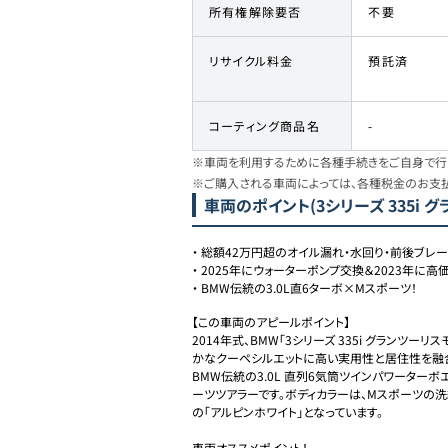
所有権解除要否
不要
リサイクル料金
預託済
コーティング商品名
-
※車両を利用するために各種手続きをご自身で行う
※ご購入される車両によっては、各種税金のお支
車両のポイント
(3シリーズ 335i
・
総額42万円超のオイル漏れ・水回り・前後ブレ
・
2025年にウォーターポンプ交換＆2023年に
・
BMW伝統の3.0L直6ターボ×Mスポーツ！
【この車両のアピールポイント】

2014年式、BMW「3シリーズ 335i グランツー
かなクーペシルエットに高い実用性と居住性を融合
BMW伝統の3.0L 直列6気筒ツインパワーターボ
ーツツアラーです。ボディカラーは、Mスポーツの
の「アルピンホワイト」となっています。　

車両オススメポイント！
