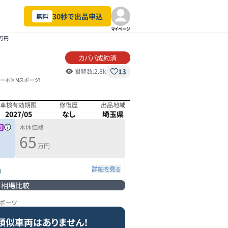
30秒で出品申込
無料
マイページ
5万円
カババ成約済
13
閲覧数:
2.8k
ターボ×Mスポーツ！
車検有効期限
修復歴
出品地域
2027/05
なし
埼玉県
本体価格
65
万円
詳細を見る
円
相場比較
スポーツ
類似車両はありません！