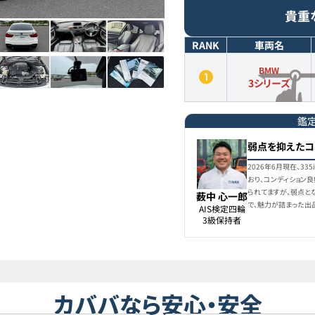
貴重
RANK
車両名
BMW
3シリーズ
鑑
弱点を抑えたコ
2026年6月現在、3
おり、コンディション
られてますが、弱点と
薮中 心一郎
で、魅力が詰まった出
AIS検定四輪

3級保持者
カババなら安心・安全