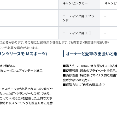
キャンピングカー
キャン
コーティング施工ブラ
-
ンド
コーティング施工日
-
必要があります。その際には諸費用が発生します。（名義変更・車庫証明取得、等）
払いが必要な場合があります。
 グランツリースモ Mスポーツ)
オーナーと愛車の出会いと
ーキ対策済み
■購入先：2018年に修復歴なしの中古車
高価なカーボンエアインテーク施工
■使用頻度：週末のプライベートで使用。

■売却理由：特に車にマイナス的な理由
会が少ないので売却。

■保管方法：ご自宅の駐車場で
リスモ Mスポーツ」が出品されました。伸びや
させたGT（グランツーリスモ）であり、
エンジン（N55型）を搭載した上質なスポ
洗練されたスタイリングを際立たせる定番