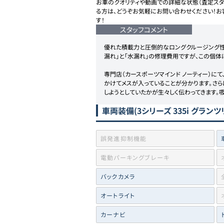
お車のクオリティや動画での詳細な状態（査定スタ
る方は、どうぞお気軽にお問い合わせください！お
す！
スタッフコメント
優れた積載力と圧倒的なロングクルージング性能
漏れ」と「水漏れ」の修理費用ですが、この個体
専門店（カースポーツマインド ノーティー）に
かけてメスが入っていることが分かります。さら
しようとしていたかが生々しく伝わってきます
車両装備
(3シリーズ 335i グラン
誤発進抑制機能
電動パーキングブレーキ
バックカメラ
オートライト
カーナビ