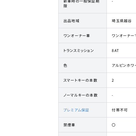
新車時の一般保証期
-
限
出品地域
埼玉県越谷
ワンオーナー車
ワンオーナー
トランスミッション
8AT
色
アルピンホワ
スマートキーの本数
2
ノーマルキーの本数
-
プレミアム保証
付帯不可
禁煙車
〇