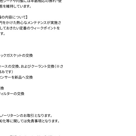
の他シートや内張には年数相応の擦れ・使
を維持しています。

備の内容について】

52円をかけた熱心なメンテナンスが実施さ
しておきたい定番のウィークポイントを
。

みです）

ノーリターンのお取引となります。

劣化等に関しては免責事項となります。
