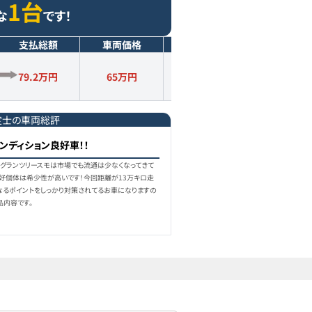
1台
な
です！
支払総額
車両価格
年式
走行距離
79.2万円
65
万円
2014
年式
13.3
万km
定士の車両総評
ンディション良好車！！
35iグランツリースモは市場でも流通は少なくなってきて
良好個体は希少性が高いです！今回距離が13万キロ走
なるポイントをしっかり対策されてるお車になりますの
品内容です。