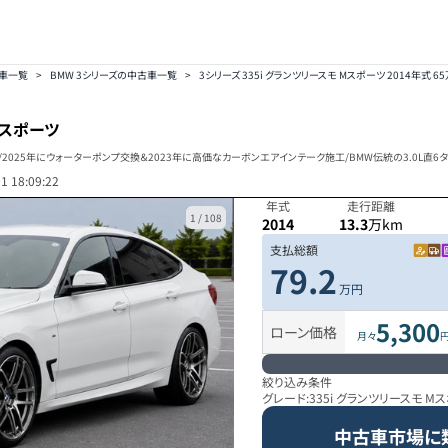
車一覧
>
BMW 3シリーズの中古車一覧
>
3シリーズ 335i グランツリースモ Mスポーツ 2014年式 6
Mスポーツ
2025年にウォーターポンプ交換＆2023年に高価なカーボンエアインテーク施工/BMW伝統の3.0L直6
1 18:09:22
年式
走行距離
1
/
108
2014
13.3
万km
支払総額
79.2
万円
5,300
ローン価格
月々
絞り込み条件
グレード:
335i グランツリースモ M
中古車市場に