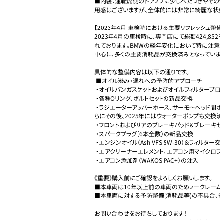
■内装：運転席側のドアノブに少しべたつきやそ
用感はございますが、全体的には非常に綺麗な状態
【2023年4月 車検時における主要リフレッシュ整
2023年4月の車検時に、専門店にて総額424,8
れております。BMWの経年変化において特に注意
中心に、多くの主要消耗品が交換済みとなっています
具体的な整備内容は以下の通りです。

 ■オイル滲み・漏れへの予防的アプローチ

 ・オイルパンガスケットおよびオイルフィルターブロックガスケットの交換

 ・各種Oリング、ボルトセットの新品交換

 ・ラジエーターアッパーホース、サーモ〜ヘッド間ホースの交換、およびクーラント交換（※さ
らにその後、2025年にはウォーターポンプも交換済
 ・フロントおよびリアのブレーキパッド＆ブレーキセンサーを新品へ交換

 ・スパークプラグ（6本全数）の新品交換

 ・エンジンオイル（Ash VFS 5W-30）＆フィルター交換

 ・エアクリーナーエレメント、エアコン用マイクロフィルターの交換

 ・エアコン添加剤（WAKOS PAC+）の注入

《重要》購入前にご確認をよろしくお願いします。

■本車両は10年以上前の車両のためノークレーム
■本車両に対する予防整備(消耗品等)の不具合、
お問い合わせをお待ちしております！
