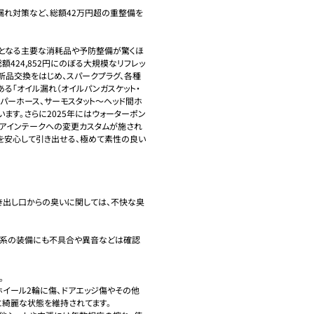
漏れ対策など、総額42万円超の重整備を
トとなる主要な消耗品や予防整備が驚くほ
424,852円にのぼる大規模なリフレッ
新品交換をはじめ、スパークプラグ、各種
る「オイル漏れ（オイルパンガスケット・
ッパーホース、サーモスタット〜ヘッド間ホ
ます。さらに2025年にはウォーターポン
エアインテークへの変更カスタムが施され
を安心して引き出せる、極めて素性の良い
き出し口からの臭いに関しては、不快な臭
装系の装備にも不具合や異音などは確認


ホイール2輪に傷、ドアエッジ傷やその他
綺麗な状態を維持されてます。
