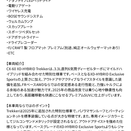
・アダプティブLEDヘッドライト

・電動リアゲート

・ワイヤレス充電

・BOSEサウンドシステム

・ウェルカムランプ

・スカッフプレート

・スポーツペダルセット

・ドアポケットライナー

・ドライブレコーダー

・FJ CRAFT 製 フロアマット プレミアム（別途、純正オールウェザーマットあり）

・ETC

【車両紹介】

CX-60 XD-HYBRID Trekkerは、3.3L直列6気筒ディーゼルターボにマイルドハ
イブリッドを組み合わせた特別仕様車です。ベースとなるXD-HYBRID Exclusive 
Sportsの上質さに加え、アウトドアやアクティブなライフスタイルを意識した装
備を追加。FRベースAWDならではの安定感ある走行性能と、力強いトルクによ
る余裕のある加速が魅力です。2025年の商品改良では乗り心地や静粛性も向
上しており、長距離移動も快適にこなせるプレミアムSUVに仕上がっています。  

【本車両ならではのポイント】

Trekkerは2025年に追加された特別仕様車で、パノラマサンルーフとパーティシ
ョンネットを標準装備している点が大きな特徴です。また、専用イメージカラーと
してジルコンサンドメタリックが設定されるなど、アウトドアテイストを強めた仕
様となっています。ベースグレードのXD-HYBRID Exclusive Sportsよりもレジャ