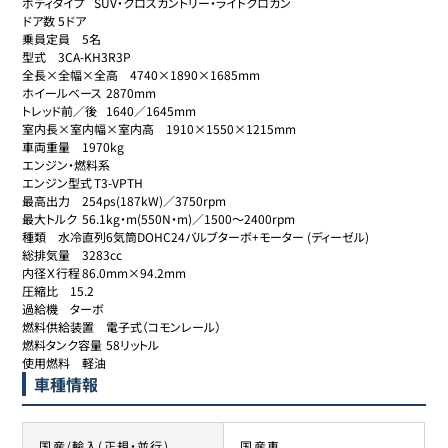
ボディタイプ	SUV・クロスカントリー・ライトクロカン

ドア数	5ドア

乗員定員	5名

型式	3CA-KH3R3P

全長×全幅×全高	4740×1890×1685mm

ホイールベース	2870mm

トレッド前／後	1640／1645mm

室内長×室内幅×室内高	1910×1550×1215mm

車両重量	1970kg

エンジン・燃料系

エンジン型式	T3-VPTH

最高出力	254ps(187kW)／3750rpm

最大トルク	56.1kg・m(550N・m)／1500～2400rpm

種類	水冷直列6気筒DOHC24バルブターボ+モーター (ディーゼル)

総排気量	3283cc

内径Ｘ行程	86.0mm×94.2mm

圧縮比	15.2

過給機	ターボ

燃料供給装置	電子式（コモンレール）

燃料タンク容量	58リットル

使用燃料	軽油
車種情報
国産/輸入(正規・並行)
国産車