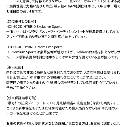
ーユースを意識した内容でありながら、3.3L直6ディーゼルハイブリッドによる高
い燃費性能と力強い走りも両立。希少性の高い特別仕様車として中古車市場で
も注目度の高い1台です。  

【類似車種との比較】

・CX-60 XD-HYBRID Exclusive Sports

→ Trekkerはパノラマサンルーフやパーティションネットが標準装備されており、
アウトドア用途での使い勝手と特別感が向上しています。

・CX-60 XD-HYBRID Premium Sports

→ Premium Sportsは豪華装備が魅力ですが、Trekkerは価格を抑えながらサ
ンルーフ標準装備や特別仕様車ならではの希少性を備えている点が強みです。

【車両状態】

内外装含めて非常に綺麗な状態を保たれております。大きな損傷は見受けられ
ませんでしたが、中古車ですので微細な傷についてはご了承ください。

雨天時の査定となりますので、微細な傷を見落としている可能性がございます。
予めご了承ください。

【新車保証継承可能】

・最寄りの正規ディーラーにて12ヶ月点検相当の法定点検（有償）を実施するこ
とにより新車保証もまだまだ継承可能なため個人売買ながらも新車同様のメ
ーカー保証を受けることが出来ます!!

お車の状態や匂い、使用状況などの詳細が気になる方は、お気軽にお問い合わ