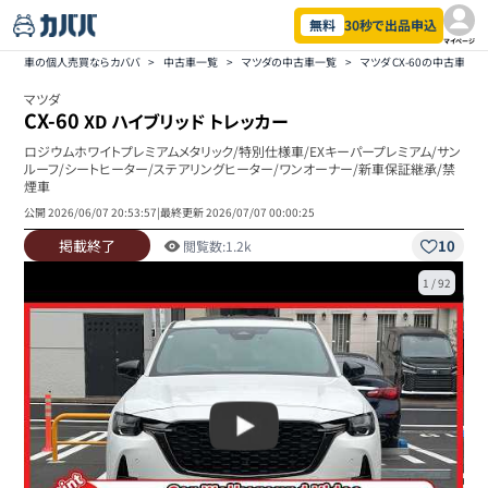
無料
30秒で出品申込
マイページ
車の個人売買ならカババ
>
中古車一覧
>
マツダの中古車一覧
>
マツダ CX-60の中古車一覧
マツダ
CX-60
XD ハイブリッド トレッカー
ロジウムホワイトプレミアムメタリック/特別仕様車/EXキーパープレミアム/サン
ルーフ/シートヒーター/ステアリングヒーター/ワンオーナー/新車保証継承/禁
煙車
公開
2026/06/07 20:53:57
|
最終更新
2026/07/07 00:00:25
掲載終了
10
閲覧数:
1.2k
1
/
92