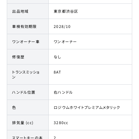
出品地域
東京都渋谷区
車検有効期限
2028/10
ワンオーナー車
ワンオーナー
修復歴
なし
トランスミッショ
8AT
ン
ハンドル位置
右ハンドル
色
ロジウムホワイトプレミアムメタリック
排気量 (cc)
3280cc
スマートキーの本
2