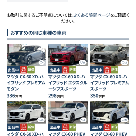
お取引に関するご不明点については、
よくある質問ページ
をご確認く
ださい。
おすすめの同じ車種の車両
4
16
15
出品中
出品中
出品中
マツダ
CX-60
XD-ハ
マツダ
CX-60
XD-ハ
マツダ
CX-60
XD-ハ
イブリッド プレミアム
イブリッド エクスクル
イブリッド プレミアム
モダン
ーシブスポーツ
スポーツ
336
298
350
万円
万円
万円
15
6
27
出品中
出品中
出品中
マツダ
CX-60
XD-ハ
マツダ
CX-60
PHEV
マツダ
CX-60
PHEV