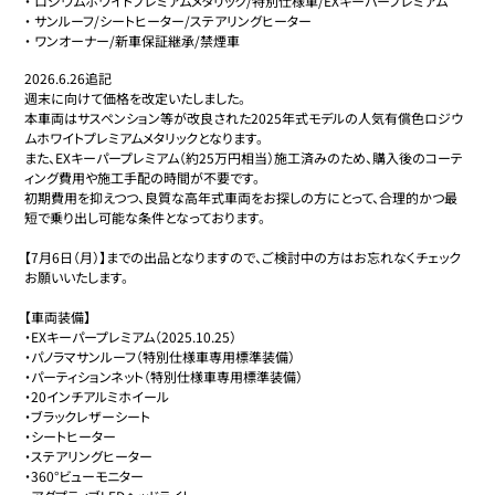
・
ロジウムホワイトプレミアムメタリック/特別仕様車/EXキーパープレミアム
・
サンルーフ/シートヒーター/ステアリングヒーター
・
ワンオーナー/新車保証継承/禁煙車
2026.6.26追記

週末に向けて価格を改定いたしました。

本車両はサスペンション等が改良された2025年式モデルの人気有償色ロジウ
ムホワイトプレミアムメタリックとなります。

また、EXキーパープレミアム（約25万円相当）施工済みのため、購入後のコーテ
ィング費用や施工手配の時間が不要です。

初期費用を抑えつつ、良質な高年式車両をお探しの方にとって、合理的かつ最
短で乗り出し可能な条件となっております。

【7月6日（月）】までの出品となりますので、ご検討中の方はお忘れなくチェック
お願いいたします。

【車両装備】

・EXキーパープレミアム（2025.10.25）

・パノラマサンルーフ（特別仕様車専用標準装備）

・パーティションネット（特別仕様車専用標準装備）

・20インチアルミホイール

・ブラックレザーシート

・シートヒーター

・ステアリングヒーター

・360°ビューモニター
