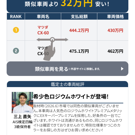
32
万円
類似車両より
安い！
RANK
車両名
支払総額
車両価格
マツダ
444.2万円
430
万円
CX-60
マツダ
475.1万円
462
万円
CX-60
類似車両を見る
※外部サイトに移動します。
鑑定士の車両総評
希少色ロジウムホワイトが登場！
取材時（2026.6）市場では同色の類似車両がございませ
ん。本車両は人気色のロジウムホワイトプレミアムメタリッ
クにEXキーパープレミアムを採用した、好条件の一台でご
三上 直矢
ざいます。ホワイトは流通があるものの、同じロジウムホワ
AIS検定四輪

イトは確認できておりませんので、特別仕様車かつこのカ
3級保持者
ラーをお探しの方はぜひお買い求めください！