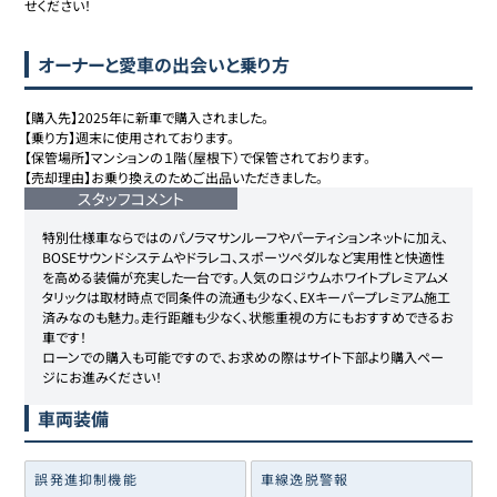
せください！
オーナーと愛車の出会いと乗り方
【購入先】2025年に新車で購入されました。

【乗り方】週末に使用されております。

【保管場所】マンションの１階（屋根下）で保管されております。

【売却理由】お乗り換えのためご出品いただきました。
スタッフコメント
特別仕様車ならではのパノラマサンルーフやパーティションネットに加え、
BOSEサウンドシステムやドラレコ、スポーツペダルなど実用性と快適性
を高める装備が充実した一台です。人気のロジウムホワイトプレミアムメ
タリックは取材時点で同条件の流通も少なく、EXキーパープレミアム施工
済みなのも魅力。走行距離も少なく、状態重視の方にもおすすめできるお
車です！

ローンでの購入も可能ですので、お求めの際はサイト下部より購入ペー
ジにお進みください！
車両装備
誤発進抑制機能
車線逸脱警報