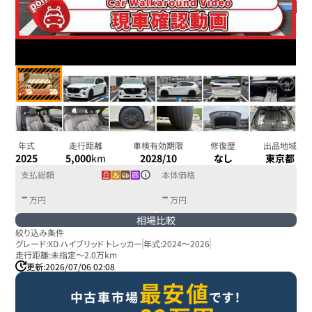
年式
走行距離
車検有効期限
修復歴
出品地域
2025
5,000
km
2028/10
なし
東京都
支払総額
本体価格
-
-
万円
万円
相場比較
絞り込み条件
グレード:
XD ハイブリッド トレッカー
年式:
2024
～
2026
走行距離:
未指定
～
2.0万km
更新:
2026/07/06 02:08
最安値
中古車市場
です！