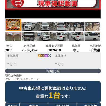
年式
走行距離
車検有効期限
修復歴
出品地域
2011
28.9
万km
2026/10
なし
千葉県
支払総額
本体価格
-
-
万円
万円
相場比較
絞り込み条件
グレード:
350G Lパッケージ
中古車市場に類似車両はありません！
1台
貴重な
です！