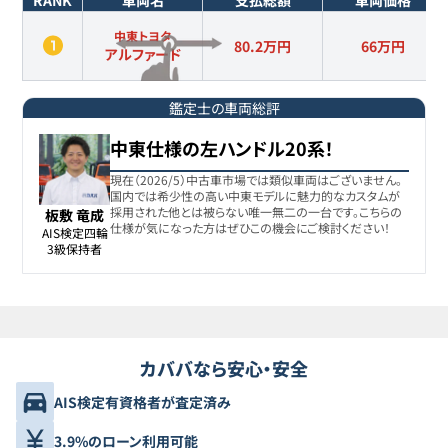
RANK
車両名
支払総額
車両価格
中東トヨタ
80.2万円
66
万円
アルファード
鑑定士の車両総評
中東仕様の左ハンドル20系！
現在（2026/5）中古車市場では類似車両はございません。
国内では希少性の高い中東モデルに魅力的なカスタムが
採用された他とは被らない唯一無二の一台です。こちらの
板敷 竜成
仕様が気になった方はぜひこの機会にご検討ください！
AIS検定四輪

3級保持者
カババなら安心・安全
AIS検定有資格者が査定済み
3.9%のローン利用可能