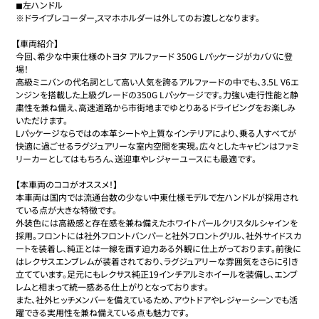
◼︎左ハンドル

※ドライブレコーダー,スマホホルダーは外してのお渡しとなります。

【車両紹介】

今回、希少な中東仕様のトヨタ アルファード 350G Lパッケージがカババに登
場！

高級ミニバンの代名詞として高い人気を誇るアルファードの中でも、3.5L V6エ
ンジンを搭載した上級グレードの350G Lパッケージです。力強い走行性能と静
粛性を兼ね備え、高速道路から市街地までゆとりあるドライビングをお楽しみ
いただけます。

Lパッケージならではの本革シートや上質なインテリアにより、乗る人すべてが
快適に過ごせるラグジュアリーな室内空間を実現。広々としたキャビンはファミ
リーカーとしてはもちろん、送迎車やレジャーユースにも最適です。

【本車両のココがオススメ！】

本車両は国内では流通台数の少ない中東仕様モデルで左ハンドルが採用され
ている点が大きな特徴です。

外装色には高級感と存在感を兼ね備えたホワイトパールクリスタルシャインを
採用。フロントには社外フロントバンパーと社外フロントグリル、社外サイドスカ
ートを装着し、純正とは一線を画す迫力ある外観に仕上がっております。前後に
はレクサスエンブレムが装着されており、ラグジュアリーな雰囲気をさらに引き
立てています。足元にもレクサス純正19インチアルミホイールを装備し、エンブ
レムと相まって統一感ある仕上がりとなっております。

また、社外ヒッチメンバーを備えているため、アウトドアやレジャーシーンでも活
躍できる実用性を兼ね備えている点も魅力です。
