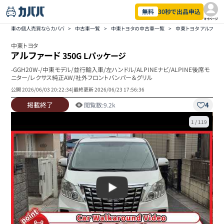
無料
30秒で出品申込
マイページ
車の個人売買ならカババ
>
中古車一覧
>
中東トヨタの中古車一覧
>
中東トヨタ アルファ
中東トヨタ
アルファード
350G Lパッケージ
-GGH20W-/中東モデル/並行輸入車/左ハンドル/ALPINEナビ/ALPINE後席モ
ニター/レクサス純正AW/社外フロントバンパー＆グリル
公開
2026/06/03 20:22:34
|
最終更新
2026/06/23 17:56:36
掲載終了
4
閲覧数:
9.2k
1
/
119