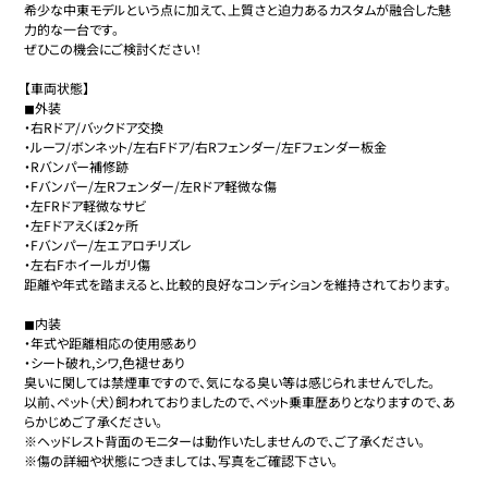
希少な中東モデルという点に加えて、上質さと迫力あるカスタムが融合した魅
力的な一台です。

ぜひこの機会にご検討ください！

【車両状態】

◼︎外装

・右Rドア/バックドア交換

・ルーフ/ボンネット/左右Fドア/右Rフェンダー/左Fフェンダー板金

・Rバンパー補修跡

・Fバンパー/左Rフェンダー/左Rドア軽微な傷

・左FRドア軽微なサビ

・左Fドアえくぼ2ヶ所

・Fバンパー/左エアロチリズレ

・左右Fホイールガリ傷

距離や年式を踏まえると、比較的良好なコンディションを維持されております。

◼︎内装

・年式や距離相応の使用感あり

・シート破れ,シワ,色褪せあり

臭いに関しては禁煙車ですので、気になる臭い等は感じられませんでした。

以前、ペット（犬）飼われておりましたので、ペット乗車歴ありとなりますので、あ
らかじめご了承ください。

※ヘッドレスト背面のモニターは動作いたしませんので、ご了承ください。

※傷の詳細や状態につきましては、写真をご確認下さい。
