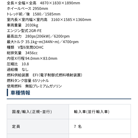
全長×全幅×全高	4870×1830×1890mm

ホイールベース	2950mm

トレッド前／後	1580／1585mm

室内長×室内幅×室内高	3160×1585×1360mm

車両重量	2030kg

エンジン型式	2GR-FE

最高出力	280ps(206kW)／6200rpm

最大トルク	35.1kg・m(344N・m)／4700rpm

種類	V型6気筒DOHC

総排気量	3456cc

内径Ｘ行程	94.0mm×83.0mm

圧縮比	10.8

過給機	なし

燃料供給装置	EFI（電子制御式燃料噴射装置）

燃料タンク容量	65リットル

使用燃料	無鉛プレミアムガソリン
車種情報
国産/輸入(正規・並行)
輸入車(並行輸入車)
定員
7 名