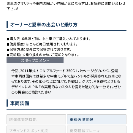
お車のクオリティや車内の細かい詳細が気になる方は、お気軽にお問い合わせ
下さい！
オーナーと愛車の出会いと乗り方
◼︎購入先：6年ほど前に中古車でご購入されております。

◼︎使用頻度：ほとんど毎日使用されております。

◼︎保管方法：屋外にて保管されております。

◼︎売却理由：乗り換えのため、ご売却となります。
スタッフコメント
今回、2011年式 トヨタ アルファード 350G Lパッケージがカババに登場！
本車両は国内では希少な中東モデルで左ハンドルが採用されたお車とな
っております。その希少な点に加えて、外観はレクサスLMを彷彿とさせる
デザインにALPINEの実用的なカスタムを備えた魅力的な一台です。ぜひ
この機会にご検討ください！
車両装備
誤発進抑制機能
車線逸脱警報
ブラインドスポット支援
衝突軽減ブレーキ