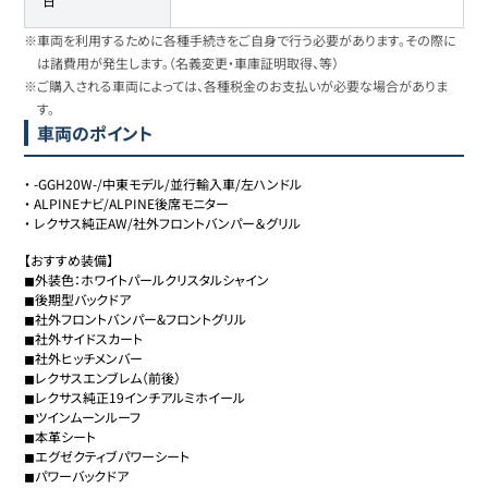
日
※車両を利用するために各種手続きをご自身で行う必要があります。その際に
は諸費用が発生します。（名義変更・車庫証明取得、等）
※ご購入される車両によっては、各種税金のお支払いが必要な場合がありま
す。
車両のポイント
・
-GGH20W-/中東モデル/並行輸入車/左ハンドル
・
ALPINEナビ/ALPINE後席モニター
・
レクサス純正AW/社外フロントバンパー＆グリル
【おすすめ装備】

◼︎外装色：ホワイトパールクリスタルシャイン

◼︎後期型バックドア

◼︎社外フロントバンパー&フロントグリル

◼︎社外サイドスカート

◼︎社外ヒッチメンバー

◼︎レクサスエンブレム（前後）

◼︎レクサス純正19インチアルミホイール

◼︎ツインムーンルーフ

◼︎本革シート

◼︎エグゼクティブパワーシート

◼︎パワーバックドア
