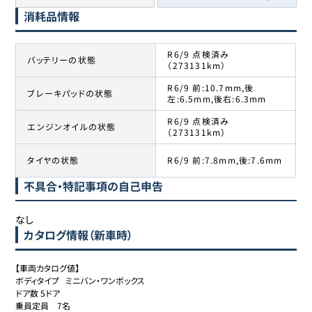
消耗品情報
R6/9 点検済み
バッテリーの状態
（273131km）
R6/9 前:10.7mm,後
ブレーキパッドの状態
左:6.5mm,後右:6.3mm
R6/9 点検済み
エンジンオイルの状態
（273131km）
タイヤの状態
R6/9 前:7.8mm,後:7.6mm
不具合・特記事項の自己申告
なし
カタログ情報（新車時）
【車両カタログ値】

ボディタイプ	ミニバン・ワンボックス

ドア数	5ドア

乗員定員	7名
