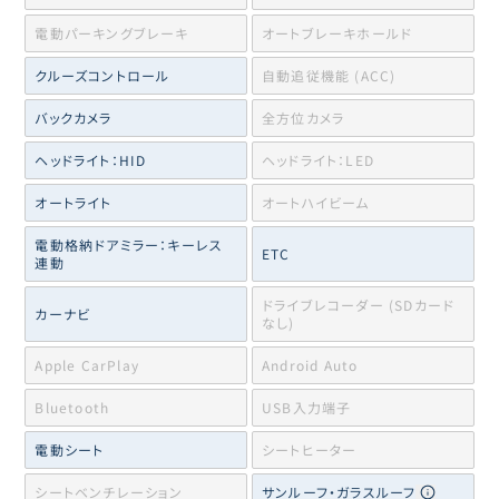
電動パーキングブレーキ
オートブレーキホールド
クルーズコントロール
自動追従機能 (ACC)
バックカメラ
全方位カメラ
ヘッドライト：HID
ヘッドライト：LED
オートライト
オートハイビーム
電動格納ドアミラー：キーレス
ETC
連動
ドライブレコーダー (SDカード
カーナビ
なし)
Apple CarPlay
Android Auto
Bluetooth
USB入力端子
電動シート
シートヒーター
シートベンチレーション
サンルーフ・ガラスルーフ