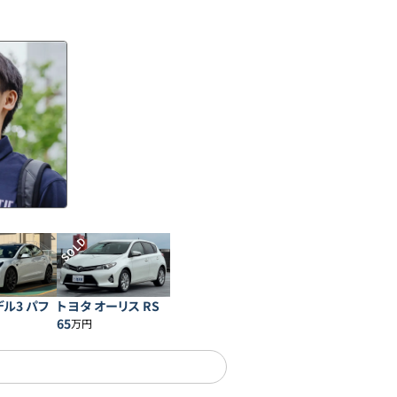
SOLD
デル3 パフ
トヨタ オーリス RS
ス
65
万円