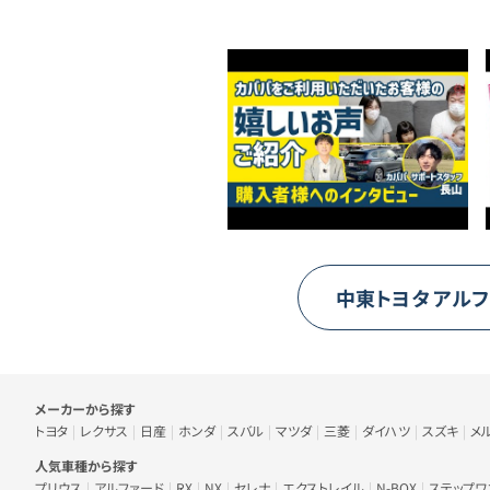
中東トヨタ
アルフ
車のメーカー・人気車種から探す
メーカーから探す
トヨタ
レクサス
日産
ホンダ
スバル
マツダ
三菱
ダイハツ
スズキ
メ
人気車種から探す
プリウス
アルファード
RX
NX
セレナ
エクストレイル
N-BOX
ステップワ