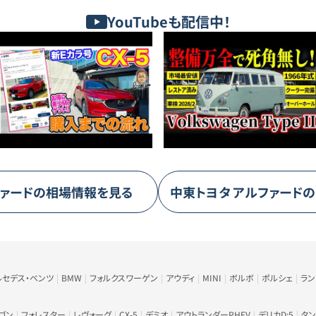
YouTubeも配信中！
ァード
の相場情報を見る
中東トヨタ
アルファード
の
ルセデス・ベンツ
BMW
フォルクスワーゲン
アウディ
MINI
ボルボ
ポルシェ
ラ
ゴン
フォレスター
レヴォーグ
CX-5
デミオ
アウトランダーPHEV
デリカD:5
タン