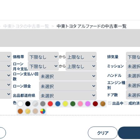
>
中東トヨタの中古車一覧
>
中東トヨタ アルファードの中古車一覧
価格帯
から
排気量
ローン
から
ミッション
月々支払
ローン支払い回
ハンドル
数
エンジン種
ローン頭金
別
ドア数
出品都道府県
色
出品中
成約済
クリア