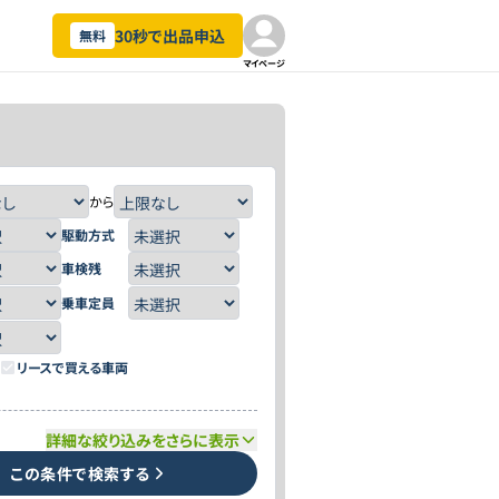
30秒で出品申込
無料
マイページ
から
駆動方式
車検残
乗車定員
リースで買える車両
詳細な絞り込みをさらに表示
この条件で検索する