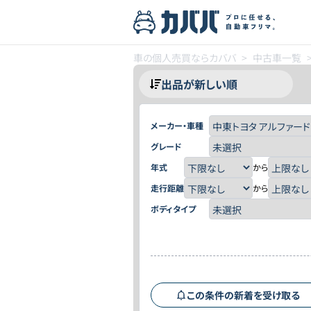
車の個人売買ならカババ
>
中古車一覧
メーカー・車種
グレード
年式
から
走行距離
から
ボディタイプ
この条件の新着を受け取る