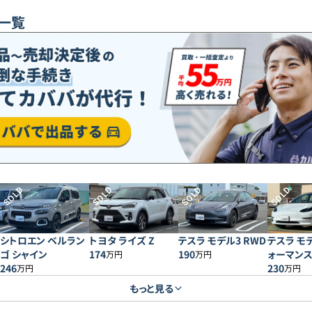
一覧
SOLD
SOLD
SOLD
SOLD
シトロエン ベルラン
トヨタ ライズ Z
テスラ モデル3 RWD
テスラ モ
ゴ シャイン
174
190
ォーマン
万円
万円
246
230
万円
万円
もっと見る