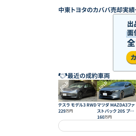
中東トヨタ
のカババ売却実績
最近の成約車両
SOLD
SOLD
テスラ モデル3 RWD
マツダ MAZDA3ファ
229
ストバック 20S プロ
万円
アクティブ
160
万円