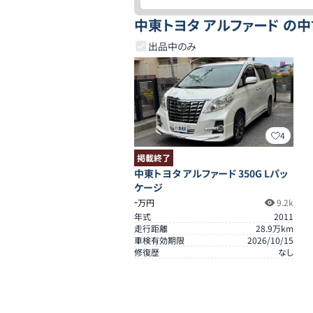
中東トヨタ アルファード の
出品中のみ
4
掲載終了
中東トヨタ アルファード 350G Lパッ
ケージ
-
万円
9.2k
年式
2011
走行距離
28.9
万km
車検有効期限
2026/10/15
修復歴
なし