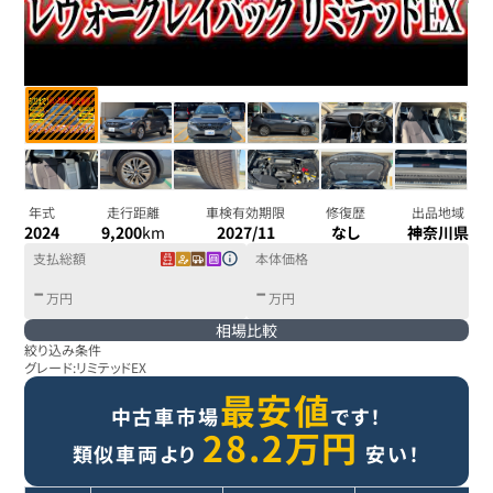
年式
走行距離
車検有効期限
修復歴
出品地域
2024
9,200
km
2027/11
なし
神奈川県
支払総額
本体価格
-
-
万円
万円
相場比較
絞り込み条件
グレード:
リミテッドEX
最安値
中古車市場
です！
28.2
万円
類似車両より
安い！