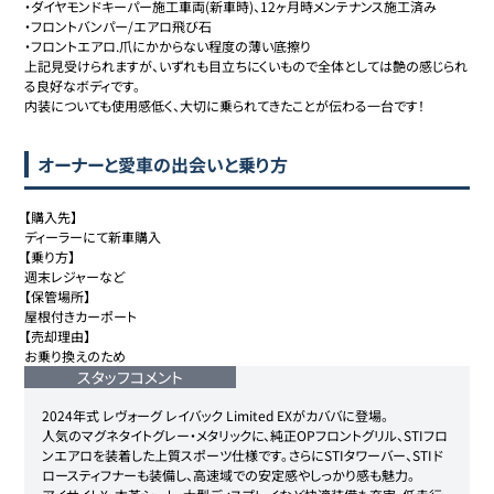
・ダイヤモンドキーパー施工車両(新車時)、12ヶ月時メンテナンス施工済み

・フロントバンパー/エアロ飛び石

・フロントエアロ.爪にかからない程度の薄い底擦り

上記見受けられますが、いずれも目立ちにくいもので全体としては艶の感じられ
る良好なボディです。

内装についても使用感低く、大切に乗られてきたことが伝わる一台です！
オーナーと愛車の出会いと乗り方
【購入先】

ディーラーにて新車購入

【乗り方】

週末レジャーなど

【保管場所】

屋根付きカーポート

【売却理由】

お乗り換えのため
スタッフコメント
2024年式 レヴォーグ レイバック Limited EXがカババに登場。

人気のマグネタイトグレー・メタリックに、純正OPフロントグリル、STIフロ
ンエアロを装着した上質スポーツ仕様です。さらにSTIタワーバー、STIド
ロースティフナーも装備し、高速域での安定感やしっかり感も魅力。
