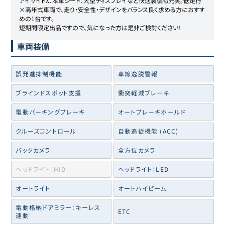
アイサイトX、本革シート、大型ディスプレイなど快適装備も充実。低走行
×高年式車両で、走り・安全性・デザインをバランス良く求める方におすす
めの1台です。

短期間限定出品ですので、気になった方は是非ご検討ください！
車両装備
誤発進抑制機能
車線逸脱警報
ブラインドスポット支援
衝突軽減ブレーキ
電動パーキングブレーキ
オートブレーキホールド
クルーズコントロール
自動追従機能 (ACC)
バックカメラ
全方位カメラ
ヘッドライト：HID
ヘッドライト：LED
オートライト
オートハイビーム
電動格納ドアミラー：キーレス
ETC
連動