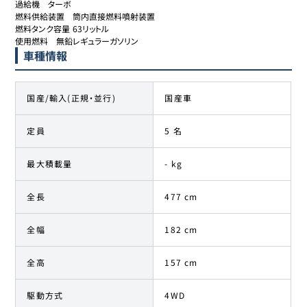
過給機	ターボ

燃料供給装置	筒内直接燃料噴射装置

燃料タンク容量	63リットル

使用燃料	無鉛レギュラーガソリン
車種情報
国産/輸入(正規・並行)
国産車
定員
5 名
最大積載量
- kg
全長
477 cm
全幅
182 cm
全高
157 cm
駆動方式
4WD