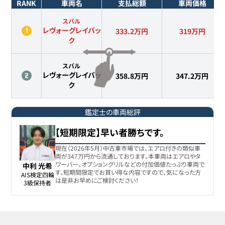
RANK
車両名
支払総額
車両価格
スバル
レヴォーグレイバッ
333.2万円
319
万円
ク
スバル
レヴォーグレイバッ
358.8万円
347.2
万円
ク
鑑定士の車両総評
【短期限定】早い者勝ちです。
現在（2026年5月）中古車市場では、エアロ付きの類似車
両が347万円から流通しております。本車両はエアロやタ
ワーバー、オプショングリルなどの付加価値たっぷり車両で
中利 光希
す。短期間限定でお買い得な内容ですので、気になった方
AIS検定四輪

は是非お早めにご検討ください！
3級保持者