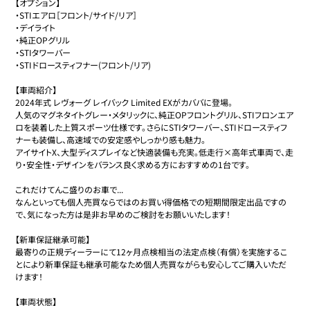
【オプション】

・STIエアロ［フロント/サイド/リア］

・デイライト

・純正OPグリル

・STIタワーバー

・STIドロースティフナー(フロント/リア)

【車両紹介】

2024年式 レヴォーグ レイバック Limited EXがカババに登場。

人気のマグネタイトグレー・メタリックに、純正OPフロントグリル、STIフロンエア
ロを装着した上質スポーツ仕様です。さらにSTIタワーバー、STIドロースティフ
ナーも装備し、高速域での安定感やしっかり感も魅力。

アイサイトX、大型ディスプレイなど快適装備も充実。低走行×高年式車両で、走
り・安全性・デザインをバランス良く求める方におすすめの1台です。

これだけてんこ盛りのお車で...

なんといっても個人売買ならではのお買い得価格での短期間限定出品ですの
で、気になった方は是非お早めのご検討をお願いいたします！

【新車保証継承可能】

最寄りの正規ディーラーにて12ヶ月点検相当の法定点検（有償）を実施するこ
とにより新車保証も継承可能なため個人売買ながらも安心してご購入いただ
けます！

【車両状態】
