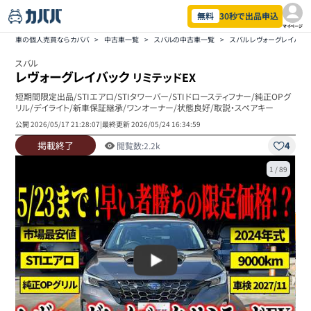
無料
30秒で出品申込
マイページ
車の個人売買ならカババ
>
中古車一覧
>
スバルの中古車一覧
>
スバル レヴォーグレイバッ
スバル
レヴォーグレイバック
リミテッドEX
短期間限定出品/STIエアロ/STIタワーバー/STIドロースティフナー/純正OPグ
リル/デイライト/新車保証継承/ワンオーナー/状態良好/取説・スペアキー
公開
2026/05/17 21:28:07
|
最終更新
2026/05/24 16:34:59
掲載終了
4
閲覧数:
2.2k
1
/
89