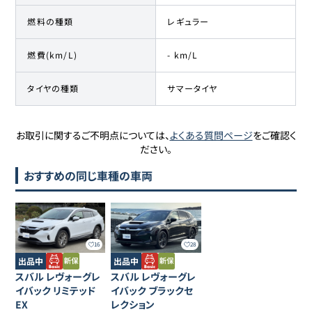
燃料の種類
レギュラー
燃費(km/L)
- km/L
タイヤの種類
サマータイヤ
お取引に関するご不明点については、
よくある質問ページ
をご確認く
ださい。
おすすめの同じ車種の車両
16
28
出品中
出品中
スバル
レヴォーグレ
スバル
レヴォーグレ
イバック
リミテッド
イバック
ブラックセ
EX
レクション