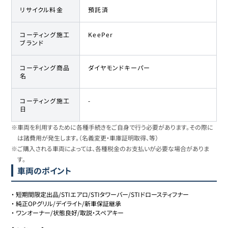
リサイクル料金
預託済
コーティング施工
KeePer
ブランド
コーティング商品
ダイヤモンドキーパー
名
コーティング施工
-
日
※車両を利用するために各種手続きをご自身で行う必要があります。その際に
は諸費用が発生します。（名義変更・車庫証明取得、等）
※ご購入される車両によっては、各種税金のお支払いが必要な場合がありま
す。
車両のポイント
・
短期間限定出品/STIエアロ/STIタワーバー/STIドロースティフナー
・
純正OPグリル/デイライト/新車保証継承
・
ワンオーナー/状態良好/取説・スペアキー