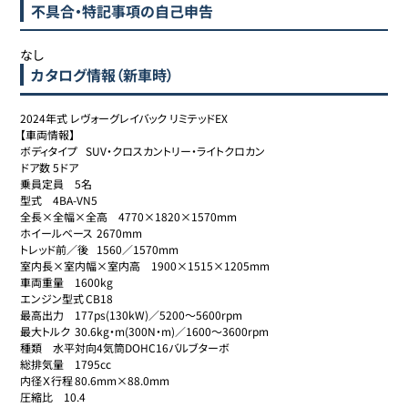
不具合・特記事項の自己申告
なし
カタログ情報（新車時）
2024年式 レヴォーグレイバック リミテッドEX

【車両情報】

ボディタイプ	SUV・クロスカントリー・ライトクロカン

ドア数	5ドア

乗員定員	5名

型式	4BA-VN5

全長×全幅×全高	4770×1820×1570mm

ホイールベース	2670mm

トレッド前／後	1560／1570mm

室内長×室内幅×室内高	1900×1515×1205mm

車両重量	1600kg

エンジン型式	CB18

最高出力	177ps(130kW)／5200～5600rpm

最大トルク	30.6kg・m(300N・m)／1600～3600rpm

種類	水平対向4気筒DOHC16バルブターボ

総排気量	1795cc

内径Ｘ行程	80.6mm×88.0mm

圧縮比	10.4
