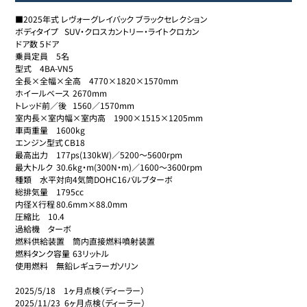
■2025年式 レヴォーグレイバック ブラックセレクション

ボディタイプ	SUV・クロスカントリー・ライトクロカン

ドア数	5ドア

乗員定員	5名

型式	4BA-VN5

全長×全幅×全高	4770×1820×1570mm

ホイールベース	2670mm

トレッド前／後	1560／1570mm

室内長×室内幅×室内高	1900×1515×1205mm

車両重量	1600kg

エンジン型式	CB18

最高出力	177ps(130kW)／5200～5600rpm

最大トルク	30.6kg・m(300N・m)／1600～3600rpm

種類	水平対向4気筒DOHC16バルブターボ

総排気量	1795cc

内径Ｘ行程	80.6mm×88.0mm

圧縮比	10.4

過給機	ターボ

燃料供給装置	筒内直接燃料噴射装置

燃料タンク容量	63リットル

使用燃料	無鉛レギュラーガソリン

2025/5/18　1ヶ月点検（ディーラー）

2025/11/23  6ヶ月点検（ディーラー）
