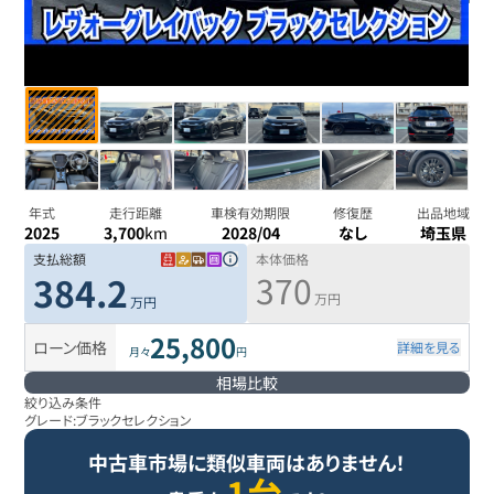
年式
走行距離
車検有効期限
修復歴
出品地域
2025
3,700
km
2028/04
なし
埼玉県
支払総額
本体価格
370
384.2
万円
万円
25,800
ローン価格
詳細を見る
月々
円
相場比較
絞り込み条件
グレード:
ブラックセレクション
中古車市場に類似車両はありません！
1台