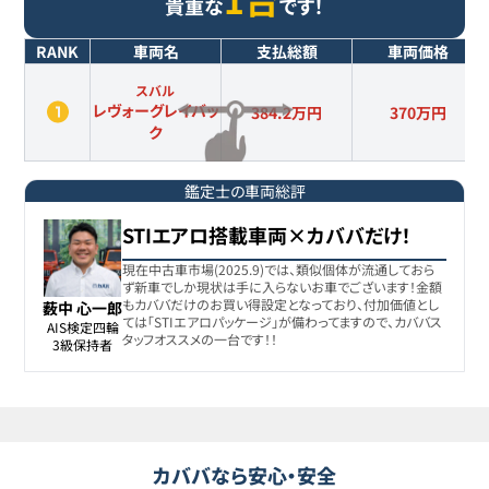
貴重な
です！
RANK
車両名
支払総額
車両価格
スバル
レヴォーグレイバッ
384.2万円
370
万円
ク
鑑定士の車両総評
STIエアロ搭載車両×カババだけ！
現在中古車市場(2025.9)では、類似個体が流通しておら
ず新車でしか現状は手に入らないお車でございます！金額
もカババだけのお買い得設定となっており、付加価値とし
薮中 心一郎
ては「STIエアロパッケージ」が備わってますので、カババス
AIS検定四輪

タッフオススメの一台です！！
3級保持者
カババなら安心・安全