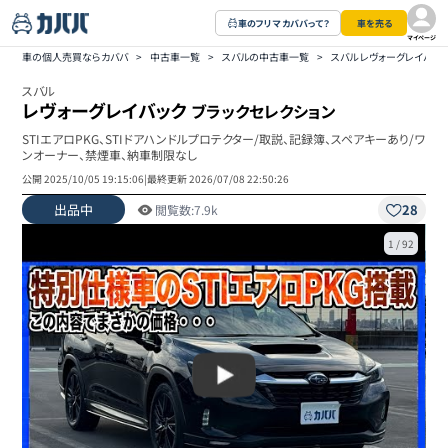
車のフリマ カババって？
車を売る
マイページ
車の個人売買ならカババ
>
中古車一覧
>
スバルの中古車一覧
>
スバル レヴォーグレイバッ
スバル
レヴォーグレイバック
ブラックセレクション
STIエアロPKG、STIドアハンドルプロテクター/取説、記録簿、スペアキーあり/ワ
ンオーナー、禁煙車、納車制限なし
公開
2025/10/05 19:15:06
|
最終更新
2026/07/08 22:50:26
出品中
28
閲覧数:
7.9k
1
/
92