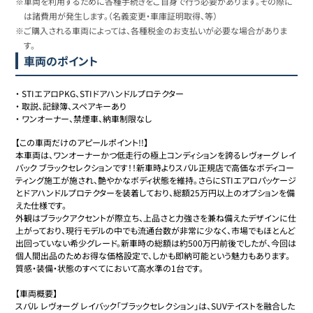
※車両を利用するために各種手続きをご自身で行う必要があります。その際に
は諸費用が発生します。（名義変更・車庫証明取得、等）
※ご購入される車両によっては、各種税金のお支払いが必要な場合がありま
す。
車両のポイント
・
STIエアロPKG、STIドアハンドルプロテクター
・
取説、記録簿、スペアキーあり
・
ワンオーナー、禁煙車、納車制限なし
【この車両だけのアピールポイント!!】

本車両は、ワンオーナーかつ低走行の極上コンディションを誇るレヴォーグ レイ
バック ブラックセレクションです！！新車時よりスバル正規店で高価なボディコー
ティング施工が施され、艶やかなボディ状態を維持。さらにSTIエアロパッケージ
とドアハンドルプロテクターを装着しており、総額25万円以上のオプションを備
えた仕様です。

外観はブラックアクセントが際立ち、上品さと力強さを兼ね備えたデザインに仕
上がっており、現行モデルの中でも流通台数が非常に少なく、市場でもほとんど
出回っていない希少グレード。新車時の総額は約500万円前後でしたが、今回は
個人間出品のためお得な価格設定で、しかも即納可能という魅力もあります。

質感・装備・状態のすべてにおいて高水準の1台です。

【車両概要】

スバル レヴォーグ レイバック「ブラックセレクション」は、SUVテイストを融合した