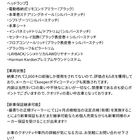
ヘッドランプ】

・電動格納式リモコンドアミラー（ブラック）

・本革巻ステアリングホイール（シルバーステッチ）

・シフトブーツ（シルバーステッチ）

・本革シート

・インパネミッドトリム/ドアトリム/（シルバーステッチ）

・センタートレイ加飾（ブラック表皮巻＋シルバーステッチ

・フロアコンソールリッド（ブラック表皮巻＋シルバーステッチ）

・ブラックルーフ＆ピラートリム

・LAYBACK/シンメトリカルAWDリヤオーナメント

・Harman Kardonプレミアムサウンドシステム

【車両状態】

納車されて2,000キロ前後しか使用をされてないので、評価点も5点を獲得して
おり、メーカーにてkeeperボディコーティングも実施されてます。

内装は当然タバコの臭いや不快なにおいが一切なく、禁煙車である点も安心ポ
イントでございますので、クオリティの高い中古車となっております。

【新車保証継承可能】

・最寄りの正規ディーラーにて12ヶ月点検相当の法定点検（有償）を実施するこ
とにより新車保証もまだまだ継承可能なため個人売買ながらも新車同様のメ
ーカー保証を受けることが出来ます!!

お車のクオリティや車内の詳細が気になる方は、お気軽にお問い合わせ下さ
い！?