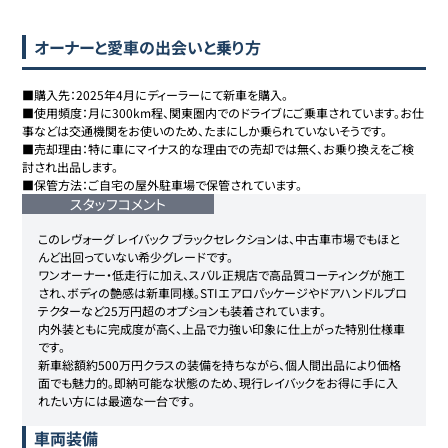
オーナーと愛車の出会いと乗り方
■購入先：2025年4月にディーラーにて新車を購入。

■使用頻度：月に300km程、関東圏内でのドライブにご乗車されています。お仕
事などは交通機関をお使いのため、たまにしか乗られていないそうです。

■売却理由：特に車にマイナス的な理由での売却では無く、お乗り換えをご検
討され出品します。

■保管方法：ご自宅の屋外駐車場で保管されています。
スタッフコメント
このレヴォーグ レイバック ブラックセレクションは、中古車市場でもほと
んど出回っていない希少グレードです。

ワンオーナー・低走行に加え、スバル正規店で高品質コーティングが施工
され、ボディの艶感は新車同様。STIエアロパッケージやドアハンドルプロ
テクターなど25万円超のオプションも装着されています。

内外装ともに完成度が高く、上品で力強い印象に仕上がった特別仕様車
です。

新車総額約500万円クラスの装備を持ちながら、個人間出品により価格
面でも魅力的。即納可能な状態のため、現行レイバックをお得に手に入
れたい方には最適な一台です。
車両装備