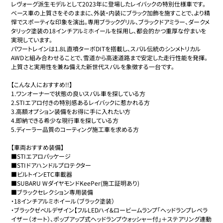
レヴォーグ派生モデルとして2023年に登場したレイバックの特別仕様車です。

ベース車の上質さをそのままに、外装・内装にブラック加飾を施すことで、より精
悍でスポーティな印象を演出。専用ブラックグリル、ブラックドアミラー、ダークメ
タリック塗装の18インチアルミホイールを採用し、都会的かつ重厚な佇まいを
実現しています。

パワートレインは1.8L直噴ターボDITを搭載し、スバル伝統のシンメトリカル
AWDと組み合わせることで、雪道から高速道路まで安定した走行性能を発揮。
上質さと実用性を兼ね備えた新世代スバルを象徴する一台です。

【こんな人におすすめ!!】

1.ワンオーナーで状態の良いスバル車を探している方

2.STIエアロ付きの特別感あるレイバックに惹かれる方

3.高額オプション装備をお得に手に入れたい方

4.即納できる希少な現行車を探している方

5.ディーラー品質のコーティング施工車を求める方

【車両おすすめ装備】

■STIエアロパッケージ

■STIドアハンドルプロテクター

■ビルトインETC車載器

■SUBARU WダイヤモンドKeePer(施工証明あり)

■ブラックセレクション専用装備

・18インチアルミホイール（ブラック塗装）

・ブラックゼベルデザイン【フルLEDハイ&ロービームランプ「ヘッドランプレベラ
イザー（オート）、ポップアップ式ヘッドランプウォッシャー付」＋ステアリング連動