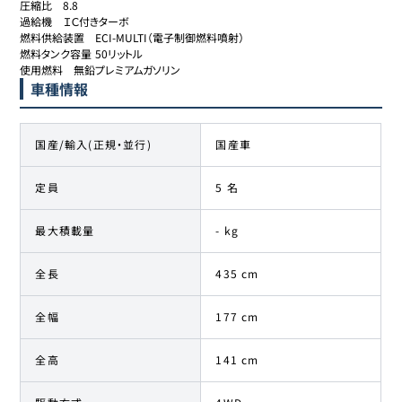
圧縮比	8.8

過給機	ＩＣ付きターボ

燃料供給装置	ECI-MULTI（電子制御燃料噴射）

燃料タンク容量	50リットル

使用燃料	無鉛プレミアムガソリン
車種情報
国産/輸入(正規・並行)
国産車
定員
5 名
最大積載量
- kg
全長
435 cm
全幅
177 cm
全高
141 cm