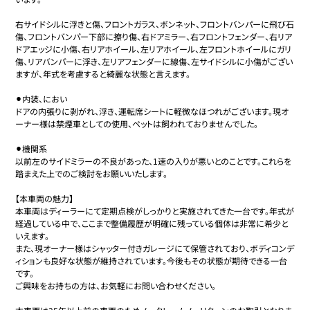
右サイドシルに浮きと傷、フロントガラス、ボンネット、フロントバンパーに飛び石
傷、フロントバンパー下部に擦り傷、右ドアミラー、右フロントフェンダー、右リア
ドアエッジに小傷、右リアホイール、左リアホイール、左フロントホイールにガリ
傷、リアバンパーに浮き、左リアフェンダーに線傷、左サイドシルに小傷がござい
ますが、年式を考慮すると綺麗な状態と言えます。

⚫︎内装、におい

ドアの内張りに剥がれ、浮き、運転席シートに軽微なほつれがございます。現オ
ーナー様は禁煙車としての使用、ペットは飼われておりませんでした。

⚫︎機関系

以前左のサイドミラーの不良があった、1速の入りが悪いとのことです。これらを
踏まえた上でのご検討をお願いいたします。

【本車両の魅力】

本車両はディーラーにて定期点検がしっかりと実施されてきた一台です。年式が
経過している中で、ここまで整備履歴が明確に残っている個体は非常に希少と
いえます。

また、現オーナー様はシャッター付きガレージにて保管されており、ボディコンデ
ィションも良好な状態が維持されています。今後もその状態が期待できる一台
です。

ご興味をお持ちの方は、お気軽にお問い合わせください。
