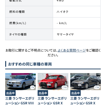
駆動方式
4WD
燃料の種類
ハイオク
燃費(km/L)
- km/L
タイヤの種類
サマータイヤ
お取引に関するご不明点については、
よくある質問ページ
をご確認く
ださい。
おすすめの同じ車種の車両
6
23
16
出品中
出品中
出品中
三菱
ランサーエボリ
三菱
ランサーエボリ
三菱
ランサーエボリ
ューション
GSR VIII
ューション
GSR X
ューション
GSR X