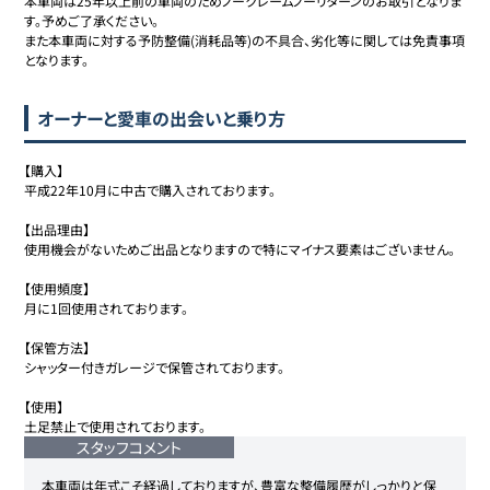
本車両は25年以上前の車両のためノークレームノーリターンのお取引となりま
す。予めご了承ください。

また本車両に対する予防整備(消耗品等)の不具合、劣化等に関しては免責事項
となります。
オーナーと愛車の出会いと乗り方
【購入】

平成22年10月に中古で購入されております。

【出品理由】

使用機会がないためご出品となりますので特にマイナス要素はございません。

【使用頻度】

月に1回使用されております。

【保管方法】

シャッター付きガレージで保管されております。

【使用】

土足禁止で使用されております。
スタッフコメント
本車両は年式こそ経過しておりますが、豊富な整備履歴がしっかりと保