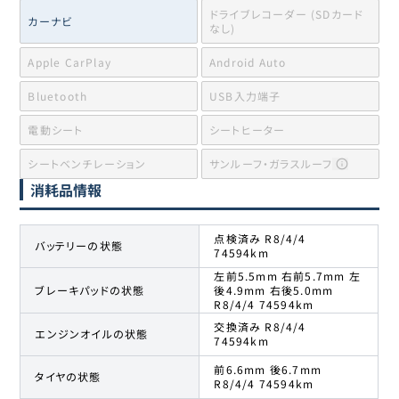
ドライブレコーダー (SDカード
カーナビ
なし)
Apple CarPlay
Android Auto
Bluetooth
USB入力端子
電動シート
シートヒーター
シートベンチレーション
サンルーフ・ガラスルーフ
消耗品情報
点検済み R8/4/4
バッテリーの状態
74594km
左前5.5mm 右前5.7mm 左
ブレーキパッドの状態
後4.9mm 右後5.0mm
R8/4/4 74594km
交換済み R8/4/4
エンジンオイルの状態
74594km
前6.6mm 後6.7mm
タイヤの状態
R8/4/4 74594km