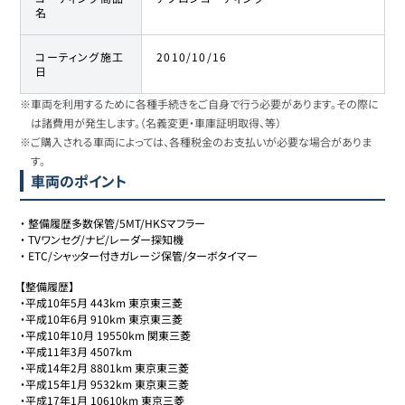
名
コーティング施工
2010/10/16
日
※車両を利用するために各種手続きをご自身で行う必要があります。その際に
は諸費用が発生します。（名義変更・車庫証明取得、等）
※ご購入される車両によっては、各種税金のお支払いが必要な場合がありま
す。
車両のポイント
・
整備履歴多数保管/5MT/HKSマフラー
・
TVワンセグ/ナビ/レーダー探知機
・
ETC/シャッター付きガレージ保管/ターボタイマー
【整備履歴】

・平成10年5月 443km 東京東三菱

・平成10年6月 910km 東京東三菱

・平成10年10月 19550km 関東三菱

・平成11年3月 4507km 

・平成14年2月 8801km 東京東三菱

・平成15年1月 9532km 東京東三菱

・平成17年1月 10610km 東京三菱
