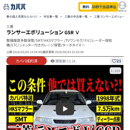
無料
30秒で出品申込
マイページ
車の個人売買ならカババ
>
中古車一覧
>
三菱の中古車一覧
>
三菱 ランサーエボリューシ
三菱
ランサーエボリューション
GSR Ⅴ
整備履歴多数保管/5MT/HKSマフラー /TVワンセグ/ナビ/レーダー探知
機/ETC/シャッター付きガレージ保管/ターボタイマー
公開
2026/05/09 14:54:49
|
最終更新
2026/06/03 22:03:06
カババ成約済
21
閲覧数:
13.2k
1
/
123