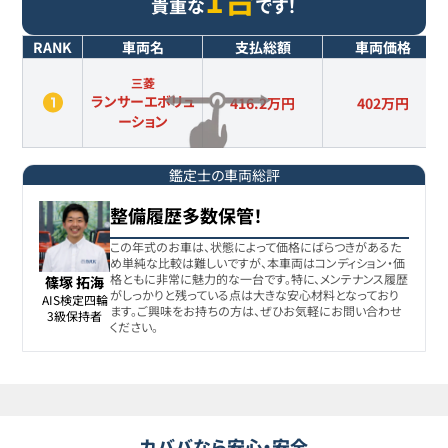
貴重な
です！
RANK
車両名
支払総額
車両価格
三菱
ランサーエボリュ
416.2万円
402
万円
ーション
鑑定士の車両総評
整備履歴多数保管！
この年式のお車は、状態によって価格にばらつきがあるた
め単純な比較は難しいですが、本車両はコンディション・価
格ともに非常に魅力的な一台です。特に、メンテナンス履歴
篠塚 拓海
がしっかりと残っている点は大きな安心材料となっており
AIS検定四輪

ます。ご興味をお持ちの方は、ぜひお気軽にお問い合わせ
3級保持者
ください。
カババなら安心・安全