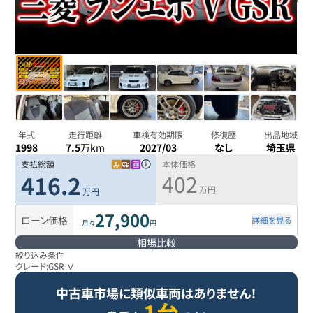
年式
走行距離
車検有効期限
修復歴
出品地域
1998
7.5
万km
2027/03
なし
埼玉県
支払総額
本体価格
402
416.2
万円
万円
27,900
ローン価格
詳細を見る
月々
円
相場比較
絞り込み条件
グレード:
GSR Ⅴ
中古車市場に類似車両はありません！
1台