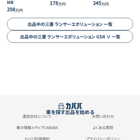
MR
178
345
万円
万円
298
万円
出品中の
三菱
ランサーエボリューション
一覧
出品中の
三菱
ランサーエボリューション
GSR Ⅴ
一覧
車を探す
出品を始める
運営会社について
お問い合わせ
車の情報メディアCABABA
よくある質問
カババ利用規約
プライバシーポリシー