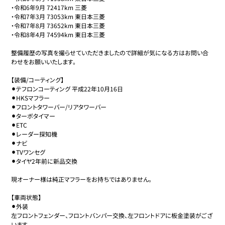
・令和6年9月 72417km 三菱

・令和7年3月 73053km 東日本三菱

・令和7年8月 73652km 東日本三菱

・令和8年4月 74594km 東日本三菱

整備履歴の写真を撮らせていただきましたので詳細が気になる方はお問い合
わせをお願いいたします。

【装備/コーティング】

⚫︎テフロンコーティング 平成22年10月16日

⚫︎HKSマフラー

⚫︎フロントタワーバー/リアタワーバー

⚫︎ターボタイマー

⚫︎ETC

⚫︎レーダー探知機

⚫︎ナビ

⚫︎TVワンセグ

⚫︎タイヤ2年前に新品交換

現オーナー様は純正マフラーをお持ちではありません。

【車両状態】

⚫︎外装

左フロントフェンダー、フロントバンパー交換、左フロントドアに板金塗装がござ
います。
