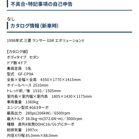
不具合・特記事項の自己申告
なし
カタログ情報（新車時）
1998年式 三菱 ランサー GSR エボリューションV

【カタログ値】

ボディタイプ	セダン

ドア数	4ドア

乗員定員	5名

型式	GF-CP9A

全長×全幅×全高	4350×1770×1415mm

ホイールベース	2510mm

トレッド前／後	1510／1505mm

室内長×室内幅×室内高	1805×1430×1175mm

車両重量	1360kg

エンジン型式	4G63ターボ

最高出力	280ps(206kW)／6500rpm

最大トルク	38.0kg・m(372.6N・m)／3000rpm

種類	直列4気筒DOHC16バルブICターボ

総排気量	1997cc

内径Ｘ行程	85.0mm×88.0mm
