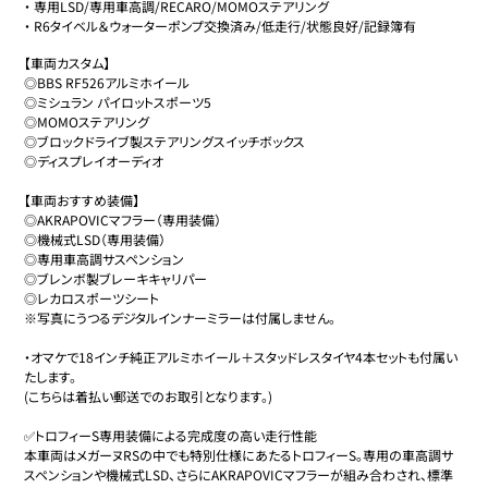
・
専用LSD/専用車高調/RECARO/MOMOステアリング
・
R6タイベル＆ウォーターポンプ交換済み/低走行/状態良好/記録簿有
【車両カスタム】

◎BBS RF526アルミホイール

◎ミシュラン パイロットスポーツ5

◎MOMOステアリング

◎ブロックドライブ製ステアリングスイッチボックス

◎ディスプレイオーディオ

【車両おすすめ装備】

◎AKRAPOVICマフラー（専用装備）

◎機械式LSD（専用装備）

◎専用車高調サスペンション

◎ブレンボ製ブレーキキャリパー

◎レカロスポーツシート

※写真にうつるデジタルインナーミラーは付属しません。

・オマケで18インチ純正アルミホイール＋スタッドレスタイヤ4本セットも付属い
たします。

(こちらは着払い郵送でのお取引となります。)

✅トロフィーS専用装備による完成度の高い走行性能

本車両はメガーヌRSの中でも特別仕様にあたるトロフィーS。専用の車高調サ
スペンションや機械式LSD、さらにAKRAPOVICマフラーが組み合わされ、標準