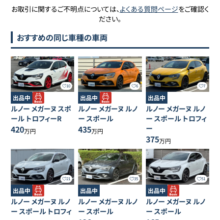
お取引に関するご不明点については、
よくある質問ページ
をご確認く
ださい。
おすすめの同じ車種の車両
10
6
7
出品中
出品中
出品中
ルノー
メガーヌ
スポ
ルノー
メガーヌ
ルノ
ルノー
メガーヌ
ルノ
ール トロフィーR
ー スポール
ー スポール トロフィ
420
435
ー
万円
万円
375
万円
21
51
35
出品中
出品中
出品中
ルノー
メガーヌ
ルノ
ルノー
メガーヌ
ルノ
ルノー
メガーヌ
ルノ
ー スポール トロフィ
ー スポール
ー スポール