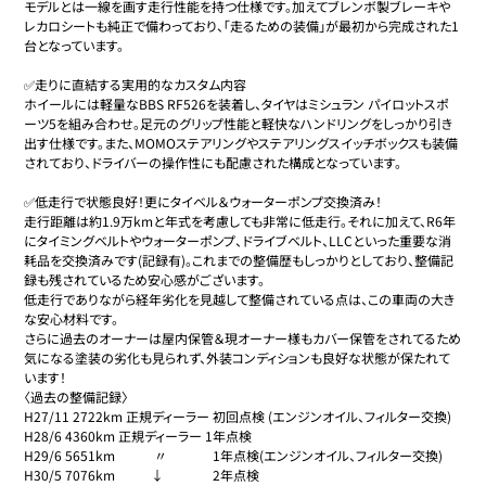
モデルとは一線を画す走行性能を持つ仕様です。加えてブレンボ製ブレーキや
レカロシートも純正で備わっており、「走るための装備」が最初から完成された1
台となっています。

✅走りに直結する実用的なカスタム内容

ホイールには軽量なBBS RF526を装着し、タイヤはミシュラン パイロットスポ
ーツ5を組み合わせ。足元のグリップ性能と軽快なハンドリングをしっかり引き
出す仕様です。また、MOMOステアリングやステアリングスイッチボックスも装備
されており、ドライバーの操作性にも配慮された構成となっています。

✅低走行で状態良好！更にタイベル＆ウォーターポンプ交換済み！

走行距離は約1.9万kmと年式を考慮しても非常に低走行。それに加えて、R6年
にタイミングベルトやウォーターポンプ、ドライブベルト、LLCといった重要な消
耗品を交換済みです(記録有)。これまでの整備歴もしっかりとしており、整備記
録も残されているため安心感がございます。

低走行でありながら経年劣化を見越して整備されている点は、この車両の大き
な安心材料です。

さらに過去のオーナーは屋内保管＆現オーナー様もカバー保管をされてるため
気になる塗装の劣化も見られず、外装コンディションも良好な状態が保たれて
います！

〈過去の整備記録〉

H27/11 2722km 正規ディーラー 初回点検 (エンジンオイル、フィルター交換)

H28/6 4360km 正規ディーラー 1年点検

H29/6 5651km            〃              1年点検(エンジンオイル、フィルター交換)

H30/5 7076km           ↓               2年点検
