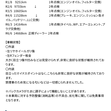
R1/8    9251km                              1年点検(エンジンオイル、フィルター交換)

R2/6   9755km           ↓                2年点検

R3/5  10605km                              1年点検(エンジンオイル、フィルター交換)

R4/6  11528km           ↓               2年点検(ブレーキ、エンジン、ミッション各オ
イル、バッテリー、LLC交換)

R6/3  14164km                              1年点検(タイベル、WP、エアーエレメント、プ
ラグ交換他)

R6/6  14668km  正規ディーラー 2年点検

【車輌状態】

〇外装

・左リヤホイールガリ傷

・左Rフェンダー板金

大きく目立つ傷や凹みなどは見受けられず、非常に良好な状態が維持されてお
ります。

〇内装

目立ったマイナスポイントはなく、こちらも非常に良好な状態が維持されており
ます。

禁煙車のため気になる匂いなどは一切感じられませんでした。

※バックカメラがたまに調子によって機能しないことがあります。

※本車両に対する予防整備（消耗品等）の不具合、劣化等に関しては免責事項