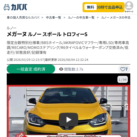
無料
30秒で出品申込
マイページ
車の個人売買ならカババ
>
中古車一覧
>
ルノーの中古車一覧
>
ルノー メガーヌの中古車
ルノー
メガーヌ
ルノー スポール トロフィーS
限定台数特別仕様車/BBSホイール/AKRAPOVICマフラー/専用LSD/専用車高
調/RECARO/MOMOステアリング/R6タイベル＆ウォーターポンプ交換済み/低
走行/状態良好/記録簿有
公開
2026/03/29 12:23:57
|
最終更新
2026/08/04 12:32:24
一括査定 成約済
7
閲覧数:
3.7k
1
/
94