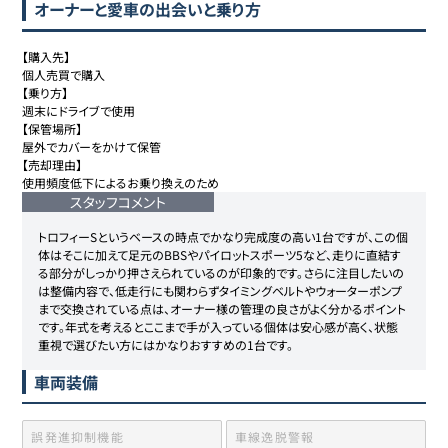
オーナーと愛車の出会いと乗り方
【購入先】

個人売買で購入

【乗り方】

週末にドライブで使用

【保管場所】

屋外でカバーをかけて保管

【売却理由】

使用頻度低下によるお乗り換えのため
スタッフコメント
トロフィーSというベースの時点でかなり完成度の高い1台ですが、この個
体はそこに加えて足元のBBSやパイロットスポーツ5など、走りに直結す
る部分がしっかり押さえられているのが印象的です。さらに注目したいの
は整備内容で、低走行にも関わらずタイミングベルトやウォーターポンプ
まで交換されている点は、オーナー様の管理の良さがよく分かるポイント
です。年式を考えるとここまで手が入っている個体は安心感が高く、状態
重視で選びたい方にはかなりおすすめの1台です。
車両装備
誤発進抑制機能
車線逸脱警報