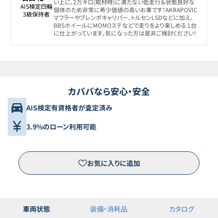
い上に、2万キロ(取材時)に満たない低走行＆状態良好な
AIS検定四輪

個体のため非常に希少価値の高いお車です！AKRAPOVIC
3級保持者
マフラーやブレンボキャリパー、トルセンLSDなどに加え、
BBSホイールにMOMOステなどで走りをより楽しめる１台
に仕上がっています。気になった方は是非ご検討ください！
カババなら安心・安全
AIS検定有資格者が査定済み
3.9%のローン利用可能
お気に入りに追加
車両状態
装備・消耗品
カタログ