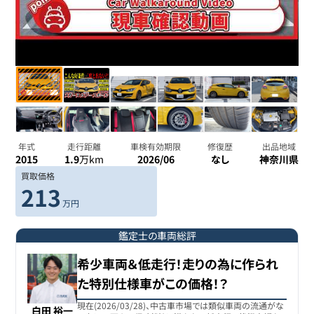
年式
走行距離
車検有効期限
修復歴
出品地域
2015
1.9
万km
2026/06
なし
神奈川県
買取価格
213
万円
鑑定士の車両総評
希少車両＆低走行！走りの為に作られ
た特別仕様車がこの価格！？
現在(2026/03/28)、中古車市場では類似車両の流通がな
白田 裕一