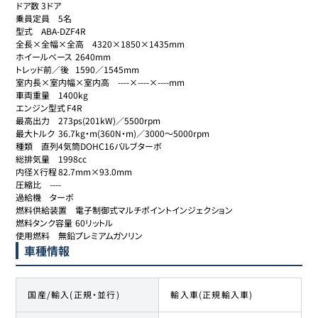
ドア数	3ドア

乗員定員	5名

型式	ABA-DZF4R

全長×全幅×全高	4320×1850×1435mm

ホイールベース	2640mm

トレッド前／後	1590／1545mm

室内長×室内幅×室内高	----×----×----mm

車両重量	1400kg

エンジン型式	F4R

最高出力	273ps(201kW)／5500rpm

最大トルク	36.7kg・m(360N・m)／3000～5000rpm

種類	直列4気筒DOHC16バルブターボ

総排気量	1998cc

内径Ｘ行程	82.7mm×93.0mm

圧縮比	----

過給機	ターボ

燃料供給装置	電子制御式マルチポイントインジェクション

燃料タンク容量	60リットル

使用燃料	無鉛プレミアムガソリン
車種情報
国産/輸入(正規・並行)
輸入車(正規輸入車)