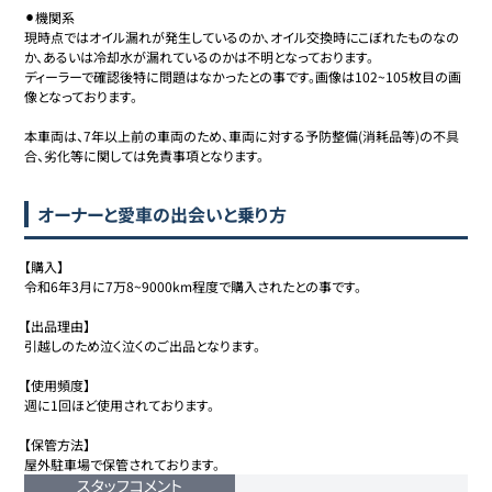
⚫︎機関系

現時点ではオイル漏れが発生しているのか、オイル交換時にこぼれたものなの
か、あるいは冷却水が漏れているのかは不明となっております。

ディーラーで確認後特に問題はなかったとの事です。画像は102~105枚目の画
像となっております。

本車両は、7年以上前の車両のため、車両に対する予防整備(消耗品等)の不具
合、劣化等に関しては免責事項となります。
オーナーと愛車の出会いと乗り方
【購入】

令和6年3月に7万8~9000km程度で購入されたとの事です。

【出品理由】

引越しのため泣く泣くのご出品となります。

【使用頻度】

週に1回ほど使用されております。

【保管方法】

屋外駐車場で保管されております。
スタッフコメント