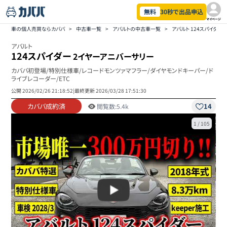
無料
30秒で出品申込
マイページ
車の個人売買ならカババ
>
中古車一覧
>
アバルトの中古車一覧
>
アバルト 124スパイダ
アバルト
124スパイダー
2イヤーアニバーサリー
カババ初登場/特別仕様車/レコードモンツァマフラー/ダイヤモンドキーパー/ド
ライブレコーダー/ETC
公開
2026/02/26 21:18:52
|
最終更新
2026/03/28 17:51:30
カババ成約済
14
閲覧数:
5.4k
1
/
105