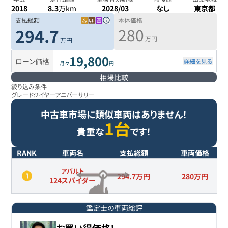
2018
8.3
万km
2028/03
なし
東京都
支払総額
本体価格
280
294.7
万円
万円
19,800
ローン価格
詳細を見る
月々
円
相場比較
絞り込み条件
グレード:
2イヤーアニバーサリー
中古車市場に類似車両はありません！
1台
貴重な
です！
RANK
車両名
支払総額
車両価格
アバルト
294.7万円
280
万円
124スパイダー
鑑定士の車両総評