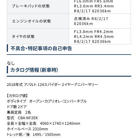
FL6.0mm FR5.6mm
ブレーキパッドの状態
RL3.6mm RR3.4mm
R8/2/17 82036km
点検済み R8/2/17
エンジンオイルの状態
82036km
FL3.8mm FR4.2mm
タイヤの状態
RL4.2mm RR4.5mm
R8/2/17 82036km
不具合・特記事項の自己申告
なし
カタログ情報（新車時）
2018年式 アバルト 124スパイダー 2イヤーアニバーサリー

【カタログ値】

ボディタイプ	オープン・カブリオレ・コンバーチブル

ドア数	2ドア

乗員定員	2名

型式	CBA-NF2EK

全長×全幅×全高	4060×1740×1240mm

ホイールベース	2310mm

トレッド前／後	1495／1505mm
