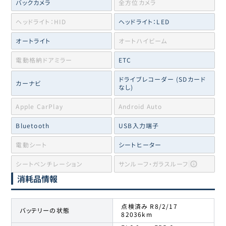
バックカメラ
全方位カメラ
ヘッドライト：HID
ヘッドライト：LED
オートライト
オートハイビーム
電動格納ドアミラー
ETC
ドライブレコーダー (SDカード
カーナビ
なし)
Apple CarPlay
Android Auto
Bluetooth
USB入力端子
電動シート
シートヒーター
シートベンチレーション
サンルーフ・ガラスルーフ
消耗品情報
点検済み R8/2/17
バッテリーの状態
82036km