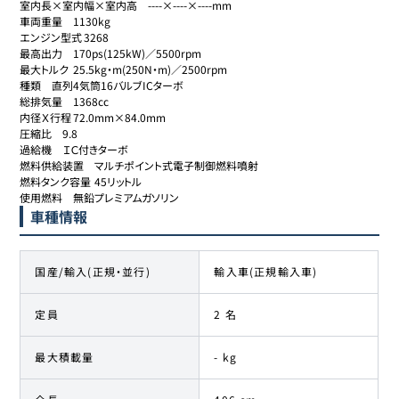
室内長×室内幅×室内高	----×----×----mm

車両重量	1130kg

エンジン型式	3268

最高出力	170ps(125kW)／5500rpm

最大トルク	25.5kg・m(250N・m)／2500rpm

種類	直列4気筒16バルブICターボ

総排気量	1368cc

内径Ｘ行程	72.0mm×84.0mm

圧縮比	9.8

過給機	ＩＣ付きターボ

燃料供給装置	マルチポイント式電子制御燃料噴射

燃料タンク容量	45リットル

使用燃料	無鉛プレミアムガソリン
車種情報
国産/輸入(正規・並行)
輸入車(正規輸入車)
定員
2 名
最大積載量
- kg