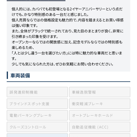
個人的には、カババでも初登場となる2イヤーアニバーサリーという点だ
けでも、かなり特別感のある一台だと感じました。

個人売買ならではの価格設定も魅力的で、内容を踏まえるとお買い得感
は強い印象です。

また、全体がブラックで統一されており、見た目のまとまりが良く、非常に
引き締まった印象を受けます。

オープンカーならではの開放感に加え、記念モデルならではの特別感も
楽しめるため、

「人とは少し違う一台を選びたい方」には特に魅力的な車両だと思いま
す。

少しでも気になられた方は、ぜひお気軽にお問い合わせください。
車両装備
誤発進抑制機能
車線逸脱警報
ブラインドスポット支援
衝突軽減ブレーキ
電動パーキングブレーキ
オートブレーキホールド
クルーズコントロール
自動追従機能 (ACC)