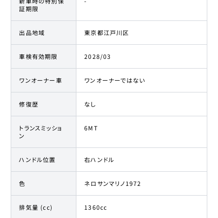
新車時の特別保
-
証期限
出品地域
東京都江戸川区
車検有効期限
2028/03
ワンオーナー車
ワンオーナーではない
修復歴
なし
トランスミッショ
6MT
ン
ハンドル位置
右ハンドル
色
ネロサンマリノ1972
排気量 (cc)
1360cc