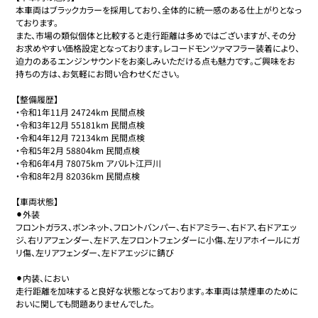
本車両はブラックカラーを採用しており、全体的に統一感のある仕上がりとなっ
ております。

また、市場の類似個体と比較すると走行距離は多めではございますが、その分
お求めやすい価格設定となっております。レコードモンツァマフラー装着により、
迫力のあるエンジンサウンドをお楽しみいただける点も魅力です。ご興味をお
持ちの方は、お気軽にお問い合わせください。

【整備履歴】

・令和1年11月 24724km 民間点検

・令和3年12月 55181km 民間点検

・令和4年12月 72134km 民間点検

・令和5年2月 58804km 民間点検

・令和6年4月 78075km アバルト江戸川

・令和8年2月 82036km 民間点検

【車両状態】

⚫︎外装

フロントガラス、ボンネット、フロントバンパー、右ドアミラー、右ドア、右ドアエッ
ジ、右リアフェンダー、左ドア、左フロントフェンダーに小傷、左リアホイールにガ
リ傷、左リアフェンダー、左ドアエッジに錆び

⚫︎内装、におい

走行距離を加味すると良好な状態となっております。本車両は禁煙車のために
おいに関しても問題ありませんでした。
