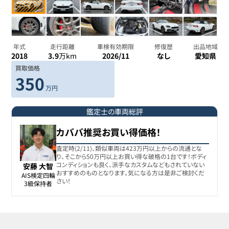
年式
走行距離
車検有効期限
修復歴
出品地域
2018
3.9
万km
2026/11
なし
愛知県
買取価格
350
万円
鑑定士の車両総評
カババ推奨お買い得価格！
査定時(2/11)、類似車両は423万円以上からの流通とな
り、そこから50万円以上お買い得な破格の1台です！ボディ
コンディションも良く、派手なカスタムなどもされていない
安藤 大智
おすすめのものとなります。気になる方は是非ご検討くだ
AIS検定四輪

さい！
3級保持者