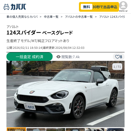
無料
30秒で出品申込
マイページ
車の個人売買ならカババ
>
中古車一覧
>
アバルトの中古車一覧
>
アバルト 124スパイダ
アバルト
124スパイダー
ベースグレード
生産終了モデル/MT/純正フロアマットあり
公開
2026/02/11 18:50:14
|
最終更新
2026/08/04 12:32:03
一括査定 成約済
8
閲覧数:
7.4k
1
/
71