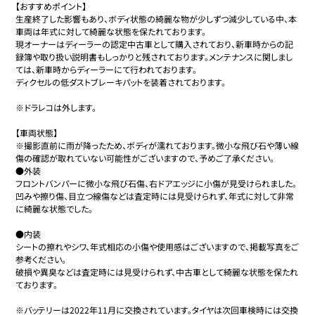
【おすすめポイント】

生産終了した影響もあり、ボディ状態の綺麗な物が少しずつ減少している中、本
車両は年式に対して綺麗な状態を保たれております。

現オーナーはディーラーの認定中古車として購入されており、新車時からの記
録簿や取り扱い説明書もしっかりと残されております。メンテナンスに関しまし
ては、新車時からディーラーにて行われております。

ディクセルの低ダストブレーキパットを装着されております。

※ドラレコは外します。

【車両状態】

※撮影直前に雨が降ったため、ボディが濡れております。微小な飛び石や薄い線
傷の確認が取れていない可能性がございますので、予めご了承ください。

●外装

フロントバンパーに微小な飛び石傷、右ドアエッジに小傷が見受けられました。

凹みや擦り傷、目立つ線傷などは査定時には見受けられず、年式に対して非常
に綺麗な状態でした。

●内装

シートの擦れやシワ、年式相応の小傷や使用感はございますので、掲載写真をご
参考ください。

破損や異臭などは査定時には見受けられず、中古車として綺麗な状態を保たれ
ております。

※バッテリーは2022年11月に交換されています。タイヤは次回車検時には交換