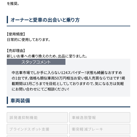
を推奨。
オーナーと愛車の出会いと乗り方
【使用頻度】

日常的に使用しております。

【売却理由】

新しいお車への乗り換えのため、出品に至りました。
スタッフコメント
中古車市場でしか手に入らない124スパイダー！状態も綺麗なおすすめ
の1台です。価格も類似車両50万円相当お安い個人売買ならではです！掲
載期間は3月ごろまでを目処としてしておりますので、気になる方は気軽
にお問い合わせにてご相談ください！
車両装備
誤発進抑制機能
車線逸脱警報
ブラインドスポット支援
衝突軽減ブレーキ