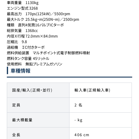
車両重量	1130kg

エンジン型式	3268

最高出力	170ps(125kW)／5500rpm

最大トルク	25.5kg・m(250N・m)／2500rpm

種類	直列4気筒16バルブICターボ

総排気量	1368cc

内径Ｘ行程	72.0mm×84.0mm

圧縮比	9.8

過給機	ＩＣ付きターボ

燃料供給装置	マルチポイント式電子制御燃料噴射

燃料タンク容量	45リットル

車種情報
国産/輸入(正規・並行)
輸入車(正規輸入車)
定員
2 名
最大積載量
- kg
全長
406 cm