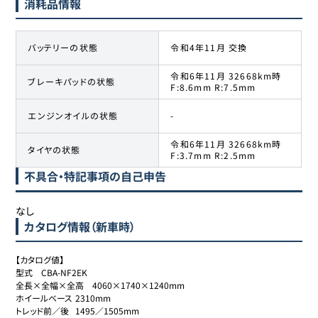
消耗品情報
バッテリーの状態
令和4年11月 交換
令和6年11月 32668km時
ブレーキパッドの状態
F:8.6mm R:7.5mm
エンジンオイルの状態
-
令和6年11月 32668km時
タイヤの状態
F:3.7mm R:2.5mm
不具合・特記事項の自己申告
なし
カタログ情報（新車時）
【カタログ値】

型式	CBA-NF2EK

全長×全幅×全高	4060×1740×1240mm

ホイールベース	2310mm

トレッド前／後	1495／1505mm
