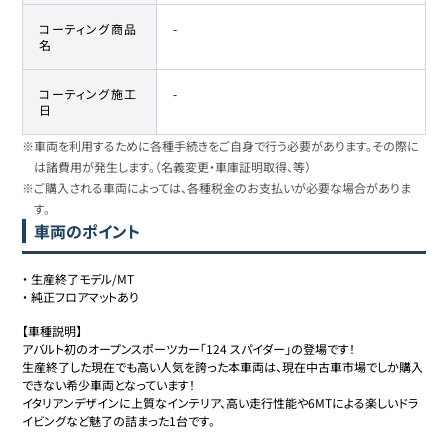
コーティング商品
-
名
コーティング施工
-
日
※車両を利用するために各種手続きをご自身で行う必要があります。その際に
は諸費用が発生します。（名義変更・車庫証明取得、等）
※ご購入される車両によっては、各種税金のお支払いが必要な場合がありま
す。
車両のポイント
・
生産終了モデル/MT
・
純正フロアマットあり
【車種説明】

アバルト初のオープンスポーツカー｢124 スパイダー｣の登場です！

生産終了した現在でも高い人気を誇った本車両は、現在中古車市場でしか購入
できない希少車両となっています！

イタリアンデザインに上質なインテリア、高い走行性能や6MTによる楽しいドラ
イビングなど魅了の詰まった1台です。
