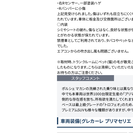
・右Rセンサー、一部塗装ハゲ

・Rバンパーに小傷

上記見受けられました。傷はいずれも目立ちにく
たれています。車体に板金及び交換箇所はございま
○内装

シミやシートの破れ、傷などはなく、良好な状態が
とがわかる状態が保たれています。

禁煙車としてご利用されており、タバコやペット
でした。

エアコンからの吹き出し風も問題ございません。

※取材時、トランクルームにペット(猫)の毛が散見
したものになります。こちらは清掃していただいた
お持ちの方はご注意ください。
スタッフコメント
ポルシェ マカンの洗練された乗り味とは異なり、
中でも本車両は世界1000台限定生産の「プリ
倒的な存在感を放ち、所有欲を満たしてくれます。
ベースは最上級グレードの「トロフェオ」のため
プレミアムSUVも様々な種類がありますが、中
車両装備
(グレカーレ プリマセリエ 