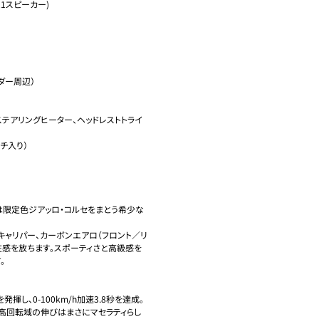
21スピーカー)

ー周辺）

ステアリングヒーター、ヘッドレストトライ
入り）

は限定色ジアッロ・コルセをまとう希少な
ドキャリパー、カーボンエアロ（フロント／リ
感を放ちます。スポーティさと高級感を


発揮し、0-100km/h加速3.8秒を達成。
、高回転域の伸びはまさにマセラティらし