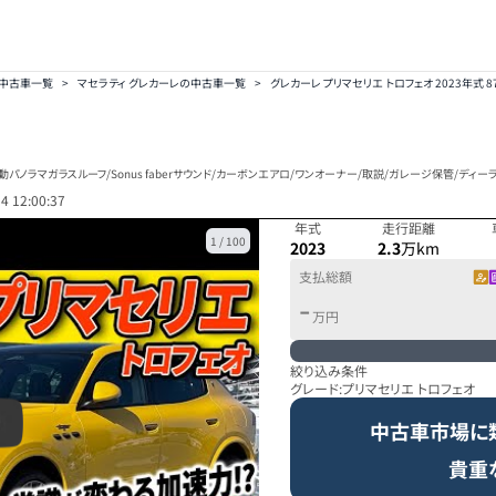
の中古車一覧
>
マセラティ グレカーレの中古車一覧
>
グレカーレ プリマセリエ トロフェオ 2023年式 8
パノラマガラスルーフ/Sonus faberサウンド/カーボンエアロ/ワンオーナー/取説/ガレージ保管/ディー
4 12:00:37
年式
走行距離
1
/
100
2023
2.3
万km
支払総額
-
万円
絞り込み条件
グレード:
プリマセリエ トロフェオ
中古車市場に
貴重