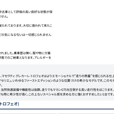
く中古車として評価の高い良好な状態が保
せん。

保たれております。大切に扱われて来たこ
などの気になる匂いは一切感じられません
されました。乗車歴は無く、服や物に付着
状態でのご納車となります。アレルギーを
マセラティ グレカーレ トロフェオはよりエモーショナルで“走りの熱量”を感じられる仕上
マセリエ」。いわゆるファーストエディションのような位置づけの希少なモデルです。この


、当然快適装備や機能性は抜群。走りでもマカンGTSを圧倒する高い走行性をほこります。

でも特に希少性が高く、この上ないスペシャル感を求める方に強くおすすめしたい1台です
トロフェオ)