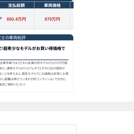
支払総額
車両価格
年式
走行距離
890.4万円
879
万円
2023
年式
2.3
万km
定士の車両総評
限定！超希少なモデルがお買い得価格で
7)、中古車市場では1万キロ未満の同モデルが1070万円程
。また、通常モデルのトロフェオで2万キロ台の個体が
いることを考えると、限定モデルでこの価格は非常にお買
。少し距離は伸びていますが好コンディションで大切に
是非ご検討ください！