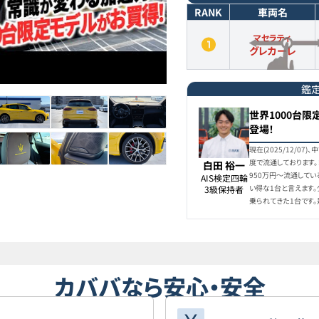
RANK
車両名
マセラティ
グレカーレ
鑑
世界1000台
登場！
現在(2025/12/0
度で流通しております
白田 裕一
950万円〜流通して
AIS検定四輪

い得な1台と言えます
3級保持者
乗られてきた1台です。
カババなら安心・安全