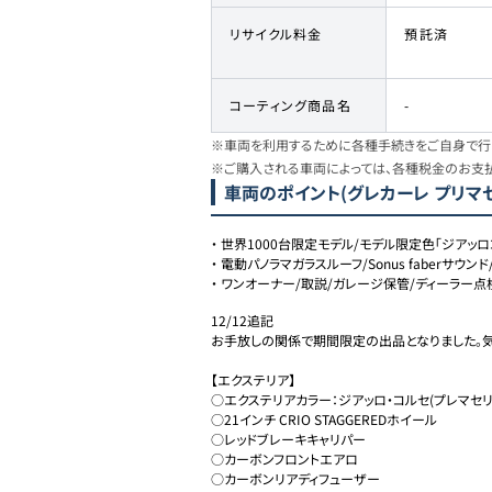
リサイクル料金
預託済
コーティング商品名
-
※車両を利用するために各種手続きをご自身で行う
※ご購入される車両によっては、各種税金のお支
車両のポイント
(グレカーレ プリマ
・
世界1000台限定モデル/モデル限定色「ジアッロ
・
電動パノラマガラスルーフ/Sonus faberサウ
・
ワンオーナー/取説/ガレージ保管/ディーラー点
12/12追記

お手放しの関係で期間限定の出品となりました。気
【エクステリア】

○エクステリアカラー：ジアッロ・コルセ(プレマセリ
○21インチ CRIO STAGGEREDホイール

○レッドブレーキキャリパー

○カーボンフロントエアロ

○カーボンリアディフューザー
