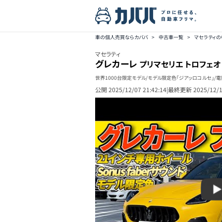
車の個人売買ならカババ
>
中古車一覧
>
マセラティ
マセラティ
グレカーレ
プリマセリエ トロフェオ
世界1000台限定モデル/モデル限定色「ジアッロコルセ」/電動
公開
2025/12/07 21:42:14
|
最終更新
2025/12/1