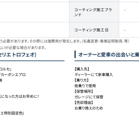
コーティング施工ブラ
-
ンド
コーティング施工日
-
必要があります。その際には諸費用が発生します。（名義変更・車庫証明取得、等）
払いが必要な場合があります。
セリエ トロフェオ)
オーナーと愛車の出会いと
コルセ」
【購入先】

ンド/カーボンエアロ
ディーラーにて新車購入

検
【乗り方】

街乗りで使用

【保管場所】

になった方はお早めに！

ガレージにて保管

【売却理由】

お乗り換えのため
エ特別設定色)
