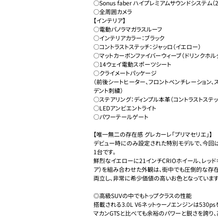
○Sonus faber ハイプレミアムサウンドシステム（
○全周囲カメラ

【インテリア】

○電動パノラマガラスルーフ

○インテリアカラー：ブラック

○コントラストステッチ：ジャッロ（イエロー）

○マットカーボンファイバーウィーブ（ドリンクホルダ
○14ウェイ電動スポーツシート

○クライメートパッケージ

（前後シートヒーター、フロントベンチレーション、
デント刺繍）

○ステアリング：ディンプル本革（コントラストステッチ
○LEDアンビエントライト

○パワーテールゲート

【唯一無二の存在感 グレカーレ「プリマセリエ」】

デビュー時にのみ設定された特別モデルで、今回
1台です。

鮮烈なイエローに21インチCRIOホイール、レッ
ア）を組み合わせた外観は、街中でも圧倒的な存在
両立し、非常に希少価値の高いお色となっています。
◎高級SUVの中でもトップクラスの性能

搭載される3.0L V6ネットゥーノエンジンは530psを
マカンGTSと比べても余裕のパワーと鋭さを誇り