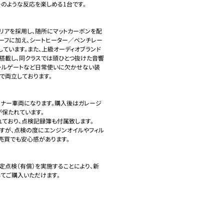
のような反応を楽しめる1台です。

リアを採用し、随所にマットカーボンを配
ルーフに加え、シートヒーター／ベンチレー
ています。また、上級オーディオブランド
カーも搭載し、同クラスでは頭ひとつ抜けた音響
ールゲートなど日常使いに欠かせない装
両立しております。

ナー車両になります。購入後はガレージ
保たれています。

ており、点検記録簿も付属致します。

すが、点検の度にエンジンオイルやフィル
買でも安心感があります。

定点検（有償）を実施することにより、新
ご購入いただけます。
