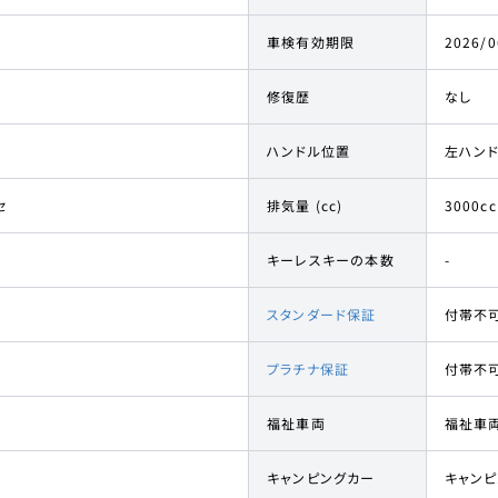
車検有効期限
2026/0
修復歴
なし
ハンドル位置
左ハン
セ
排気量 (cc)
3000cc
キーレスキーの本数
-
スタンダード保証
付帯不
プラチナ保証
付帯不
福祉車両
福祉車
キャンピングカー
キャン