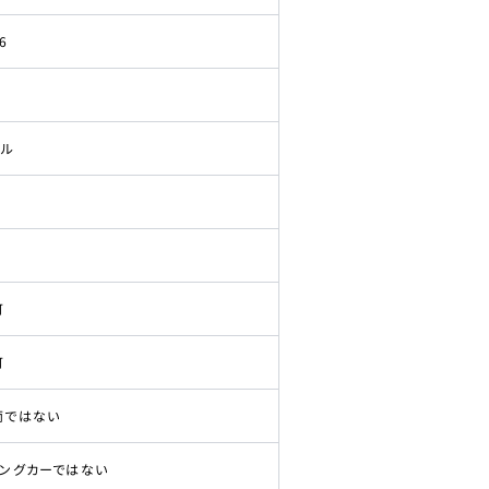
6
ドル
可
可
両ではない
ピングカーではない