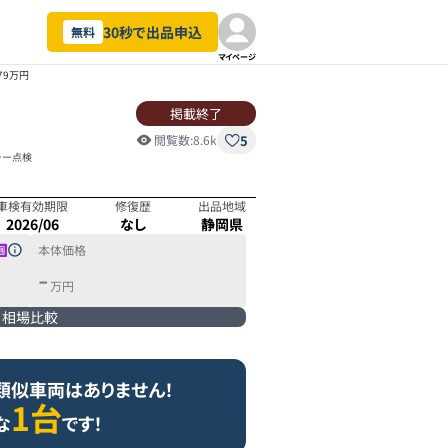
30秒で出品申込
無料
マイページ
79万円
掲載終了
5
閲覧数:
8.6k
ラー点検
車検有効期限
修復歴
出品地域
2026/06
なし
静岡県
本体価格
-
万円
相場比較
類似車両はありません！
1台
な
です！