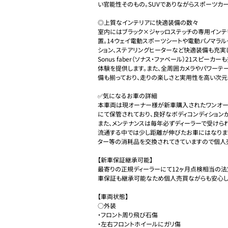
い官能性そのもの。SUVでありながらスポーツカー
◎上質なインテリアに快適装備の数々

室内にはブラック×ジャッロステッチの専用インテ
置。14ウェイ電動スポーツシートや電動パノマラ
ション、ステアリングヒーターなど快適装備も充実し
Sonus faber（ソナス・ファベール）21スピー
体験を提供します。また、全周囲カメラやパワーテ
備も揃っており、走りの楽しさと実用性を高い次元で
✅気になるお車の詳細

本車両は現オーナー様が新車購入されたワンオー
にて保管されており、良好なボディコンディションが
また、メンテナンスは毎年必ずディーラーで受けられ
流通する中では少し距離が伸びたお車にはなりま
ター等の消耗品を交換されてきていますので個人売
【新車保証継承可能】

最寄りの正規ディーラーにて12ヶ月点検相当の法
車保証も継承可能なため個人売買ながらも安心して
【車両状態】

○外装

・フロント周り飛び石傷

・左右フロントホイールにガリ傷
