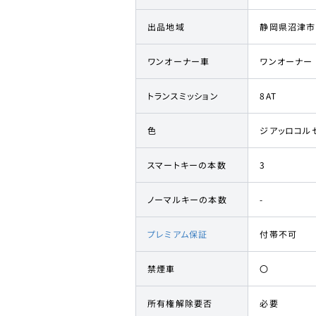
出品地域
静岡県沼津市
ワンオーナー車
ワンオーナー
トランスミッション
8AT
色
ジアッロコル
スマートキーの本数
3
ノーマルキーの本数
-
プレミアム保証
付帯不可
禁煙車
〇
所有権解除要否
必要