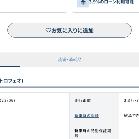
3.9%のローン利用可能
お気に入りに追加
装備・消耗品
トロフェオ)
023/06)
走行距離
2.3万k
新車時の保証
継承で
新車時の特別保証期
-
限