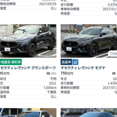
検有効期限
2027/05/26
走行距離
4.3
万
復歴
なし
車検有効期限
2027/01/
修復歴
OLD
1
一括査定 成約済
出品中
セラティ レヴァンテ グランスポーツ
マセラティ レヴァンテ モデナ
95
750
万円
493
万円
却日
不明
年式
20
式
2021
走行距離
1.4
万
行距離
7,000
km
車検有効期限
2027/07/
道府県
千葉県
修復歴
復歴
なし
SOLD