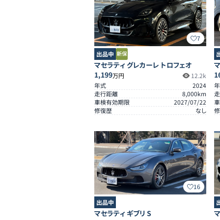
7
出品中
マセラティ グレカーレ トロフェオ
マ
1,199
1
万円
12.2k
年式
2024
年
走行距離
8,000
km
走
車検有効期限
2027/07/22
車
修復歴
なし
修
16
出品中
マセラティ ギブリ S
マ