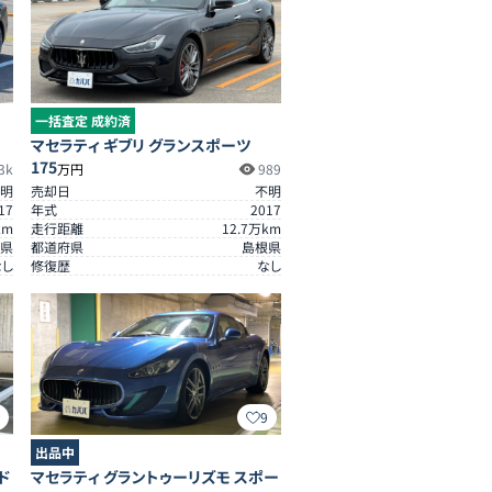
一括査定 成約済
マセラティ ギブリ グランスポーツ
175
3k
万円
989
明
売却日
不明
17
年式
2017
km
走行距離
12.7
万km
県
都道府県
島根県
なし
修復歴
なし
2
9
出品中
ド
マセラティ グラントゥーリズモ スポー