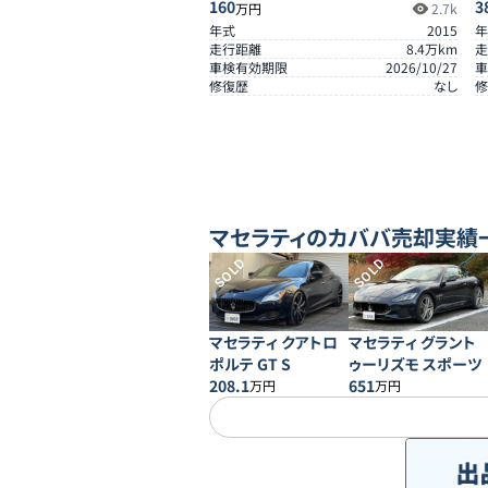
160
3
万円
2.7k
年式
2015
年
走行距離
8.4
万km
走
車検有効期限
2026/10/27
車
修復歴
なし
修
マセラティ
のカババ売却実績
SOLD
SOLD
マセラティ クアトロ
マセラティ グラント
ポルテ GT S
ゥーリズモ スポーツ
208.1
651
万円
万円