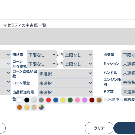
>
マセラティの中古車一覧
価格帯
から
排気量
ローン
から
ミッション
月々支払
ローン支払い回
ハンドル
数
エンジン種
ローン頭金
別
ドア数
出品都道府県
色
出品中
成約済
クリア