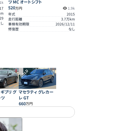
ツ MC オートシフト
1k
520
17
万円
1.9k
km
年式
2015
29
走行距離
3.7
万km
なし
車検有効期限
2026/12/11
修復歴
なし
SOLD
 ギブリ グ
マセラティ グレカー
ーツ
レ GT
660
万円