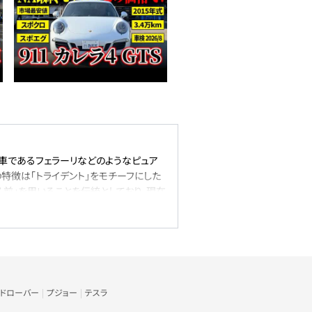
級車であるフェラーリなどのようなピュア
特徴は「トライデント」をモチーフにした
名前」を用いることを伝統としており、現在
づけるでしょう。
ちます。マセラティの中では、非常に人気
ィーゼルやハイブリッドなども選択が可能
ます。
ンドローバー
プジョー
テスラ
り入れたMC20(2022年発売)は大き