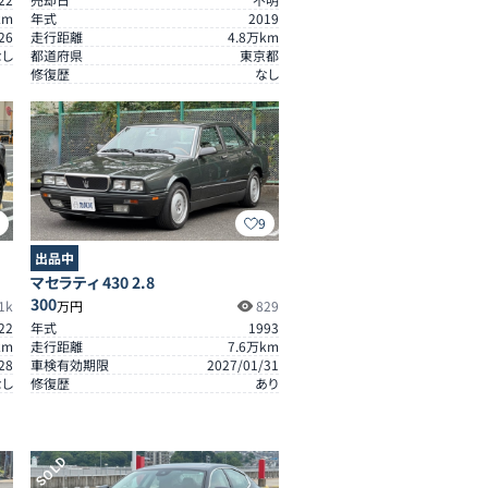
km
年式
2019
26
走行距離
4.8
万km
なし
都道府県
東京都
修復歴
なし
0
9
出品中
マセラティ 430 2.8
300
1k
万円
829
22
年式
1993
km
走行距離
7.6
万km
28
車検有効期限
2027/01/31
なし
修復歴
あり
SOLD