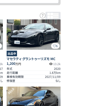
5
6
出品中
マセラティ グラントゥーリズモ MC
1,200
2k
万円
13.2k
17
年式
2020
km
走行距離
1.8
万km
09
車検有効期限
2027/11/09
なし
修復歴
なし
SOLD