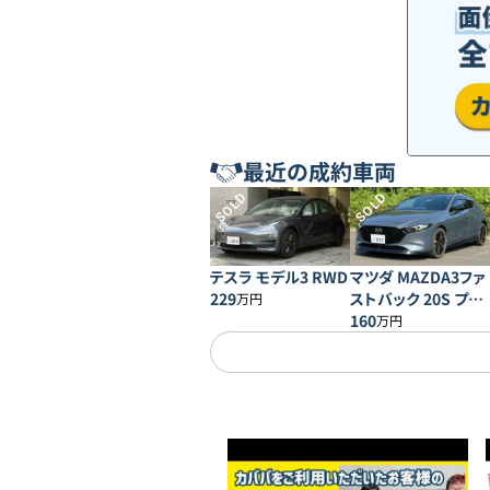
最近の成約車両
SOLD
SOLD
テスラ モデル3 RWD
マツダ MAZDA3ファ
229
ストバック 20S プロ
万円
アクティブ
160
万円