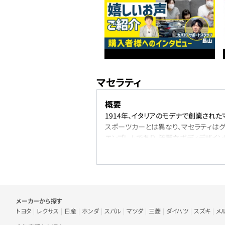
マセラティ
概要
1914年、イタリアのモデナで創業され
スポーツカーとは異なり、マセラティはグ
エンブレムであり、流麗なボディデザイン
では製品に革新性を盛り込み、品質を向
代表車種
代表車種は、ギブリ。マセラティの伝統
を集めており、カババでも数多く掲載さ
なため、自分の用途に合った一台が見つ
車のメーカー・人気車種から探す
メーカーから探す
ラインナップ
トヨタ
レクサス
日産
ホンダ
スバル
マツダ
三菱
ダイハツ
スズキ
メ
マセラティのラインナップは、フラッグシッ