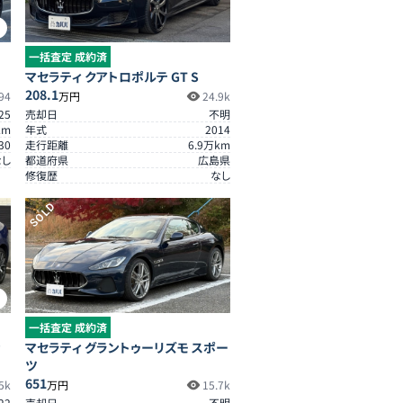
4
一括査定 成約済
マセラティ クアトロポルテ GT S
208.1
94
万円
24.9k
25
売却日
不明
km
年式
2014
30
走行距離
6.9
万km
なし
都道府県
広島県
修復歴
なし
SOLD
1
一括査定 成約済
ッ
マセラティ グラントゥーリズモ スポー
ツ
651
5k
万円
15.7k
22
売却日
不明