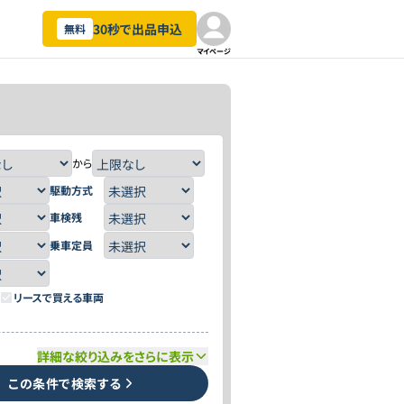
30秒で出品申込
無料
マイページ
から
駆動方式
車検残
乗車定員
リースで買える車両
詳細な絞り込みをさらに表示
この条件で検索する