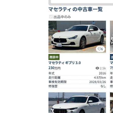
マセラティ の中古車一覧
出品中のみ
6
商談中
マセラティ ギブリ 3.0
マ
230
7
万円
2.5k
年式
2016
年
走行距離
4.9
万km
走
車検有効期限
2028/03/26
車
修復歴
なし
修