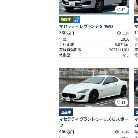
10
商談中
マセラティ レヴァンテ S 4WD
マ
330
1
万円
1.3k
年式
2016
年
走行距離
5.0
万km
走
車検有効期限
2027/11/01
車
修復歴
なし
修
11
出品中
マセラティ グラントゥーリズモ スポー
マ
ツ
2
450
万円
16.4k
年
走
年式
2015