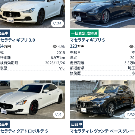
26
出品中
一括査定 成約済
セラティ ギブリ 3.0
マセラティ ギブリ S
64
223
万円
4.9k
万円
式
2015
売却日
不
行距離
8.9
万km
年式
20
検有効期限
2026/12/26
走行距離
5.3
万
復歴
なし
都道府県
埼玉
修復歴
9
3
出品中
出品中
セラティ クアトロポルテ S
マセラティ レヴァンテ ベースグレー