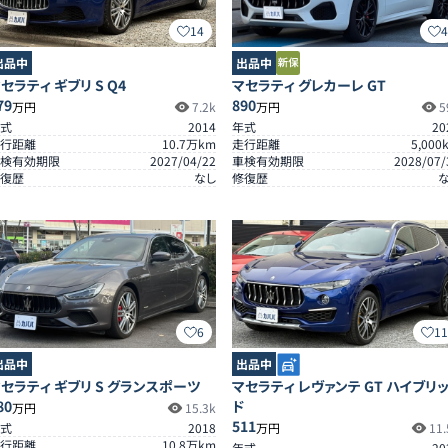
14
出品中
出品中
セラティ ギブリ S Q4
マセラティ グレカーレ GT
79
890
万円
7.2k
万円
5
式
2014
年式
20
行距離
10.7
万km
走行距離
5,000
検有効期限
2027/04/22
車検有効期限
2028/07/
復歴
なし
修復歴
6
1
出品中
出品中
セラティ ギブリ S グランスポーツ
マセラティ レヴァンテ GT ハイブリ
80
ド
万円
15.3k
511
式
2018
万円
11.
行距離
10.8
万km
年式
20