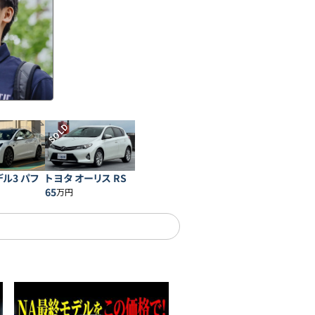
SOLD
デル3 パフ
トヨタ オーリス RS
ス
65
万円