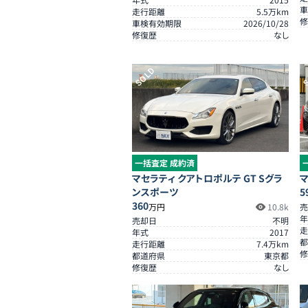
車
走行距離
5.5
万km
修
車検有効期限
2026/10/28
修復歴
なし
SOLD
S
一括査定 成約済
マセラティ クアトロポルテ GT Sグラ
マ
ンスポーツ
5
360
万円
10.8k
売
年
売却日
不明
走
年式
2017
都
走行距離
7.4
万km
修
都道府県
東京都
修復歴
なし