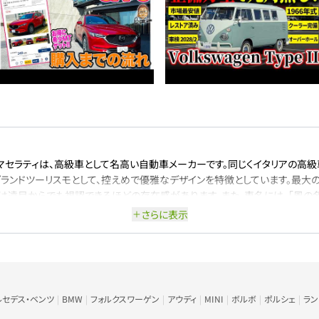
たマセラティは、高級車として名高い自動車メーカーです。同じくイタリアの高
ランドツーリスモとして、控えめで優雅なデザインを特徴としています。最大の
は遠目からでも視認できるほどの存在感があります。また、車名には、「風の
上させることに注力しています。グレカーレやMC20を見ればその革新性に気
さらに表示
的なデザインと、アグレッシブでスポーティーな雰囲気が唯一無二の存在感を放
れております。多くのグレード展開があるため、上級装備の選択だけで無く、デ
けられるでしょう。快適性や走行性能などギブリはあらゆる憧れに完璧に応え
ルセデス・ベンツ
BMW
フォルクスワーゲン
アウディ
MINI
ボルボ
ポルシェ
ラ
プとしてクアトロポルテやグラントゥーリズモが人気であり、中でもF1技術を取