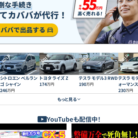
SOLD
SOLD
SOLD
SOLD
シトロエン ベルラン
トヨタ ライズ Z
テスラ モデル3 RWD
テスラ モ
ゴ シャイン
174
190
ォーマン
万円
万円
246
230
万円
万円
もっと見る
YouTubeも配信中！