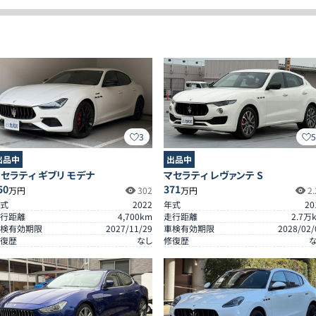
3
出品中
出品中
セラティ ギブリ モデナ
マセラティ レヴァンテ S
50
371
万円
302
万円
2.
式
2022
年式
20
行距離
4,700
km
走行距離
2.7
万
検有効期限
2027/11/29
車検有効期限
2028/02/
復歴
なし
修復歴