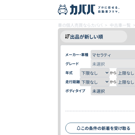
車の個人売買ならカババ
>
中古車一覧
メーカー・車種
グレード
年式
から
走行距離
から
ボディタイプ
この条件の新着を受け取る