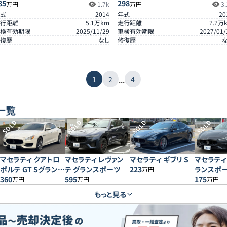
85
298
万円
1.7k
万円
3.
式
2014
年式
20
行距離
5.1
万km
走行距離
7.7
万
検有効期限
2025/11/29
車検有効期限
2027/01/
復歴
なし
修復歴
...
1
2
4
一覧
SOLD
SOLD
SOLD
SOLD
マセラティ クアトロ
マセラティ レヴァン
マセラティ ギブリ S
マセラティ
ポルテ GT Sグランス
テ グランスポーツ
223
ランスポ
万円
ポーツ
360
595
175
万円
万円
万円
もっと見る