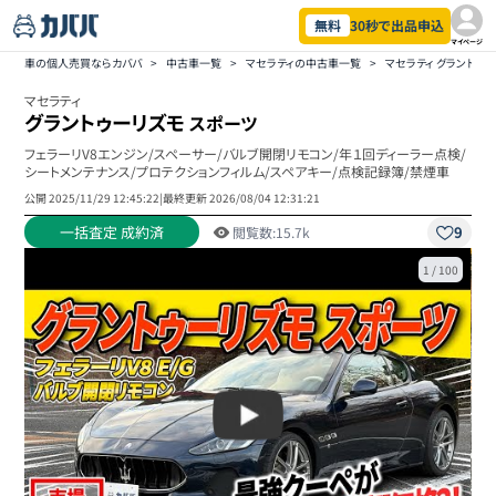
無料
30秒で出品申込
マイページ
車の個人売買ならカババ
>
中古車一覧
>
マセラティの中古車一覧
>
マセラティ グラントゥ
マセラティ
グラントゥーリズモ
スポーツ
フェラーリV8エンジン/スペーサー/バルブ開閉リモコン/年１回ディーラー点検/
シートメンテナンス/プロテクションフィルム/スペアキー/点検記録簿/禁煙車
公開
2025/11/29 12:45:22
|
最終更新
2026/08/04 12:31:21
一括査定 成約済
9
閲覧数:
15.7k
1
/
100