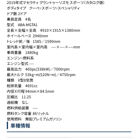
2019年式マセラティ グラントゥーリズモ スポーツ（カタログ値）

ボディタイプ	クーペ・スポーツ・スペシャリティ

ドア数	2ドア

乗員定員	4名

型式	ABA-MGTA1

全長×全幅×全高	4910×1915×1380mm

ホイールベース	2940mm

トレッド前／後	1585／1590mm

室内長×室内幅×室内高	----×----×----mm

車両重量	1880kg

エンジン・燃料系

エンジン型式	----

最高出力	460ps(338kW)／7000rpm

最大トルク	53kg・m(520N・m)／4750rpm

種類	V型8気筒

総排気量	4691cc

内径Ｘ行程	94mm×84.5mm

圧縮比	11.25

過給機	なし

燃料供給装置	----

燃料タンク容量	86リットル

使用燃料	無鉛プレミアムガソリン
車種情報