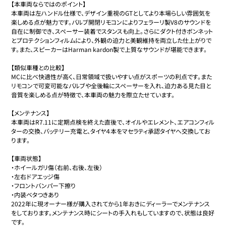
【本車両ならではのポイント】

本車両は左ハンドル仕様で、デザイン重視のGTとしてより本場らしい雰囲気を
楽しめる点が魅力です。バルブ開閉リモコンによりフェラーリ製V8のサウンドを
自在に制御でき、スペーサー装着でスタンスも向上。さらにダクト付きボンネット
とプロテクションフィルムにより、外観の迫力と美観維持を両立した仕上がりで
す。また、スピーカーはHarman kardon製で上質なサウンドが堪能できます。

【類似車種との比較】

MCに比べ快適性が高く、日常領域で扱いやすい点がスポーツの利点です。また
リモコンで可変可能なバルブや全後輪にスペーサーを入れ、迫力ある見た目と
音質を楽しめる点が特徴で、本車両の魅力を際立たせています。

【メンテナンス】

本車両はR7.11に定期点検を終えた直後で、オイルやエレメント、エアコンフィル
ターの交換、バッテリー充電と、タイヤ４本をマセラティ承認タイヤへ交換してお
ります。

【車両状態】

・ホイールガリ傷（右前、右後、左後）

・左右ドアエッジ傷

・フロントバンパー下擦り

・内装ベタつきあり

2022年に現オーナー様が購入されてから1年おきにディーラーでメンテナンス
をしております。メンテナンス時にシートの手入れもしていますので、状態は良好
です。
