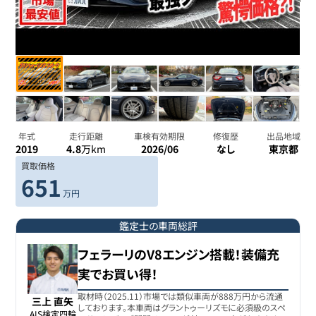
年式
走行距離
車検有効期限
修復歴
出品地域
2019
4.8
万km
2026/06
なし
東京都
買取価格
651
万円
鑑定士の車両総評
フェラーリのV8エンジン搭載！装備充
実でお買い得！
取材時（2025.11）市場では類似車両が888万円から流通
三上 直矢
しております。本車両はグラントゥーリズモに必須級のスペ
AIS検定四輪
