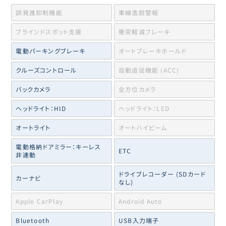
誤発進抑制機能
車線逸脱警報
ブラインドスポット支援
衝突軽減ブレーキ
電動パーキングブレーキ
オートブレーキホールド
クルーズコントロール
自動追従機能 (ACC)
バックカメラ
全方位カメラ
ヘッドライト：HID
ヘッドライト：LED
オートライト
オートハイビーム
電動格納ドアミラー：キーレス
ETC
非連動
ドライブレコーダー (SDカード
カーナビ
なし)
Apple CarPlay
Android Auto
Bluetooth
USB入力端子