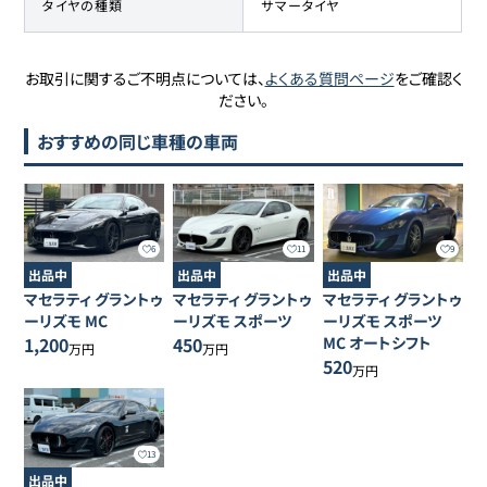
タイヤの種類
サマータイヤ
お取引に関するご不明点については、
よくある質問ページ
をご確認く
ださい。
おすすめの同じ車種の車両
6
11
9
出品中
出品中
出品中
マセラティ
グラントゥ
マセラティ
グラントゥ
マセラティ
グラントゥ
ーリズモ
MC
ーリズモ
スポーツ
ーリズモ
スポーツ
1,200
450
MC オートシフト
万円
万円
520
万円
13
出品中