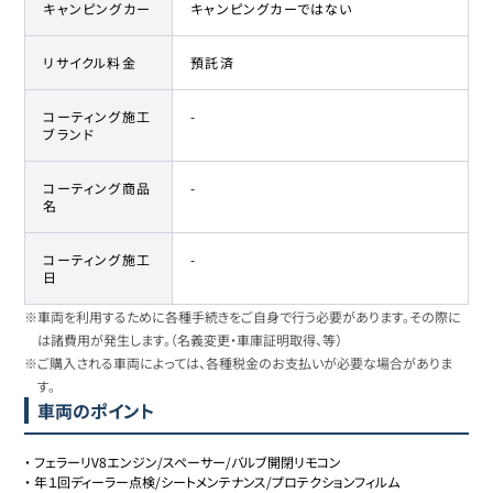
キャンピングカー
キャンピングカーではない
リサイクル料金
預託済
コーティング施工
-
ブランド
コーティング商品
-
名
コーティング施工
-
日
※車両を利用するために各種手続きをご自身で行う必要があります。その際に
は諸費用が発生します。（名義変更・車庫証明取得、等）
※ご購入される車両によっては、各種税金のお支払いが必要な場合がありま
す。
車両のポイント
・
フェラーリV8エンジン/スペーサー/バルブ開閉リモコン
・
年１回ディーラー点検/シートメンテナンス/プロテクションフィルム