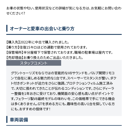
お車の状態や匂い、使用状況などの詳細が気になる方は、お気軽にお問い合わ
せください！?
オーナーと愛車の出会いと乗り方
【購入先】2022年に中古で購入されました。

【乗り方】往復15キロほどの通勤で使用されております。

【保管場所】半分屋根下で保管されております。職場の駐車場は屋内です。

【売却理由】お乗り換えのためご出品いただきました。
スタッフコメント
グラントゥーリズモならではの官能的なV8サウンドを、バルブ開閉リモコ
ンで自在に楽しめる魅力的な1台です。スペーサーでスタンスが整い、ダク
ト付きボンネットが迫力をさらに強調。プロテクションフィルム施工済み
で、大切に扱われてきたことが伝わるコンディションです。さらにディーラ
ー整備を1年おきに受けており、機関面の安心感も高い点がポイントで
す。フェラーリ製V8最終モデルの味わいを、この価格帯で手にできる機会
は多くありません。GTを求める方にも、趣味性の高い1台を探している方
にも、おすすめの個体です！
車両装備