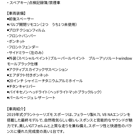
・
スペアキー/点検記録簿/禁煙車
【車両装備】

◾️前後スペーサー

◾️バルブ開閉リモコン（２つ　うち1つ未使用）

◾️プロテクションフィルム

・フロントバンパー

・ボンネット

・フロントフェンダー

・サイドミラー（左のみ）

◾️外装（スペシャルペイント）ブルーパールペイント　ブルーアッソルートwindow
モールブラック仕様

◾️アクティブスカイフックサスペンション

◾️エアダクト付きボンネット

◾️20インチ シャイニーチタニウムアルミホイール

◾️チタンキャリパー

◾️バイキセノンヘッドライト（ヘッドライトマットブラックルック）

◾️パールベージュ レザーシート

【車両紹介】

2019年式グラントゥーリズモ スポーツは、フェラーリ製4.7L V8 NAエンジンを
搭載した最終モデルで、自然吸気らしい鋭いレスポンスと官能的なサウンドが魅
力です。美しいGTフォルムと上質な走りを兼ね備え、スポーツ性と快適性のバラ
ンスに優れた完成度の高い1台です。
