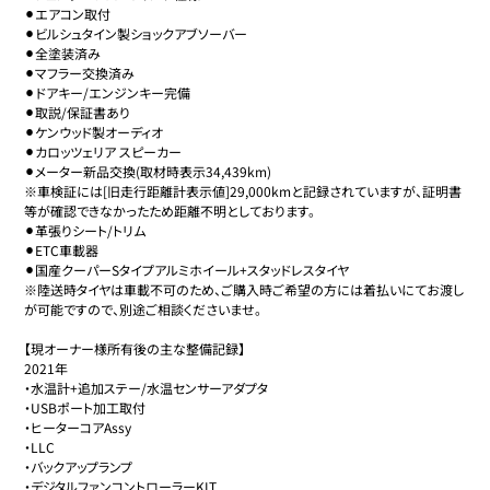
⚫︎エアコン取付

⚫︎ビルシュタイン製ショックアブソーバー

⚫︎全塗装済み

⚫︎マフラー交換済み

⚫︎ドアキー/エンジンキー完備

⚫︎取説/保証書あり

⚫︎ケンウッド製オーディオ

⚫︎カロッツェリア スピーカー

⚫︎メーター新品交換(取材時表示34,439km)

※車検証には[旧走行距離計表示値]29,000kmと記録されていますが、証明書
等が確認できなかったため距離不明としております。

⚫︎革張りシート/トリム

⚫︎ETC車載器

⚫︎国産クーパーSタイプアルミホイール+スタッドレスタイヤ

※陸送時タイヤは車載不可のため、ご購入時ご希望の方には着払いにてお渡し
が可能ですので、別途ご相談くださいませ。

【現オーナー様所有後の主な整備記録】

2021年

・水温計+追加ステー/水温センサーアダプタ

・USBポート加工取付

・ヒーターコアAssy

・LLC

・バックアップランプ

・デジタルファンコントローラーKIT
