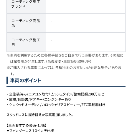
コーティング施工
-
ブランド
コーティング商品
-
名
コーティング施工
-
日
※車両を利用するために各種手続きをご自身で行う必要があります。その際に
は諸費用が発生します。（名義変更・車庫証明取得、等）
※ご購入される車両によっては、各種税金のお支払いが必要な場合がありま
す。
車両のポイント
・
全塗装済み/エアコン取付/ビルシュタイン/整備総額200万ほど
・
取説/保証書/ドアキー/エンジンキーあり
・
ケンウッドオーディオ/カロッツェリアスピーカー/ETC車載器付き
スタッドレスに履き替えた写真追加しました。

【車両おすすめ装備・仕様】

⚫︎フェンダーレス１０インチ仕様
