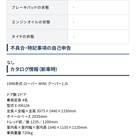
ブレーキパッドの状態
-
エンジンオイルの状態
-
タイヤの状態
-
不具合・特記事項の自己申告
なし
カタログ情報（新車時）
1996年式 ローバー MINI クーパー1.3i

ドア数 2ドア

乗員定員 4名

型式 E-XN12A

全長×全幅×全高 3075×1440×1330mm

ホイールベース 2035mm

トレッド前／後 1235／1200mm

室内長×室内幅×室内高 1640×1155×1120mm

車両重量 720kg
