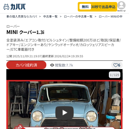
無料
30秒で出品申込
マイページ
車の個人売買ならカババ
>
中古車一覧
>
ローバーの中古車一覧
>
ローバー MINIの中古
ローバー
MINI
クーパー1.3i
全塗装済み/エアコン取付/ビルシュタイン/整備総額200万ほど/取説/保証書/
ドアキー/エンジンキーあり/ケンウッドオーディオ/カロッツェリアスピーカ
ー/ETC車載器付き
公開
2025/11/09 21:19:07
|
最終更新
2026/02/24 19:39:55
カババ成約済
6
閲覧数:
7.7k
1
/
125