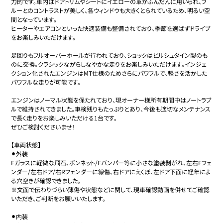
力的です。車内はドアトリムやシートにイエローの革がふんだんに用いられ、ブ
ルーとのコントラストが美しく、各ウィンドウも大きくとられているため、明るい空
間となっています。

ヒーターやエアコンといった快適装備も整備されており、季節を選ばずドライブ
をお楽しみいただけます。

足回りもフルオーバーホールが行われており、ショックはビルシュタイン製のも
のに交換。クラシックながらしなやかな走りをお楽しみいただけます。インジェ
クション化されたエンジンはMT仕様のためさらにパワフルで、軽さを活かした
パワフルな走りが可能です。

エンジンはノーマル状態を保たれており、現オーナー様所有期間中はノートラブ
ルで維持されてきました。車検残りもたっぷりとあり、今後も適切なメンテナンス
で長く走りをお楽しみいただける1台です。

ぜひご検討くださいませ！

【車両状態】

⚫︎外装

Fガラスに軽微な飛石、ボンネット/Fバンパー等に小さな塗装剥がれ、左右Fフェ
ンダー/左右ドア/右Rフェンダーに線傷、右ドアにえくぼ、左ドア下面に経年によ
る穴空きが確認できました。

※文面で伝わりづらい薄傷や状態などに関して、現車確認動画を併せてご確認
いただき、ご判断をお願いいたします。

⚫︎内装
