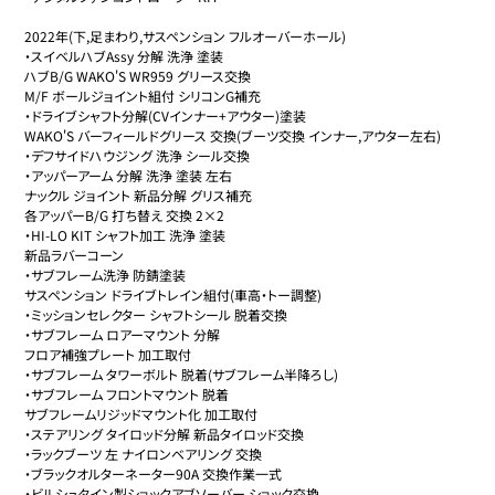
2022年(下,足まわり,サスペンション フルオーバーホール)

・スイベルハブAssy 分解 洗浄 塗装

ハブB/G WAKO'S WR959 グリース交換

M/F ボールジョイント組付 シリコンG補充

・ドライブシャフト分解(CVインナー+アウター)塗装

WAKO'S バーフィールドグリース 交換(ブーツ交換 インナー,アウター左右)

・デフサイドハウジング 洗浄 シール交換

・アッパーアーム 分解 洗浄 塗装 左右

ナックル ジョイント 新品分解 グリス補充

各アッパーB/G 打ち替え 交換 2×2

・HI-LO KIT シャフト加工 洗浄 塗装

新品ラバーコーン

・サブフレーム洗浄 防錆塗装

サスペンション ドライブトレイン組付(車高・トー調整)

・ミッションセレクター シャフトシール 脱着交換

・サブフレーム ロアーマウント 分解

フロア補強プレート 加工取付

・サブフレーム タワーボルト 脱着(サブフレーム半降ろし)

・サブフレーム フロントマウント 脱着

サブフレームリジッドマウント化 加工取付

・ステアリング タイロッド分解 新品タイロッド交換

・ラックブーツ 左 ナイロンベアリング 交換

・ブラックオルターネーター90A 交換作業一式

・ビルシュタイン製ショックアブソーバー ショック交換
