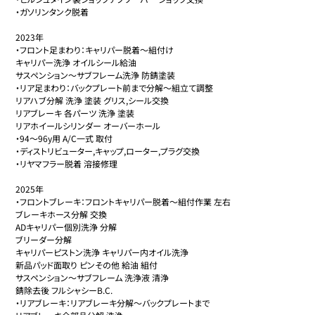
・ガソリンタンク脱着

2023年

・フロント足まわり：キャリパー脱着〜組付け

キャリパー洗浄 オイルシール給油

サスペンション〜サブフレーム洗浄 防錆塗装

・リア足まわり：バックプレート前まで分解〜組立て調整

リアハブ分解 洗浄 塗装 グリス,シール交換

リアブレーキ 各パーツ 洗浄 塗装

リアホイールシリンダー オーバーホール

・94〜96y用 A/C一式 取付

・ディストリビューター,キャップ,ローター,プラグ交換

・リヤマフラー脱着 溶接修理

2025年

・フロントブレーキ：フロントキャリパー脱着〜組付作業 左右

ブレーキホース分解 交換

ADキャリパー個別洗浄 分解

ブリーダー分解

キャリパーピストン洗浄 キャリパー内オイル洗浄

新品パッド面取り ピンその他 給油 組付

サスペンション〜サブフレーム 洗浄液 清浄

錆除去後 フルシャシーB.C.

・リアブレーキ：リアブレーキ分解〜バックプレートまで
