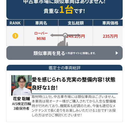
中古車市場に類似車両はありません！
1台
貴重な
です！
RANK
車両名
支払総額
車両価格
ローバー
249.2万円
235
万円
MINI
類似車両を見る
※外部サイトに移動します。
鑑定士の車両総評
愛を感じられる充実の整備内容！状態
良好な1台！
取材時(11/9)、中古車市場には類似車両はございません。
花安 聡輔
本車両は現オーナー様がご購入されてから入念な整備維
AIS検定四輪

持が行われており、機関系も好調のため、今後も適切なメ
3級保持者
ンテナンスで長く走りをお楽しみいただける1台です！お探
しの方はぜひご検討くださいませ！