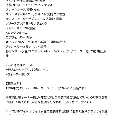
リアブレーキ全部品分解 洗浄

塗装 面出し ライニングメンテナンス

ブレーキホース 交換 左右

ブレーキオイル/クラッチオイル 交換 エア抜き

ラジアスアーム〜サブフレーム 洗浄液 清浄

グリースアップ 各トルクチェック

シャシーB.C. フル塗装

・エンジンルーム

エアフィルター 清浄

オイルフィルター交換 オイル補充+添加剤注入

ファンベルト/オルタベルト 調整

各センサー(水温/スロポジ/バキューム/ステッピングモーター他) 作動 電圧点
検

<その他交換パーツ>

・ラジエーター(アルミ製)/ホース

・ウォーターポンプ

【車両説明】

1996年式 ローバー MINI クーパー1.3i がカババに出品です！

本車両は現オーナー様が4年ほど前、全塗装済み(元色はグリーン)の車両を専
門店にて購入され、入念な整備を行なわれてきた1台でございます。

ルーフはホワイト、ボディは水色で塗装され、愛嬌に溢れた艶やかなボディが魅