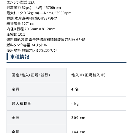
エンジン型式 12A

最高出力 62ps(----kW)／5700rpm

最大トルク 9.6kg・m(----N・m)／3900rpm

種類 水冷直列4気筒OHV8バルブ

総排気量 1271cc

内径Ｘ行程 70.6mm×81.2mm

圧縮比 10.1

燃料供給装置 電子制御燃料噴射装置（TBi）+MENS

燃料タンク容量 34リットル

使用燃料 無鉛プレミアムガソリン
車種情報
国産/輸入(正規・並行)
輸入車(正規輸入車)
定員
4 名
最大積載量
- kg
全長
309 cm
全幅
144 cm