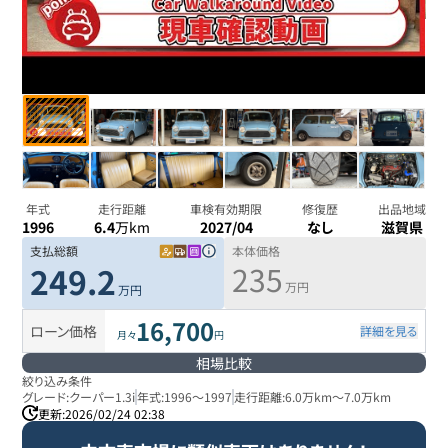
年式
走行距離
車検有効期限
修復歴
出品地域
1996
6.4
万km
2027/04
なし
滋賀県
支払総額
本体価格
235
249.2
万円
万円
16,700
ローン価格
詳細を見る
月々
円
相場比較
絞り込み条件
グレード:
クーパー1.3i
年式:
1996
～
1997
走行距離:
6.0万km
～
7.0万km
更新:
2026/02/24 02:38