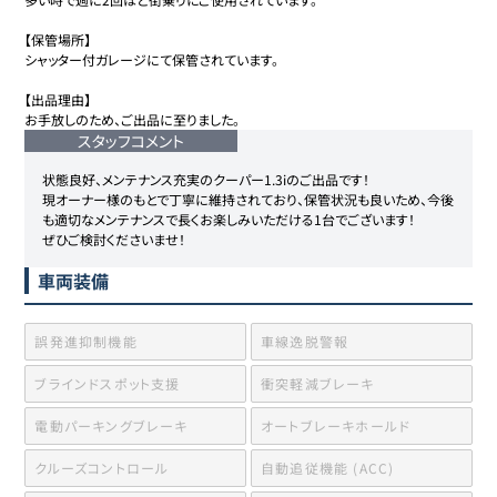
【保管場所】

シャッター付ガレージにて保管されています。

【出品理由】

お手放しのため、ご出品に至りました。
スタッフコメント
状態良好、メンテナンス充実のクーパー1.3iのご出品です！

現オーナー様のもとで丁寧に維持されており、保管状況も良いため、今後
も適切なメンテナンスで長くお楽しみいただける1台でございます！

ぜひご検討くださいませ！
車両装備
誤発進抑制機能
車線逸脱警報
ブラインドスポット支援
衝突軽減ブレーキ
電動パーキングブレーキ
オートブレーキホールド
クルーズコントロール
自動追従機能 (ACC)