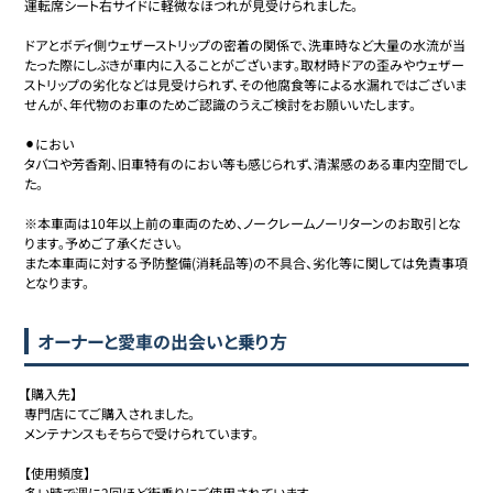
運転席シート右サイドに軽微なほつれが見受けられました。

ドアとボディ側ウェザーストリップの密着の関係で、洗車時など大量の水流が当
たった際にしぶきが車内に入ることがございます。取材時ドアの歪みやウェザー
ストリップの劣化などは見受けられず、その他腐食等による水漏れではございま
せんが、年代物のお車のためご認識のうえご検討をお願いいたします。

⚫︎におい

タバコや芳香剤、旧車特有のにおい等も感じられず、清潔感のある車内空間でし
た。

※本車両は10年以上前の車両のため、ノークレームノーリターンのお取引とな
ります。予めご了承ください。

また本車両に対する予防整備(消耗品等)の不具合、劣化等に関しては免責事項
となります。
オーナーと愛車の出会いと乗り方
【購入先】

専門店にてご購入されました。

メンテナンスもそちらで受けられています。

【使用頻度】

多い時で週に2回ほど街乗りにご使用されています。
