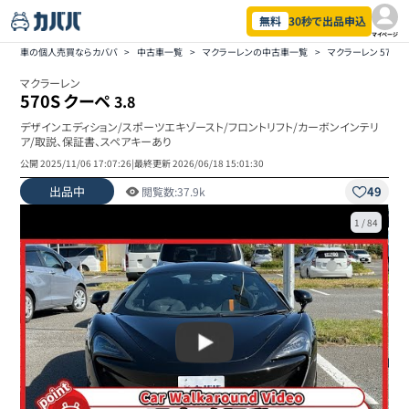
無料
30秒で出品申込
マイページ
車の個人売買ならカババ
>
中古車一覧
>
マクラーレンの中古車一覧
>
マクラーレン 570
マクラーレン
570S クーペ
3.8
デザインエディション/スポーツエキゾースト/フロントリフト/カーボンインテリ
ア/取説、保証書、スペアキーあり
公開
2025/11/06 17:07:26
|
最終更新
2026/06/18 15:01:30
出品中
49
閲覧数:
37.9k
1
/
84