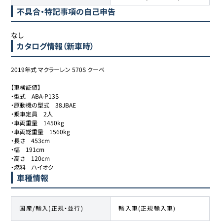
不具合・特記事項の自己申告
なし
カタログ情報（新車時）
2019年式 マクラーレン 570S クーペ

【車検証値】

・型式　ABA-P13S

・原動機の型式　38JBAE

・乗車定員　2人

・車両重量　1450kg

・車両総重量　1560kg

・長さ　453cm

・幅　191cm

・高さ　120cm

・燃料　ハイオク
車種情報
国産/輸入(正規・並行)
輸入車(正規輸入車)