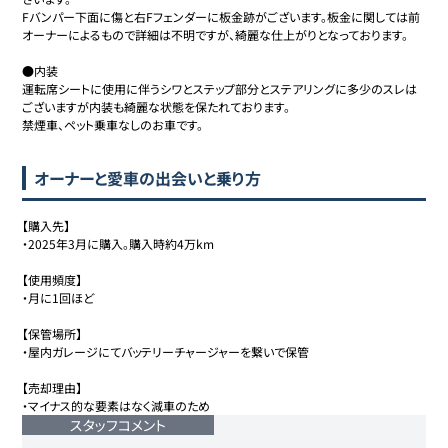
Fバンパー下面に傷と右Fフェンダーに板金跡がございます。板金に関しては前
オーナーによるもので詳細は不明ですが、綺麗な仕上がりとなっております。

●内装

運転席シートに使用に伴うシワとステップ部分とステアリングに多少のスレは
ございますが内装も綺麗な状態を保たれております。

禁煙車、ペット乗車なしのお車です。
オーナーと愛車の出会いと乗り方
【購入先】

・2025年3月に購入。購入時約4万km

【使用頻度】

・月に1回ほど

【保管場所】

・屋内ガレージにてバッテリーチャージャーを繋いで保管

【売却理由】

・マイナス的な要素はなく減車のため
スタッフコメント