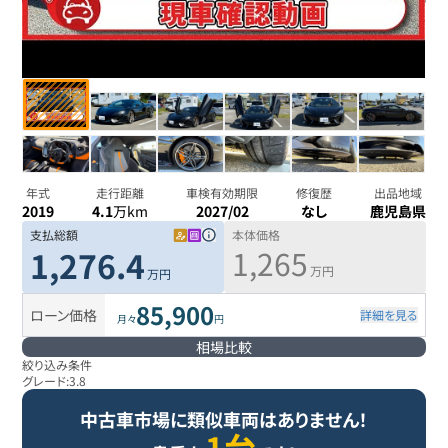
年式
走行距離
車検有効期限
修復歴
出品地域
2019
4.1
万km
2027/02
なし
鹿児島県
支払総額
本体価格
1,265
1,276.4
万円
万円
85,900
ローン価格
詳細を見る
月々
円
相場比較
絞り込み条件
グレード:
3.8
中古車市場に類似車両はありません！
1台