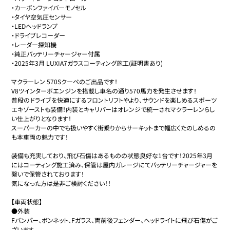
・カーボンファイバーモノセル

・タイヤ空気圧センサー

・LEDヘッドランプ

・ドライブレコーダー

・レーダー探知機

・純正バッテリーチャージャー付属

・2025年3月 LUXIA7ガラスコーティング施工(証明書あり)

マクラーレン 570Sクーペのご出品です！

V8ツインターボエンジンを搭載し車名の通り570馬力を発生させます！

普段のドライブを快適にするフロントリフトやより、サウンドを楽しめるスポーツ
エキゾーストも装備！内装とキャリパーはオレンジで統一されマクラーレンらし
い仕上がりとなります！

スーパーカーの中でも扱いやすく街乗りからサーキットまで幅広くたのしめるの
も本車両の魅力です！

装備も充実しており、飛び石傷はあるものの状態良好な1台です！2025年3月
にはコーティング施工済み、保管は屋内ガレージにてバッテリーチャージャーを
繋いで保管されております！

気になった方は是非ご検討ください！！

【車両状態】

●外装

Fバンパー、ボンネット、Fガラス、両前後フェンダー、ヘッドライトに飛び石傷がご
ざいます。
