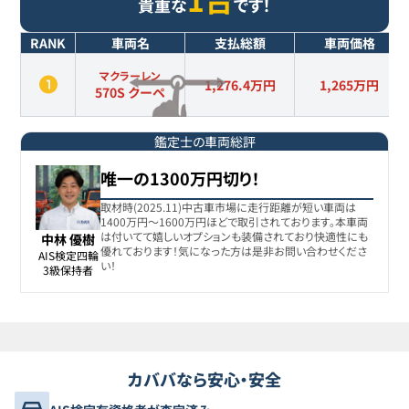
貴重な
です！
RANK
車両名
支払総額
車両価格
マクラーレン
1,276.4万円
1,265
万円
570S クーペ
鑑定士の車両総評
唯一の1300万円切り！
取材時(2025.11)中古車市場に走行距離が短い車両は
1400万円〜1600万円ほどで取引されております。本車両
は付いてて嬉しいオプションも装備されており快適性にも
中林 優樹
優れております！気になった方は是非お問い合わせくださ
AIS検定四輪

い！
3級保持者
カババなら安心・安全