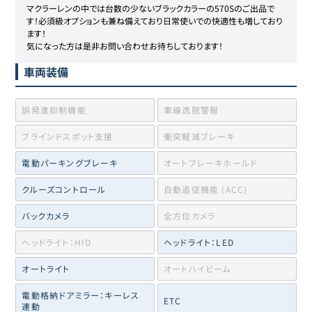
マクラーレンの中では台数の少ないブラックカラーの570Sのご出品で
す！必須級オプションも兼ね備えており日常使いでの快適性も増しており
ます！

気になった方は是非お問い合わせお待ちしております！
車両装備
誤発進抑制機能
車線逸脱警報
ブラインドスポット支援
衝突軽減ブレーキ
電動パーキングブレーキ
オートブレーキホールド
クルーズコントロール
自動追従機能 (ACC)
バックカメラ
全方位カメラ
ヘッドライト：HID
ヘッドライト：LED
オートライト
オートハイビーム
電動格納ドアミラー：キーレス
ETC
連動