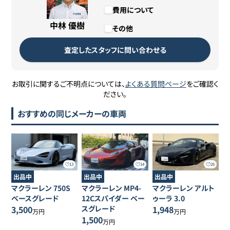
費用について
中林 優樹
その他
査定したスタッフに問い合わせる
お取引に関するご不明点については、
よくある質問ページ
をご確認く
ださい。
おすすめの同じメーカーの車両
13
14
26
出品中
出品中
出品中
マクラーレン
750S
マクラーレン
MP4-
マクラーレン
アルト
ベースグレード
12Cスパイダー
ベー
ゥーラ
3.0
3,500
スグレード
1,948
万円
万円
1,500
万円