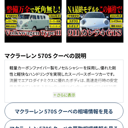
マクラーレン 570S クーペの説明
軽量カーボンファイバー製モノセルシャシーを採用し、優れた剛
性と軽快なハンドリングを実現したスーパースポーツカーです。
流麗でエアロダイナミクスに優れたボディは、高速走行時の安定
性を高めています。3.8リッターV8ツインターボエンジンは570馬
力を発揮し、0-100km/h加速はわずか3.2秒。卓越したパフォー
さらに表示
マンスと快適な乗り心地を両立し、日常からサーキットまで幅広
い走りを楽しめるモデルです。
マクラーレン
570S クーペ
の相場情報を見る