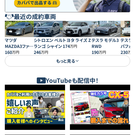
最近の成約車両
SOLD
SOLD
SOLD
SOLD
SOLD
マツダ
シトロエン ベル
トヨタ ライズ Z
テスラ モデル3
テスラ 
MAZDA3ファス
ランゴ シャイン
174
RWD
パフォ
万円
トバック 20S プ
160
246
190
230
万円
万円
万円
万円
ロアクティブ
もっと見る
YouTubeも配信中！