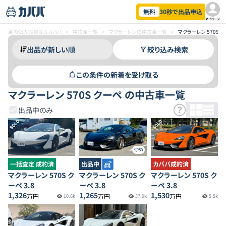
無料
30秒で出品申込
マイページ
車の個人売買ならカババ
>
中古車一覧
>
マクラーレンの中古車一覧
>
マクラーレン 570S
絞り込み検索
この条件の新着を受け取る
マクラーレン 570S クーペ の中古車一覧
出品中のみ
SOLD
SOLD
50
一括査定 成約済
出品中
カババ成約済
マクラーレン 570S ク
マクラーレン 570S ク
マクラーレン 570S ク
ーペ 3.8
ーペ 3.8
ーペ 3.8
1,326
1,265
1,530
万円
万円
万円
10.6k
37.9k
5.5k