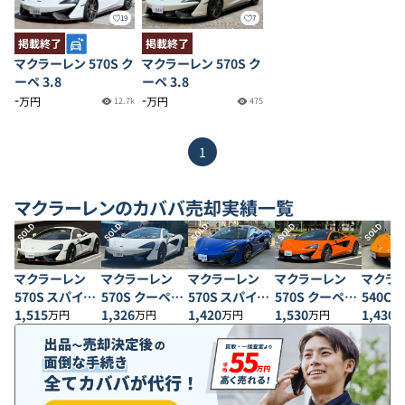
19
7
掲載終了
掲載終了
マクラーレン 570S ク
マクラーレン 570S ク
ーペ 3.8
ーペ 3.8
-
-
万円
万円
12.7k
475
1
マクラーレン
のカババ売却実績一覧
SOLD
SOLD
SOLD
SOLD
SOLD
マクラーレン
マクラーレン
マクラーレン
マクラーレン
マクラ
570S スパイダ
570S クーペ
570S スパイダ
570S クーペ
540C
ー 3.8
1,515
3.8
1,326
ー 3.8
1,420
3.8
1,530
1,430
万円
万円
万円
万円