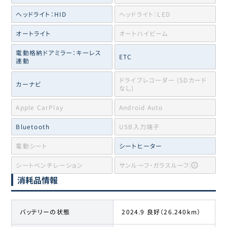
ヘッドライト：HID
ヘッドライト：LED
オートライト
オートハイビーム
電動格納ドアミラー：キーレス
ETC
連動
ドライブレコーダー (SDカード
カーナビ
なし)
Apple CarPlay
Android Auto
Bluetooth
USB入力端子
電動シート
シートヒーター
シートベンチレーション
サンルーフ・ガラスルーフ
消耗品情報
バッテリーの状態
2024.9 良好（26.240km）