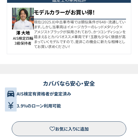
モデルカラーがお買い得！
現在(2025.8)中古車市場では類似条件が648~流通してい
ます。しかし当車両はイメージカラーのレッドメタリック×
アメジストブラックが採用されており、かつコンディションを
澤 大地
踏まえるとカババオススメ車両です！玉数も少なく価値が高
AIS検定四輪

まっていくモデルですので、是非この機会に新たな相棒とし
3級保持者
てお買い求めください！
カババなら安心・安全
AIS検定有資格者が査定済み
3.9%のローン利用可能
お気に入りに追加