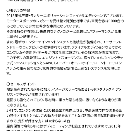
〇モデルの特徴

2015年式三菱・ランサーエボリューション ファイナルエディションでございます。

モータースポーツのレガシーを受け継ぐ特別仕様車です。車両台数は1000台の
みとなっている非常に希少な車両となっています。

その独特の存在感は、先進的なテクノロジーと卓越したパフォーマンスが見事
に融合した結果です。

また、最新のエンターテインメントシステムと接続性が装備され、ユーザーフレ
ンドリーなコックピットが提供されています。ファイナルエディションならではの
エンブレムや専用ディテールが内装全体に施され、その特別感が際立ちます。

このモデルの真骨頂は、エンジンとパフォーマンスに宿っています。ツインクラッ
チ式トランスミッションとS-AWC（スーパー・オール・ホイール・コントロール）シ
ステムの組み合わせが、驚異的な操縦安定性と迅速なレスポンスを実現しま
す。

〇セールスポイント

限定販売されたモデルに加え、イメージカラーでもあるレッドメタリック× アメ
ジストブラックが採用されています！

足回りも強化されており、取材時に乗った際も地面に吸い付くような走りが癖
になりました。

5MTで、エンジンの改良により最高出力を向上させ、中高速域で伸びのある出
力特性とするとともに、この動力性能を余すことなく路面に伝える高性能仕様で
すので、走りが好きな方にはたまらない1台！

屋内保管で令和5年にはボディコーティングも施工されていますので、2015年