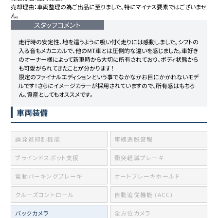
売却理由：車両整理の為ご出品に至りました。特にマイナス要素ではございませ
ん。
スタッフコメント
走行時の安定性、地を這うように吸い付く走りには感動しました。シフトの
入る音もメカニカルで、他のMT車とは圧倒的な違いを感じました。車好き
のオーナー様によって新車時から大切に所有されており、ボディ状態から
も可愛がられてきたことが分かります！

限定のファイナルエディションという事でなかなかお目にかかれないモデ
ルです！さらにイメージカラーが採用されていますので、所有感はもちろ
ん、資産としてもオススメです。
車両装備
誤発進抑制機能
車線逸脱警報
ブラインドスポット支援
衝突軽減ブレーキ
電動パーキングブレーキ
オートブレーキホールド
クルーズコントロール
自動追従機能 (ACC)
バックカメラ
全方位カメラ