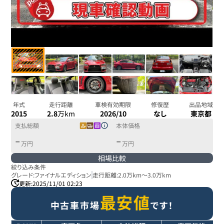
年式
走行距離
車検有効期限
修復歴
出品地域
2015
2.8
万km
2026/10
なし
東京都
支払総額
本体価格
-
-
万円
万円
相場比較
絞り込み条件
グレード:
ファイナルエディション
走行距離:
2.0万km
～
3.0万km
更新:
2025/11/01 02:23
最安値
中古車市場
です！