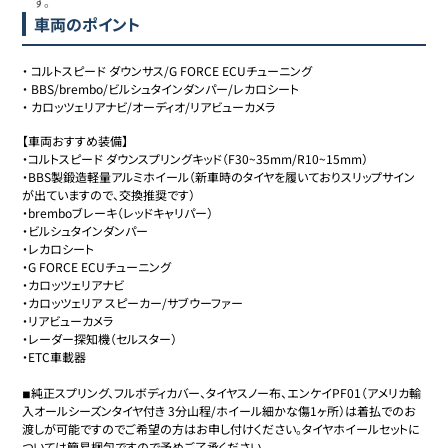
す。
車両のポイント
・
コルトスピード ダウンサス/G FORCE ECUチューニング
・
BBS/brembo/ビルシュタインダンパー/レカロシート
・
カロッツェリアナビ/オーディオ/リアビューカメラ
【車両おすすめ装備】

・コルトスピード ダウンスプリングキッド（F30~35mm/R10~15mm）

・BBS製鍛造軽量アルミホイール（新車時のタイヤを履いておりスリップサイン
が出ていますので、交換推奨です）

・bremboブレーキ（レッドキャリパー）

・ビルシュタインダンパー

・レカロシート

・G FORCE ECUチューニング

・カロッツェリアナビ

・カロッツェリア スピーカー/サブウーファー

・リアビューカメラ

・レーダー探知機（セルスター）

・ETC車載器

◾︎純正スプリング、フルボディカバー、タイヤスノー布、エンケイPF01（アメリカ輸
入オールシーズンタイヤ付き 3分山程/ホイール細かな傷1ヶ所）は着払でのお
渡しが可能ですのでご希望の方はお申し付けください。タイヤホイールセットに
ついては簡易梱包ですので予めご了承ください。
