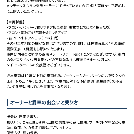
式とは思えない程艶感も残っています。

メンテナンスも長い間ディーラーにて行っていますのて、個人売買ながら安心し
てご購入いただけます。

【車両状態】

・フロントバンパー、右リアドア板金塗装（事故などではなく擦った為）

・フロント部分飛び石複数&タッチアップ

・右フロントドアへこみ（1cm未満）

その他年式相応の細かな傷はございますので、詳しくは掲載写真及び「現車確
認動画」にて確認をお願いいたします。

車内は内張りに多少の線傷やシートサポート部分にシワはございますが、車内
のタバコやペット、芳香剤などの不快な香りは確認できませんでした。

タイミングベルトの交換歴はございません。

※本車両は10年以上前の車両の為、ノークレームノーリターンのお取引となり
ます。予めご了承ください。また、本車両に対する予防整備（消耗品等）の不具
合、劣化等に関しては免責事項となります。
オーナーと愛車の出会いと乗り方
出会い：新車で購入。

乗り方：ほとんど乗らず月に1回状態維持の為に使用。サーキットや峠などの車
体に負荷がかかる走行歴はございません。

保管方法：屋内保管。
