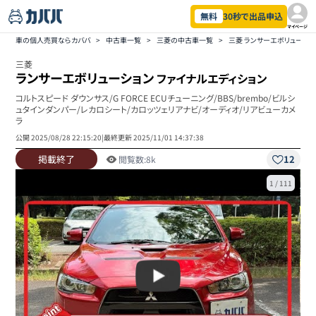
無料
30秒で出品申込
マイページ
車の個人売買ならカババ
>
中古車一覧
>
三菱の中古車一覧
>
三菱 ランサーエボリューシ
三菱
ランサーエボリューション
ファイナルエディション
コルトスピード ダウンサス/G FORCE ECUチューニング/BBS/brembo/ビルシ
ュタインダンパー/レカロシート/カロッツェリアナビ/オーディオ/リアビューカメ
ラ
公開
2025/08/28 22:15:20
|
最終更新
2025/11/01 14:37:38
掲載終了
12
閲覧数:
8k
1
/
111