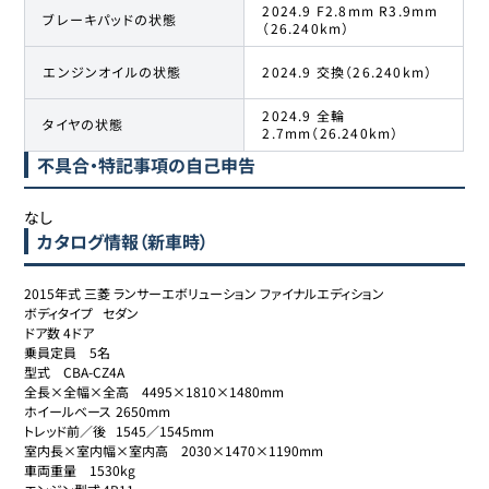
2024.9 F2.8mm R3.9mm
ブレーキパッドの状態
（26.240km）
エンジンオイルの状態
2024.9 交換（26.240km）
2024.9 全輪
タイヤの状態
2.7mm（26.240km）
不具合・特記事項の自己申告
なし
カタログ情報（新車時）
2015年式 三菱 ランサーエボリューション ファイナルエディション

ボディタイプ	セダン

ドア数	4ドア

乗員定員	5名

型式	CBA-CZ4A

全長×全幅×全高	4495×1810×1480mm

ホイールベース	2650mm

トレッド前／後	1545／1545mm

室内長×室内幅×室内高	2030×1470×1190mm

車両重量	1530kg
