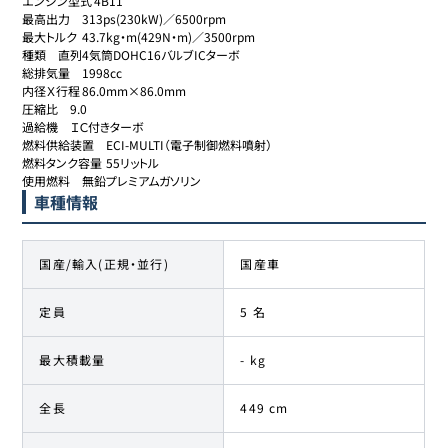
エンジン型式	4B11

最高出力	313ps(230kW)／6500rpm

最大トルク	43.7kg・m(429N・m)／3500rpm

種類	直列4気筒DOHC16バルブICターボ

総排気量	1998cc

内径Ｘ行程	86.0mm×86.0mm

圧縮比	9.0

過給機	ＩＣ付きターボ

燃料供給装置	ECI-MULTI（電子制御燃料噴射）

燃料タンク容量	55リットル

使用燃料	無鉛プレミアムガソリン
車種情報
国産/輸入(正規・並行)
国産車
定員
5 名
最大積載量
- kg
全長
449 cm