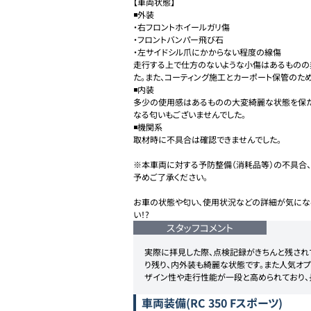
【車両状態】

◾️外装

・右フロントホイールガリ傷

・フロントバンパー飛び石

・左サイドシル爪にかからない程度の線傷

走行する上で仕方のないような小傷はあるものの
た。また、コーティング施工とカーポート保管のため
◾️内装

多少の使用感はあるものの大変綺麗な状態を保た
なる匂いもございませんでした。

◾️機関系

取材時に不具合は確認できませんでした。

※本車両に対する予防整備（消耗品等）の不具合、
予めご了承ください。

お車の状態や匂い、使用状況などの詳細が気にな
い！?
スタッフコメント
実際に拝見した際、点検記録がきちんと残され
り残り、内外装も綺麗な状態です。また人気オプ
ザイン性や走行性能が一段と高められており、
車両装備
(RC 350 Fスポーツ)