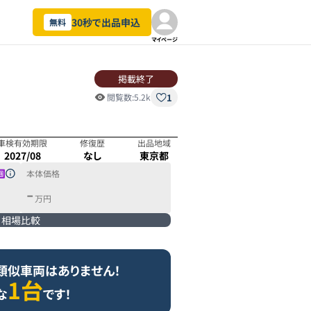
30秒で出品申込
無料
マイページ
掲載終了
1
閲覧数:
5.2k
車検有効期限
修復歴
出品地域
2027/08
なし
東京都
本体価格
-
万円
相場比較
類似車両はありません！
1台
な
です！