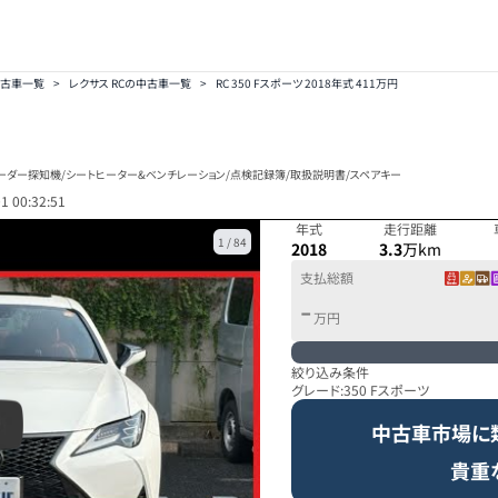
中古車一覧
>
レクサス RCの中古車一覧
>
RC 350 Fスポーツ 2018年式 411万円
ーダー探知機/シートヒーター&ベンチレーション/点検記録簿/取扱説明書/スペアキー
1 00:32:51
年式
走行距離
1
/
84
2018
3.3
万km
支払総額
-
万円
絞り込み条件
グレード:
350 Fスポーツ
中古車市場に
貴重