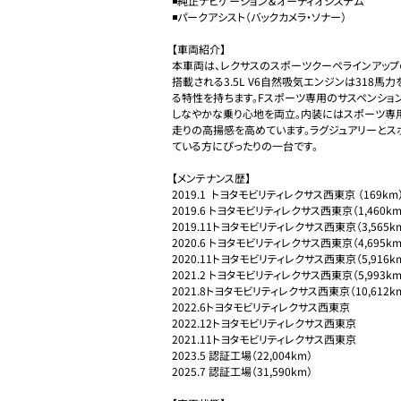
◾️純正ナビゲーション＆オーディオシステム

◾️パークアシスト（バックカメラ・ソナー）

【車両紹介】

本車両は、レクサスのスポーツクーペラインアップ
搭載される3.5L V6自然吸気エンジンは318馬
る特性を持ちます。Fスポーツ専用のサスペンション
しなやかな乗り心地を両立。内装にはスポーツ専用
走りの高揚感を高めています。ラグジュアリーとス
ている方にぴったりの一台です。

【メンテナンス歴】

2019.1  トヨタモビリティレクサス西東京 （169km）
2019.6 トヨタモビリティレクサス西東京（1,460km）
2019.11トヨタモビリティレクサス西東京（3,565km
2020.6 トヨタモビリティレクサス西東京（4,695km）
2020.11トヨタモビリティレクサス西東京（5,916km
2021.2 トヨタモビリティレクサス西東京（5,993km）
2021.8トヨタモビリティレクサス西東京（10,612km
2022.6トヨタモビリティレクサス西東京

2022.12トヨタモビリティレクサス西東京

2021.11トヨタモビリティレクサス西東京

2023.5 認証工場（22,004km）

2025.7 認証工場（31,590km）
