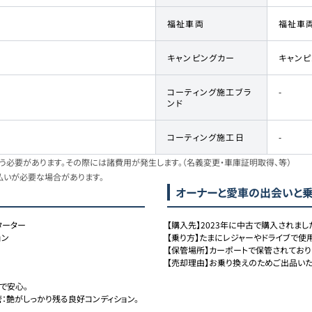
福祉車両
福祉車
キャンピングカー
キャン
コーティング施工ブラ
-
ンド
コーティング施工日
-
必要があります。その際には諸費用が発生します。（名義変更・車庫証明取得、等）
払いが必要な場合があります。
)
オーナーと愛車の出会いと
ターター
【購入先】2023年に中古で購入されました
ョン
【乗り方】たまにレジャーやドライブで使用
【保管場所】カーポートで保管されておりま
【売却理由】お乗り換えのためご出品いた
安心。

艶がしっかり残る良好コンディション。
