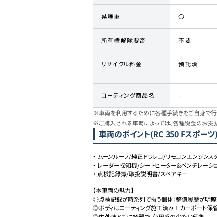
禁煙車
〇
所有権解除要否
不要
リサイクル料金
預託済
コーティング商品名
-
※車両を利用するために各種手続きをご自身で行う
※ご購入される車両によっては、各種税金のお支
車両のポイント
(RC 350 Fスポーツ
・
ムーンルーフ/純正ドラレコ/リモコンエンジンス
・
レーダー探知機/シートヒーター&ベンチレーシ
・
点検記録簿/取扱説明書/スペアキー
【本車両の魅力】

◎点検記録が時系列で揃う個体：整備履歴が明瞭で
◎ボディはコーティング施工済み＋カーポート保管：
◎内外装ともに綺麗で、使用感の少ない印象。
