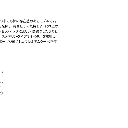
の中でも特に存在感のあるモデルです。
力を発揮し、高回転まで気持ちよく吹け上が
セッティングにより、引き締まった走りと
ステアリングやアルミペダルを採用し、
ポーツが融合したプレミアムクーペを探し




）



）



）
