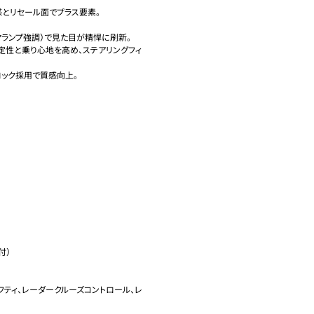
とリセール面でプラス要素。

ヤランプ強調）で見た目が精悍に刷新。

定性と乗り心地を高め、ステアリングフィ
ク採用で質感向上。  

）

ーフティ、レーダークルーズコントロール、レ