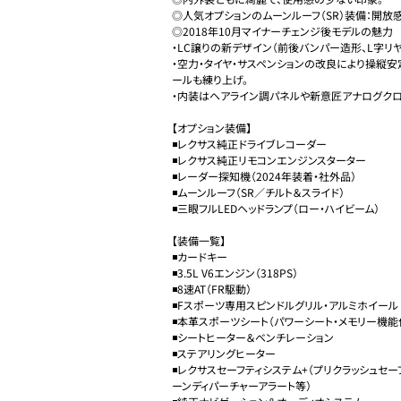
◎人気オプションのムーンルーフ（SR）装備：開放感
◎2018年10月マイナーチェンジ後モデルの魅力

・LC譲りの新デザイン（前後バンパー造形、L字リ
・空力・タイヤ・サスペンションの改良により操縦安
ールも練り上げ。

・内装はヘアライン調パネルや新意匠アナログクロッ
【オプション装備】

◾️レクサス純正ドライブレコーダー

◾️レクサス純正リモコンエンジンスターター

◾️レーダー探知機（2024年装着・社外品）

◾️ムーンルーフ（SR／チルト＆スライド）

◾️三眼フルLEDヘッドランプ（ロー・ハイビーム）

【装備一覧】

◾️カードキー

◾️3.5L V6エンジン（318PS）

◾️8速AT（FR駆動）

◾️Fスポーツ専用スピンドルグリル・アルミホイール

◾️本革スポーツシート（パワーシート・メモリー機能付
◾️シートヒーター＆ベンチレーション

◾️ステアリングヒーター

◾️レクサスセーフティシステム+（プリクラッシュセ
ーンディパーチャーアラート等）
