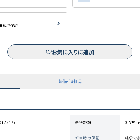
を無料で保証
お気に入りに追加
装備・消耗品
018/12)
走行距離
3.3万k
新車時の保証
継承で