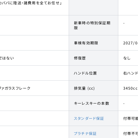
カババに陸送・諸費用を全てお任せ」
新車時の特別保証期
-
限
車検有効期限
2027/0
ではない
修復歴
なし
ハンドル位置
右ハン
ヴァガラスフレーク
排気量 (cc)
3450cc
キーレスキーの本数
-
スタンダード保証
付帯可
プラチナ保証
付帯不