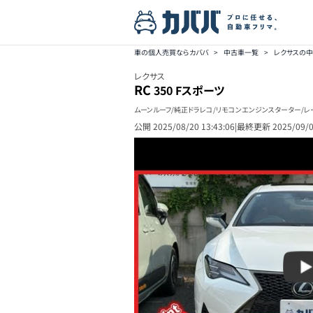
車の個人売買ならカババ
>
中古車一覧
>
レクサスの
レクサス
RC
350 Fスポーツ
ムーンルーフ/純正ドラレコ/リモコンエンジンスターター/レ
公開
2025/08/20 13:43:06
|
最終更新
2025/09/0