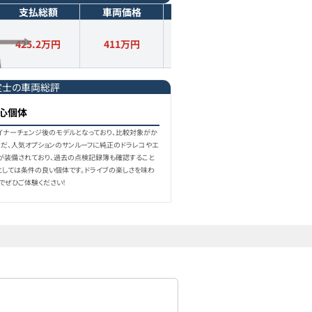
支払総額
車両価格
年式
走行距離
425.2万円
411
万円
2018
年式
3.3
万km
定士の車両総評
心個体
マイナーチェンジ後のモデルとなっており、比較対象がか
ただ、人気オプションのサンルーフに純正のドラレコやエ
が装備されており、過去の点検記録簿も確認すること
としては条件の良い個体です。ドライブの楽しさを味わ
でぜひご体験ください！