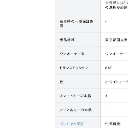
※保証には「
の選択が必須
新車時の一般保証期
-
限
出品地域
東京都国立市
ワンオーナー車
ワンオーナー
トランスミッション
8AT
色
ホワイトノー
スマートキーの本数
3
ノーマルキーの本数
-
プレミアム保証
付帯可能