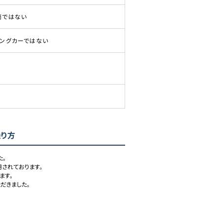
両ではない
ピングカーではない
乗り方
。

されております。

す。

だきました。