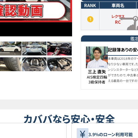
RANK
車両名
レクサス
RC
鑑
記録簿ありの安
本車両は2018年の
なり少ない車両です。
ンジンスターターなど
三上 直矢
ができたので、中古車
AIS検定四輪

える最高の一台ですの
3級保持者
カババなら安心・安全
3.9%のローン利用可能