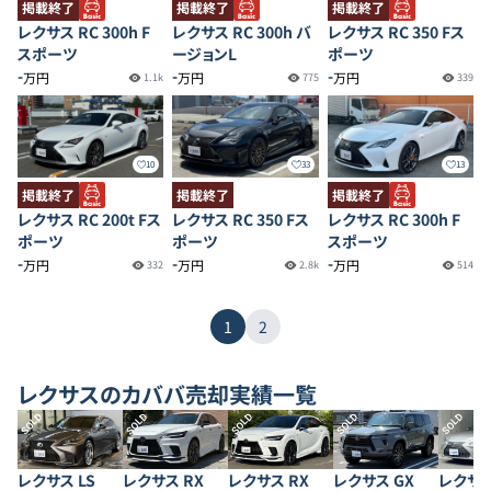
掲載終了
掲載終了
掲載終了
レクサス RC 300h F
レクサス RC 300h バ
レクサス RC 350 Fス
スポーツ
ージョンL
ポーツ
-
-
-
万円
万円
万円
1.1k
775
339
10
33
13
掲載終了
掲載終了
掲載終了
レクサス RC 200t Fス
レクサス RC 350 Fス
レクサス RC 300h F
ポーツ
ポーツ
スポーツ
-
-
-
万円
万円
万円
332
2.8k
514
1
2
レクサス
のカババ売却実績一覧
SOLD
SOLD
SOLD
SOLD
SOLD
レクサス LS
レクサス RX
レクサス RX
レクサス GX
レクサス