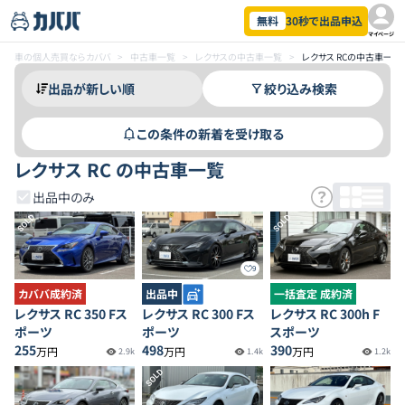
無料
30秒で出品申込
マイページ
車の個人売買ならカババ
>
中古車一覧
>
レクサスの中古車一覧
>
レクサス RCの中古車一覧
絞り込み検索
この条件の新着を受け取る
レクサス RC の中古車一覧
出品中のみ
SOLD
SOLD
9
カババ成約済
出品中
一括査定 成約済
レクサス RC 350 Fス
レクサス RC 300 Fス
レクサス RC 300h F
ポーツ
ポーツ
スポーツ
255
498
390
万円
万円
万円
2.9k
1.4k
1.2k
SOLD