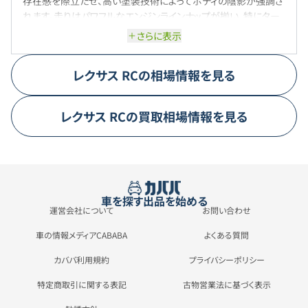
存在感を際立たせ、高い塗装技術によってボディの陰影が強調さ
れます。走りはパワフルなエンジンラインナップが揃い、特にター
ボエンジンとハイブリッドの組み合わせにより、軽快かつスムーズ
さらに表示
な加速を実現。
レクサス
RC
の相場情報を見る
レクサス
RC
の買取相場情報を見る
車を探す
出品を始める
運営会社について
お問い合わせ
車の情報メディアCABABA
よくある質問
カババ利用規約
プライバシーポリシー
特定商取引に関する表記
古物営業法に基づく表示