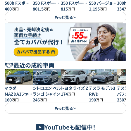
500h Fスポー
350 Fスポーツ
350 Fスポーツ
550 バージョン
300h
ツ AWD
400
4WD
801.5
4WD
815
L
1,195
ンL
334
万円
万円
万円
万円
万円
もっと見る
最近の成約車両
SOLD
SOLD
SOLD
SOLD
SOLD
マツダ
シトロエン ベル
トヨタ ライズ Z
テスラ モデル3
テスラ 
MAZDA3ファス
ランゴ シャイン
174
RWD
パフォ
万円
トバック 20S プ
160
246
190
230
万円
万円
万円
万円
ロアクティブ
もっと見る
YouTubeも配信中！