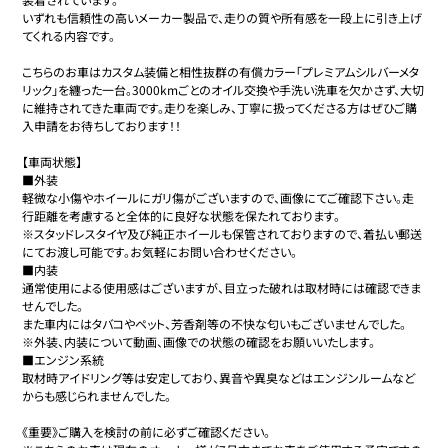
いずれも信頼性の高いメーカー製品で、走りの質や所有感を一段上に引き上げ
てくれる内容です。

こちらのお車はカスタム装備と相性抜群の有償カラー「プレミアムシルバーメタ
リック」を纏った一台。3000kmごとのオイル交換や手洗い洗車を欠かさず、大切
に維持されてきた車両です。走りを楽しみ、丁寧に扱ってくださる方はぜひご購
入申請をお待ちしております！！

【車両状態】

■外装

軽微な小傷やホイールにガリ傷がございますので、画像にてご確認下さい。走
行距離を考慮すると全体的に良好な状態を保たれております。

※スタッドレスタイヤ及び純正ホイールも保管されておりますので、着払い郵送
にてお渡し可能です。お気軽にお問い合わせください。

■内装

通常使用による使用感はございますが、目立った破れは取材時には確認できま
せんでした。

また車内にはタバコやペット、芳香剤等の不快な匂いもございませんでした。

※外装、内装について動画、画像での状態の確認をお願いいたします。

■エンジン系統

取材時アイドリング等は安定しており、異音や異臭などはエンジンルームなど
からも感じられませんでした。

《重要》ご購入を検討の前に必ずご確認ください。
