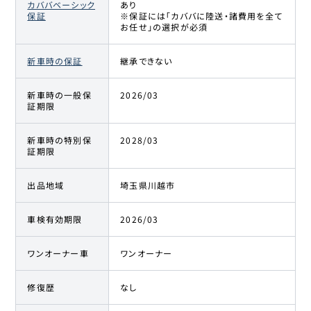
カババベーシック
あり
保証
※保証には「カババに陸送・諸費用を全て
お任せ」の選択が必須
新車時の保証
継承できない
新車時の一般保
2026/03
証期限
新車時の特別保
2028/03
証期限
出品地域
埼玉県川越市
車検有効期限
2026/03
ワンオーナー車
ワンオーナー
修復歴
なし