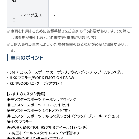
コーティング施工
-
日
※車両を利用するために各種手続きをご自身で行う必要があります。その際に
は諸費用が発生します。（名義変更・車庫証明取得、等）
※ご購入される車両によっては、各種税金のお支払いが必要な場合がありま
す。
車両のポイント
・
6MT/モンスタースポーツ カーボンリアウィング・シフトノブ・アルミペダル
・
HKS マフラー/WORK EMOTION RS AW
・
KENWOOD センターディスプレイ
【おすすめカスタム装備】

◉モンスタースポーツ カーボンリアウィング

◉モンスタースポーツ フロアマットセット

◉モンスタースポーツ シフトノブ（MT用）

◉モンスタースポーツ アルミペダルセット（クラッチ・ブレーキ・アクセル）

◉HKS マフラー

◉WORK EMOTION RSアルミホイール（17インチ）

→ 純正ホイール＆スタッドレスタイヤ保管あり

◉KENWOOD センターディスプレイ
