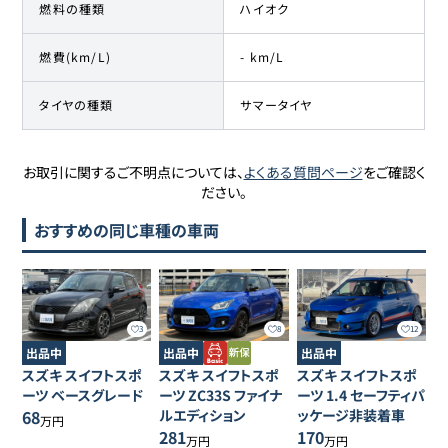
燃料の種類
ハイオク
燃費(km/L)
- km/L
タイヤの種類
サマータイヤ
お取引に関するご不明点については、
よくある質問ページ
をご確認く
ださい。
おすすめの同じ車種の車両
3
8
12
出品中
出品中
出品中
スズキ
スイフトスポ
スズキ
スイフトスポ
スズキ
スイフトスポ
ーツ
ベースグレード
ーツ
ZC33S ファイナ
ーツ
1.4 セーフティパ
68
ルエディション
ッケージ非装着車
万円
281
170
万円
万円