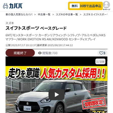
無料
30秒で出品申込
マイページ
車の個人売買ならカババ
>
中古車一覧
>
スズキの中古車一覧
>
スズキ スイフトスポーツの
スズキ
スイフトスポーツ
ベースグレード
6MT/モンスタースポーツ カーボンリアウィング・シフトノブ・アルミペダル/HKS
マフラー/WORK EMOTION RS AW/KENWOOD センターディスプレイ
公開
2025/07/17 20:12:37
|
最終更新
2025/08/28 17:44:12
掲載終了
3
閲覧数:
700
1
/
108