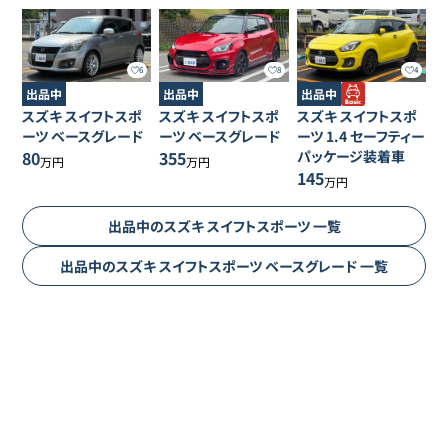
6
8
4
出品中
出品中
出品中
スズキ
スイフトスポ
スズキ
スイフトスポ
スズキ
スイフトスポ
ーツ
ベースグレード
ーツ
ベースグレード
ーツ
1.4 セーフティー
80
355
パッケージ装着車
万円
万円
145
万円
出品中の
スズキ
スイフトスポーツ
一覧
出品中の
スズキ
スイフトスポーツ
ベースグレード
一覧