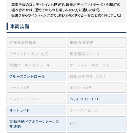
車両全体のコンディションも良好で、軽量ボディに1.4Lターボと6速MTの
組み合わせは、運転そのものを楽しみたい方に適した構成。

街乗りからワインディングまで、遊び心をくすぐる一台だと強く感じました！
車両装備
誤発進抑制機能
車線逸脱警報
ブラインドスポット支援
衝突軽減ブレーキ
電動パーキングブレーキ
オートブレーキホールド
クルーズコントロール
自動追従機能 (ACC)
バックカメラ
全方位カメラ
ヘッドライト：HID
ヘッドライト：LED
オートライト
オートハイビーム
電動格納ドアミラー：キーレス
ETC
非連動