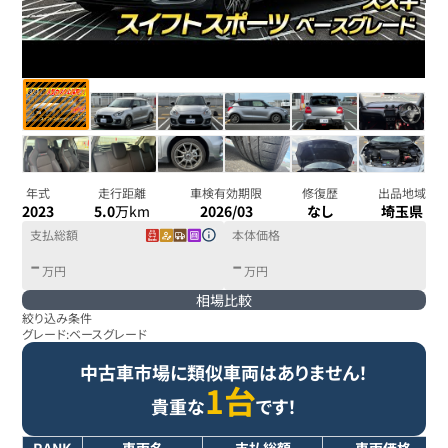
年式
走行距離
車検有効期限
修復歴
出品地域
2023
5.0
万km
2026/03
なし
埼玉県
支払総額
本体価格
-
-
万円
万円
相場比較
絞り込み条件
グレード:
ベースグレード
中古車市場に類似車両はありません！
1台
貴重な
です！