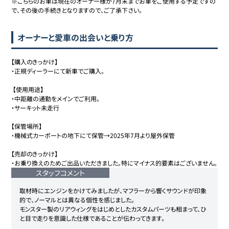
※こちらのお車は現在のオーナー様が7月末までお車をご使用する予定ですの
で、その後の手続きとなりますので、ご了承下さい。
オーナーと愛車の出会いと乗り方
【購入のきっかけ】

・正規ディーラーにて新車でご購入。

 【使用用途】

・中距離の通勤をメインでご利用。

・サーキット未走行

【保管場所】

・機械式カーポートの地下にて保管→2025年7月より屋外保管

【売却のきっかけ】

・お乗り換えのためご出品いただきました。特にマイナス的要素はございません。
スタッフコメント
取材時にエンジンをかけてみましたが、マフラーから響くサウンドが印象
的で、ノーマルとは異なる個性を感じました。

モンスター製のリアウィングをはじめとしたカスタムパーツも相まって、ひ
と目で走りを意識した仕様であることが伝わってきます。
