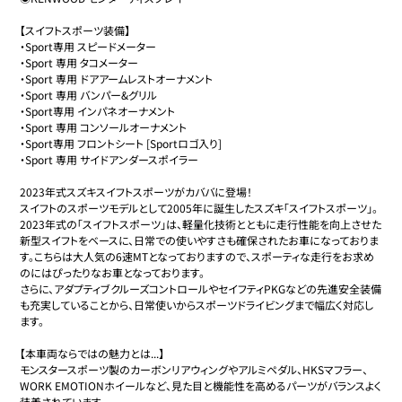
【スイフトスポーツ装備】

・Sport専用 スピードメーター

・Sport 専用 タコメーター

・Sport 専用 ドアアームレストオーナメント 

・Sport 専用 バンパー&グリル

・Sport専用 インパネオーナメント

・Sport 専用 コンソールオーナメント

・Sport専用 フロントシート [Sportロゴ入り]

・Sport 専用 サイドアンダースポイラー

2023年式スズキスイフトスポーツがカババに登場！

スイフトのスポーツモデルとして2005年に誕生したスズキ「スイフトスポーツ」。
2023年式の「スイフトスポーツ」は、軽量化技術とともに走行性能を向上させた
新型スイフトをベースに、日常での使いやすさも確保されたお車になっておりま
す。こちらは大人気の6速MTとなっておりますので、スポーティな走行をお求め
のにはぴったりなお車となっております。

さらに、アダプティブクルーズコントロールやセイフティPKGなどの先進安全装備
も充実していることから、日常使いからスポーツドライビングまで幅広く対応し
ます。

【本車両ならではの魅力とは...】

モンスタースポーツ製のカーボンリアウィングやアルミペダル、HKSマフラー、
WORK EMOTIONホイールなど、見た目と機能性を高めるパーツがバランスよく
装着されています。
