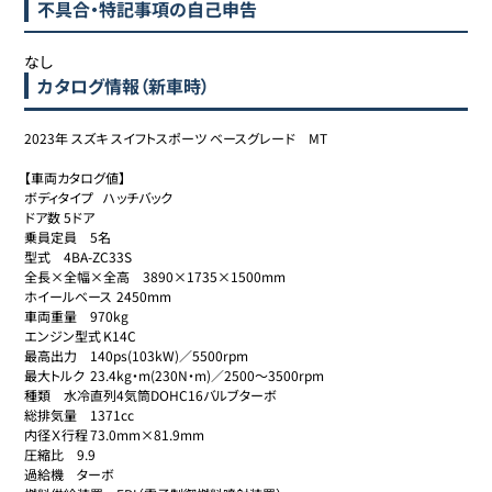
不具合・特記事項の自己申告
なし
カタログ情報（新車時）
2023年 スズキ スイフトスポーツ ベースグレード　MT

【車両カタログ値】

ボディタイプ	ハッチバック

ドア数	5ドア

乗員定員	5名

型式	4BA-ZC33S

全長×全幅×全高	3890×1735×1500mm

ホイールベース	2450mm

車両重量	970kg

エンジン型式	K14C

最高出力	140ps(103kW)／5500rpm

最大トルク	23.4kg・m(230N・m)／2500～3500rpm

種類	水冷直列4気筒DOHC16バルブターボ

総排気量	1371cc

内径Ｘ行程	73.0mm×81.9mm

圧縮比	9.9

過給機	ターボ
