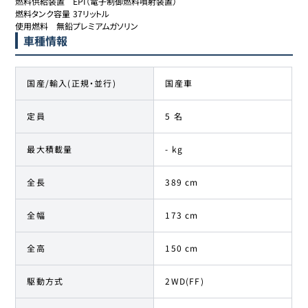
燃料供給装置	EPI（電子制御燃料噴射装置）

燃料タンク容量	37リットル

使用燃料	無鉛プレミアムガソリン
車種情報
国産/輸入(正規・並行)
国産車
定員
5 名
最大積載量
- kg
全長
389 cm
全幅
173 cm
全高
150 cm
駆動方式
2WD(FF)