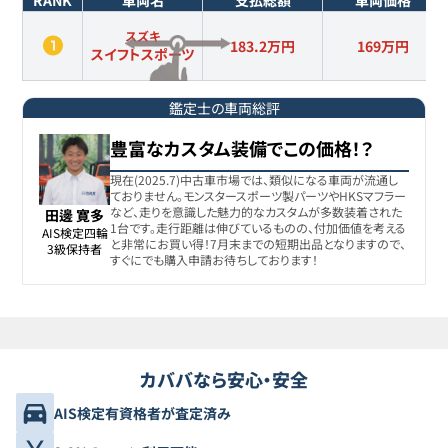
RANK
車両名
支払総額
車両価格
スズキ
183.2万円
169
万円
スイフトスポーツ
鑑定士の車両総評
豊富なカスタム装備でこの価格！？
現在(2025.7)中古車市場では、類似になる車両が流通し
ておりません。モンスタースポーツ製パーツやHKSマフラー
など、走りを意識した魅力的なカスタムが多数装着された
田邊 寛多
1台です。走行距離は伸びているものの、付加価値を考える
AIS検定四輪

と非常にお買い得！7月末までの短期出品となりますので、
3級保持者
すぐにでも購入申請お待ちしております！
カババなら安心・安全
AIS検定有資格者が査定済み