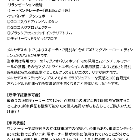
-リラクゼーション機能

-シートベンチレーター［運転席/助手席］

-ナッパレザーダッシュボード

◎Gロゴ入りドアハンドルボタン

◎Gロゴ入りプロジェクター

◎ブラックアッシュウッドインテリアトリム

◎チェリーウッドラゲッジフロア

メルセデスの中でもよりスポーティで特別な1台の『G63 マグノヒーローエディシ
ョン』がカババに登場です。

当車両は専用カラーの『マグノオパリスホワイト』の採用と22インチアルミホイ
ールの装着、その他マグノホワイトエディションの専用装備により力強さと特別
感を感じられる威風堂々としたGクラスらしいエクステリアが魅力です。

メルセデスのフラッグシップSUVですのでラグジュアリーな質感と180台限定の
左ハンドルも相まって所有満足度も高くなること間違いなしな1台です。

【新車保証継承可能】

最寄りの正規ディーラーにて12ヶ月点検相当の法定点検（有償）を実施するこ
とにより、新車保証も継承可能なため個人売買ながらも安心してご購入いただ
けます！

【車両状態】

ワンオーナーで屋根付きの立体駐車場での保管という事もあり、車両コンディシ
ョンは抜群でございます。現オーナー様が大事に使用されていることが分かる
クオリティで購入後も満足いただける1台です。もちろん禁煙車ですので匂いに