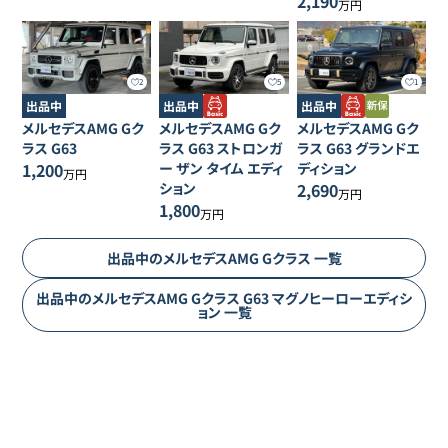
2,190
万円
2
5
1
出品中
出品中
出品中
メルセデスAMG
Gク
メルセデスAMG
Gク
メルセデスAMG
Gク
ラス
G63
ラス
G63 ストロンガ
ラス
G63 グランドエ
1,200
ー ザン タイム エディ
ディション
万円
ション
2,690
万円
1,800
万円
出品中の
メルセデスAMG
Gクラス
一覧
出品中の
メルセデスAMG
Gクラス
G63 マグノヒーローエディシ
ョン
一覧