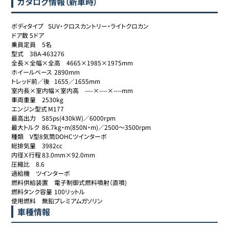
カタログ情報（新車時）
ボディタイプ	SUV・クロスカントリー・ライトクロカン

ドア数	5ドア

乗員定員	5名

型式	3BA-463276

全長×全幅×全高	4665×1985×1975mm

ホイールベース	2890mm

トレッド前／後	1655／1655mm

室内長×室内幅×室内高	----×----×----mm

車両重量	2530kg

エンジン型式	M177

最高出力	585ps(430kW)／6000rpm

最大トルク	86.7kg・m(850N・m)／2500～3500rpm

種類	V型8気筒DOHCツインターボ

総排気量	3982cc

内径Ｘ行程	83.0mm×92.0mm

圧縮比	8.6

過給機	ツインターボ

燃料供給装置	電子制御式燃料噴射（直噴)

燃料タンク容量	100リットル

使用燃料	無鉛プレミアムガソリン
車種情報