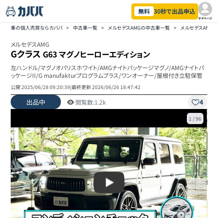
無料
30秒で出品申込
マイページ
車の個人売買ならカババ
>
中古車一覧
>
メルセデスAMGの中古車一覧
>
メルセデスAMG
メルセデスAMG
Gクラス
G63 マグノヒーローエディション
左ハンドル/マグノオパリスホワイト/AMGナイトパッケージマグノ/AMGナイトパ
ッケージII/G manufakturプログラムプラス/ワンオーナー/屋根付き立駐保管
公開
2025/06/28 09:20:39
|
最終更新
2026/06/26 18:47:42
出品中
4
閲覧数:
1.2k
1
/
96