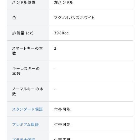
ハンドル位置
左ハンドル
色
マグノオパリスホワイト
排気量 (cc)
3980cc
スマートキーの本
2
数
キーレスキーの
-
本数
ノーマルキーの本
-
数
スタンダード保証
付帯可能
プレミアム保証
付帯可能
プラチナ保証
付帯不可