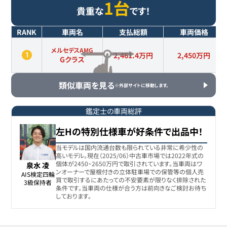
1台
貴重な
です！
RANK
車両名
支払総額
車両価格
メルセデスAMG
2,461.4万円
2,450
万円
Gクラス
類似車両を見る
※外部サイトに移動します。
鑑定士の車両総評
左Hの特別仕様車が好条件で出品中！
当モデルは国内流通台数も限られている非常に希少性の
高いモデル。現在（2025/06）中古車市場では2022年式の
個体が2450~2650万円で取引されています。当車両はワ
泉水 凌
ンオーナーで屋根付きの立体駐車場での保管等の個人売
AIS検定四輪

買で取引するにあたっての不安要素が限りなく排除された
3級保持者
条件です。当車両の仕様が合う方は前向きなご検討お待ち
しております。