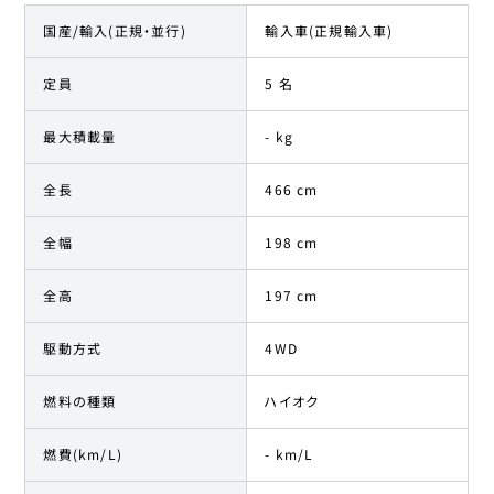
国産/輸入(正規・並行)
輸入車(正規輸入車)
定員
5 名
最大積載量
- kg
全長
466 cm
全幅
198 cm
全高
197 cm
駆動方式
4WD
燃料の種類
ハイオク
燃費(km/L)
- km/L