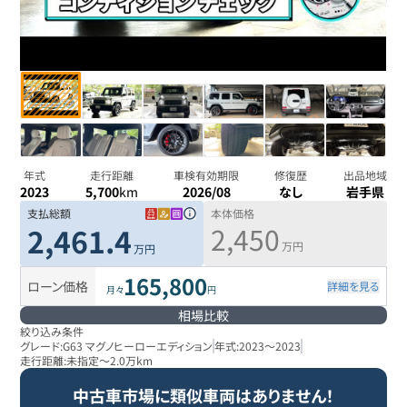
年式
走行距離
車検有効期限
修復歴
出品地域
2023
5,700
km
2026/08
なし
岩手県
支払総額
本体価格
2,450
2,461.4
万円
万円
165,800
ローン価格
詳細を見る
月々
円
相場比較
絞り込み条件
グレード:
G63 マグノヒーローエディション
年式:
2023
～
2023
走行距離:
未指定
～
2.0万km
中古車市場に類似車両はありません！