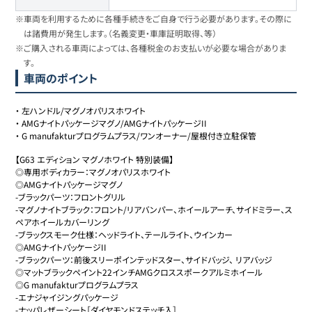
※車両を利用するために各種手続きをご自身で行う必要があります。その際に
は諸費用が発生します。（名義変更・車庫証明取得、等）
※ご購入される車両によっては、各種税金のお支払いが必要な場合がありま
す。
車両のポイント
・
左ハンドル/マグノオパリスホワイト
・
AMGナイトパッケージマグノ/AMGナイトパッケージII
・
G manufakturプログラムプラス/ワンオーナー/屋根付き立駐保管
【G63 エディション マグノホワイト 特別装備】

◎専用ボディカラー：マグノオパリスホワイト

◎AMGナイトパッケージマグノ

-ブラックパーツ：フロントグリル

-マグノナイトブラック：フロント/リアバンパー、ホイールアーチ、サイドミラー、ス
ペアホイールカバーリング

-ブラックスモーク仕様：ヘッドライト、テールライト、ウインカー

◎AMGナイトパッケージII 

-ブラックパーツ：前後スリーポインテッドスター、サイドバッジ、 リアバッジ

◎マットブラックペイント22インチAMGクロススポークアルミホイール

◎G manufakturプログラムプラス

-エナジャイジングパッケージ

-ナッパレザーシート［ダイヤモンドステッチ入］
