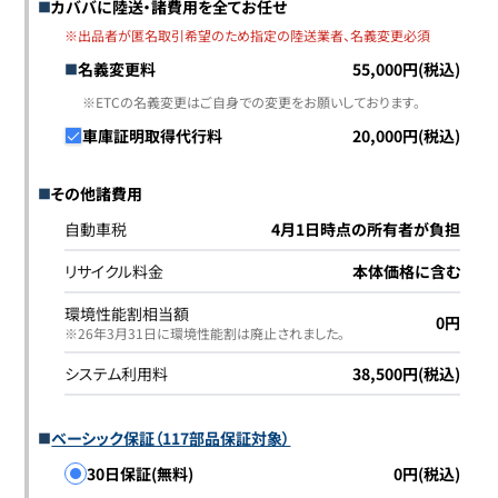
カババに陸送・諸費用を全てお任せ
※出品者が匿名取引希望のため指定の陸送業者、名義変更必須
名義変更料
55,000円(税込)
※ETCの名義変更はご自身での変更をお願いしております。
車庫証明取得代行料
20,000円(税込)
その他諸費用
自動車税
4月1日時点の所有者が負担
リサイクル料金
本体価格に含む
環境性能割相当額
0円
※26年3月31日に環境性能割は廃止されました｡
システム利用料
38,500円(税込)
ベーシック保証（117部品保証対象）
30日保証(無料)
0円(税込)