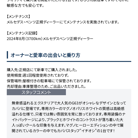
敏感な方でも安心です。

【メンテナンス】

メルセデス・ベンツ正規ディーラーにてメンテナンスを実施されています。

【メンテナンス記録】

2024年8月（3700km）メルセデスベンツ正規ディーラー
オーナーと愛車の出会いと乗り方
購入先:正規店にて新車でご購入されました。

使用頻度:週1回程度使用されておりず。

保管場所:屋根付きの駐車場にて保管されております。

売却理由:車庫整理のため、ご出品いただきました。
スタッフコメント
無骨感溢れるエクステリアで大人気のG63がオシャレなデザインとなって
カババに登場です。専用カラーのマグノオパリスホワイトの質感は高級感
溢れる仕様で、只者では無い雰囲気を常に放っております。専用装備のナ
イトパッケージにより、ブラックとホワイトのコントラストが落ち着いた大
人っぽいクールな印象を与えます。マグノヒーローエディションの中で展
開されているカラーの中でもカババスタッフ”イチオシ”の1台です！