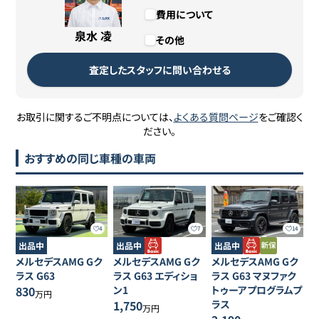
費用について
泉水 凌
その他
査定したスタッフに問い合わせる
お取引に関するご不明点については、
よくある質問ページ
をご確認く
ださい。
おすすめの同じ車種の車両
4
7
14
出品中
出品中
出品中
メルセデスAMG
Gク
メルセデスAMG
Gク
メルセデスAMG
Gク
ラス
G63
ラス
G63 エディショ
ラス
G63 マヌファク
830
ン1
トゥーアプログラムプ
万円
1,750
ラス
万円