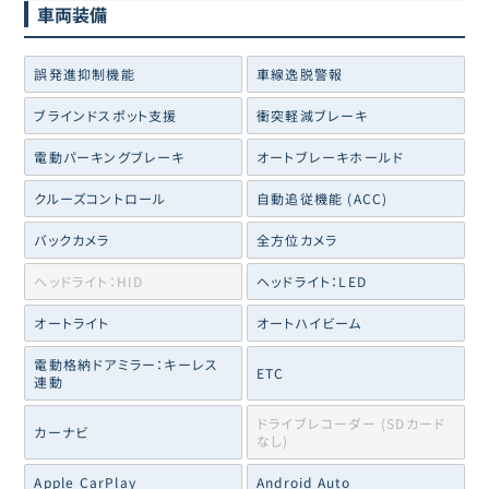
車両装備
誤発進抑制機能
車線逸脱警報
ブラインドスポット支援
衝突軽減ブレーキ
電動パーキングブレーキ
オートブレーキホールド
クルーズコントロール
自動追従機能 (ACC)
バックカメラ
全方位カメラ
ヘッドライト：HID
ヘッドライト：LED
オートライト
オートハイビーム
電動格納ドアミラー：キーレス
ETC
連動
ドライブレコーダー (SDカード
カーナビ
なし)
Apple CarPlay
Android Auto