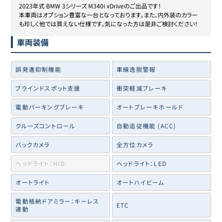
2023年式 BMW 3シリーズ M340i xDriveのご出品です！

本車両はオプション豊富な一台となっております。また、内外装のカラー
も珍しく他では買えない仕様です。気になった方は是非ご検討ください！
車両装備
誤発進抑制機能
車線逸脱警報
ブラインドスポット支援
衝突軽減ブレーキ
電動パーキングブレーキ
オートブレーキホールド
クルーズコントロール
自動追従機能 (ACC)
バックカメラ
全方位カメラ
ヘッドライト：HID
ヘッドライト：LED
オートライト
オートハイビーム
電動格納ドアミラー：キーレス
ETC
連動