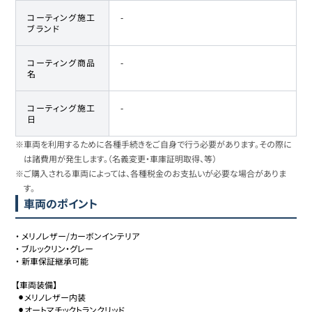
コーティング施工
-
ブランド
コーティング商品
-
名
コーティング施工
-
日
※車両を利用するために各種手続きをご自身で行う必要があります。その際に
は諸費用が発生します。（名義変更・車庫証明取得、等）
※ご購入される車両によっては、各種税金のお支払いが必要な場合がありま
す。
車両のポイント
・
メリノレザー/カーボンインテリア
・
ブルックリン・グレー
・
新車保証継承可能
【車両装備】

 ⚫︎メリノレザー内装

 ⚫︎オートマチックトランクリッド
