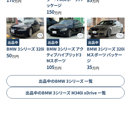
170
85
万円
万円
ッケージ
150
万円
3
7
12
出品中
出品中
出品中
BMW
3シリーズ
320i
BMW
3シリーズ
アク
BMW
3シリーズ
320i
50
ティブハイブリッド3
Mスポーツ パッケー
万円
Mスポーツ
ジ
105
35
万円
万円
出品中の
BMW
3シリーズ
一覧
出品中の
BMW
3シリーズ
M340i xDrive
一覧