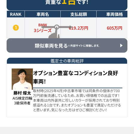
貴重な
です！
RANK
車両名
支払総額
車両価格
BMW
619.2万円
605
万円
3シリーズ
類似車両を見る
※外部サイトに移動します。
鑑定士の車両総評
オプション豊富なコンディション良好
車両！
取材時(2025年4月)中古車市場では同条件の個体が700
藤村 燦太
万円前後流通しているため、お買い得価格での出品です！
AIS検定四輪

本車両は内外装共に珍しいカラーが採用されており特別
3級保持者
感溢れる1台です。またオプションも豊富で満足いただける
と思います。気になった方はぜひご検討ください！