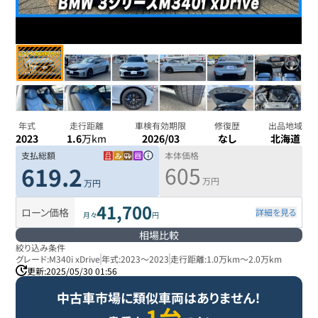
年式
走行距離
車検有効期限
修復歴
出品地域
2023
1.6
万km
2026/03
なし
北海道
支払総額
本体価格
605
619.2
万円
万円
41,700
ローン価格
詳細を見る
月々
円
相場比較
絞り込み条件
グレード:
M340i xDrive
年式:
2023
～
2023
走行距離:
1.0万km
～
2.0万km
更新:
2025/05/30 01:56
中古車市場に類似車両はありません！
1台