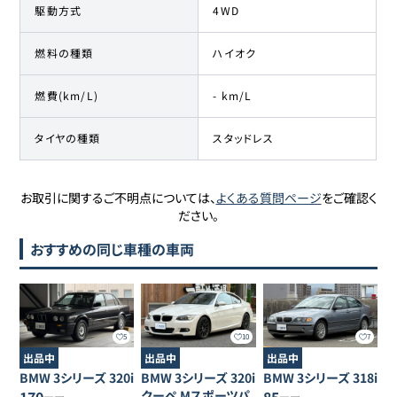
駆動方式
4WD
燃料の種類
ハイオク
燃費(km/L)
- km/L
タイヤの種類
スタッドレス
お取引に関するご不明点については、
よくある質問ページ
をご確認く
ださい。
おすすめの同じ車種の車両
5
10
7
出品中
出品中
出品中
BMW
3シリーズ
320i
BMW
3シリーズ
320i
BMW
3シリーズ
318i
クーペ Mスポーツパ