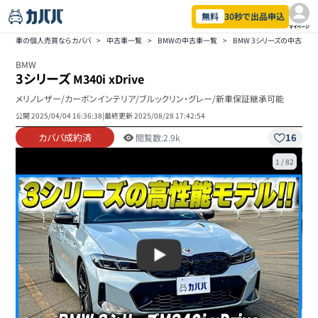
無料
30秒で出品申込
マイページ
車の個人売買ならカババ
>
中古車一覧
>
BMWの中古車一覧
>
BMW 3シリーズの中古車一
BMW
3シリーズ
M340i xDrive
メリノレザー/カーボンインテリア/ブルックリン・グレー/新車保証継承可能
公開
2025/04/04 16:36:38
|
最終更新
2025/08/28 17:42:54
カババ成約済
16
閲覧数:
2.9k
1
/
82