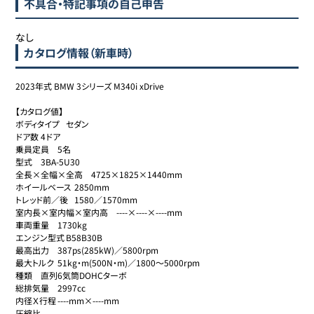
不具合・特記事項の自己申告
なし
カタログ情報（新車時）
2023年式 BMW 3シリーズ M340i xDrive

【カタログ値】

ボディタイプ	セダン

ドア数	4ドア

乗員定員	5名

型式	3BA-5U30

全長×全幅×全高	4725×1825×1440mm

ホイールベース	2850mm

トレッド前／後	1580／1570mm

室内長×室内幅×室内高	----×----×----mm

車両重量	1730kg

エンジン型式	B58B30B

最高出力	387ps(285kW)／5800rpm

最大トルク	51kg・m(500N・m)／1800～5000rpm

種類	直列6気筒DOHCターボ

総排気量	2997cc

内径Ｘ行程	----mm×----mm

圧縮比	----
