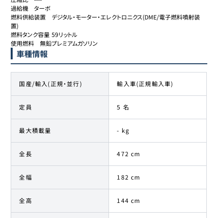
過給機	ターボ

燃料供給装置	デジタル・モーター・エレクトロニクス(DME/電子燃料噴射装
置)

燃料タンク容量	59リットル

使用燃料	無鉛プレミアムガソリン
車種情報
国産/輸入(正規・並行)
輸入車(正規輸入車)
定員
5 名
最大積載量
- kg
全長
472 cm
全幅
182 cm
全高
144 cm