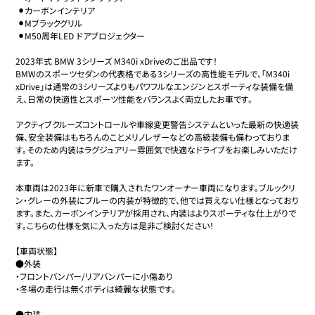
 ⚫︎カーボンインテリア

 ⚫︎Mブラックグリル

 ⚫︎M50周年LED ドアプロジェクター 

2023年式 BMW 3シリーズ M340i xDriveのご出品です！

BMWのスポーツセダンの代表格である3シリーズの高性能モデルで、「M340i 
xDrive」は通常の3シリーズよりもパワフルなエンジンとスポーティな装備を備
え、日常の快適性とスポーツ性能をバランスよく両立したお車です。

アクティブクルーズコントロールや車線変更警告システムといった最新の快適装
備、安全装備はもちろんのことメリノレザーなどの高級装備も備わっておりま
す。そのため内装はラグジュアリー雰囲気で快適なドライブをお楽しみいただけ
ます。

本車両は2023年に新車で購入されたワンオーナー車両になります。ブルックリ
ン・グレーの外装にブルーの内装が特徴的で、他では買えない仕様となっており
ます。また、カーボンインテリアが採用され、内装はよりスポーティな仕上がりで
す。こちらの仕様を気に入った方は是非ご検討ください！

【車両状態】

●外装

・フロントバンパー/リアバンパーに小傷あり

・冬場の走行は無くボディは綺麗な状態です。

●内装
