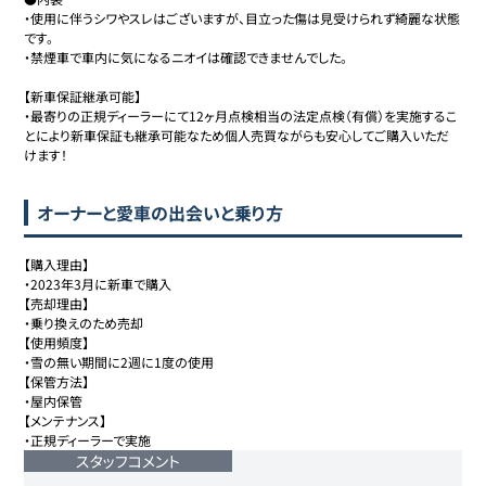
・使用に伴うシワやスレはございますが、目立った傷は見受けられず綺麗な状態
です。

・禁煙車で車内に気になるニオイは確認できませんでした。

【新車保証継承可能】

・最寄りの正規ディーラーにて12ヶ月点検相当の法定点検（有償）を実施するこ
とにより新車保証も継承可能なため個人売買ながらも安心してご購入いただ
けます！
オーナーと愛車の出会いと乗り方
【購入理由】

・2023年3月に新車で購入

【売却理由】

・乗り換えのため売却

【使用頻度】

・雪の無い期間に2週に1度の使用

【保管方法】

・屋内保管

【メンテナンス】

・正規ディーラーで実施
スタッフコメント