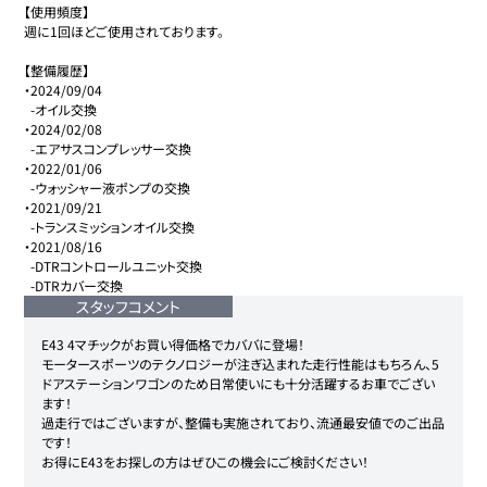
【使用頻度】 

週に1回ほどご使用されております。

【整備履歴】

・2024/09/04

  -オイル交換

・2024/02/08

  -エアサスコンプレッサー交換

・2022/01/06

  -ウォッシャー液ポンプの交換

・2021/09/21

  -トランスミッションオイル交換

・2021/08/16

  -DTRコントロールユニット交換

  -DTRカバー交換
スタッフコメント
E43 4マチックがお買い得価格でカババに登場！

モータースポーツのテクノロジーが注ぎ込まれた走行性能はもちろん、5
ドアステーションワゴンのため日常使いにも十分活躍するお車でござい
ます！

過走行ではございますが、整備も実施されており、流通最安値でのご出品
です！

お得にE43をお探しの方はぜひこの機会にご検討ください！