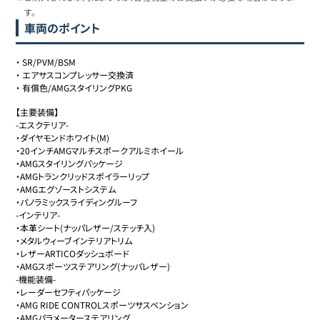
す。
車両のポイント
・
SR/PVM/BSM
・
エアサスコンプレッサー交換済
・
有償色/AMGスタイリングPKG
【主要装備】

-エスクテリア-

・ダイヤモンドホワイト(M)

・20インチAMGマルチスポークアルミホイール

・AMGスタイリングパッケージ

・AMGトランクリッドスポイラーリップ

・AMGエグゾーストシステム

・パノラミックスライディングルーフ

-インテリア-

・本革シート(ナッパレザー/ステッチ入)

・メタルウィーブインテリアトリム

・レザーARTICOダッシュボード

・AMGスポーツステアリング(ナッパレザー)

-機能装備-

・レーダーセフティパッケージ

・AMG RIDE CONTROLスポーツサスペンション

・AMGパラメーターステアリング
