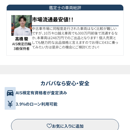
鑑定士の車両総評
市場流通最安値！！
中古車市場に同程度走行された車両はなく比較が難しい
ですが、10万キロ越え車両でも300万円前後で流通するな
か、本車両は248万円でのご出品となります！ 個人売買と
高橋 駿
しても魅力的な出品価格と言えますのでお得にE43に乗っ
AIS検定四輪

てみたい方は是非この機会にご検討ください！
3級保持者
カババなら安心・安全
AIS検定有資格者が査定済み
3.9%のローン利用可能
お気に入りに追加