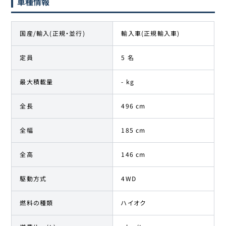
車種情報
国産/輸入(正規・並行)
輸入車(正規輸入車)
定員
5 名
最大積載量
- kg
全長
496 cm
全幅
185 cm
全高
146 cm
駆動方式
4WD
燃料の種類
ハイオク