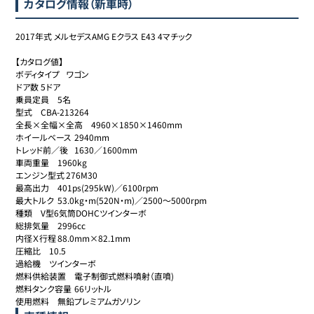
カタログ情報（新車時）
2017年式 メルセデスAMG Eクラス E43 4マチック

【カタログ値】

ボディタイプ	ワゴン

ドア数	5ドア

乗員定員	5名

型式	CBA-213264

全長×全幅×全高	4960×1850×1460mm

ホイールベース	2940mm

トレッド前／後	1630／1600mm

車両重量	1960kg

エンジン型式	276M30

最高出力	401ps(295kW)／6100rpm

最大トルク	53.0kg・m(520N・m)／2500～5000rpm

種類	V型6気筒DOHCツインターボ

総排気量	2996cc

内径Ｘ行程	88.0mm×82.1mm

圧縮比	10.5

過給機	ツインターボ

燃料供給装置	電子制御式燃料噴射（直噴)

燃料タンク容量	66リットル

使用燃料	無鉛プレミアムガソリン