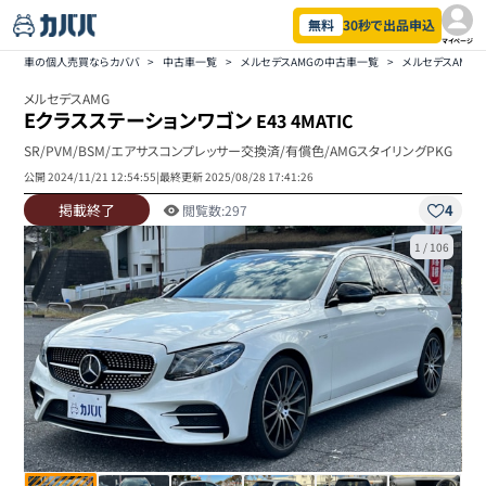
無料
30秒で出品申込
マイページ
車の個人売買ならカババ
>
中古車一覧
>
メルセデスAMGの中古車一覧
>
メルセデスAMG
メルセデスAMG
Eクラスステーションワゴン
E43 4MATIC
SR/PVM/BSM/エアサスコンプレッサー交換済/有償色/AMGスタイリングPKG
公開
2024/11/21 12:54:55
|
最終更新
2025/08/28 17:41:26
掲載終了
4
閲覧数:
297
1
/
106