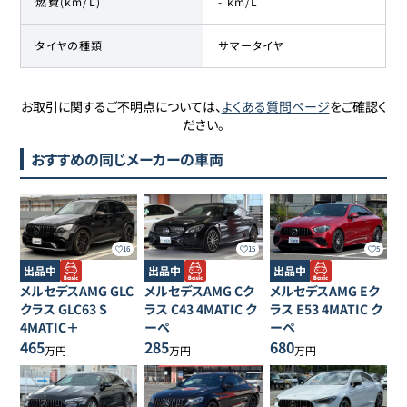
燃費(km/L)
- km/L
タイヤの種類
サマータイヤ
お取引に関するご不明点については、
よくある質問ページ
をご確認く
ださい。
おすすめの同じメーカーの車両
16
15
5
出品中
出品中
出品中
メルセデスAMG
GLC
メルセデスAMG
Cク
メルセデスAMG
Eク
クラス
GLC63 S
ラス
C43 4MATIC ク
ラス
E53 4MATIC ク
4MATIC＋
ーペ
ーペ
465
285
680
万円
万円
万円