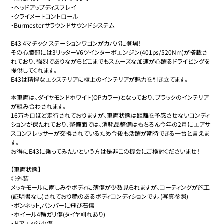
・ヘッドアップディスプレイ

・クライメートコントロール

・Burmesterサラウンドサウンドシステム

E43 4マチック ステーションワゴンがカババに登場！

その心臓部には3リッターV6ツインターボエンジン(401ps/520Nm)が搭載さ
れており、強烈でありながらどこまでもスムーズな加速が心躍るドライビングを
提供してくれます。

E43は精悍なエクステリアに極上のインテリアが魅力を引き立てます。

本車両は、ダイヤモンドホワイト(OPカラー)となっており、ブラックのインテリア
が組み合わされます。

16万キロほど走行されておりますが、車両状態は距離を予感させないコンディ
ションが保たれており、整備面では、消耗品整備はもちろん今年の2月にエアサ
スコンプレッサーが交換されているため今後も活躍が期待できる一台と言えま
す。

お得にE43に乗ってみたいという方は是非この機会にご検討くださいませ！

【車両状態】

◎外装

メッキモールに雨しみやボディに薄傷が少数見られますが、コーティングが施工
(証明書なし)されており艶のあるボディコンディションです。(写真参照)

・ボンネット,バンパーに飛び石傷

・ホイール4輪ガリ傷(タイヤ削れあり)

・ドアエッジ小傷
