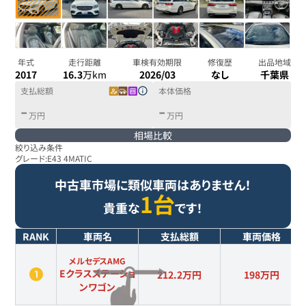
年式
走行距離
車検有効期限
修復歴
出品地域
2017
16.3
万km
2026/03
なし
千葉県
支払総額
本体価格
-
-
万円
万円
相場比較
絞り込み条件
グレード:
E43 4MATIC
中古車市場に類似車両はありません！
1台
貴重な
です！
RANK
車両名
支払総額
車両価格
メルセデスAMG
Eクラスステーショ
212.2万円
198
万円
ンワゴン