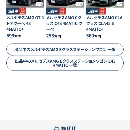
13
14
5
出品中
出品中
出品中
メルセデスAMG
GT 4
メルセデスAMG
Cク
メルセデスAMG
CLA
ドアクーペ
43
ラス
C43 4MATIC ク
クラス
CLA45 S
4MATIC+
ーペ
4MATIC+
599
258
560
万円
万円
万円
出品中の
メルセデスAMG
Eクラスステーションワゴン
一覧
出品中の
メルセデスAMG
Eクラスステーションワゴン
E43
4MATIC
一覧