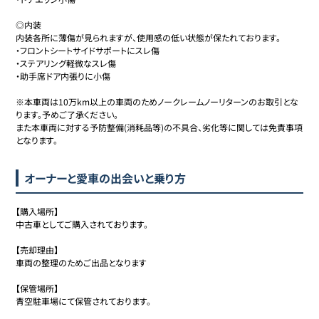
◎内装

内装各所に薄傷が見られますが、使用感の低い状態が保たれております。

・フロントシートサイドサポートにスレ傷

・ステアリング軽微なスレ傷

・助手席ドア内張りに小傷

※本車両は10万km以上の車両のためノークレームノーリターンのお取引とな
ります。予めご了承ください。

また本車両に対する予防整備(消耗品等)の不具合、劣化等に関しては免責事項
となります。
オーナーと愛車の出会いと乗り方
【購入場所】 

中古車としてご購入されております。

【売却理由】 

車両の整理のためご出品となります

【保管場所】 

青空駐車場にて保管されております。
