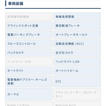
車両装備
誤発進抑制機能
車線逸脱警報
ブラインドスポット支援
衝突軽減ブレーキ
電動パーキングブレーキ
オートブレーキホールド
クルーズコントロール
自動追従機能 (ACC)
バックカメラ
全方位カメラ
ヘッドライト：HID
ヘッドライト：LED
オートライト
オートハイビーム
電動格納ドアミラー：キーレス
ETC
連動
ドライブレコーダー (SDカード
カーナビ
なし)
Apple CarPlay
Android Auto