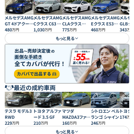
SOLD
SOLD
SOLD
SOLD
SOLD
メルセデスAMG
メルセデスAMG
メルセデスAMG
メルセデスAMG
メルセデ
GT 4ドアクーペ
Cクラス C63 S
Eクラス E53
CLAクラス
GLBク
43 4MATIC+
480
Eパフォーマン
1,030
4MATIC＋ クー
460
CLA45 S
775
GLB35
343
万円
万円
万円
万円
万円
ス
ペ
4MATIC+
4MATI
もっと見る
最近の成約車両
SOLD
SOLD
SOLD
SOLD
SOLD
テスラ モデル3
トヨタ アルファ
マツダ
シトロエン ベル
トヨタ 
RWD
ード 3.5 GF
MAZDA3ファス
ランゴ シャイン
174
万円
229
210
トバック 20S プ
160
246
万円
万円
万円
万円
ロアクティブ
もっと見る