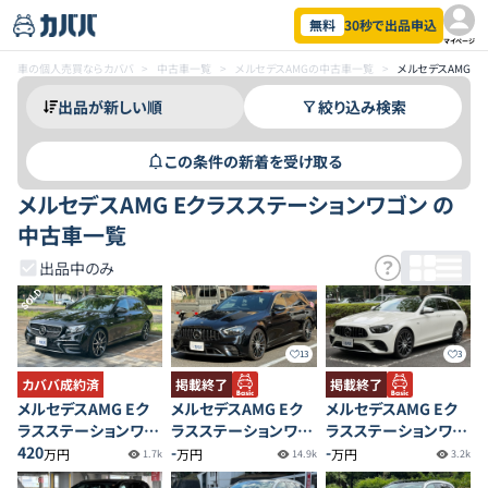
無料
30秒で出品申込
マイページ
車の個人売買ならカババ
>
中古車一覧
>
メルセデスAMGの中古車一覧
>
メルセデスAMG 
絞り込み検索
この条件の新着を受け取る
メルセデスAMG Eクラスステーションワゴン の
中古車一覧
出品中のみ
SOLD
13
3
カババ成約済
掲載終了
掲載終了
メルセデスAMG Eク
メルセデスAMG Eク
メルセデスAMG Eク
ラスステーションワゴ
ラスステーションワゴ
ラスステーションワゴ
ン E53 4MATIC＋
420
ン E53 4MATIC＋
-
ン E53 4MATIC＋
-
万円
万円
万円
1.7k
14.9k
3.2k