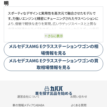
明
スポーティなデザインと実用性を高次元で融合させたモデルで
す。力強いエンジンと精密にチューニングされたサスペンションに
より、俊敏で軽快な走りを実現。広いラゲッジスペースと上質な
内装が快適なドライブをサポートし、ファミリーからスポーツ走行
まで幅広く対応します。洗練されたボディラインは存在感があり
さらに表示
つつも機能的で、毎日の移動をスタイリッシュに彩ります。
メルセデスAMG
Eクラスステーションワゴン
の相
場情報を見る
メルセデスAMG
Eクラスステーションワゴン
の買
取相場情報を見る
車を探す
出品を始める
運営会社について
お問い合わせ
車の情報メディアCABABA
よくある質問