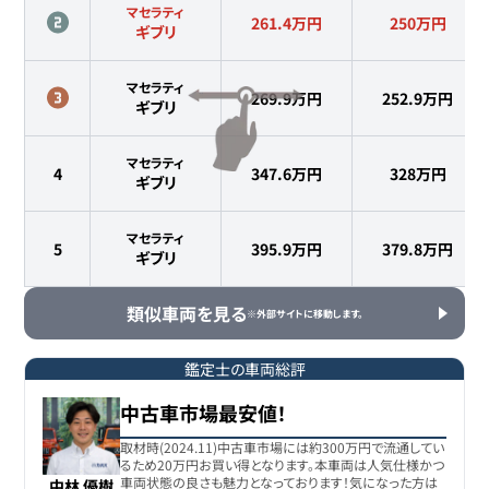
マセラティ
261.4万円
250
万円
ギブリ
マセラティ
269.9万円
252.9
万円
ギブリ
マセラティ
4
347.6万円
328
万円
ギブリ
マセラティ
5
395.9万円
379.8
万円
ギブリ
類似車両を見る
※外部サイトに移動します。
鑑定士の車両総評
中古車市場最安値！
取材時(2024.11)中古車市場には約300万円で流通してい
るため20万円お買い得となります。本車両は人気仕様かつ
車両状態の良さも魅力となっております！気になった方は
中林 優樹