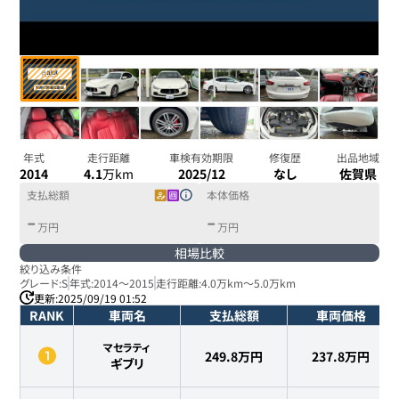
年式
走行距離
車検有効期限
修復歴
出品地域
2014
4.1
万km
2025/12
なし
佐賀県
支払総額
本体価格
-
-
万円
万円
相場比較
絞り込み条件
グレード:
S
年式:
2014
～
2015
走行距離:
4.0万km
～
5.0万km
更新:
2025/09/19 01:52
RANK
車両名
支払総額
車両価格
マセラティ
249.8万円
237.8
万円
ギブリ