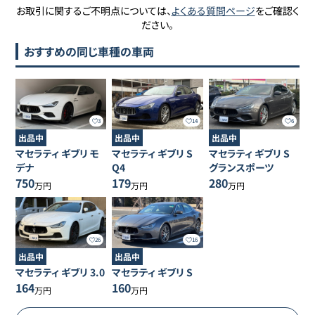
お取引に関するご不明点については、
よくある質問ページ
をご確認く
ださい。
おすすめの同じ車種の車両
3
14
6
出品中
出品中
出品中
マセラティ
ギブリ
モ
マセラティ
ギブリ
S
マセラティ
ギブリ
S
デナ
Q4
グランスポーツ
750
179
280
万円
万円
万円
26
16
出品中
出品中
マセラティ
ギブリ
3.0
マセラティ
ギブリ
S
164
160
万円
万円