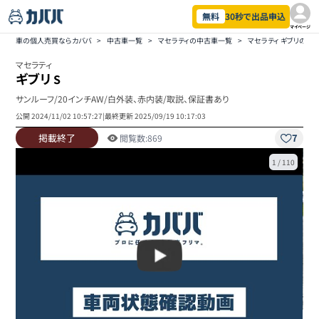
無料
30秒で出品申込
マイページ
車の個人売買ならカババ
>
中古車一覧
>
マセラティの中古車一覧
>
マセラティ ギブリの中
マセラティ
ギブリ
S
サンルーフ/20インチAW/白外装、赤内装/取説、保証書あり
公開
2024/11/02 10:57:27
|
最終更新
2025/09/19 10:17:03
掲載終了
7
閲覧数:
869
1
/
110