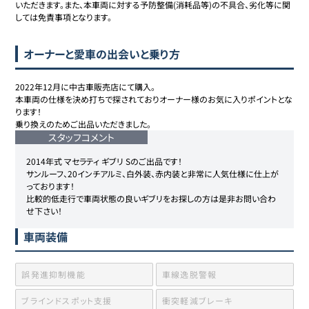
いただきます。また、本車両に対する予防整備(消耗品等)の不具合、劣化等に関
しては免責事項となります。
オーナーと愛車の出会いと乗り方
2022年12月に中古車販売店にて購入。

本車両の仕様を決め打ちで探されておりオーナー様のお気に入りポイントとな
ります！

乗り換えのためご出品いただきました。
スタッフコメント
2014年式 マセラティ ギブリ Sのご出品です！

サンルーフ、20インチアルミ、白外装、赤内装と非常に人気仕様に仕上が
っております！

比較的低走行で車両状態の良いギブリをお探しの方は是非お問い合わ
せ下さい！
車両装備
誤発進抑制機能
車線逸脱警報
ブラインドスポット支援
衝突軽減ブレーキ