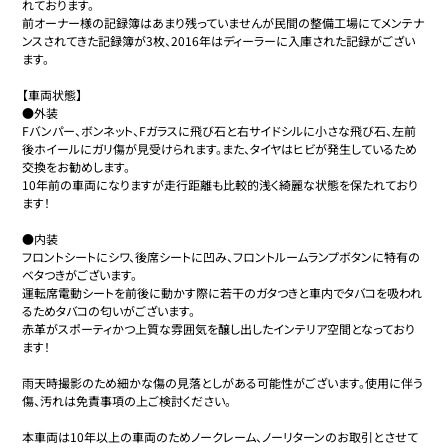
れております。

前オーナー様の記録簿はあまり残っていませんが民間の整備工場にてメンテナ
ンスされてきた記録簿が3枚、2016年はディーラーに入庫された記録がござい
ます。

【車両状態】

●外装

Fバンパー、ボンネット、Fガラスに飛び石と右サイドシルに小さな飛び石、左前
後ホイールにガリ傷が見受けられます。また、タイヤはヒビが発生しているため
交換をお勧めします。

10年前の車両になりますが走行距離も比較的浅く綺麗な状態を保たれており
ます！

●内装

フロントシートにシワ、後席シートに凹み、フロントルームランプボタンに特有の
ベタつきがございます。

運転席電動シートを前後に動かす際に若干のガタつきと車内でタバコを吸われ
るためタバコの匂いがございます。

赤革がスポーティかつ上質な雰囲気を醸し出したインテリア空間となっており
ます！

雨天時撮影のため細かな傷の見落としがある可能性がございます。使用に伴う
傷、汚れは免責事項の上ご検討ください。

本車両は10年以上の車両のためノークレーム、ノーリターンのお取引とさせて