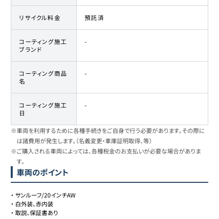
リサイクル料金
預託済
コーティング施工
-
ブランド
コーティング商品
-
名
コーティング施工
-
日
※車両を利用するために各種手続きをご自身で行う必要があります。その際に
は諸費用が発生します。（名義変更・車庫証明取得、等）
※ご購入される車両によっては、各種税金のお支払いが必要な場合がありま
す。
車両のポイント
・
サンルーフ/20インチAW
・
白外装、赤内装
・
取説、保証書あり