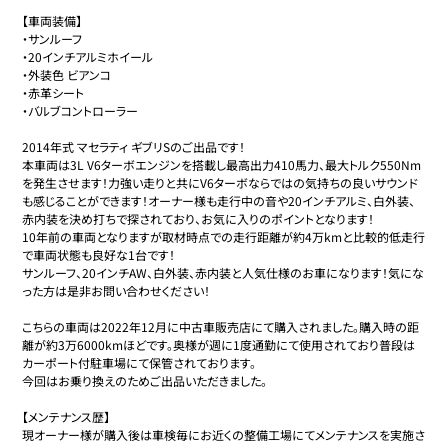
【車両装備】

・サンルーフ

・20インチアルミホイール

・外装色 ビアンコ

・赤革シート

・バルブコントローラー

2014年式 マセラティ ギブリSのご出品です！

本車両は3L V6ターボエンジンを搭載し最高出力410馬力、最大トルク550Nm
を発生させます！力強い走りと共にV6ターボならではの気持ちの良いサウンド
も感じることができます！オーナー様も走行中の音や20インチアルミ、白外装、
赤内装を決め打ちで探されており、お気に入りのポイントとなります！

10年前の車両となりますが取材時点での走行距離が約4万kmと比較的低走行
で車両状態も良好な1台です！

サンルーフ、20インチAW、白外装、赤内装と人気仕様のお車になります！気にな
った方は是非お問い合わせください！

こちらの車両は2022年12月に中古車販売店にて購入されました。購入時の距
離が約3万6000kmほどです。奥様が週に1度通勤にて使用されており普段は
カーポート付駐車場にて保管されております。

今回はお乗り換えのためご出品いただきました。

【メンテナンス歴】

現オーナー様が購入後は車検毎にお近くの整備工場にてメンテナンスを実施さ