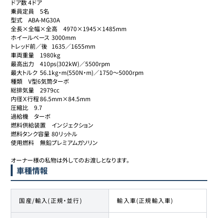
ドア数	4ドア

乗員定員	5名

型式	ABA-MG30A

全長×全幅×全高	4970×1945×1485mm

ホイールベース	3000mm

トレッド前／後	1635／1655mm

車両重量	1980kg

最高出力	410ps(302kW)／5500rpm

最大トルク	56.1kg・m(550N・m)／1750～5000rpm

種類	V型6気筒ターボ

総排気量	2979cc

内径Ｘ行程	86.5mm×84.5mm

圧縮比	9.7

過給機	ターボ

燃料供給装置	インジェクション

燃料タンク容量	80リットル

使用燃料	無鉛プレミアムガソリン

オーナー様の私物は外してのお渡しとなります。
車種情報
国産/輸入(正規・並行)
輸入車(正規輸入車)