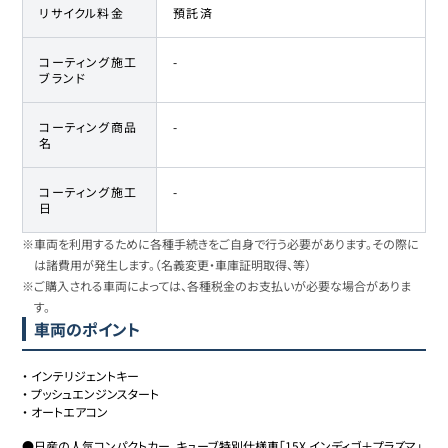
リサイクル料金
預託済
コーティング施工
-
ブランド
コーティング商品
-
名
コーティング施工
-
日
※車両を利用するために各種手続きをご自身で行う必要があります。その際に
は諸費用が発生します。（名義変更・車庫証明取得、等）
※ご購入される車両によっては、各種税金のお支払いが必要な場合がありま
す。
車両のポイント
・
インテリジェントキー
・
プッシュエンジンスタート
・
オートエアコン
●日産の人気コンパクトカー、キューブ特別仕様車「15X インディゴ＋プラズマ」