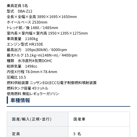
乗員定員 5名

型式	DBA-Z12

全長×全幅×全高 3890×1695×1650mm

ホイールベース 2530mm

トレッド前／後 1480／1485mm

室内長×室内幅×室内高 1950×1395×1275mm

車両重量	1180kg

エンジン型式 HR15DE

最高出力	109ps(80kW)／6000rpm

最大トルク 15.1kg・m(148N・m)／4400rpm

種類	水冷直列4気筒DOHC

総排気量	1498cc

内径Ｘ行程 78.0mm×78.4mm

圧縮比 10.5

燃料供給装置 ニッサンEGI(ECCS)電子制御燃料噴射装置

燃料タンク容量 45リットル

使用燃料 無鉛レギュラーガソリン
車種情報
国産/輸入(正規・並行)
国産車
定員
5 名