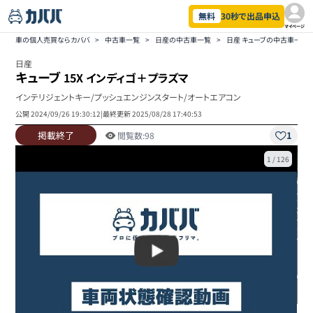
無料
30秒で出品申込
マイページ
車の個人売買ならカババ
>
中古車一覧
>
日産の中古車一覧
>
日産 キューブの中古車一覧
日産
キューブ
15X インディゴ＋プラズマ
インテリジェントキー/プッシュエンジンスタート/オートエアコン
公開
2024/09/26 19:30:12
|
最終更新
2025/08/28 17:40:53
掲載終了
1
閲覧数:
98
1
/
126