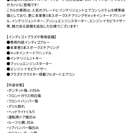
がカババに登場です！

こちらの車両は、人気のグレードにインテリジェントエアコンシステムを標準装
備としており、更に本革巻3本スポークステアリングやメッキインナードアハンド
ル、インテリジェントキー、プッシュエンジンスターター、エンジンイモビライザー
等、魅力ある装備を追加した仕様でございます！

【インディゴ＋プラズマ専用装備】

●専用内装インディゴブルー

●本革巻3本スポークステアリング

●メッキインナードアハンドル

●インテリジェントキー

●プッシュエンジンスターター

●エンジンイモビライザー

●プラズマクラスター搭載フルオートエアコン

【外装状態】

・ボンネット傷、小凹み

・フロントガラス飛石傷

・フロントバンパー傷

・グリル割れ

・ヘッドライトくもり

・運転席ドア傷凹み

・ルーフ小錆、凹み

・リアバンパー傷凹み

・左Fフェンダー小錆
