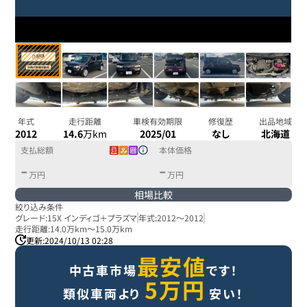
年式
走行距離
車検有効期限
修復歴
出品地域
2012
14.6
万km
2025/01
なし
北海道
支払総額
本体価格
-
-
万円
万円
相場比較
絞り込み条件
グレード:
15X インディゴ＋プラズマ
年式:
2012
～
2012
走行距離:
14.0万km
～
15.0万km
更新:
2024/10/13 02:28
最安値
中古車市場
です！
5
万円
類似車両より
安い！