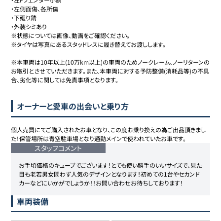
・左側面傷、各所傷

・下廻り錆

・外装シミあり

※状態については画像、動画をご確認ください。

※タイヤは写真にあるスタッドレスに履き替えてお渡しします。

※本車両は10年以上(10万km以上)の車両のためノークレーム、ノーリターンの
お取引とさせていただきます。また、本車両に対する予防整備(消耗品等)の不具
合、劣化等に関しては免責事項となります。
オーナーと愛車の出会いと乗り方
個人売買にてご購入されたお車となり、この度お乗り換えの為ご出品頂きまし
た！保管場所は青空駐車場となり通勤メインで使われていたお車です。
スタッフコメント
お手頃価格のキューブでございます！とても使い勝手のいいサイズで、見た
目も老若男女問わず人気のデザインとなります！初めての1台やセカンド
カーなどにいかがでしょうか！！お問い合わせお待ちしております！
車両装備