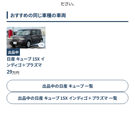
ださい。
おすすめの同じ車種の車両
6
出品中
日産
キューブ
15X イ
ンディゴ＋プラズマ
29
万円
出品中の
日産
キューブ
一覧
出品中の
日産
キューブ
15X インディゴ＋プラズマ
一覧