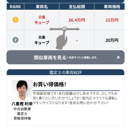
RANK
車両名
支払総額
車両価格
日産
26.4万円
15
万円
キューブ
日産
-
20
万円
キューブ
類似車両を見る
※外部サイトに移動します。
鑑定士の車両総評
お買い得価格！
市場最安値です！走行距離は少し多めですが、少しでもお
安く乗りたい方いかがでしょうか！室内広々でとても運転し
やすいサイズとなります！是非お問い合わせ下さい！
八重樫 利幸
中古自動車

査定士

資格保持者