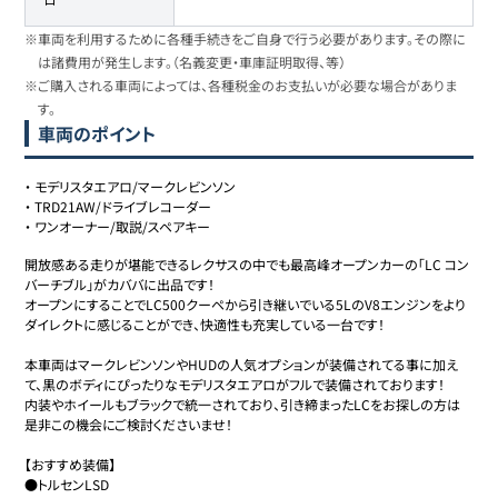
※車両を利用するために各種手続きをご自身で行う必要があります。その際に
は諸費用が発生します。（名義変更・車庫証明取得、等）
※ご購入される車両によっては、各種税金のお支払いが必要な場合がありま
す。
車両のポイント
・
モデリスタエアロ/マークレビンソン
・
TRD21AW/ドライブレコーダー
・
ワンオーナー/取説/スペアキー
開放感ある走りが堪能できるレクサスの中でも最高峰オープンカーの「LC コン
バーチブル」がカババに出品です！

オープンにすることでLC500クーペから引き継いでいる5LのV8エンジンをより
ダイレクトに感じることができ、快適性も充実している一台です！

本車両はマークレビンソンやHUDの人気オプションが装備されてる事に加え
て、黒のボディにぴったりなモデリスタエアロがフルで装備されております！

内装やホイールもブラックで統一されており、引き締まったLCをお探しの方は
是非この機会にご検討くださいませ！

【おすすめ装備】

●トルセンLSD
