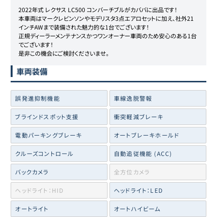
2022年式 レクサス LC500 コンバーチブルがカババに出品です！

本車両はマークレビンソンやモデリスタ3点エアロセットに加え、社外21
インチAWまで装備された魅力的な1台でございます！

正規ディーラーメンテナンスかつワンオーナー車両のため安心のある1台
でございます！

是非この機会にご検討くださいませ。
車両装備
誤発進抑制機能
車線逸脱警報
ブラインドスポット支援
衝突軽減ブレーキ
電動パーキングブレーキ
オートブレーキホールド
クルーズコントロール
自動追従機能 (ACC)
バックカメラ
全方位カメラ
ヘッドライト：HID
ヘッドライト：LED
オートライト
オートハイビーム