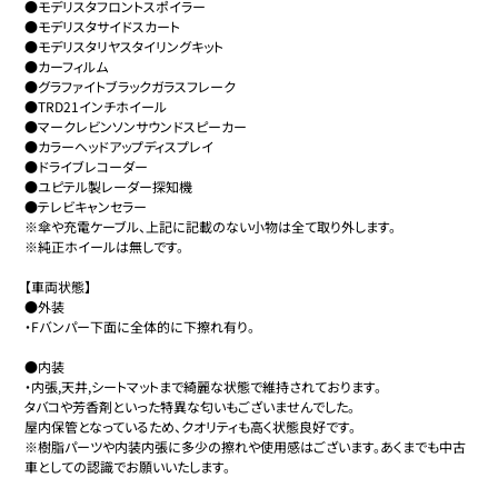
●モデリスタフロントスポイラー

●モデリスタサイドスカート

●モデリスタリヤスタイリングキット

●カーフィルム

●グラファイトブラックガラスフレーク

●TRD21インチホイール

●マークレビンソンサウンドスピーカー

●カラーヘッドアップディスプレイ

●ドライブレコーダー

●ユピテル製レーダー探知機

●テレビキャンセラー

※傘や充電ケーブル、上記に記載のない小物は全て取り外します。

※純正ホイールは無しです。

【車両状態】

●外装

・Fバンパー下面に全体的に下擦れ有り。

●内装

・内張,天井,シートマットまで綺麗な状態で維持されております。

タバコや芳香剤といった特異な匂いもございませんでした。

屋内保管となっているため、クオリティも高く状態良好です。

※樹脂パーツや内装内張に多少の擦れや使用感はございます。あくまでも中古
車としての認識でお願いいたします。
