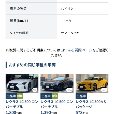
燃料の種類
ハイオク
燃費(km/L)
- km/L
タイヤの種類
サマータイヤ
お取引に関するご不明点については、
よくある質問ページ
をご確認く
ださい。
おすすめの同じ車種の車両
8
11
14
出品中
出品中
出品中
レクサス
LC
500 コン
レクサス
LC
500 コン
レクサス
LC
500h S
バーチブル
バーチブル
パッケージ
1,800
1,390
578
万円
万円
万円