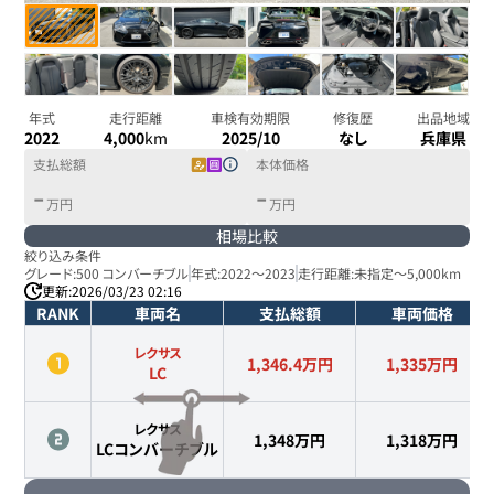
年式
走行距離
車検有効期限
修復歴
出品地域
2022
4,000
km
2025/10
なし
兵庫県
支払総額
本体価格
-
-
万円
万円
相場比較
絞り込み条件
グレード:
500 コンバーチブル
年式:
2022
～
2023
走行距離:
未指定
～
5,000km
更新:
2026/03/23 02:16
RANK
車両名
支払総額
車両価格
レクサス
1,346.4万円
1,335
万円
LC
レクサス
1,348万円
1,318
万円
LCコンバーチブル