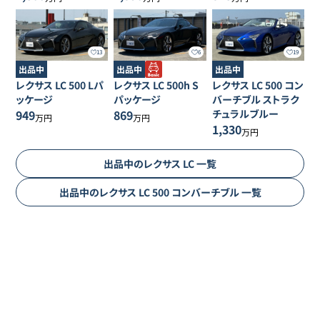
13
6
19
出品中
出品中
出品中
レクサス
LC
500 Lパ
レクサス
LC
500h S
レクサス
LC
500 コン
ッケージ
パッケージ
バーチブル ストラク
949
869
チュラルブルー
万円
万円
1,330
万円
出品中の
レクサス
LC
一覧
出品中の
レクサス
LC
500 コンバーチブル
一覧