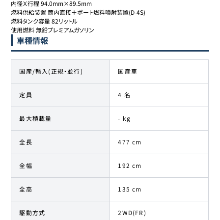
内径Ｘ行程 94.0mm×89.5mm

燃料供給装置 筒内直接＋ポート燃料噴射装置(D-4S)

燃料タンク容量 82リットル

使用燃料 無鉛プレミアムガソリン
車種情報
国産/輸入(正規・並行)
国産車
定員
4 名
最大積載量
- kg
全長
477 cm
全幅
192 cm
全高
135 cm
駆動方式
2WD(FR)