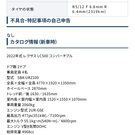
R5/12 F 6.8mm R
タイヤの状態
6.4mm（2319km）
不具合・特記事項の自己申告
なし
カタログ情報（新車時）
2022年式 レクサス LC500 コンバーチブル

ドア数 2ドア

乗員定員 4名

型式	5BA-URZ100

全長×全幅×全高 4770×1920×1350mm

ホイールベース 2870mm

トレッド前／後 1630／1635mm

室内長×室内幅×室内高 1520×1550×1070mm

車両重量 2060kg

エンジン型式 2UR-GSE

最高出力 477ps(351kW)／7100rpm

最大トルク 55.1kg・m(540N・m)／4800rpm

エンジン V型8気筒DOHC

総排気量 4968cc
