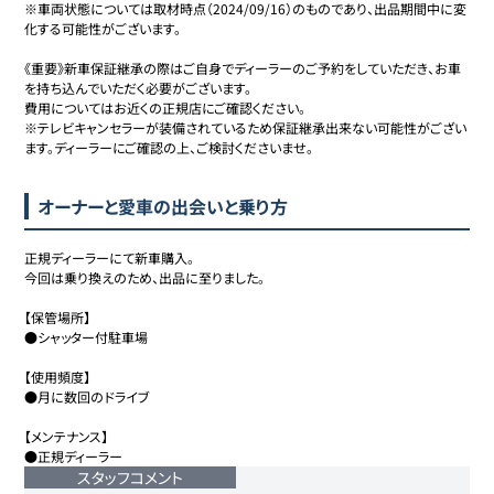
※車両状態については取材時点（2024/09/16）のものであり、出品期間中に変
化する可能性がございます。

《重要》新車保証継承の際はご自身でディーラーのご予約をしていただき、お車
を持ち込んでいただく必要がございます。

費用についてはお近くの正規店にご確認ください。

※テレビキャンセラーが装備されているため保証継承出来ない可能性がござい
ます。ディーラーにご確認の上、ご検討くださいませ。
オーナーと愛車の出会いと乗り方
正規ディーラーにて新車購入。

今回は乗り換えのため、出品に至りました。

【保管場所】

●シャッター付駐車場

【使用頻度】

●月に数回のドライブ

【メンテナンス】

●正規ディーラー
スタッフコメント