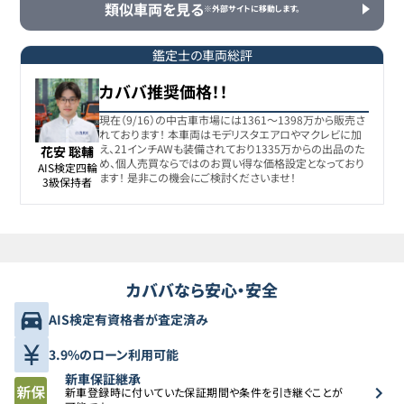
類似車両を見る
※外部サイトに移動します。
鑑定士の車両総評
カババ推奨価格！！
現在（9/16）の中古車市場には1361〜1398万から販売さ
れております！ 本車両はモデリスタエアロやマクレビに加
え、21インチAWも装備されており1335万からの出品のた
花安 聡輔
め、個人売買ならではのお買い得な価格設定となっており
AIS検定四輪

ます！ 是非この機会にご検討くださいませ！
3級保持者
カババなら安心・安全
AIS検定有資格者が査定済み
3.9%のローン利用可能
新車保証継承
新車登録時に付いていた保証期間や条件を引き継ぐことが