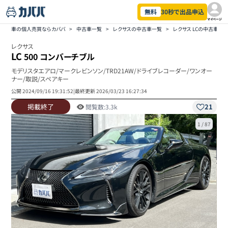
無料
30秒で出品申込
マイページ
車の個人売買ならカババ
>
中古車一覧
>
レクサスの中古車一覧
>
レクサス LCの中古車一
レクサス
LC
500 コンバーチブル
モデリスタエアロ/マークレビンソン/TRD21AW/ドライブレコーダー/ワンオー
ナー/取説/スペアキー
公開
2024/09/16 19:31:52
|
最終更新
2026/03/23 16:27:34
掲載終了
21
閲覧数:
3.3k
1
/
87