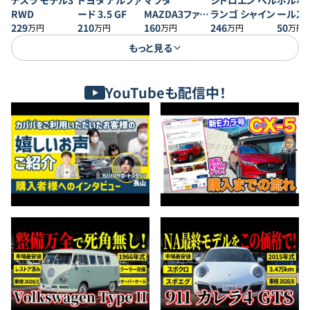
テスラ モデル3
トヨタ アルファ
マツダ
シトロエン ベル
ボルボ 
RWD
ード 3.5 GF
MAZDA3ファス
ランゴ シャイン
ールス
229
210
トバック 20S プ
160
246
50
万円
万円
万円
万円
万円
ロアクティブ
もっと見る
YouTubeも配信中！