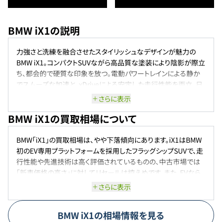
BMW iX1の説明
力強さと洗練を融合させたスタイリッシュなデザインが魅力の
BMW iX1。コンパクトSUVながら高品質な塗装により陰影が際立
ち、都会的で硬質な印象を放つ。電動パワートレインによる静か
でスムーズな加速と、xDriveによる安定した走行性能を両立。日
常の使いやすさと電動モビリティの楽しさを兼ね備えた一台で、
さらに表示
ゼロエミッションながらBMWらしい俊敏なドライビングを実現し
BMW iX1の買取相場について
ている。
BMW「iX1」の買取相場は、やや下落傾向にあります。iX1はBMW
初のEV専用プラットフォームを採用したフラッグシップSUVで、走
行性能や先進技術は高く評価されているものの、中古市場では
「新車価格の高さ」に対してリセールは控えめです。また、EVなら
ではのバッテリー劣化や充電履歴、ソフトウェア更新状況が査定
さらに表示
に影響しやすく、特に高額グレードは思ったほど高値がつきにく
い状況です。さらに、SUV市場はガソリン車やハイブリッド車の選
BMW
iX1
の相場情報を見る
択肢も豊富なため、EV専用モデルとはいえ中古車としては割安