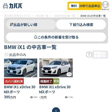
無料
30秒で出品申込
マイページ
車の個人売買ならカババ
>
中古車一覧
>
BMWの中古車一覧
>
BMW iX1の中古車一覧
絞り込み検索
この条件の新着を受け取る
BMW iX1 の中古車一覧
出品中のみ
SOLD
3
カババ成約済
掲載終了
BMW iX1 xDrive 30
BMW iX1 xDrive 30
Ｍスポーツ
Ｍスポーツ
395
-
万円
万円
980
3.4k
1