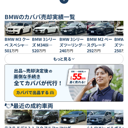
BMW
のカババ売却実績一覧
SOLD
SOLD
SOLD
SOLD
SOLD
BMW M3 クー
BMW 3シリー
BMW 3シリー
BMW M2 ベー
BMW 
ペ スペシャルエ
ズ M340i
ズツーリング
スグレード
ズツー
ディション
501
xDrive
520
330i Mスポー
240
292
320d x
250
万円
万円
万円
万円
万円
ツ
スポー
もっと見る
最近の成約車両
SOLD
SOLD
SOLD
SOLD
SOLD