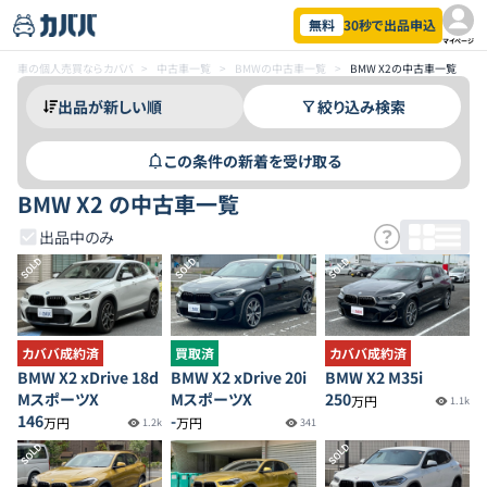
無料
30秒で出品申込
マイページ
車の個人売買ならカババ
>
中古車一覧
>
BMWの中古車一覧
>
BMW X2の中古車一覧
絞り込み検索
この条件の新着を受け取る
BMW X2 の中古車一覧
出品中のみ
SOLD
SOLD
SOLD
カババ成約済
買取済
カババ成約済
BMW X2 xDrive 18d
BMW X2 xDrive 20i
BMW X2 M35i
MスポーツX
MスポーツX
250
万円
1.1k
146
-
万円
万円
1.2k
341
SOLD
SOLD