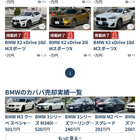
-
-
-
万円
万円
万円
351
525
1.3k
0
0
0
掲載終了
掲載終了
掲載終了
BMW X2 xDrive 18d
BMW X2 xDrive 20i
BMW X2 xDrive 18d
Mスポーツ
MスポーツX
MスポーツX
-
-
-
万円
万円
万円
1.2k
40
43
1
BMW
のカババ売却実績一覧
SOLD
SOLD
SOLD
SOLD
SOLD
BMW M3 クー
BMW 3シリー
BMW 3シリー
BMW M2 ベー
BMW 
ペ スペシャルエ
ズ M340i
ズツーリング
スグレード
ズツー
ディション
501
xDrive
520
330i Mスポー
240
292
320d x
250
万円
万円
万円
万円
万円
ツ
スポー
もっと見る