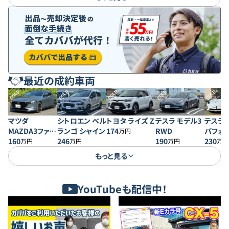
最近の成約車両
SOLD
SOLD
SOLD
SOLD
SOLD
マツダ
シトロエン ベル
トヨタ ライズ Z
テスラ モデル3
テスラ 
MAZDA3ファス
ランゴ シャイン
174
RWD
パフォ
万円
トバック 20S プ
160
246
190
230
万円
万円
万円
万円
ロアクティブ
もっと見る
YouTubeも配信中！