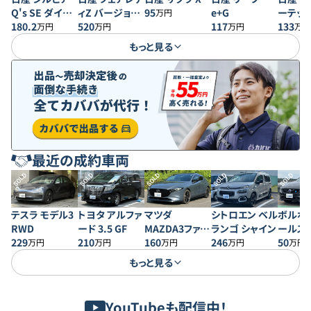
Q's SE ダイヤ
ィZ バージョン
95
e+G
ーテック
万円
セレクションII
180.2
ST
520
117
ティパ
133
万円
万円
万円
万円
もっと見る
最近の成約車両
SOLD
SOLD
SOLD
SOLD
SOLD
テスラ モデル3
トヨタ アルファ
マツダ
シトロエン ベル
ボルボ 
RWD
ード 3.5 GF
MAZDA3ファス
ランゴ シャイン
ールス
229
210
トバック 20S プ
160
246
50
万円
万円
万円
万円
万円
ロアクティブ
もっと見る
YouTubeも配信中！