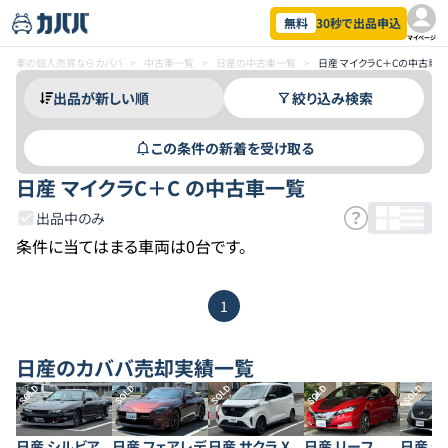
無料
30秒で出品申込
マイページ
車の個人売買ならカババ
>
中古車一覧
>
日産の中古車一覧
>
日産 マイクラC＋Cの中古車
絞り込み検索
この条件の新着を受け取る
日産 マイクラC＋C の中古車一覧
出品中のみ
条件に当てはまる車両は0台です。
1
日産
のカババ売却実績一覧
SOLD
SOLD
SOLD
SOLD
SOLD
日産 シルビア
日産 フェアレデ
日産 サクラ X
日産 リーフ
日産 セ