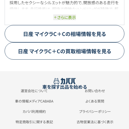
採用したセクシーなシルエットが魅力的で、開放感のある走行を
提供します。走行性能は、軽快で俊敏なハンドリングが特徴で、都
市部でも快適に走行できるスムーズさを持ち合わせています。加
さらに表示
えて、しっかりとしたエンジンパフォーマンスを備えており、スポー
ティな走行感覚を楽しむことができます。
日産
マイクラC＋C
の相場情報を見る
日産
マイクラC＋C
の買取相場情報を見る
車を探す
出品を始める
運営会社について
お問い合わせ
車の情報メディアCABABA
よくある質問
カババ利用規約
プライバシーポリシー
特定商取引に関する表記
古物営業法に基づく表示