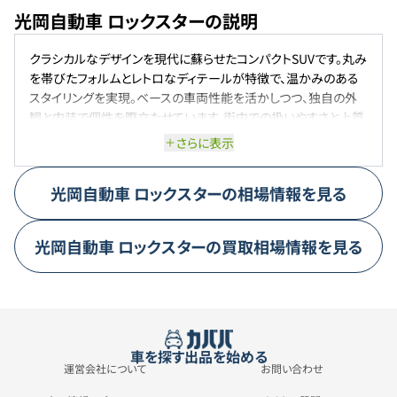
光岡自動車 ロックスターの説明
クラシカルなデザインを現代に蘇らせたコンパクトSUVです。丸み
を帯びたフォルムとレトロなディテールが特徴で、温かみのある
スタイリングを実現。ベースの車両性能を活かしつつ、独自の外
観と内装で個性を際立たせています。街中での扱いやすさと上質
な乗り心地を両立し、日常から特別なシーンまで幅広く対応可能
さらに表示
です。
光岡自動車
ロックスター
の相場情報を見る
光岡自動車
ロックスター
の買取相場情報を見る
車を探す
出品を始める
運営会社について
お問い合わせ