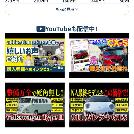
229
210
トバック 20S プ
160
246
50
万円
万円
万円
万円
万円
ロアクティブ
もっと見る
YouTubeも配信中！