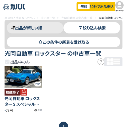
無料
30秒で出品申込
マイページ
車の個人売買ならカババ
>
中古車一覧
>
光岡自動車の中古車一覧
>
光岡自動車 ロックス
絞り込み検索
この条件の新着を受け取る
光岡自動車 ロックスター の中古車一覧
出品中のみ
10
掲載終了
光岡自動車 ロックス
ター S スペシャルパ
ッケージ
-
万円
634
1