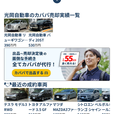
光岡自動車
のカババ売却実績一覧
SOLD
SOLD
光岡自動車 リ
光岡自動車 バ
ューギワゴン
ディ 20ST
EX 4WD
390
530
万円
万円
最近の成約車両
SOLD
SOLD
SOLD
SOLD
SOLD
テスラ モデル3
トヨタ アルファ
マツダ
シトロエン ベル
ボルボ 
RWD
ード 3.5 GF
MAZDA3ファス
ランゴ シャイン
ールス