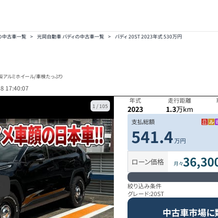
の中古車一覧
>
光岡自動車 バディの中古車一覧
>
バディ 20ST 2023年式 530万円
製アルミホイール/車検たっぷり
8 17:40:07
年式
走行距離
1
/
105
2023
1.3
万km
支払総額
541.4
万円
36,30
ローン価格
月々
絞り込み条件
グレード:
20ST
中古車市場に