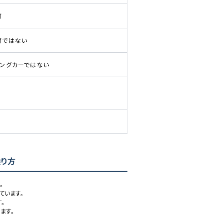
可
両ではない
ピングカーではない
乗り方


います。



す。
