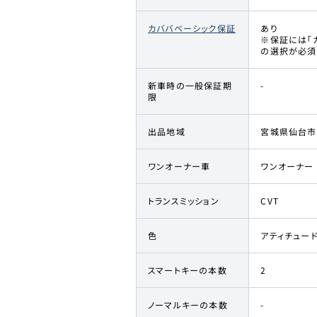
カババベーシック保証
あり
※保証には「
の選択が必須
新車時の一般保証期
-
限
出品地域
宮城県仙台市
ワンオーナー車
ワンオーナー
トランスミッション
CVT
色
アティチュー
スマートキーの本数
2
ノーマルキーの本数
-