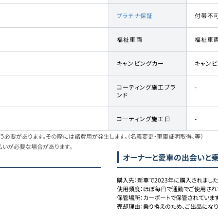
プラチナ保証
付帯不
福祉車両
福祉車
キャンピングカー
キャン
コーティング施工ブラ
-
ンド
コーティング施工日
-
必要があります。その際には諸費用が発生します。（名義変更・車庫証明取得、等）
払いが必要な場合があります。
オーナーと愛車の出会いと
購入先：新車で2023年に購入されました。
使用頻度：ほぼ毎日で通勤でご使用されて
保管場所：カーポートで保管されています。
売却理由：乗り換えのため、ご出品になりま