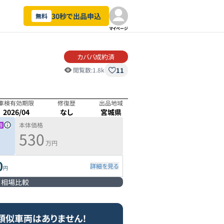
30秒で出品申込
無料
マイページ
カババ成約済
11
閲覧数:
1.8k
車検有効期限
修復歴
出品地域
2026/04
なし
宮城県
本体価格
530
万円
0
詳細を見る
円
相場比較
類似車両はありません！