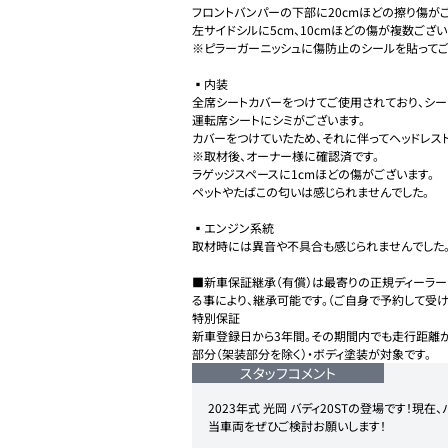
フロントバンパーの下部に20cmほどの擦り傷がご
左サイドシルに5cm、10cmほどの傷が複数ございま
※ピラーガーニッシュに傷防止のシールを貼ってご
▪️内装

全席シートカバーをつけてご使用されており、シート
運転席シートにシミがございます。

カバーをつけていたため、それに伴ってヘッドレスト
※取材後、オーナー様に確認済です。

ラゲッジスペースに1cmほどの傷がございます。

ペットやたばこの匂いは感じられませんでした。

▪️エンジン系統

取材時には異音や不具合も感じられませんでした。
■新車保証継承（有償）は最寄りの正規ディーラ
る事により、継承可能です。（ご自身で予約して受け
特別保証

新車登録日から3年間。その期間内でも走行距離が
部分（架装部分を除く）・ボディ塗装が対象です。
スタッフコメント
2023年式 光岡 バディ20STの登場です
当車両をぜひご検討お願いします！