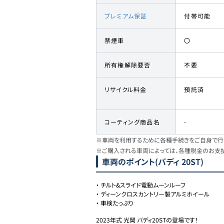
プレミアム保証
付帯可能
禁煙車
〇
所有権解除要否
不要
リサイクル料金
預託済
コーティング商品名
-
※車両を利用するために各種手続きをご自身で行う
※ご購入される車両によっては、各種税金のお支
車両のポイント
(バディ 20ST)
・
チルト&スライド電動ムーンルーフ
・
ディーンクロスカントリー製アルミホイール
・
車検たっぷり
2023年式 光岡 バディ20STの登場です！
