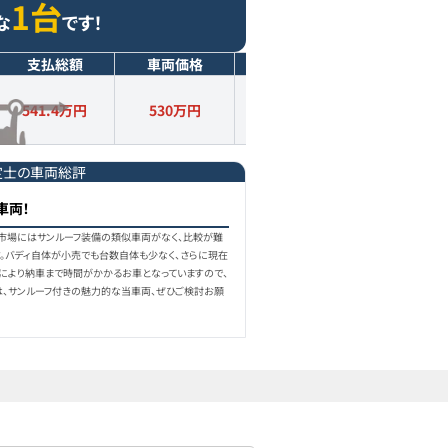
1台
な
です！
支払総額
車両価格
年式
走行距離
541.4万円
530
万円
2023
年式
1.3
万km
定士の車両総評
車両！
中古車市場にはサンルーフ装備の類似車両がなく、比較が難
す。バディ自体が小売でも台数自体も少なく、さらに現在
により納車まで時間がかかるお車となっていますので、
は、サンルーフ付きの魅力的な当車両、ぜひご検討お願