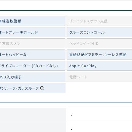
車線逸脱警報
ブラインドスポット支援
オートブレーキホールド
クルーズコントロール
全方位カメラ
ヘッドライト：HID
オートハイビーム
電動格納ドアミラー：キーレス連動
ドライブレコーダー (SDカードなし)
Apple CarPlay
USB入力端子
電動シート
サンルーフ・ガラスルーフ
-
-