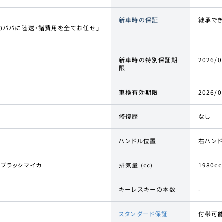
新車時の保証
継承で
カババに陸送・諸費用を全てお任せ」
新車時の特別保証期
2026/0
限
車検有効期限
2026/0
修復歴
なし
ハンドル位置
右ハン
ドブラックマイカ
排気量 (cc)
1980cc
キーレスキーの本数
-
スタンダード保証
付帯可