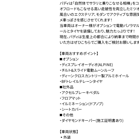
バディは「自然体でサラリと乗りこなせる相棒」をコ
オフロードもこなせる高い走破性を両立したミツオ
風合いのエクステリア、モダンでアクティブな雰囲
メ車っぽさを感じさせてくれます！

当車両はオーナー様がオプションで電動パノラマル
ールとタイヤを装備しており、魅力たっぷりです！

現在、バディは生産上の都合により納車まで時間が
いた方はぜひこちらでご購入をご検討お願いします！
【車両おすすめポイント】

◼️オプション

・ディスプレイオーディオ(ALPINE)

・チルト&スライド電動ムーンルーフ

・ディーンクロスカントリー製アルミホイール

・BFトレイルテレーンタイヤ

◼️社外品

・アクセルブレーキペダル

・フロアマット

・イルミネーション(ドアノブ)

・シートカバー

◼️その他

・ダイヤモンドキーパー(施工証明書あり)

【車両状態】

▪️外装
