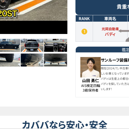
貴重
RANK
車両名
光岡自動車
バディ
鑑
サンルーフ装備
現在(2024/7)、
しいお車となっていま
バディは生産上の都合
山田 勇仁
バディを探していた方
AIS検定四輪

いします！
3級保持者
カババなら安心・安全