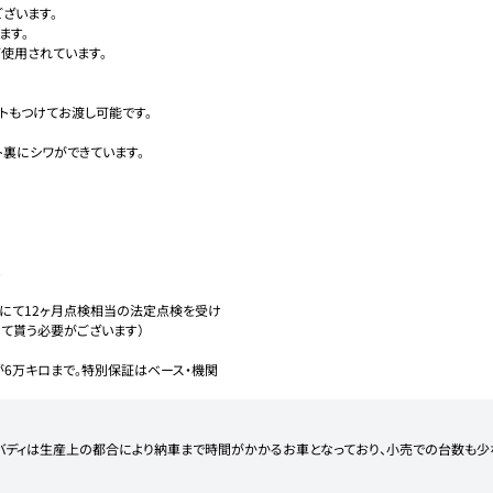
ざいます。

す。

使用されています。

もつけてお渡し可能です。

裏にシワができています。



ーにて12ヶ月点検相当の法定点検を受け
て貰う必要がございます）

6万キロまで。特別保証はベース・機関
！現在、バディは生産上の都合により納車まで時間がかかるお車となっており、小売での台数も