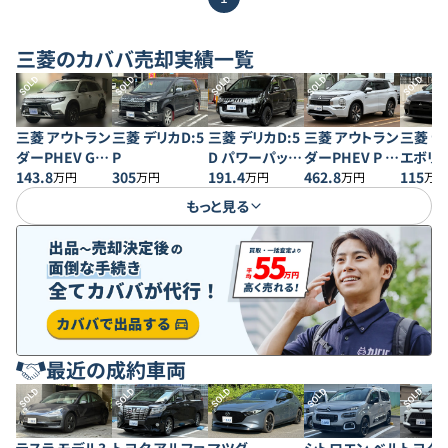
三菱
のカババ売却実績一覧
SOLD
SOLD
SOLD
SOLD
SOLD
三菱 アウトラン
三菱 デリカD:5
三菱 デリカD:5
三菱 アウトラン
三菱 ラ
ダーPHEV Gプ
P
D パワーパッケ
ダーPHEV P エ
エボリ
ラスパッケージ
143.8
305
ージ
191.4
グゼクティブパ
462.8
ン GSR
115
万円
万円
万円
万円
万円
ッケージ
もっと見る
最近の成約車両
SOLD
SOLD
SOLD
SOLD
SOLD