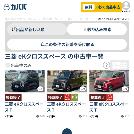
無料
30秒で出品申込
マイページ
車の個人売買ならカババ
>
中古車一覧
>
三菱の中古車一覧
>
三菱 eKクロススペースの中
絞り込み検索
この条件の新着を受け取る
三菱 eKクロススペース の中古車一覧
出品中のみ
4
0
1
掲載終了
掲載終了
掲載終了
三菱 eKクロススペー
三菱 eKクロススペー
三菱 eKクロススペー
ス T
ス T
ス T
-
-
-
万円
万円
万円
950
171
216
1