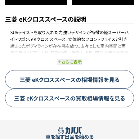
三菱 eKクロススペースの説明
SUVテイストを取り入れた力強いデザインが特徴の軽スーパーハ
イトワゴン、eKクロス スペース。立体的なフロントフェイスと引き
締まったボディラインが存在感を放つ。広々とした室内空間と両
側スライドドアにより、日常の使い勝手も抜群。軽快な走りを支え
るハイブリッドシステムは、低燃費とスムーズな加速を両立し、街
さらに表示
乗りから遠出まで快適に対応する。
三菱
eKクロススペース
の相場情報を見る
三菱
eKクロススペース
の買取相場情報を見る
車を探す
出品を始める