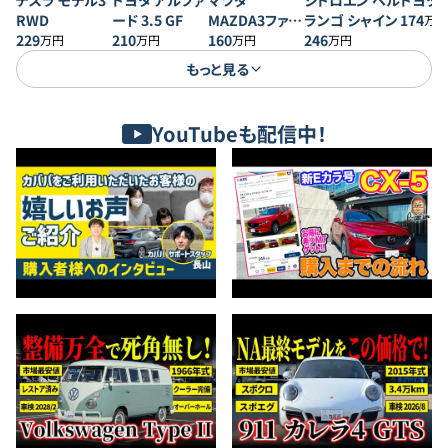
テスラ モデル3
トヨタ アルファ
マツダ
シトロエン ベル
トヨタ 
RWD
ード 3.5 GF
MAZDA3ファス
ランゴ シャイン
174
万円
229
210
トバック 20S プ
160
246
万円
万円
万円
万円
ロアクティブ
もっと見る
YouTubeも配信中！