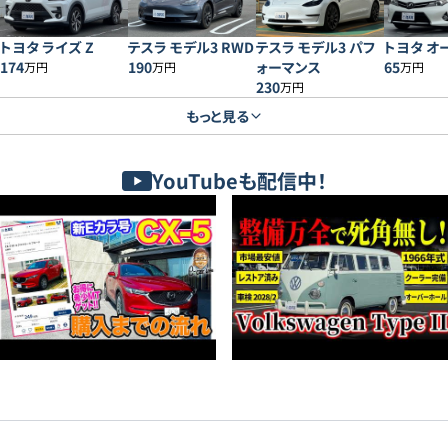
トヨタ ライズ Z
テスラ モデル3 RWD
テスラ モデル3 パフ
トヨタ オー
174
190
ォーマンス
65
万円
万円
万円
230
万円
もっと見る
YouTubeも配信中！