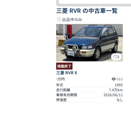
三菱 RVR の中古車一覧
出品中のみ
3
掲載終了
三菱 RVR X
-
万円
663
年式
1995
走行距離
7.4
万km
車検有効期限
2026/06/11
修復歴
なし