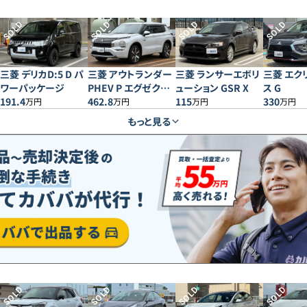
SOLD
SOLD
SOLD
SOLD
三菱 デリカD:5 D パ
三菱 アウトランダー
三菱 ランサーエボリ
三菱 エク
ワーパッケージ
PHEV P エグゼクテ
ューション GSR X
ス G
191.4
ィブパッケージ
462.8
115
330
万円
万円
万円
万円
もっと見る
SOLD
SOLD
SOLD
SOLD