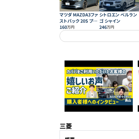
マツダ MAZDA3ファ
シトロエン ベルラン
ストバック 20S プロ
ゴ シャイン
アクティブ
160
246
万円
万円
三菱