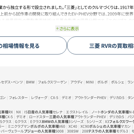
業から独立する形で設立されました。「三菱」としてのクルマづくりは、1917
以上前から試作車の開発に取り組んできたEV・PHEV分野では、2009年に
される世界屈指の電動車両技術は三菱自動車の得意分野です。『エクリプス ク
おり、販売台数における海外比率が約90％になるなど、独創的で存在感のあ
さらに表示
5は三菱の良さが詰まったミニバンです。広い3列シートを備えたミニバンであり
の相場情報を見る
三菱
RVR
の買取相
。そのため、雪国だけでなくアウトドアを趣味とするユーザーから絶大な支持
、お財布にも優しく、現行型ではディーゼルとは思えない静粛性のため非の打
まで豊富に展開しています。コンパクトカーでは、eKカスタム、デリカミニ、S
ンではデリカD:5の他にデリカスペースギアも人気です。周りと被らない車をお
ルセデス・ベンツ
BMW
フォルクスワーゲン
アウディ
MINI
ボルボ
ポルシェ
ラ
ゴン
フォレスター
レヴォーグ
CX-5
デミオ
アウトランダーPHEV
デリカD:5
タン
気車種
RX
NX
IS
日産の人気車種
セレナ
エクストレイル
ノート
ホンダの人気車種
N-
車種
CX-5
デミオ
ロードスター
三菱の人気車種
アウトランダーPHEV
デリカD:5
パジ
Sクラス
Gクラス
Eクラス
BMWの人気車種
3シリーズ
5シリーズ
X3
フォルクスワー
バー
ミニクラブマン
ボルボの人気車種
V60
XC40
XC90
ポルシェの人気車種
マカン
ーバーヴェラール
プジョーの人気車種
5008
308SW
208
テスラの人気車種
モデル3