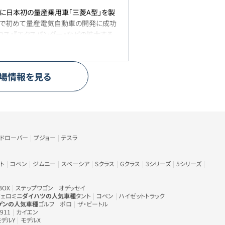
年に日本初の量産乗用車「三菱A型」を製
世界で初めて量産電気自動車の開発に成功
ロス』『エクスパンダー』などの拡大する
る商品・サービスを提供しています。
ながら、四駆システムを搭載するためSUV
場情報を見る
を得ています。加えて、ミニバンでは珍
ちどころがないミニバンと言えます。
UVでは、エクリプスクロスPHEVやアウ
探しの方は、SUVのRVRやピックアップ
ンドローバー
プジョー
テスラ
ト
コペン
ジムニー
スペーシア
Sクラス
Gクラス
3シリーズ
5シリーズ
BOX
ステップワゴン
オデッセイ
ェロミニ
ダイハツの人気車種
タント
コペン
ハイゼットトラック
ゲンの人気車種
ゴルフ
ポロ
ザ・ビートル
911
カイエン
モデルY
モデルX