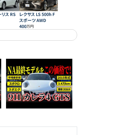
リス RS
レクサス LS 500h F
スポーツ AWD
400
万円