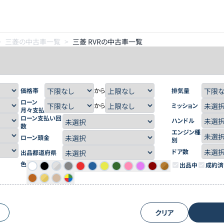
>
三菱の中古車一覧
>
三菱 RVRの中古車一覧
価格帯
から
排気量
ローン
から
ミッション
月々支払
ローン支払い回
ハンドル
数
エンジン種
ローン頭金
別
ドア数
出品都道府県
色
出品中
成約済
クリア