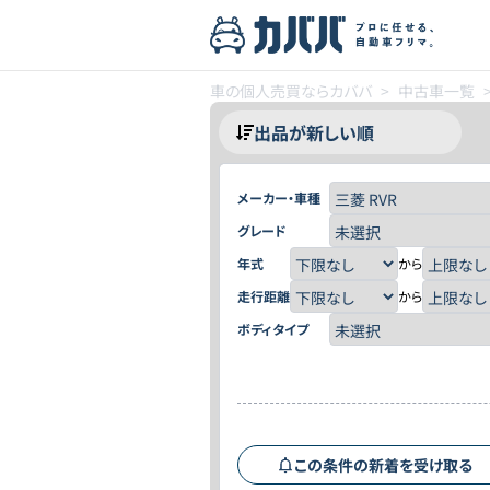
車の個人売買ならカババ
>
中古車一覧
メーカー・車種
グレード
年式
から
走行距離
から
ボディタイプ
この条件の新着を受け取る