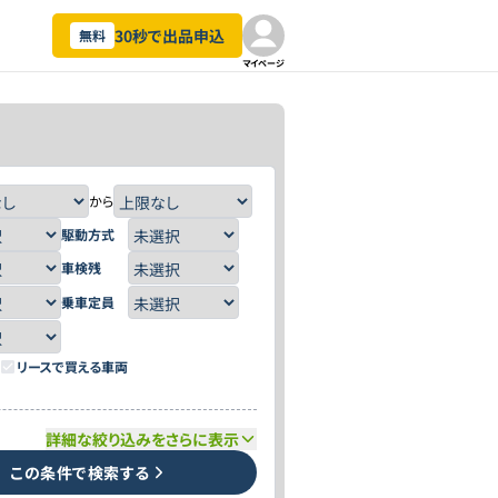
30秒で出品申込
無料
マイページ
から
駆動方式
車検残
乗車定員
リースで買える車両
詳細な絞り込みをさらに表示
この条件で検索する