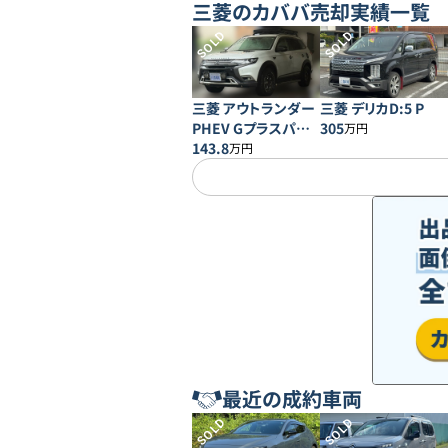
三菱
のカババ売却実績一覧
SOLD
SOLD
三菱 アウトランダー
三菱 デリカD:5 P
PHEV Gプラスパッ
305
万円
ケージ
143.8
万円
最近の成約車両
SOLD
SOLD