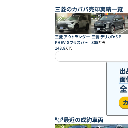
三菱
のカババ売却実績一覧
SOLD
SOLD
三菱 アウトランダー
三菱 デリカD:5 P
PHEV Gプラスパッ
305
万円
ケージ
143.8
万円
最近の成約車両