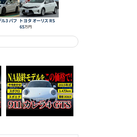
SOLD
デル3 パフ
トヨタ オーリス RS
ス
65
万円