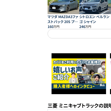
SOLD
SOLD
マツダ MAZDA3ファ
シトロエン ベルラン
ストバック 20S プロ
ゴ シャイン
アクティブ
160
246
万円
万円
三菱 ミニキャブトラックの説