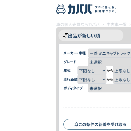
車の個人売買ならカババ
>
中古車一覧
メーカー・車種
グレード
年式
から
走行距離
から
ボディタイプ
この条件の新着を受け取る