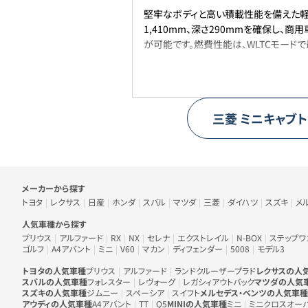
堅牢なボディと高い積載性能を備えた軽トラ
1,410mm、深さ290mmを確保し
が可能です。燃費性能は、WLTCモードで最
三菱
ミニキャブト
車のメーカー・人気車種から探す
メーカーから探す
トヨタ
レクサス
日産
ホンダ
スバル
マツダ
三菱
ダイハツ
スズキ
メ
人気車種から探す
プリウス
アルファード
RX
NX
セレナ
エクストレイル
N-BOX
ステップワ
ゴルフ
A4アバント
ミニ
V60
マカン
ディフェンダー
5008
モデル3
トヨタの人気車種
プリウス
アルファード
ランドクルーザープラド
レクサスの人
スバルの人気車種
フォレスター
レヴォーグ
レガシィアウトバック
マツダの人気
スズキの人気車種
ジムニー
スペーシア
スイフト
メルセデス・ベンツの人気車種
アウディの人気車種
A4アバント
TT
Q5
MINIの人気車種
ミニ
ミニクロスオー