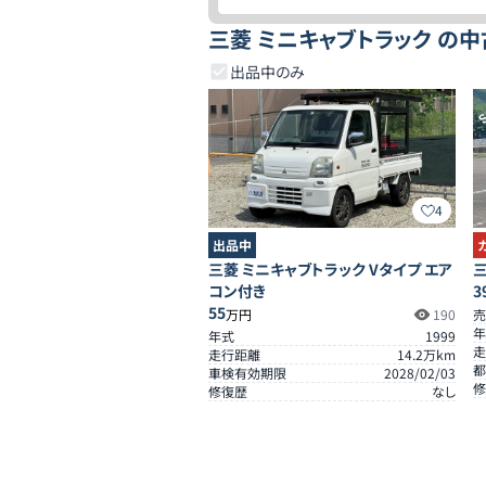
三菱 ミニキャブトラック の
出品中のみ
S
4
出品中
三菱 ミニキャブトラック Vタイプ エア
三
コン付き
3
55
万円
190
売
年
年式
1999
走
走行距離
14.2
万km
都
車検有効期限
2028/02/03
修
修復歴
なし