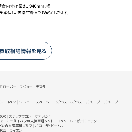
台内寸は長さ1,940mm、幅
mmを確保し、悪路や雪道でも安定した走行
買取相場情報を見る
ンドローバー
プジョー
テスラ
ト
コペン
ジムニー
スペーシア
Sクラス
Gクラス
3シリーズ
5シリーズ
BOX
ステップワゴン
オデッセイ
ェロミニ
ダイハツの人気車種
タント
コペン
ハイゼットトラック
ゲンの人気車種
ゴルフ
ポロ
ザ・ビートル
911
カイエン