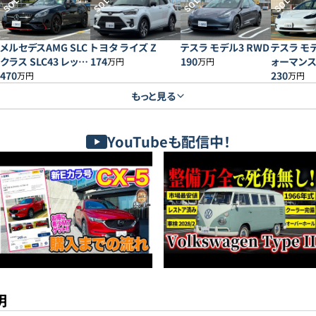
SOLD
SOLD
SOLD
SOLD
メルセデスAMG SLC
トヨタ ライズ Z
テスラ モデル3 RWD
テスラ モ
クラス SLC43 レッド
174
190
ォーマン
万円
万円
アートエディション
470
230
万円
万円
もっと見る
YouTubeも配信中！
明