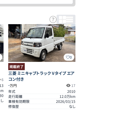
0
0
掲載終了
三菱 ミニキャブトラック Vタイプ エア
コン付き
6
-
13
万円
17
km
年式
2010
30
走行距離
12.0
万km
なし
車検有効期限
2026/03/15
修復歴
なし