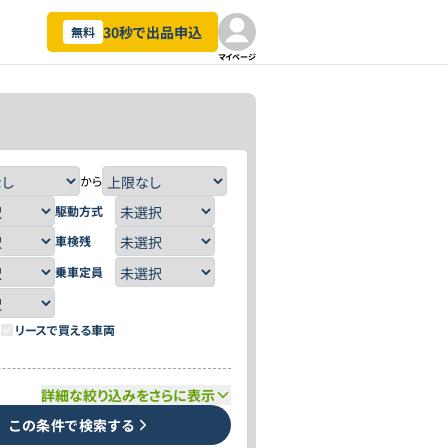
30秒で出品申込
無料
マイページ
から
駆動方式
車検残
乗車定員
リースで買える車両
詳細な絞り込みをさらに表示
この条件で検索する