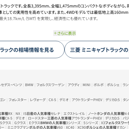
ックです。全長3,395mm、全幅1,475mmのコンパクトなボディながら、荷
、商用車としての実用性を高めています。また、4WDモデルでは最低地上高160
大18.7km/L（5MT）を実現し、経済性にも優れています。
さらに表示
ラック
の相場情報を見る
三菱
ミニキャブトラック
の
ルセデス・ベンツ
BMW
フォルクスワーゲン
アウディ
MINI
ボルボ
ポルシェ
ラ
ゴン
フォレスター
レヴォーグ
CX-5
デミオ
アウトランダーPHEV
デリカD:5
タン
気車種
RX
NX
IS
日産の人気車種
セレナ
エクストレイル
ノート
ホンダの人気車種
N-
車種
CX-5
デミオ
ロードスター
三菱の人気車種
アウトランダーPHEV
デリカD:5
パジ
Sクラス
Gクラス
Eクラス
BMWの人気車種
3シリーズ
5シリーズ
X3
フォルクスワー
バー
ミニクラブマン
ボルボの人気車種
V60
XC40
XC90
ポルシェの人気車種
マカン