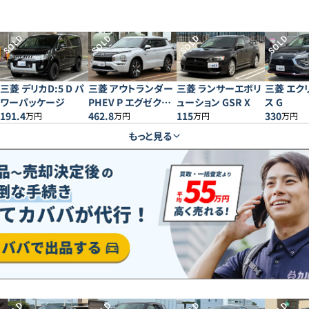
SOLD
SOLD
SOLD
SOLD
三菱 デリカD:5 D パ
三菱 アウトランダー
三菱 ランサーエボリ
三菱 エク
ワーパッケージ
PHEV P エグゼクテ
ューション GSR X
ス G
191.4
ィブパッケージ
462.8
115
330
万円
万円
万円
万円
もっと見る