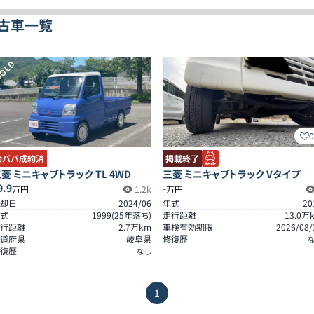
中古車一覧
OLD
カババ成約済
掲載終了
菱 ミニキャブトラック TL 4WD
三菱 ミニキャブトラック Vタイプ
9.9
-
万円
1.2k
万円
却日
2024/06
年式
20
式
1999
(
25
年落ち)
走行距離
13.0
万
行距離
2.7
万km
車検有効期限
2026/08/
道府県
岐阜県
修復歴
復歴
なし
1