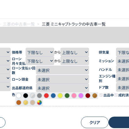
>
三菱の中古車一覧
>
三菱 ミニキャブトラックの中古車一覧
価格帯
から
排気量
ローン
から
ミッション
月々支払
ローン支払い回
ハンドル
数
エンジン種
ローン頭金
別
ドア数
出品都道府県
色
出品中
成約済
クリア