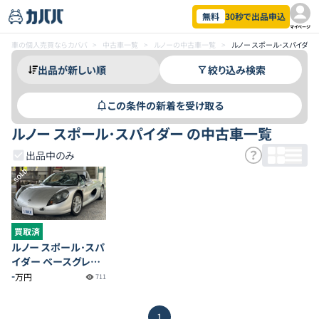
無料
30秒で出品申込
マイページ
車の個人売買ならカババ
>
中古車一覧
>
ルノーの中古車一覧
>
ルノー スポール･スパイダ
絞り込み検索
この条件の新着を受け取る
ルノー スポール･スパイダー の中古車一覧
出品中のみ
SOLD
買取済
ルノー スポール･スパ
イダー ベースグレー
ド
-
万円
711
1