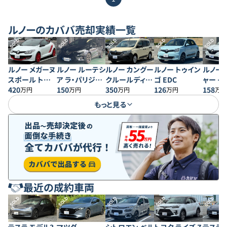
ルノー
のカババ売却実績一覧
SOLD
SOLD
SOLD
SOLD
SOLD
ルノー メガーヌ
ルノー ルーテシ
ルノー カングー
ルノー トゥイン
ルノー 
スポール トロフ
ア ラ・パリジェ
クルールディー
ゴ EDC
ャー イ
ィーR
420
ンヌ
150
ゼル MT
350
126
テック
158
万円
万円
万円
万円
万円
もっと見る
最近の成約車両
SOLD
SOLD
SOLD
SOLD
SOLD