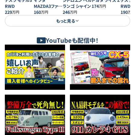
テスラ モデル3
マツダ
シトロエン ベル
トヨタ ライズ Z
テスラ 
RWD
MAZDA3ファス
ランゴ シャイン
174
RWD
万円
229
トバック 20S プ
160
246
190
万円
万円
万円
万円
ロアクティブ
もっと見る
YouTubeも配信中！