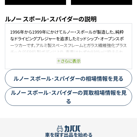
ルノー スポール･スパイダーの説明
1996年から1999年にかけてルノー・スポールが製造した、純粋
なドライビングプレジャーを追求したミッドシップ・オープンスポ
ーツカーです。アルミ製スペースフレームとガラス繊維強化プラス
チック（GFRP）製ボディにより、車重はわずか930kgに抑えられ
ています。搭載される2.0L直列4気筒DOHCエンジンは150PSを
さらに表示
発揮し、0-100km/h加速は約6.9秒、最高速度は215km/hに達
します。快適装備を排除し、パワーステアリングやABSも未装備
ルノー
スポール･スパイダー
の相場情報を見る
で、ドライバーとの一体感を重視した設計が特徴です。
ルノー
スポール･スパイダー
の買取相場情報を見
る
車を探す
出品を始める