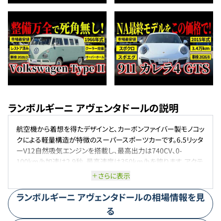
ランボルギーニ アヴェンタドールの説明
航空機から着想を得たデザインと、カーボンファイバー製モノコッ
クによる軽量構造が特徴のスーパースポーツカーです。6.5リッタ
ーV12自然吸気エンジンを搭載し、最高出力は740CV、0-
100km/h加速は2.9秒、最高速度は350km/hを誇ります。アクテ
ィブサスペンションや後輪操舵システムなど先進技術を採用し、4
さらに表示
つのドライビングモード（STRADA、SPORT、CORSA、EGO）により
多彩な走行性能を実現しています。
ランボルギーニ
アヴェンタドール
の相場情報を見
る