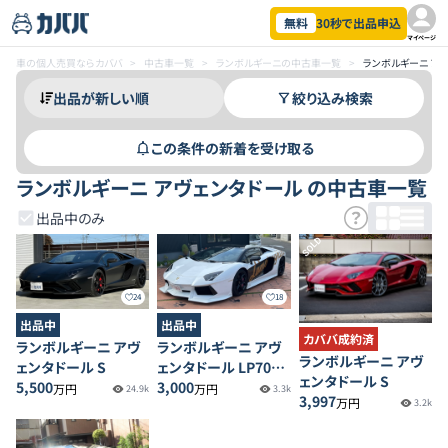
無料
30秒で出品申込
マイページ
車の個人売買ならカババ
>
中古車一覧
>
ランボルギーニの中古車一覧
>
ランボルギーニ ア
絞り込み検索
この条件の新着を受け取る
ランボルギーニ アヴェンタドール の中古車一覧
出品中のみ
SOLD
24
18
出品中
出品中
カババ成約済
ランボルギーニ アヴ
ランボルギーニ アヴ
ランボルギーニ アヴ
ェンタドール S
ェンタドール LP700-
ェンタドール S
5,500
4ロードスター
3,000
万円
万円
24.9k
3.3k
3,997
万円
3.2k