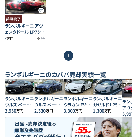
1
掲載終了
ランボルギーニ アヴ
ェンタドール LP750-
4 SV
-
万円
984
1
ランボルギーニ
のカババ売却実績一覧
SOLD
SOLD
SOLD
SOLD
SOLD
ランボルギーニ
ランボルギーニ
ランボルギーニ
ランボルギーニ
ランボ
ウルス ベース
ウルス ベース
ウラカン EVO
ガヤルド LP560
アヴェ
グレード
2,950
グレード
2,330
スパイダー
3,300
ｰ4ビコローレ
1,300
万円
万円
万円
万円
ル S
3,997