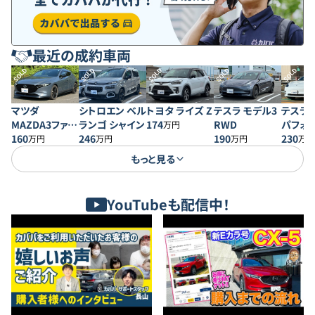
最近の成約車両
SOLD
SOLD
SOLD
SOLD
SOLD
マツダ
シトロエン ベル
トヨタ ライズ Z
テスラ モデル3
テスラ 
MAZDA3ファス
ランゴ シャイン
174
RWD
パフォ
万円
トバック 20S プ
160
246
190
230
万円
万円
万円
万円
ロアクティブ
もっと見る
YouTubeも配信中！