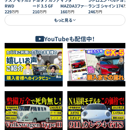
テスラ モデル3
トヨタ アルファ
マツダ
シトロエン ベル
トヨタ 
RWD
ード 3.5 GF
MAZDA3ファス
ランゴ シャイン
174
万円
229
210
トバック 20S プ
160
246
万円
万円
万円
万円
ロアクティブ
もっと見る
YouTubeも配信中！