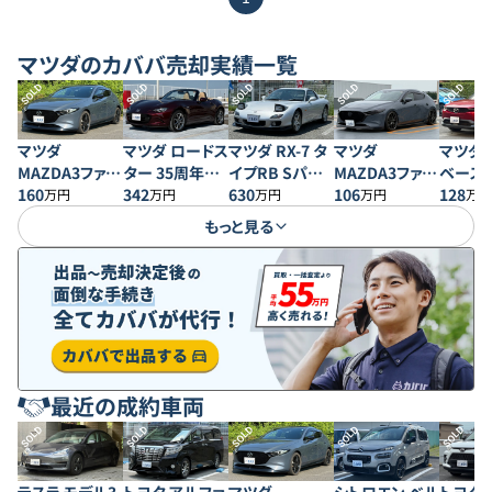
マツダ
のカババ売却実績一覧
SOLD
SOLD
SOLD
SOLD
SOLD
マツダ
マツダ ロードス
マツダ RX-7 タ
マツダ
マツダ M
MAZDA3ファス
ター 35周年記
イプRB Sパッ
MAZDA3ファス
ベース
トバック 20S プ
160
念車
342
ケージ
630
トバック XD バ
106
128
万円
万円
万円
万円
万円
ロアクティブ
ーガンディセレ
もっと見る
クション
最近の成約車両
SOLD
SOLD
SOLD
SOLD
SOLD