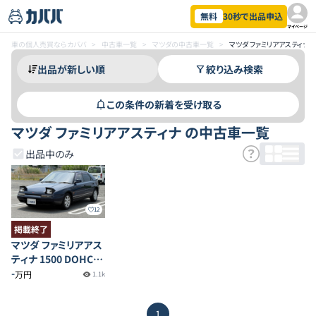
無料
30秒で出品申込
マイページ
車の個人売買ならカババ
>
中古車一覧
>
マツダの中古車一覧
>
マツダ ファミリアアスティナ
絞り込み検索
この条件の新着を受け取る
マツダ ファミリアアスティナ の中古車一覧
出品中のみ
12
掲載終了
マツダ ファミリアアス
ティナ 1500 DOHC
5MT
-
万円
1.1k
1