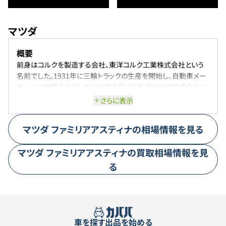
マツダ
概要
前身はコルクを製造する会社、東洋コルク工業株式会社という
名前でした。1931年に三輪トラックの生産を開始し、自動車メー
カーへの仲間入りをして1984年5月に社名がマツダ株式会社に
変更されました。お客様が「走る喜び」と出会い、ワクワクするよ
さらに表示
うなカーライフを実現することに貢献するという理念により、美し
いデザインの車を生み出し続けています。現在はCXシリーズに力
マツダ
ファミリアアスティナ
の相場情報を見る
を入れており、日本だけでは無く、海外市場でも絶大な人気を博
しています。
マツダ
ファミリアアスティナ
の買取相場情報を見
代表車種
る
代表的な車はCX-5です。優れた性能に加え、洗練されたデザイン
からこの車に魅了された人は数多くいると思います。ユーザーの
求める乗り心地に合わせ、エンジンタイプの選択が可能となって
おり、他の人と差を付けたいと考えるユーザーにはぴったりの車
となっています。追及された安全性能と燃費性能も良く、まさに走
車を探す
出品を始める
る喜びを感じることのできる車といえます。