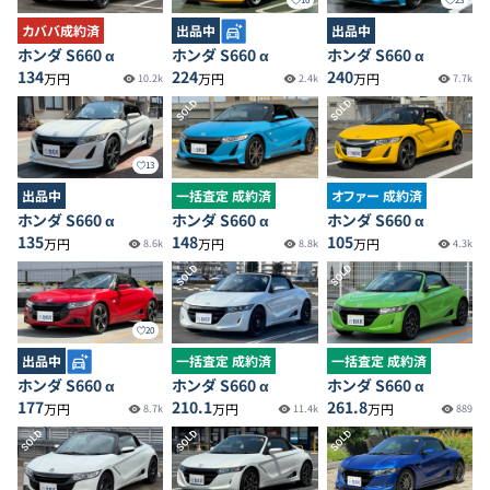
カババ成約済
出品中
出品中
ホンダ S660 α
ホンダ S660 α
ホンダ S660 α
134
224
240
万円
万円
万円
10.2k
2.4k
7.7k
SOLD
SOLD
13
出品中
一括査定 成約済
オファー 成約済
ホンダ S660 α
ホンダ S660 α
ホンダ S660 α
135
148
105
万円
万円
万円
8.6k
8.8k
4.3k
SOLD
SOLD
20
出品中
一括査定 成約済
一括査定 成約済
ホンダ S660 α
ホンダ S660 α
ホンダ S660 α
177
210.1
261.8
万円
万円
万円
8.7k
11.4k
889
SOLD
SOLD
SOLD