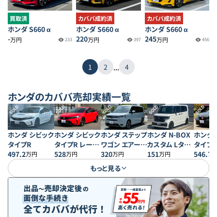
買取済
カババ成約済
カババ成約済
ホンダ S660 α
ホンダ S660 α
ホンダ S660 α
-
220
245
万円
万円
万円
233
397
456
...
1
2
4
ホンダ
のカババ売却実績一覧
SOLD
SOLD
SOLD
SOLD
SOLD
ホンダ シビック
ホンダ シビック
ホンダ ステップ
ホンダ N-BOX
ホンダ 
タイプR
タイプR レーシ
ワゴン エアー
カスタム Lター
タイプR
497.2
ングブラックパ
528
EX 4WD
320
ボ スタイル＋
151
ングブ
546.7
万円
万円
万円
万円
ッケージ
ブラック
ッケー
もっと見る