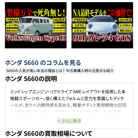
ホンダ
S660
のコラムを見る
S660の人気が高い本当の理由とは？ 中古車購入時の注意点も紹介
ホンダ S660の説明
ミッドシップエンジン・リアドライブ（MR）レイアウトを採用した本
格軽スポーツカー。低く構えたフォルムと空力を意識したディテ
ールが、走りへの期待感を高める。軽量ボディと専用開発の足回
りが生む鋭いハンドリング性能は、まさに「操る楽しさ」を追求し
た設計。660ccターボエンジンがコンパクトながらも力強い走り
さらに表示
を支える。
ホンダ S660の買取相場について