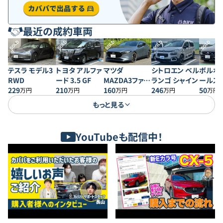
最近の成約車両
SOLD
SOLD
SOLD
SOLD
SOLD
テスラ モデル3
トヨタ アルファ
マツダ
シトロエン ベル
ボルボ 
RWD
ード 3.5 GF
MAZDA3ファス
ランゴ シャイン
ールス
229
210
トバック 20S プ
160
246
50
万円
万円
万円
万円
万円
ロアクティブ
もっと見る
YouTubeも配信中！