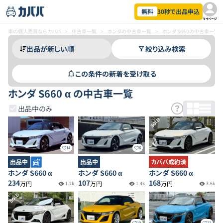
無料
30秒で出品申込
マイページ
車の個人売買ならカババ
>
中古車一覧
>
ホンダの中古車一覧
>
ホンダ S660の中古車一覧
絞り込み検索
この条件の新着を受け取る
ホンダ S660 α の中古車一覧
出品中のみ
SOLD
14
6
出品中
出品中
カババ成約済
ホンダ S660 α
ホンダ S660 α
ホンダ S660 α
234
107
168
万円
万円
万円
1.2k
1.4k
3.6k
SOLD
10
23