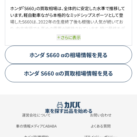
ホンダ「S660」の買取相場は、全体的に安定した水準で推移して
います。軽自動車ながら本格的なミッドシップスポーツとして登
場したS660は、2022年の生産終了後も根強い人気が続いてお
り、中古市場でも高めの需要が維持されています。特に最終モデ
ルや低走行車、限定車の「モデューロX バージョンZ」などは高値
さらに表示
で取引されることが多く、状態次第では新車時価格に近い査定
額がつくケースもあります。一方、初期型や過走行車については
ホンダ
S660
α
の相場情報を見る
やや相場が落ち着きつつあり、買取価格も幅広いレンジになって
いるのが実情です。全体的にはスポーツカーとしての希少性と、
手軽に楽しめるライトウェイトオープンカーという個性が評価さ
ホンダ
S660
α
の買取相場情報を見る
れており、今後も一定の相場を維持しやすい状況が続くと考えら
れます。
車を探す
出品を始める
運営会社について
お問い合わせ
車の情報メディアCABABA
よくある質問
カババ利用規約
プライバシーポリシー