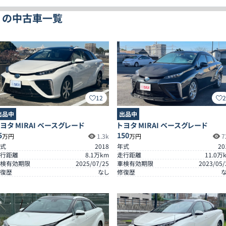
ド の中古車一覧
12
出品中
出品中
ヨタ MIRAI ベースグレード
トヨタ MIRAI ベースグレード
5
150
万円
1.3k
万円
7
式
2018
年式
20
行距離
8.1
万km
走行距離
11.0
万
検有効期限
2025/07/25
車検有効期限
2023/05/
復歴
なし
修復歴