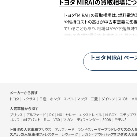
トヨタ MIRAIの買取相場に
トヨタ「MIRAI」の買取相場は、燃料
や維持コストの高さが中古車需要に影響
ていることもあり、相場はやや下落気味
車時の高額な設定を考慮すると、買取価
頼性は評価されており、今後も一定の中
トヨタ
MIRAI
ベー
車のメーカー・人気車種から探す
メーカーから探す
トヨタ
レクサス
日産
ホンダ
スバル
マツダ
三菱
ダイハツ
スズキ
メ
人気車種から探す
プリウス
アルファード
RX
NX
セレナ
エクストレイル
N-BOX
ステップワ
ゴルフ
A4アバント
ミニ
V60
マカン
ディフェンダー
5008
モデル3
トヨタの人気車種
プリウス
アルファード
ランドクルーザープラド
レクサスの人
スバルの人気車種
フォレスター
レヴォーグ
レガシィアウトバック
マツダの人気