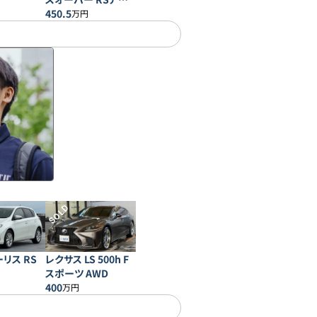
バンスド
450.5
万円
SOLD
リス RS
レクサス LS 500h F
スポーツ AWD
400
万円