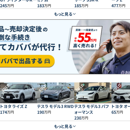
イドボディ
245
183
185
477
万円
万円
万円
万円
もっと見る
SOLD
SOLD
SOLD
SOLD
トヨタ ライズ Z
テスラ モデル3 RWD
テスラ モデル3 パフ
トヨタ オー
174
190
ォーマンス
65
万円
万円
万円
230
万円
もっと見る