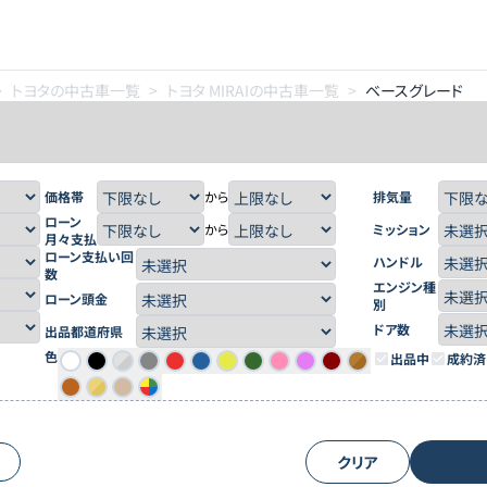
>
トヨタの中古車一覧
>
トヨタ MIRAIの中古車一覧
>
ベースグレード
価格帯
から
排気量
ローン
から
ミッション
月々支払
ローン支払い回
ハンドル
数
エンジン種
ローン頭金
別
ドア数
出品都道府県
色
出品中
成約済
クリア