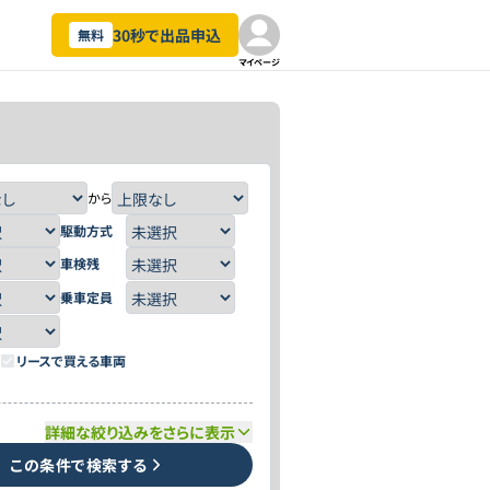
30秒で出品申込
無料
マイページ
から
駆動方式
車検残
乗車定員
リースで買える車両
詳細な絞り込みをさらに表示
この条件で検索する