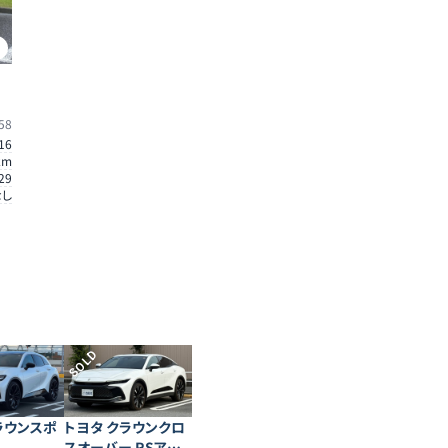
1
58
16
km
29
なし
SOLD
ラウンスポ
トヨタ クラウンクロ
スオーバー RSアド