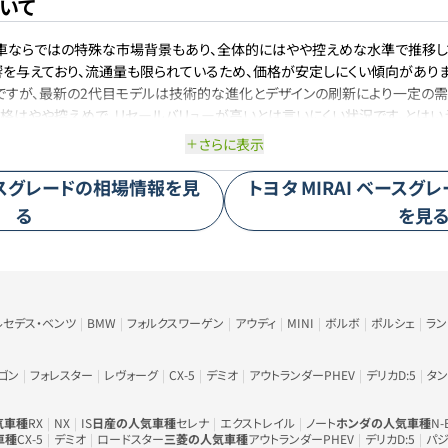
ついて
電池車ならではの特殊な市場背景もあり、全体的にはやや控えめな水準で推移
を与えており、流通量も限られているため、価格が安定しにくい傾向があり
ですが、最新の2代目モデルは技術的な進化とデザインの刷新により一定の需
格はやや控えめで、リセールバリューが高いとは言いにくい状況です。とはい
古需要が見込まれます。そのため、相場は安定を欠くものの、極端な値崩れは
さらに表示
スグレード
の相場情報を見
トヨタ
MIRAI
ベースグレ
る
を見
ルセデス・ベンツ
BMW
フォルクスワーゲン
アウディ
MINI
ボルボ
ポルシェ
ラ
ゴン
フォレスター
レヴォーグ
CX-5
デミオ
アウトランダーPHEV
デリカD:5
タン
気車種
RX
NX
IS
日産の人気車種
セレナ
エクストレイル
ノート
ホンダの人気車種
N-
車種
CX-5
デミオ
ロードスター
三菱の人気車種
アウトランダーPHEV
デリカD:5
パジ