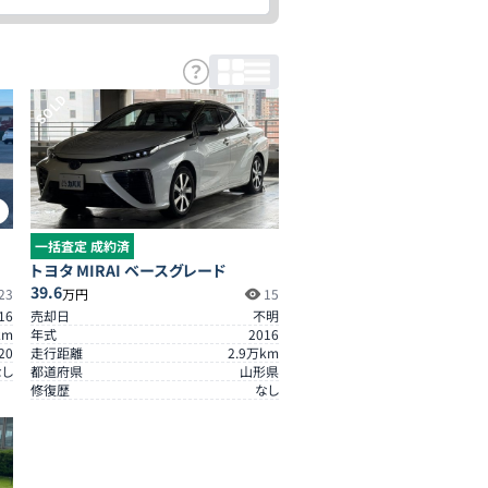
SOLD
2
一括査定 成約済
トヨタ MIRAI ベースグレード
39.6
23
万円
15
16
売却日
不明
km
年式
2016
20
走行距離
2.9
万km
なし
都道府県
山形県
修復歴
なし