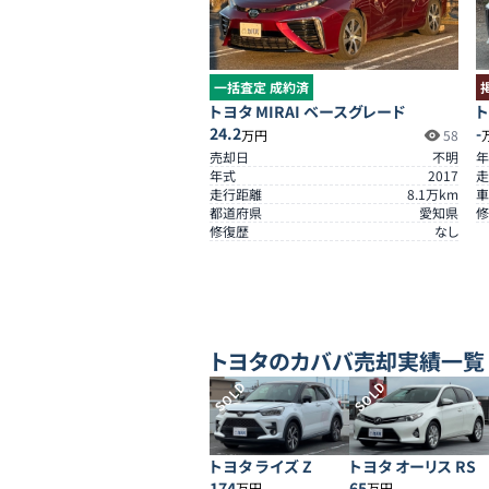
一括査定 成約済
トヨタ MIRAI ベースグレード
ト
24.2
-
万円
58
売却日
不明
年
年式
2017
走
走行距離
8.1
万km
車
都道府県
愛知県
修
修復歴
なし
トヨタ
のカババ売却実績一覧
SOLD
SOLD
トヨタ ライズ Z
トヨタ オーリス RS
174
65
万円
万円