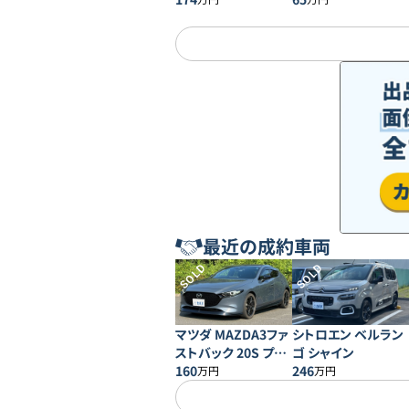
最近の成約車両
SOLD
SOLD
マツダ MAZDA3ファ
シトロエン ベルラン
ストバック 20S プロ
ゴ シャイン
アクティブ
160
246
万円
万円