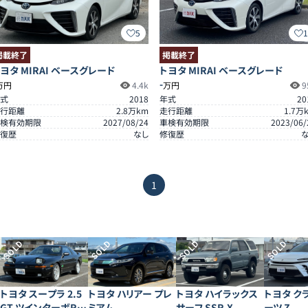
5
掲載終了
掲載終了
ヨタ MIRAI ベースグレード
トヨタ MIRAI ベースグレード
-
万円
4.4k
万円
9
式
2018
年式
20
行距離
2.8
万km
走行距離
1.7
万
検有効期限
2027/08/24
車検有効期限
2023/06/
復歴
なし
修復歴
1
SOLD
SOLD
SOLD
SOLD
トヨタ スープラ 2.5
トヨタ ハリアー プレ
トヨタ ハイラックス
トヨタ ク
GT ツインターボR ワ
ミアム
サーフ SSR-X
ーツ Z