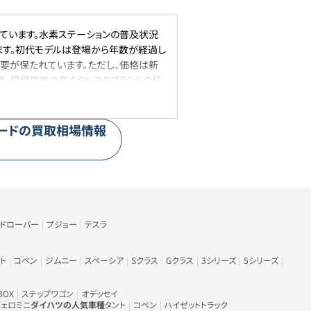
しています。水素ステーションの普及状況
ます。初代モデルは登場から年数が経過し
要が保たれています。ただし、価格は新
え、環境性能の高さやトヨタブランドの信
避けられる見込みです。
ード
の買取相場情報
る
ンドローバー
プジョー
テスラ
ト
コペン
ジムニー
スペーシア
Sクラス
Gクラス
3シリーズ
5シリーズ
BOX
ステップワゴン
オデッセイ
ェロミニ
ダイハツの人気車種
タント
コペン
ハイゼットトラック