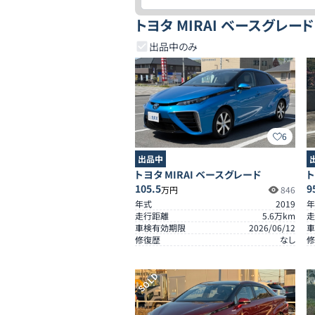
トヨタ MIRAI ベースグレー
出品中のみ
6
出品中
トヨタ MIRAI ベースグレード
ト
105.5
9
万円
846
年式
2019
年
走行距離
5.6
万km
走
車検有効期限
2026/06/12
車
修復歴
なし
修
SOLD