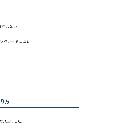
可
両ではない
ピングカーではない
乗り方
ただきました。
