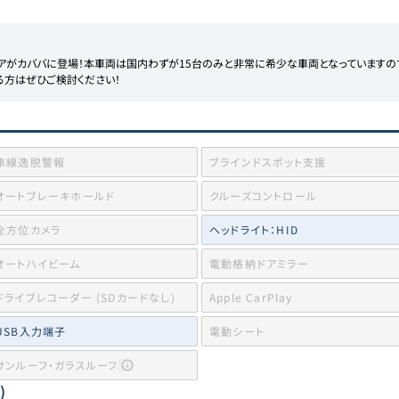
イタリアがカババに登場！本車両は国内わずが15台のみと非常に希少な車両となっています
車線逸脱警報
ブラインドスポット支援
オートブレーキホールド
クルーズコントロール
全方位カメラ
ヘッドライト：HID
オートハイビーム
電動格納ドアミラー
ドライブレコーダー (SDカードなし)
Apple CarPlay
USB入力端子
電動シート
サンルーフ・ガラスルーフ
)