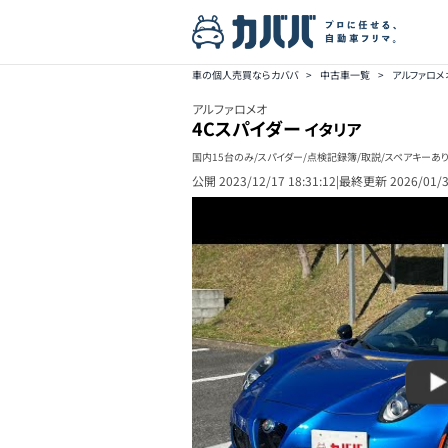
車の個人売買ならカババ
>
中古車一覧
>
アルファロ
アルファロメオ
4Cスパイダー
イタリア
国内15台のみ/スパイダー/点検記録簿/取説/スペアキーあ
公開
2023/12/17 18:31:12
|
最終更新
2026/01/3