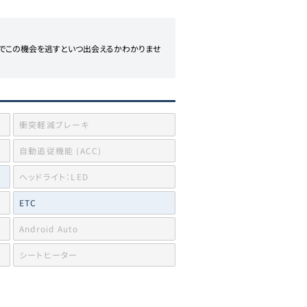
のでこの機会を逃すといつ出会えるかわかりませ
衝突軽減ブレーキ
自動追従機能 (ACC)
ヘッドライト：LED
ETC
Android Auto
シートヒーター