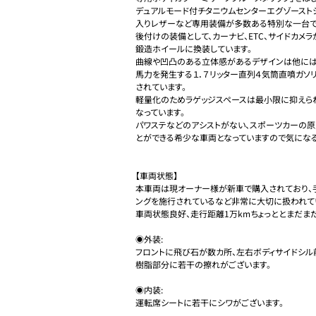
デュアルモード付チタニウムセンターエグゾースト
入りレザーなど専用装備が多数ある特別な一台です
後付けの装備として、カーナビ、ETC、サイドカメ
鍛造ホイールに換装しています。

曲線や凹凸のある立体感があるデザインは他には
馬力を発生する１．７リッター直列４気筒直噴ガソ
されています。

軽量化のためラゲッジスペースは最小限に抑えら
なっています。

パワステなどのアシストがない、スポーツカーの原
とができる希少な車両となっていますので気になる
【車両状態】

本車両は現オーナー様が新車で購入されており、
ングを施行されているなど非常に大切に扱われてい
車両状態良好、走行距離1万kmちょっととまだまだ
◉外装:

フロントに飛び石が数カ所、左右ボディサイドシル
樹脂部分に若干の擦れがございます。

◉内装:

運転席シートに若干にシワがございます。
