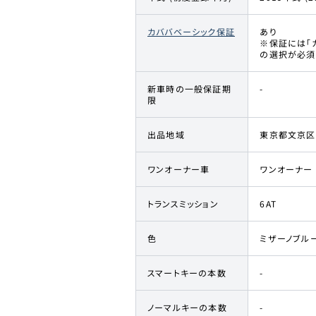
カババベーシック保証
あり
※保証には「
の選択が必須
新車時の一般保証期
-
限
出品地域
東京都文京区
ワンオーナー車
ワンオーナー
トランスミッション
6AT
色
ミザーノブルー
スマートキーの本数
-
ノーマルキーの本数
-