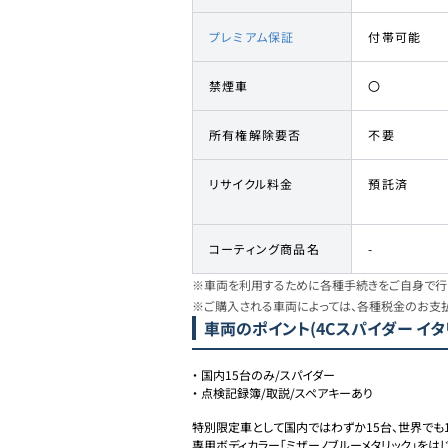
プレミアム保証
付帯可能
禁煙車
〇
所有権解除要否
不要
リサイクル料金
預託済
コーティング商品名
-
※車両を利用するために各種手続きをご自身で行う
※ご購入される車両によっては、各種税金のお支
車両のポイント
(4Cスパイダー イタ
・
国内15台のみ/スパイダー
・
点検記録簿/取説/スペアキーあり
特別限定車として国内ではわずか15台、世界でも1
専用ボディカラー「ミザーノブルーメタリック」をはじめと