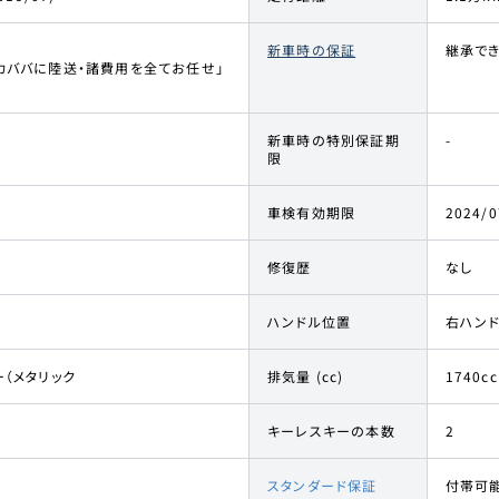
新車時の保証
継承で
カババに陸送・諸費用を全てお任せ」
新車時の特別保証期
-
限
車検有効期限
2024/0
修復歴
なし
ハンドル位置
右ハン
（メタリック
排気量 (cc)
1740cc
キーレスキーの本数
2
スタンダード保証
付帯可