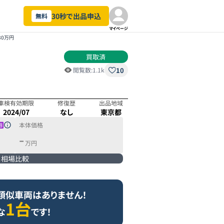
30秒で出品申込
無料
マイページ
30万円
買取済
10
閲覧数:
1.1k
車検有効期限
修復歴
出品地域
2024/07
なし
東京都
本体価格
-
万円
相場比較
類似車両はありません！
1台
な
です！