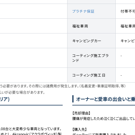
プラチナ保証
付帯不
福祉車両
福祉車
キャンピングカー
キャン
コーティング施工ブラ
-
ンド
コーティング施工日
-
必要があります。その際には諸費用が発生します。（名義変更・車庫証明取得、等）
払いが必要な場合があります。
リア)
オーナーと愛車の出会いと
【売却理由】

腰痛が発症したため泣く泣くご出品してい
08台と大変希少な車両となっています。

【購入先】

し、Akrapovic（アクラポヴィッチ）製
ディーラーにて新車購入されました。
