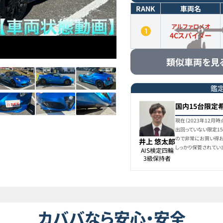
RANK
車両名
アルファロメオ
4Cスパイダー
類似車両を見
鑑
国内15台限定
現在（2023年12月
出回っていない限定1
ので非常にお買い得お
井上 悠太郎
しっかり保管されてい
AIS検定四輪

3級保持者
カババなら安心・安全