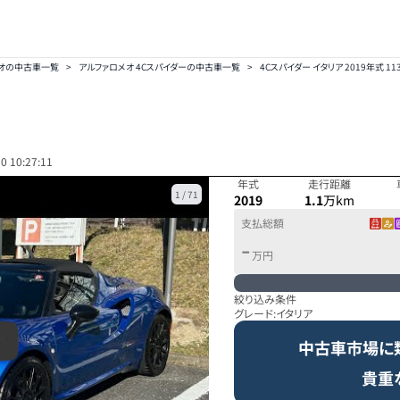
メオの中古車一覧
>
アルファロメオ 4Cスパイダーの中古車一覧
>
4Cスパイダー イタリア 2019年式 11
り
0 10:27:11
年式
走行距離
1
/
71
2019
1.1
万km
支払総額
-
万円
絞り込み条件
グレード:
イタリア
中古車市場に
貴重