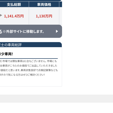
支払総額
車両価格
年式
走行距離
1,141.4万円
1,130
万円
2019
年式
1.1
万km
る
※外部サイトに移動します。
定士の車両総評
希少車両！
時点）市場では類似車両は1台もございません｡ 市場にも
5台車両がこちらのお値段でご出品していただきました
値段だと思います。車両状態良好で点検記録簿なども
ますので気になる方はぜひご検討ください！