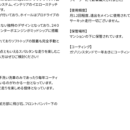
システム、インテリアのイエローステッチ
。

【使用頻度】

ラが付いており、ホイールはプロドライブの
月1.2回程度、遠出をメインに使用されてい
サーキット走行一切ございません。

ない独特のデザインとなっており、２４０
リンターボエンジンがミッドシップに搭載
【保管場所】

マンションの下に保管されています。

れておりソフトトップの脱着も完全手動と
【コーティング】

点ともいえるスパルタンな走りを楽しむこ
ガゾリンスタンドで一年おきにコーティン
方はぜひご検討ください！

手洗い洗車のみであったり毎年コーティ
るのがわかる一台となっています。

走りを楽しめる個体となっています｡

前方部に飛び石、フロントバンパー下の