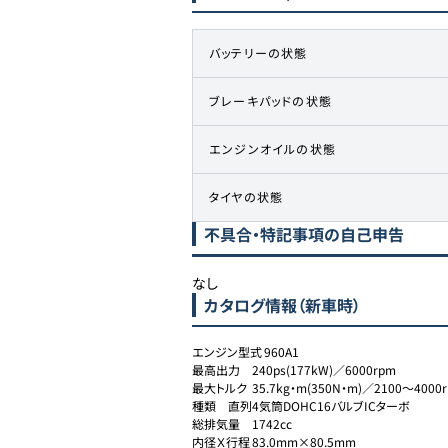
バッテリーの状態
ブレーキパッドの状態
エンジンオイルの状態
タイヤの状態
不具合・特記事項の自己申告
なし
カタログ情報（新車時）
エンジン型式	960A1

最高出力	240ps(177kW)／6000rpm

最大トルク	35.7kg・m(350N・m)／2100～4000rpm

種類	直列4気筒DOHC16バルブICターボ

総排気量	1742cc

内径Ｘ行程	83.0mm×80.5mm
