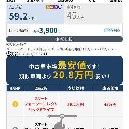
2013
1.8
万km
2026/05
なし
三重県
支払総額
本体価格
45
59.2
万円
万円
3,900
ローン価格
詳細を見る
月々
円
相場比較
絞り込み条件
グレード:
ベースモデル
年式:
2013
～
2014
走行距離:
1.0万km
～
3.0万km
更新:
2026/03/15 02:11
最安値
中古車市場
です！
20.8
万円
類似車両より
安い！
RANK
車両名
支払総額
車両価格
スマート
フォーツーエレクト
59.2万円
45
万円
リックドライブ
スマート