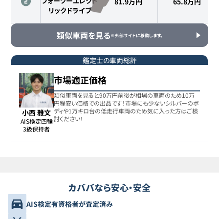
フォーツーエレクト
81.9万円
65.8
万円
リックドライブ
類似車両を見る
※外部サイトに移動します。
鑑定士の車両総評
市場適正価格
類似車両を見ると90万円前後が相場の車両のため10万
円程安い価格での出品です！市場にも少ないシルバーのボ
ディや1万キロ台の低走行車両のため気に入った方はご検
小西 雅文
討ください！
AIS検定四輪

3級保持者
カババなら安心・安全
AIS検定有資格者が査定済み