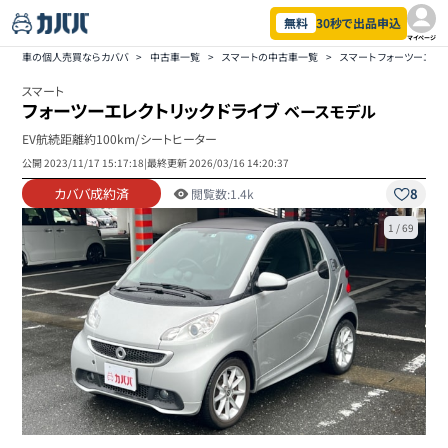
無料
30秒で出品申込
マイページ
車の個人売買ならカババ
>
中古車一覧
>
スマートの中古車一覧
>
スマート フォーツーエレ
スマート
フォーツーエレクトリックドライブ
ベースモデル
EV航続距離約100km/シートヒーター
公開
2023/11/17 15:17:18
|
最終更新
2026/03/16 14:20:37
カババ成約済
8
閲覧数:
1.4k
1
/
69