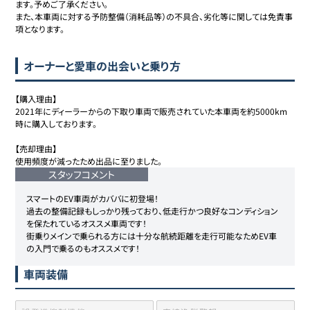
ます。予めご了承ください。

また、本車両に対する予防整備（消耗品等）の不具合、劣化等に関しては免責事
項となります。
オーナーと愛車の出会いと乗り方
【購入理由】

2021年にディーラーからの下取り車両で販売されていた本車両を約5000km
時に購入しております。

【売却理由】

使用頻度が減ったため出品に至りました。
スタッフコメント
スマートのEV車両がカババに初登場！

過去の整備記録もしっかり残っており、低走行かつ良好なコンディション
を保たれているオススメ車両です！

街乗りメインで乗られる方には十分な航続距離を走行可能なためEV車
の入門で乗るのもオススメです！
車両装備