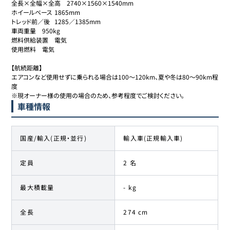
全長×全幅×全高	2740×1560×1540mm

ホイールベース	1865mm

トレッド前／後	1285／1385mm

車両重量	950kg

燃料供給装置	電気

使用燃料	電気

【航続距離】

エアコンなど使用せずに乗られる場合は100〜120km、夏や冬は80〜90km程
度

※現オーナー様の使用の場合のため、参考程度でご検討ください。
車種情報
国産/輸入(正規・並行)
輸入車(正規輸入車)
定員
2 名
最大積載量
- kg
全長
274 cm