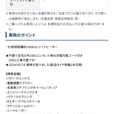
日
※車両を利用するために各種手続きをご自身で行う必要があります。その際に
は諸費用が発生します。（名義変更・車庫証明取得、等）
※ご購入される車両によっては、各種税金のお支払いが必要な場合がありま
す。
車両のポイント
・
EV航続距離約100km/シートヒーター
★戸建て住宅の外100vコンセント用の充電可能コード付き

　(200v工事不要です)

★2024/05/18 車検を受けました(新品タイヤ前輪2本交換)

【標準装備】

・パワーウインドウ

・電動調整ドアミラー

・本革巻ステアリングホイールシフトノブ

・エントリーラインラジオ

・パワーステアリング

・9スポークアルミホイール

・ラゲッジルームカバー

・シートヒーター
