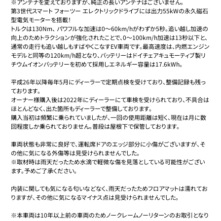
※アンテナを変えておりますが、純正の長いアンテナはございません。

第3世代スマート フォーツー エレクトリックドライブには出力55kWの永久磁石
型電気モーターを搭載！

トルクは130Nm、 パワフルな加速は0〜60km/hがわずか5秒。追い越し加速の
向上のためトラクションが強化されたことで、0〜100km/h加速は13秒以下と、
通常の走行も追い越しもすばやくこなすEV車両です。最高速度は、内燃エンジン
モデルと同等の120km/h超となり、バッテリーはドイチェアキュモーティブ製リ
チウムイオンバッテリーを初めて採用しエネルギー容量は17.6kWh。

平成26年以降毎年5月にディーラーで定期点検を受けており、整備記録も残っ
ております。

オーナー様購入後は2022年にディーラーにて車検を受けられており、不具合は
ほとんどなく、出た箇所もディーラーで整備しております。

購入当初は頻繁に乗られていましたが、一回の使用距離は短く、現在は月に数
回程度しか乗られておりません。普段は屋根下で保管しております。

車両状態も非常に良好で、運転席ドアのエッジ部分に小傷がございますが、そ
の他に気になる外傷等は見受けられませんでした。

※取材時は雨天だったため水滴で軽微な傷を見落としている可能性がござい
ます。予めご了承ください。

内装に関しても気になる匂いなどなく、雨天だったためフロアマットは濡れてお
りますが、その他に気になるマイナス点は見受けられませんでした。

※本車両は10年以上前の車両のためノークレームノーリターンのお取引となり