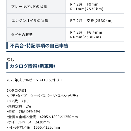
R7 2月 F9mm
ブレーキパッドの状態
R11mm(2530km)
エンジンオイルの状態
R7 2月 交換(2530km)
R7 2月 F6.4mm
タイヤの状態
R6mm(2530km)
不具合・特記事項の自己申告
なし
カタログ情報（新車時）
2023年式 アルピーヌ A110 Sアトリエ

【カタログ値】

・ボディタイプ　クーペ・スポーツ・スペシャリティ

・ドア数　2ドア

・乗員定員　2名

・型式　7BA-DFM5P4

・全長×全幅×全高　4205×1800×1250mm

・ホイールベース　2420mm

・トレッド前／後　1555／1550mm
