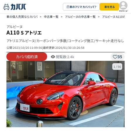
車のフリマ カババって？
車を売る
マイページ
車の個人売買ならカババ
>
中古車一覧
>
アルピーヌの中古車一覧
>
アルピーヌ A110の中
アルピーヌ
A110
S アトリエ
アトリエアルピーヌ/カーボンパーツ多数/コーティング施工/サーキット走行なし
公開
2023/10/20 11:09:56
|
最終更新
2026/01/30 10:26:58
カババ成約済
35
閲覧数:
2.4k
1
/
56