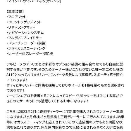
・マイクロファイバーバック(オレンジ)

【車両装備】

・フロアマット

・フロントラゲッジマット

・リヤトランクマット

・ナビゲーションシステム

・フルディスプレイミラー

・ドライブレコーダー(前後)

・ボディガラスコーティング

・レーザー対応レーダー探知機

アルピーヌのアトリエとは多彩なオプション装備の組み合わせであり自由に選
択する事が可能です。そのためオーナー様がこだわり抜いた唯一無二の仕様の
A110となっております！カーボンパーツ多数により高級感、スポーティ感を際立
てております！

ボディとキャリパーは同色を採用しておりホイールも1番軽量のものを選択され
ております！

カーボンエアロを装着することによってスピードリミッターをオフにする事がで
きるのでサーキットでも活躍してくれるお車になります！

こちらは2023年2月に正規ディーラーにて新車を購入されたワンオーナー車両
になります。3ヶ月点検、6ヶ月点検も正規ディーラーにて行われております。納車
時にはガラスコーティングも施工されているので塗装面のツヤもあり綺麗な状
態を保たれております。完全屋内保管なので気候に晒される事なく大切に保管