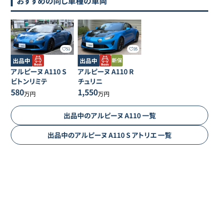
おすすめの同じ車種の車両
51
35
出品中
出品中
アルピーヌ
A110
S
アルピーヌ
A110
R
ビトンリミテ
チュリニ
580
1,550
万円
万円
出品中の
アルピーヌ
A110
一覧
出品中の
アルピーヌ
A110
S アトリエ
一覧