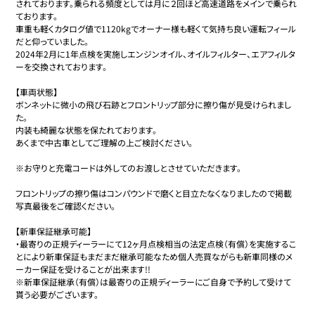
されております。乗られる頻度としては月に２回ほど高速道路をメインで乗られ
ております。

車重も軽くカタログ値で1120kgでオーナー様も軽くて気持ち良い運転フィール
だと仰っていました。

2024年2月に1年点検を実施しエンジンオイル、オイルフィルター、エアフィルタ
ーを交換されております。

【車両状態】

ボンネットに微小の飛び石跡とフロントリップ部分に擦り傷が見受けられまし
た。

内装も綺麗な状態を保たれております。

あくまで中古車としてご理解の上ご検討ください。

※お守りと充電コードは外してのお渡しとさせていただきます。

フロントリップの擦り傷はコンパウンドで磨くと目立たなくなりましたので掲載
写真最後をご確認ください。

【新車保証継承可能】

・最寄りの正規ディーラーにて12ヶ月点検相当の法定点検（有償）を実施するこ
とにより新車保証もまだまだ継承可能なため個人売買ながらも新車同様のメ
ーカー保証を受けることが出来ます!!

※新車保証継承（有償）は最寄りの正規ディーラーにご自身で予約して受けて
貰う必要がございます。