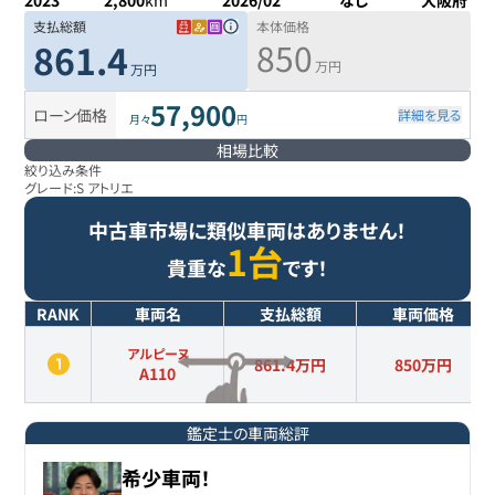
2023
2,800
km
2026/02
なし
大阪府
支払総額
本体価格
850
861.4
万円
万円
57,900
ローン価格
詳細を見る
月々
円
相場比較
絞り込み条件
グレード:
S アトリエ
中古車市場に類似車両はありません！
1台
貴重な
です！
RANK
車両名
支払総額
車両価格
アルピーヌ
861.4万円
850
万円
A110
鑑定士の車両総評
希少車両！