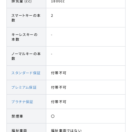
排気量 (cc)
1800cc
スマートキーの本
2
数
キーレスキーの
-
本数
ノーマルキーの本
-
数
スタンダード保証
付帯不可
プレミアム保証
付帯不可
プラチナ保証
付帯不可
禁煙車
〇
福祉車両
福祉車両ではない