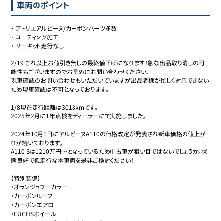
車両のポイント
・
アトリエアルピーヌ/カーボンパーツ多数
・
コーティング施工
・
サーキット走行なし
2/19 これ以上お値引き無しの最終値下げになります！急な出品取り消しの可
能性もございますのでお早めにお問い合わせください。

現車確認のお問い合わせもいただいていますが出品者様が忙しく対応できない
ため現車確認は不可となっております。

1/8現在走行距離は3018kmです。

2025年2月に1年点検をディーラーにて実施しました。

2024年10月1日にアルピーヌA110の価格改定が発表され新車価格の値上が
りが続いております。

A110 Sは1210万円〜となっているため中古車が狙い目ではないでしょうか。状
態良好で低走行な本車両を是非ご検討ください！

【特別装備】

・オランジュフーカラー

・カーボンルーフ

・カーボンエアロ

・FUCHSホイール
