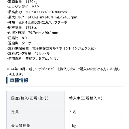
・車両重量　1120kg

・エンジン型式　M5P

・最高出力　300ps(221kW)／6300rpm

・最大トルク　34.6kg・m(340N・m)／2400rpm

・種類　直列4気筒DOHC16バルブターボ

・総排気量　1798cc

・内径Ｘ行程　79.7mm×90.1mm

・圧縮比　8.9

・過給機　ターボ

・燃料供給装置　電子制御式マルチポイントインジェクション

・燃料タンク容量　45リットル

・使用燃料　無鉛プレミアムガソリン

2024年10月に新しいボディカバーを購入したので購入いただける方にお渡し
いたします。
車種情報
国産/輸入(正規・並行)
輸入車(正規輸入車)
定員
2 名
最大積載量
- kg