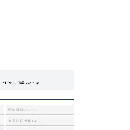
です！ぜひご検討ください！
衝突軽減ブレーキ
自動追従機能 (ACC)