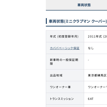
車両状態
車両状態
(ミニクラブマン クーパー)
年式 (初度登録年月)
2011年式 (2
カババベーシック保証
なし
新車時の一般保証期
-
限
出品地域
東京都練馬区
ワンオーナー車
ワンオーナー
トランスミッション
6AT