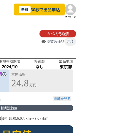
30秒で出品申込
無料
マイページ
カババ成約済
2
閲覧数:
463
車検有効期限
修復歴
出品地域
2024/10
なし
東京都
本体価格
24.8
万円
詳細を見る
円
相場比較
2
走行距離:
6.0万km
～
7.0万km