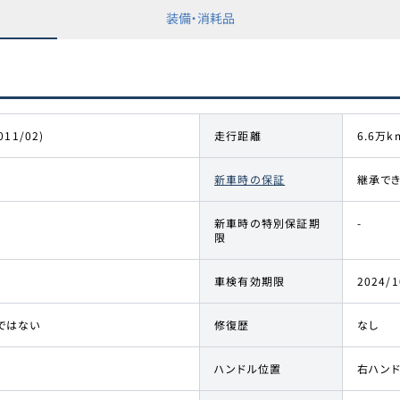
装備・消耗品
011/02)
走行距離
6.6万k
新車時の保証
継承で
新車時の特別保証期
-
限
車検有効期限
2024/1
ではない
修復歴
なし
ハンドル位置
右ハン