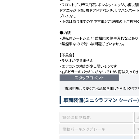
・フロント、Fガラス飛石、ボンネットエッジ小傷、
ドアエッジ小傷、右ドアドアパンチ、リヤバンパー小傷
ブレムなし

・小傷はありますので中古車とご理解の上ご検討くだ
●内装

・運転席シートシミ、年式相応の傷や汚れなどあり

・禁煙車なので匂いは問題ございません。

【不具合】

・ラジオが使えません

・エアコンの効きが少し弱いそうです

・右Bピラーのパッキンがないですが、雨は入ってき
スタッフコメント
市場相場より安くご出品頂きましたMINIクラ
車両装備
(ミニクラブマン クーパー)
誤発進抑制機能
電動パーキングブレーキ