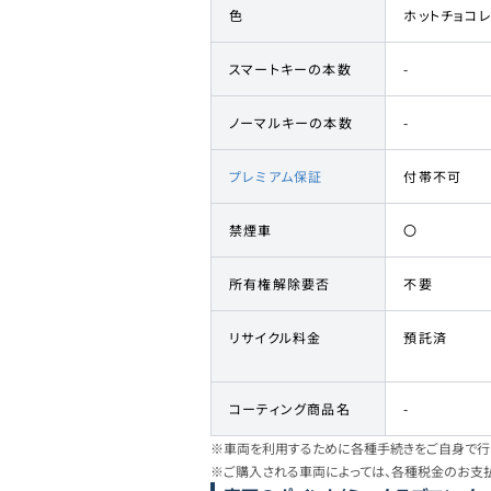
色
ホットチョコ
スマートキーの本数
-
ノーマルキーの本数
-
プレミアム保証
付帯不可
禁煙車
〇
所有権解除要否
不要
リサイクル料金
預託済
コーティング商品名
-
※車両を利用するために各種手続きをご自身で行う
※ご購入される車両によっては、各種税金のお支