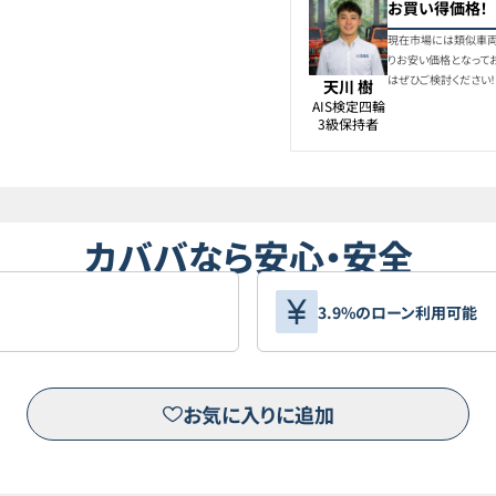
お買い得価格！
現在市場には類似車両
りお安い価格となって
はぜひご検討ください
天川 樹
AIS検定四輪

3級保持者
カババなら安心・安全
3.9%のローン利用可能
お気に入りに追加