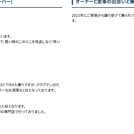
ーパー)
オーナーと愛車の出会いと
2021年にご家族から譲り受けて乗られ
す。
ます。

、買い得のこのミニを見逃しなく！早い
！3ドアの4人乗りですが、クラブマンのた
ーもお洒落な1台となっております。

人目となります。

I専門店で行っておりました。
