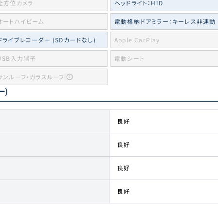
全方位カメラ
ヘッドライト：HID
オートハイビーム
電動格納ドアミラー：キーレス非連動
ドライブレコーダー (SDカードなし)
Apple CarPlay
USB入力端子
電動シート
サンルーフ・ガラスルーフ
ー)
良好
良好
良好
良好