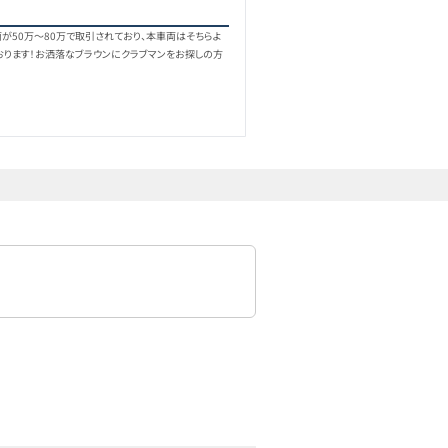
が50万〜80万で取引されており、本車両はそちらよ
おります！お洒落なブラウンにクラブマンをお探しの方
！