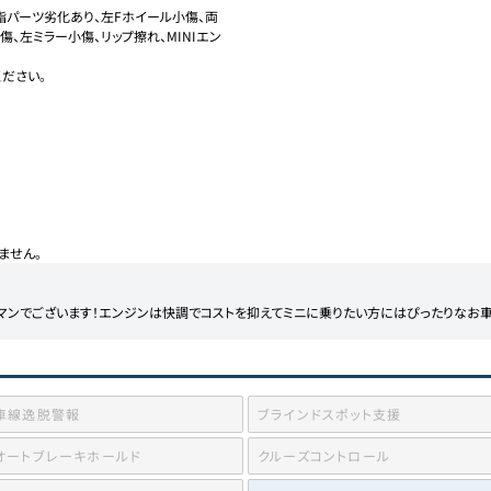
樹脂パーツ劣化あり、左Fホイール小傷、両
、左ミラー小傷、リップ擦れ、MINIエン
さい。

ません。
ブマンでございます！エンジンは快調でコストを抑えてミニに乗りたい方にはぴったりなお車
車線逸脱警報
ブラインドスポット支援
オートブレーキホールド
クルーズコントロール