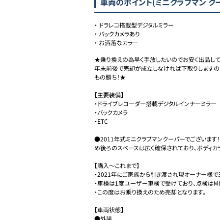
車両のポイント
(ミニクラブマン ク
・
ドラレコ搭載型デジタルミラー
・
バックカメラあり
・
お洒落なカラー
★乗り換えの為早く手放したいのでお安く出品してい
年末前後で売却が成立しなければ下取りしますので
もの勝ち！★

【主要装備】

・ドライブレコーダー搭載デジタルインナーミラー

・バックカメラ

・ETC 

●2011年式ミニクラブマンクーパーでございます
め後ろのスペースは広く確保されており、ボディカラ
【購入〜これまで】

・2021年にご家族から引き渡され現オーナー様で3
・車検は1度ユーザー車検で受けており、点検はMIN
・この度はお乗り換えのため売却となります。

【車両状態】

●外装
