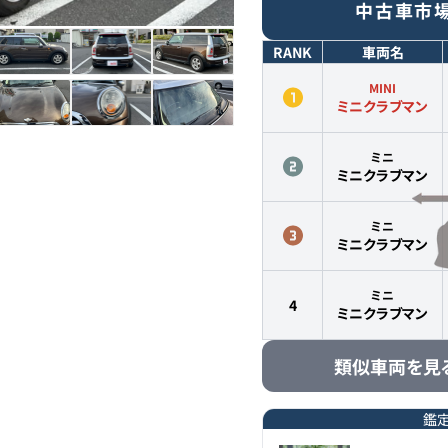
中古車市
RANK
車両名
MINI
ミニクラブマン
ミニ
ミニクラブマン
ミニ
ミニクラブマン
ミニ
4
ミニクラブマン
類似車両を見
鑑