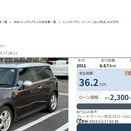
古車一覧
>
MINI ミニクラブマンの中古車一覧
>
ミニクラブマン クーパー 2011年式 24.8万円
カラー
8 17:38:11
年式
走行距離
1
/
79
2011
6.6
万km
支払総額
36.2
万円
2,300
ローン価格
月々
絞り込み条件
グレード:
クーパー
年式:
2011
～
201
更新:
2023/12/17 02:38