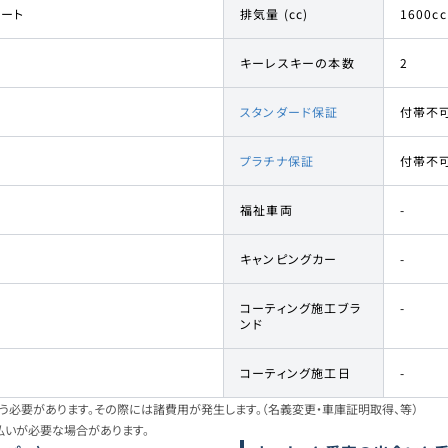
レート
排気量 (cc)
1600cc
キーレスキーの本数
2
スタンダード保証
付帯不
プラチナ保証
付帯不
福祉車両
-
キャンピングカー
-
コーティング施工ブラ
-
ンド
コーティング施工日
-
必要があります。その際には諸費用が発生します。（名義変更・車庫証明取得、等）
払いが必要な場合があります。