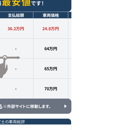
最安値
場
です！
支払総額
車両価格
年式
走行距離
36.2万円
24.8
万円
2011
年式
6.6
万km
-
64
万円
2012
年式
6.0
万km
-
65
万円
2011
年式
6.5
万km
-
70
万円
2011
年式
7.0
万km
る
※外部サイトに移動します。
定士の車両総評