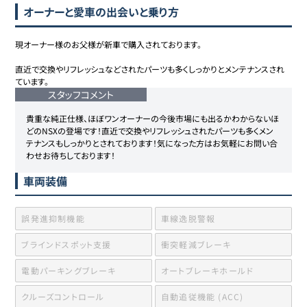
オーナーと愛車の出会いと乗り方
現オーナー様のお父様が新車で購入されております。

直近で交換やリフレッシュなどされたパーツも多くしっかりとメンテナンスされ
ています。
スタッフコメント
貴重な純正仕様、ほぼワンオーナーの今後市場にも出るかわからないほ
どのNSXの登場です！直近で交換やリフレッシュされたパーツも多くメン
テナンスもしっかりとされております！気になった方はお気軽にお問い合
わせお待ちしております！
車両装備
誤発進抑制機能
車線逸脱警報
ブラインドスポット支援
衝突軽減ブレーキ
電動パーキングブレーキ
オートブレーキホールド
クルーズコントロール
自動追従機能 (ACC)