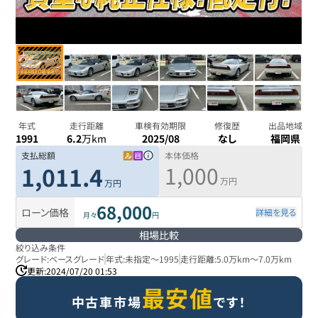
年式
走行距離
車検有効期限
修復歴
出品地域
1991
6.2
万km
2025/08
なし
福岡県
支払総額
本体価格
1,000
1,011.4
万円
万円
68,000
ローン価格
詳細を見る
月々
円
相場比較
絞り込み条件
グレード:
ベースグレード
年式:
未指定
～
1995
走行距離:
5.0万km
～
7.0万km
更新:
2024/07/20 01:53
最安値
中古車市場
です！