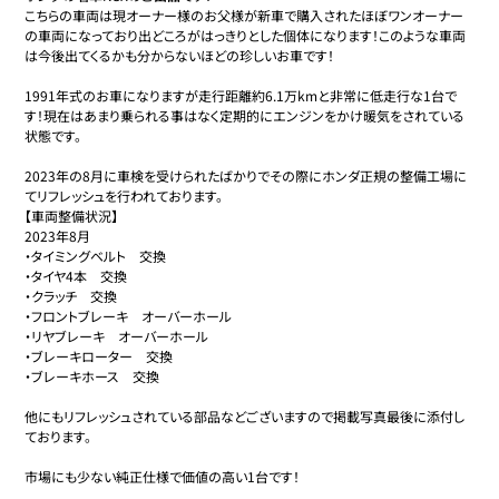
こちらの車両は現オーナー様のお父様が新車で購入されたほぼワンオーナー
の車両になっており出どころがはっきりとした個体になります！このような車両
は今後出てくるかも分からないほどの珍しいお車です！

1991年式のお車になりますが走行距離約6.1万kmと非常に低走行な1台で
す！現在はあまり乗られる事はなく定期的にエンジンをかけ暖気をされている
状態です。

2023年の8月に車検を受けられたばかりでその際にホンダ正規の整備工場に
てリフレッシュを行われております。

【車両整備状況】

2023年8月

・タイミングベルト　交換

・タイヤ4本　交換

・クラッチ　交換

・フロントブレーキ　オーバーホール

・リヤブレーキ　オーバーホール

・ブレーキローター　交換

・ブレーキホース　交換

他にもリフレッシュされている部品などございますので掲載写真最後に添付し
ております。

市場にも少ない純正仕様で価値の高い1台です！
