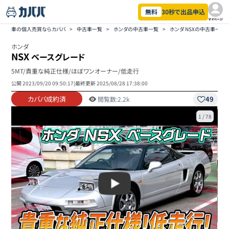
無料
30秒で出品申込
マイページ
車の個人売買ならカババ
>
中古車一覧
>
ホンダの中古車一覧
>
ホンダ NSXの中古車一覧
ホンダ
NSX
ベースグレード
5MT/貴重な純正仕様/ほぼワンオーナー/低走行
公開
2023/09/20 09:50:17
|
最終更新
2025/08/28 17:38:00
カババ成約済
49
閲覧数:
2.2k
1
/
78