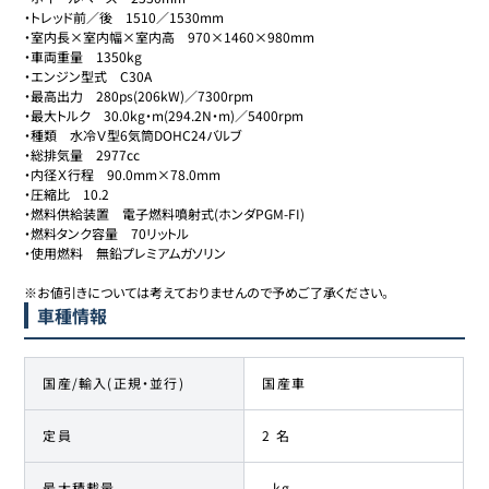
・トレッド前／後　1510／1530mm

・室内長×室内幅×室内高　970×1460×980mm

・車両重量　1350kg

・エンジン型式　C30A

・最高出力　280ps(206kW)／7300rpm

・最大トルク　30.0kg・m(294.2N・m)／5400rpm

・種類　水冷Ｖ型6気筒DOHC24バルブ

・総排気量　2977cc

・内径Ｘ行程　90.0mm×78.0mm

・圧縮比　10.2

・燃料供給装置　電子燃料噴射式(ホンダPGM-FI)

・燃料タンク容量　70リットル

・使用燃料　無鉛プレミアムガソリン

※お値引きについては考えておりませんので予めご了承ください。
車種情報
国産/輸入(正規・並行)
国産車
定員
2 名
最大積載量
- kg