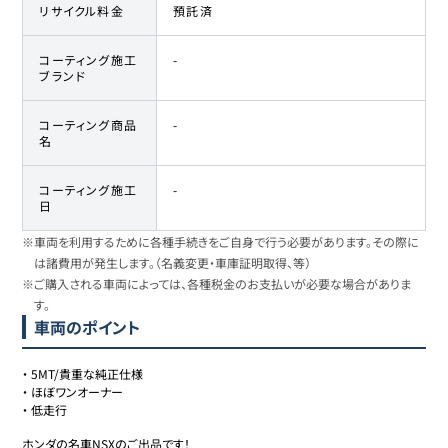
リサイクル料金
預託済
コーティング施工
-
ブランド
コーティング商品
-
名
コーティング施工
-
日
※車両を利用するために各種手続きをご自身で行う必要があります。その際に
は諸費用が発生します。（名義変更・車庫証明取得、等）
※ご購入される車両によっては、各種税金のお支払いが必要な場合がありま
す。
車両のポイント
・
5MT/貴重な純正仕様
・
ほぼワンオーナー
・
低走行
ホンダの名車NSXのご出品です！
