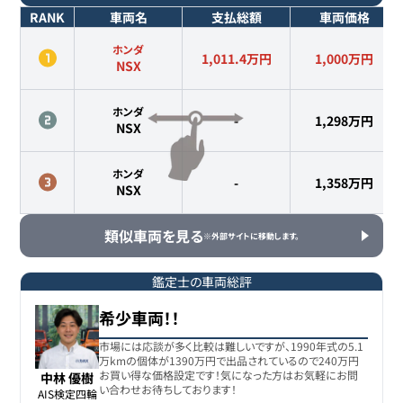
RANK
車両名
支払総額
車両価格
ホンダ
1,011.4万円
1,000
万円
NSX
ホンダ
-
1,298
万円
NSX
ホンダ
-
1,358
万円
NSX
類似車両を見る
※外部サイトに移動します。
鑑定士の車両総評
希少車両！！
市場には応談が多く比較は難しいですが、1990年式の5.1
万kmの個体が1390万円で出品されているので240万円
お買い得な価格設定です！気になった方はお気軽にお問
中林 優樹
い合わせお待ちしております！
AIS検定四輪
