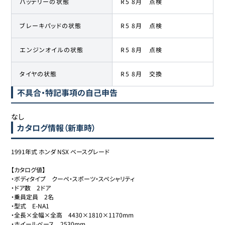
バッテリーの状態
R5 8月 点検
ブレーキパッドの状態
R5 8月 点検
エンジンオイルの状態
R5 8月 点検
タイヤの状態
R5 8月 交換
不具合・特記事項の自己申告
なし
カタログ情報（新車時）
1991年式 ホンダ NSX ベースグレード

【カタログ値】

・ボディタイプ　クーペ・スポーツ・スペシャリティ

・ドア数　2ドア

・乗員定員　2名

・型式　E-NA1

・全長×全幅×全高　4430×1810×1170mm

・ホイールベース　2530mm
