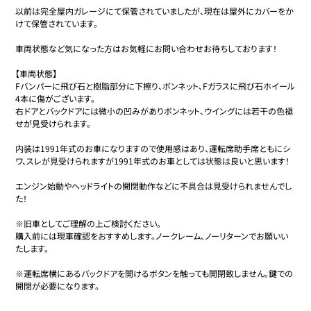
以前は完全屋内ガレージにて保管されていましたが、現在は屋外にカバーをか
けて保管されています。

車両状態など気になった方はお気軽にお問い合わせお待ちしております！

【車両状態】

Fバンパーに飛び石と樹脂部分に下擦り、ボンネット、Fガラスに飛び石ホイール
4本に傷がございます。

右ドアとバックドアには微小の凹みがありボンネット、ウイングには若干の色褪
せが見受けられます。

内装は1991年式のお車になりますので使用感はあり、運転席助手席ともにシ
ワ、スレが見受けられますが1991年式のお車としては状態は良いと思います！

エンジン始動やヘッドライトの開閉動作などに不具合は見受けられませんでし
た！

※旧車としてご理解の上ご検討ください。

購入前には現車確認をおすすめします。ノークレーム、ノーリターンでお願いい
たします。

※運転席横にあるバックドアを開けるボタンを触っても開閉致しません。鍵での
開閉が必要になります。