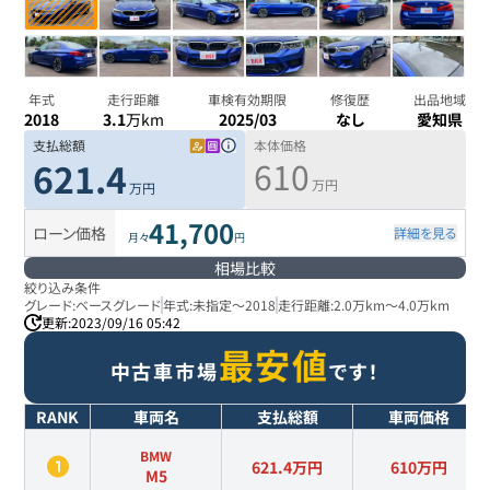
年式
走行距離
車検有効期限
修復歴
出品地域
2018
3.1
万km
2025/03
なし
愛知県
支払総額
本体価格
610
621.4
万円
万円
41,700
ローン価格
詳細を見る
月々
円
相場比較
絞り込み条件
グレード:
ベースグレード
年式:
未指定
～
2018
走行距離:
2.0万km
～
4.0万km
更新:
2023/09/16 05:42
最安値
中古車市場
です！
RANK
車両名
支払総額
車両価格
BMW
621.4万円
610
万円
M5