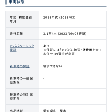
車両状態
年式 (初度登録
2018年式 (2018/03)
年月)
走行距離
3.1万km (2023/09/08更新)
カババベーシック
あり
保証
※保証には「カババに陸送・諸費用を全て
お任せ」の選択が必須
新車時の保証
継承できない
新車時の一般保
-
証期限
新車時の特別保
-
証期限
出品地域
愛知県名古屋市