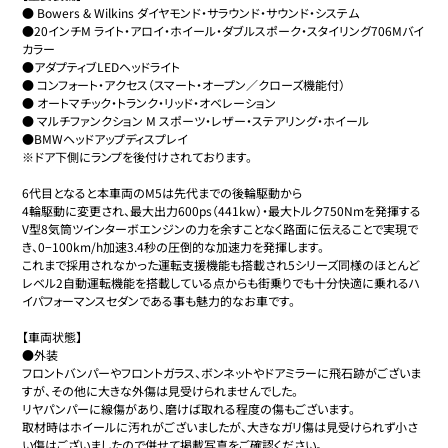
● Bowers & Wilkins ダイヤモンド・サラウンド・サウンド・システム

●20インチM ライト・アロイ・ホイール・ダブルスポーク・スタイリング706Mバイ
カラー

●アダプティブLEDヘッドライト

● コンフォート・アクセス（スマート・オープン／クローズ機能付）

● オートマチック・トランク・リッド・オベレーション

● マルチファンクション M スポーツ・レザー・ステアリング・ホイール

●BMWヘッドアップディスプレイ

※ドア下側にランプを後付けされております。

6代目となると本車両のM5は先代までの後輪駆動から

4輪駆動に変更され、最大出力600ps（441kw）・最大トルク750Nmを発揮する
V型8気筒ツインターボエンジンの力を余すことなく路面に伝えることで実現で
き、0−100km/h加速3.4秒の圧倒的な加速力を発揮します。

これまで採用されなかった運転支援機能も搭載され5シリーズ同様のほとんど
レベル2自動運転機能を搭載している点からも街乗りでも十分快適に乗れるハ
イパフォーマンスセダンである事も魅力的なお車です。

【車両状態】

●外装

フロントバンパーやフロントガラス、ボンネットやドアミラーに飛石跡がございま
すが、その他に大きな外傷は見受けられませんでした。

リヤパンパーに線傷があり、磨けば取れる程度の傷もございます。

取材時はホイールに汚れがございましたが、大きなガリ傷は見受けられず小さ
い傷はございましたので併せて掲載写真をご確認ください。
