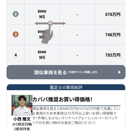
BMW
-
678
万円
M5
BMW
-
748
万円
M5
BMW
4
-
785
万円
M5
類似車両を見る
※外部サイトに移動します。
鑑定士の車両総評
カババ推奨お買い得価格！
類似車両を見ると約680万円から750万円程で流通してい
る車両のため本車両は70万円以上安いお買い得価格で
す！市場にも少ないマリナベイブルーにシルバーのインテ
小西 雅文
リアのお買い得M5を是非ご検討ください！
AIS検定四輪

3級保持者