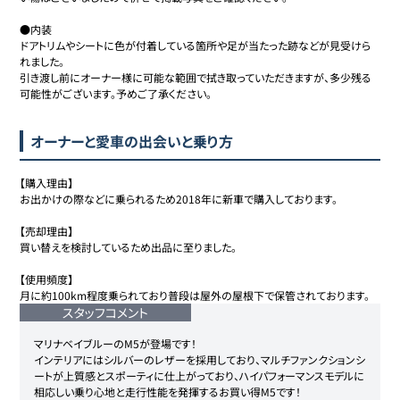
●内装

ドアトリムやシートに色が付着している箇所や足が当たった跡などが見受けら
れました。

引き渡し前にオーナー様に可能な範囲で拭き取っていただきますが、多少残る
可能性がございます。予めご了承ください。
オーナーと愛車の出会いと乗り方
【購入理由】

お出かけの際などに乗られるため2018年に新車で購入しております。

【売却理由】

買い替えを検討しているため出品に至りました。

【使用頻度】

月に約100km程度乗られており普段は屋外の屋根下で保管されております。
スタッフコメント
マリナベイブルーのM5が登場です！

インテリアにはシルバーのレザーを採用しており、マルチファンクションシ
ートが上質感とスポーティに仕上がっており、ハイパフォーマンスモデルに
相応しい乗り心地と走行性能を発揮するお買い得M5です！