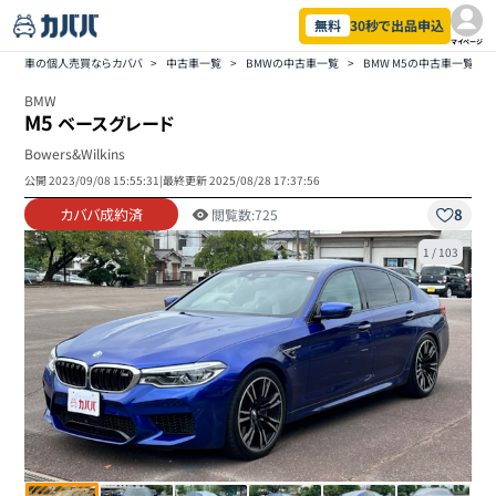
無料
30秒で出品申込
マイページ
車の個人売買ならカババ
>
中古車一覧
>
BMWの中古車一覧
>
BMW M5の中古車一覧
>
BMW
M5
ベースグレード
Bowers&Wilkins
公開
2023/09/08 15:55:31
|
最終更新
2025/08/28 17:37:56
カババ成約済
8
閲覧数:
725
1
/
103