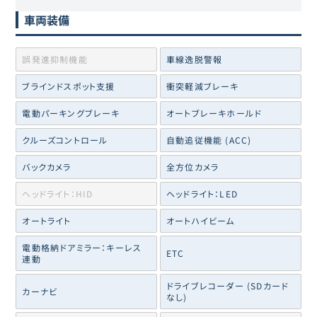
車両装備
誤発進抑制機能
車線逸脱警報
ブラインドスポット支援
衝突軽減ブレーキ
電動パーキングブレーキ
オートブレーキホールド
クルーズコントロール
自動追従機能 (ACC)
バックカメラ
全方位カメラ
ヘッドライト：HID
ヘッドライト：LED
オートライト
オートハイビーム
電動格納ドアミラー：キーレス
ETC
連動
ドライブレコーダー (SDカード
カーナビ
なし)