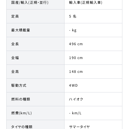
国産/輸入(正規・並行)
輸入車(正規輸入車)
定員
5 名
最大積載量
- kg
全長
496 cm
全幅
190 cm
全高
148 cm
駆動方式
4WD
燃料の種類
ハイオク
燃費(km/L)
- km/L
タイヤの種類
サマータイヤ