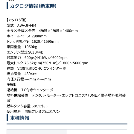
カタログ情報（新車時）
【カタログ値】

型式	ABA-JF44M

全長×全幅×全高	4965×1905×1480mm

ホイールベース	2980mm

トレッド前／後	1620／1595mm

車両重量	1950kg

エンジン型式	S63B44B

最高出力	600ps(441kW)／6000rpm

最大トルク	76.5kg・m(750N・m)／1800～5600rpm

種類	V型8気筒DOHCICツインターボ

総排気量	4394cc

内径Ｘ行程	----mm×----mm

圧縮比	----

過給機	ＩＣ付きツインターボ

燃料供給装置	デジタル・モーター・エレクトロニクス（DME／電子燃料噴射装
置）

燃料タンク容量	68リットル

使用燃料	無鉛プレミアムガソリン
車種情報